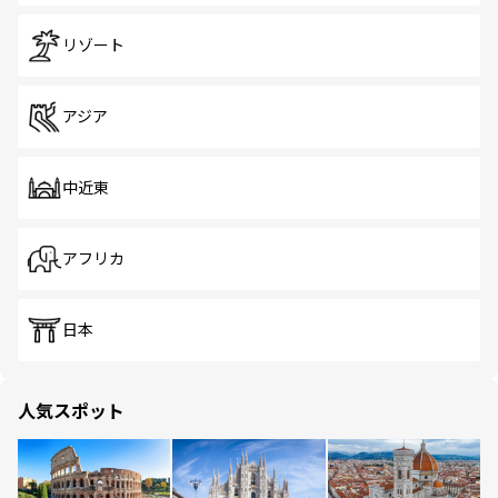
リゾート
アジア
中近東
アフリカ
日本
人気スポット