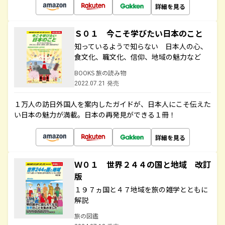
詳細を見る
Ｓ０１ 今こそ学びたい日本のこと
知っているようで知らない 日本人の心、
食文化、職文化、信仰、地域の魅力など
BOOKS 旅の読み物
2022.07.21 発売
１万人の訪日外国人を案内したガイドが、日本人にこそ伝えた
い日本の魅力が満載。日本の再発見ができる１冊！
詳細を見る
Ｗ０１ 世界２４４の国と地域 改訂
版
１９７ヵ国と４７地域を旅の雑学とともに
解説
旅の図鑑