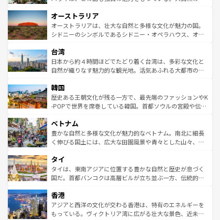
ストーン国立公園といった絶景が堪能できる。さらに、南
秘を感じたいなら、火山が生み出した壮大な景観を誇るハ
オーストラリア
部のニューオーリンズでは、音楽と美食が融合した独特の
ワイ島は見逃せない。また、定番の観光地といえばオアフ
文化が魅力。旅行者はアメリカの各地域で異なる魅力を楽
島だが、静かな自然を求めるならマウイ島やカウアイ島が
オーストラリアは、壮大な自然と多様な文化が魅力の国。
しみながら、その多様性と豊かな歴史を感じることができ
おすすめ。エメラルドグリーンに輝く海をはじめ、豊かな
シドニーのシンボルであるシドニー・オペラハウス、オー
るだろう。車でのロードトリップや列車の旅も、アメリカ
文化や歴史が息づいている。「アロハスピリット」と呼ば
ストラリア東海岸北部に広がる大サンゴ礁地帯グレートバ
ならではの贅沢な旅のスタイルだ。 なお、新着のアメリカ
台湾
れるおもてなしの心で訪れる人々を迎えてくれるハワイの
リアリーフや大陸中央部にそびえるウルル（エアーズロッ
情報は
コンテンツ一覧
を参照してほしい。
人々、おいしいローカルフードやハワイアンミュージッ
ク）、タスマニアの美しい原生林やケアンズの熱帯雨林な
日本から約４時間ほどでたどり着く台湾は、多彩な文化と
ク、伝統的なフラダンスなど、すべてがハワイの魅力を彩
ど、見どころがたくさん。また、カフェやワイン、オージ
自然が織りなす魅力的な観光地。活気あふれる大都市の台
っている。訪れるたびに新しい発見と感動が待っているハ
ービーフなどの食文化も豊かで、美味しいものであふれて
北やノスタルジックな町並みが人気な九份（ジォウフェ
ワイを、存分に味わってほしい。 なお、新着のハワイ情報
韓国
いる。アクティビティも充実しており、サーフィンやダイ
ン）、静ひつな山岳地帯である台湾東部など、都市の喧騒
は
コンテンツ一覧
を参照してほしい。
ビング、ハイキングなど、アウトドア好きにはたまらな
と山間の静けさが共存しており、訪れる人に新しい発見と
歴史ある王朝文化が残る一方で、最先端のファッションやK
い。オーストラリアの多彩な魅力を存分に味わいつくそ
驚きをもたらしてくれる。また、奥深い台湾の食文化も魅
-POPで世界を席巻している韓国。首都ソウルの宮殿や伝統
う。 なお、新着のオーストラリア情報は
コンテンツ一覧
を
力で、夜市などの屋台グルメから高級料理、ヘルシーで美
家屋が並ぶエリアでは韓国の歴史と文化に浸ることがで
参照してほしい。
ベトナム
容にもいいと評判のスイーツなど、バラエティ豊かな料理
き、地方に足を延ばせば四季折々の自然美を楽しむことが
が味わえる。 なお、新着の台湾情報は
コンテンツ一覧
を参
できる。そして、キムチや焼肉、絶品のストリートフード
豊かな自然と多様な文化が魅力的なベトナム。南北に細長
照してほしい。
まで、さまざまな韓国料理が待っている。夜には、韓国な
く伸びる国土には、広大な田園風景や青々とした山々、世
らではのナイトライフも堪能できる。あたたかいホスピタ
界遺産に登録された壮大な自然景観が点在し、都市部では
タイ
リティに包まれながら、韓国の多彩な魅力を心ゆくまで味
急速な発展と共に伝統が息づく。ハノイの古い町並みやホ
わってみてほしい。 なお、新着の韓国情報は
コンテンツ一
ーチミン市のフランス統治時代の建物も、独特の雰囲気を
タイは、東南アジアに位置する豊かな自然と歴史が息づく
覧
を参照してほしい。
醸し出している。また、バラエティの豊かさとおいしさで
国だ。首都バンコクは高層ビルが立ち並ぶ一方、伝統的な
世界中の食通を魅了してやまないベトナム料理も魅力のひ
寺院や市場がいたるところに点在し、古きよき文化と現代
香港
とつ。フォーやバインミー、ベトナムコーヒーなどは、ぜ
の活気が交差している。北部ではチェンマイなどの山岳地
ひ現地で味わいたい。どの地域を訪れてもあたたかい人々
帯で自然と触れ合い、南部ではプーケットやクラビの美し
アジアと西洋の文化が交わる香港は、特有のエネルギーを
が旅行者を迎えてくれるので、きっと忘れられない旅にな
いビーチでリゾート気分を楽しむことができる。タイ料理
もっている。ヴィクトリア湾に広がる壮大な景色、近未来