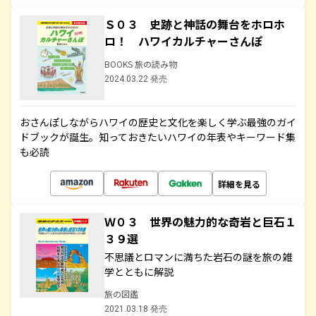
Ｓ０３ 史跡と神話の舞台をホロホ
ロ！ ハワイカルチャーさんぽ
BOOKS 旅の読み物
2024.03.22 発売
おさんぽしながらハワイの歴史と文化を楽しく学ぶ最強のガイ
ドブックが誕生。知っておきたいハワイの年表やキーワード集
も必読
詳細を見る
Ｗ０３ 世界の魅力的な奇岩と巨石１
３９選
不思議とロマンに満ちた岩石の謎を旅の雑
学とともに解説
旅の図鑑
2021.03.18 発売