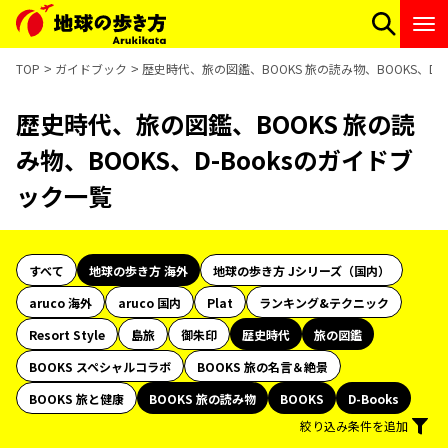
TOP
ガイドブック
歴史時代、旅の図鑑、BOOKS 旅の読み物、BOOKS、D-
歴史時代、旅の図鑑、BOOKS 旅の読
み物、BOOKS、D-Booksのガイドブ
ック一覧
すべて
地球の歩き方 海外
地球の歩き方 Jシリーズ（国内）
aruco 海外
aruco 国内
Plat
ランキング&テクニック
Resort Style
島旅
御朱印
歴史時代
旅の図鑑
BOOKS スペシャルコラボ
BOOKS 旅の名言＆絶景
BOOKS 旅と健康
BOOKS 旅の読み物
BOOKS
D-Books
絞り込み条件を追加