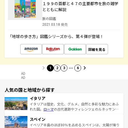
１９９の首都と４７の主要都市を旅の雑学
とともに解説
旅の図鑑
2021.03.18 発売
「地球の歩き方」図鑑シリーズから、第４弾が登場！
詳細を見る
…
1
2
3
6
AD
AD
人気の国と地域から探す
イタリア
イタリアは歴史、文化、グルメ、自然と多彩な魅力にあふ
れた国。
ローマ
の古代遺跡やフィレンツェのルネッサンス
美術、ヴェネツィアの運河など、歴史あるスポットはもち
スペイン
ろん、トスカーナの美しい田園風景やアマルフィ海岸の絶
景など、自然景観も見逃せない。観光の合間には、本場の
イベリア半島のほぼ80％を占めるスペインは、太陽が降り