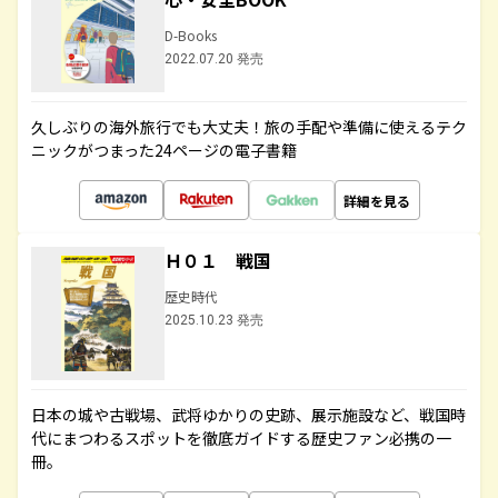
D-Books
2022.07.20 発売
久しぶりの海外旅行でも大丈夫！旅の手配や準備に使えるテク
ニックがつまった24ページの電子書籍
詳細を見る
Ｈ０１ 戦国
歴史時代
2025.10.23 発売
日本の城や古戦場、武将ゆかりの史跡、展示施設など、戦国時
代にまつわるスポットを徹底ガイドする歴史ファン必携の一
冊。