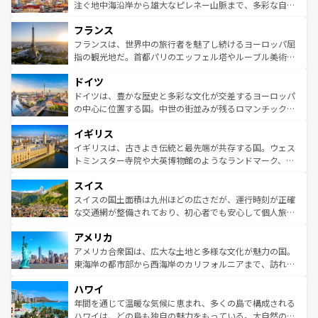
ピザやパスタなど、絶品のイタリア料理を堪能することも
注ぐ地中海沿岸から雄大なピレネー山脈まで、多彩な自然
できる。朝目覚めてから夜眠るまで、すべての瞬間を楽し
と文化が詰まったヨーロッパ屈指の旅行先だ。多様な地域
フランス
ませてくれるイタリアで、忘れられない旅をしてみよう！
文化が根付くこの国では、情熱的なフラメンコ、熱気あふ
なお、新着のイタリア情報は
コンテンツ一覧
を参照してほ
れる闘牛、そして美味しいタパスが生活の一部となってい
フランスは、世界中の旅行者を魅了し続けるヨーロッパ屈
しい。
る。首都マドリードの洗練された雰囲気や、バルセロナの
指の観光地だ。首都パリのエッフェル塔やルーブル美術館
アートに溢れた街角から、地方では古代ローマ遺跡や中世
といった象徴的なスポットから、田舎町の古風な美しさま
ドイツ
の城塞都市、穏やかなビーチリゾートまで多彩な表情を見
で、幅広い魅力が詰まっている。華麗な宮殿、歴史的な大
せる。地方によって風土や気候が異なるスペインはその個
聖堂、美しいビーチ、そして豊かな自然が、訪れる者を心
ドイツは、豊かな歴史と多彩な文化が交差するヨーロッパ
性で訪れる人を魅了する。 なお、新着のスペイン情報は
コ
から魅了する。また、フランスは美食の国としても知ら
の中心に位置する国。中世の街並みが残るロマンチック街
ンテンツ一覧
を参照してほしい。
れ、フランス料理はユネスコ無形文化遺産にも登録されて
道から、未来を先取りするようなモダンな都市まで多様な
イギリス
いる。シャンパンの発祥地であるランス、プロヴァンスの
顔を持つこの国は、どこを歩いても飽きることがない。ベ
香り高いラベンダー畑など、多彩な楽しみ方が可能だ。さ
ルリンの文化的活気、バイエルン州のアルプスの絶景、そ
イギリスは、古きよき伝統と最先端が共存する国。ウェス
らに、パリ以外の地域にも魅力が溢れており、どの街角に
してライン川沿いのワイン畑といった風景は必見。ビール
トミンスター寺院や大英博物館のようなランドマーク、歴
も豊かな歴史と文化が息づいている。パリ以外の個性あふ
とソーセージを味わいながら地元の人と過ごす楽しい時間
史ある大学都市、美しい丘陵地帯や牧歌的な風景など、エ
れる地方に足を運ぶとそれぞれで全く異なる文化を体験で
スイス
は、お酒好きな人にはぜひ体験してほしい。 なお、新着の
リアごとに異なる魅力がある。また、優雅なアフタヌーン
きるだろう。 なお、新着のフランス情報は
コンテンツ一覧
ドイツ情報は
コンテンツ一覧
を参照してほしい。
ティー、ビール好きにはたまらない英国パブ、サッカー観
スイスの国土面積は九州ほどの広さだが、運行時刻が正確
を参照してほしい。
戦など、本場だからこそできる体験も豊富。イギリスを旅
な交通網が整備されており、初心者でも安心して個人旅行
して楽しみつくそう。 なお、新着のイギリス情報は
コンテ
を楽しめる。日本同様に時刻表どおりの旅が可能だ。中世
アメリカ
ンツ一覧
を参照してほしい。
の建物がそのまま残る町や、スイスならではのユニークな
博物館もあり、アルプス観光だけでなく町歩きも満喫する
アメリカ合衆国は、広大な土地と多様な文化が魅力の国。
ことができる。国民の所得が高いため物価も高いが、旅行
東海岸の都市部から西海岸のカリフォルニアまで、訪れる
者向けの交通パス提供のサービスもあり、うまく活用すれ
場所ごとに異なる風景と体験が待っている。ニューヨーク
ハワイ
ば市内交通費無料で観光を楽しむこともできる。 なお、新
のような巨大都市は、観光、ショッピング、エンターテイ
着のスイス情報は
コンテンツ一覧
を参照してほしい。
ンメントが詰まった刺激的なスポットだ。一方、アメリカ
年間を通じて温暖な気候に恵まれ、多くの島で構成される
西部には大自然が広がり、グランドキャニオンやイエロー
ハワイは、どの島も独自の魅力をもっている。大自然の神