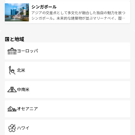
るはずだ。 なお、新着のベトナム情報は
コンテンツ一覧
を
は世界的に有名で、屋台から高級レストランまで味覚を刺
的なアートスポット、そして歴史と現代が融合した町並
参照してほしい。
シンガポール
激する。気候は一年中温暖で、どの季節にも異なる楽しみ
み、どこを訪れても感動するはず。観光スポットが密集し
が待っている。親しみやすいタイの人々、仏教を中心とし
ており、効率よく見どころを回れるのも魅力。息をのむよ
アジアの交差点として多文化が融合した独自の魅力を放つ
た文化、そして多様な観光資源が、訪れる旅人を魅了し続
うな絶景から文化的な体験まで、香港を存分に楽しみ尽く
シンガポール。未来的な建築物が並ぶマリーナベイ、歴史
ける。 なお、新着のタイ情報は
コンテンツ一覧
を参照して
そう。 なお、新着の香港情報は
コンテンツ一覧
を参照して
と伝統を感じられるエスニックタウン、多数の緑豊かな公
ほしい。
ほしい。
園や自然保護区など、自然が調和した近代的な景観と文化
の多様性あふれるカラフルな町は、どこを歩いても新しい
国と地域
発見がある。さらに、治安のよさや充実した公共交通機関
も、旅行者にとっては魅力的なポイント。グルメも豊富
で、ホーカーズは地元の風情を楽しめる外せないスポット
ヨーロッパ
だ。訪れる人を飽きさせないシンガポールで、多様な魅力
を体感しよう。 なお、新着のシンガポール情報は
コンテン
ツ一覧
を参照してほしい。
北米
中南米
オセアニア
ハワイ