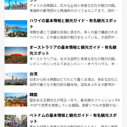
ことができる。国民の所得が高いため物価も高いが、旅行
アメリカ合衆国は、広大な土地と多様な文化が魅力の国。
者向けの交通パス提供のサービスもあり、うまく活用すれ
東海岸の都市部から西海岸のカリフォルニアまで、訪れる
ば市内交通費無料で観光を楽しむこともできる。 なお、新
場所ごとに異なる風景と体験が待っている。ニューヨーク
着のスイス情報は
コンテンツ一覧
を参照してほしい。
ハワイの基本情報と観光ガイド・有名観光スポッ
のような巨大都市は、観光、ショッピング、エンターテイ
ンメントが詰まった刺激的なスポットだ。一方、アメリカ
ト
西部には大自然が広がり、グランドキャニオンやイエロー
年間を通じて温暖な気候に恵まれ、多くの島で構成される
ストーン国立公園といった絶景が堪能できる。さらに、南
ハワイは、どの島も独自の魅力をもっている。大自然の神
部のニューオーリンズでは、音楽と美食が融合した独特の
秘を感じたいなら、火山が生み出した壮大な景観を誇るハ
文化が魅力。旅行者はアメリカの各地域で異なる魅力を楽
オーストラリアの基本情報と観光ガイド・有名観
ワイ島は見逃せない。また、定番の観光地といえばオアフ
しみながら、その多様性と豊かな歴史を感じることができ
島だが、静かな自然を求めるならマウイ島やカウアイ島が
光スポット
るだろう。車でのロードトリップや列車の旅も、アメリカ
おすすめ。エメラルドグリーンに輝く海をはじめ、豊かな
オーストラリアは、壮大な自然と多様な文化が魅力の国。
ならではの贅沢な旅のスタイルだ。 なお、新着のアメリカ
文化や歴史が息づいている。「アロハスピリット」と呼ば
シドニーのシンボルであるシドニー・オペラハウス、オー
情報は
コンテンツ一覧
を参照してほしい。
れるおもてなしの心で訪れる人々を迎えてくれるハワイの
ストラリア東海岸北部に広がる大サンゴ礁地帯グレートバ
人々、おいしいローカルフードやハワイアンミュージッ
台湾
リアリーフや大陸中央部にそびえるウルル（エアーズロッ
ク、伝統的なフラダンスなど、すべてがハワイの魅力を彩
ク）、タスマニアの美しい原生林やケアンズの熱帯雨林な
日本から約４時間ほどでたどり着く台湾は、多彩な文化と
っている。訪れるたびに新しい発見と感動が待っているハ
ど、見どころがたくさん。また、カフェやワイン、オージ
自然が織りなす魅力的な観光地。活気あふれる大都市の台
ワイを、存分に味わってほしい。 なお、新着のハワイ情報
ービーフなどの食文化も豊かで、美味しいものであふれて
北やノスタルジックな町並みが人気な九份（ジォウフェ
は
コンテンツ一覧
を参照してほしい。
韓国
いる。アクティビティも充実しており、サーフィンやダイ
ン）、静ひつな山岳地帯である台湾東部など、都市の喧騒
ビング、ハイキングなど、アウトドア好きにはたまらな
と山間の静けさが共存しており、訪れる人に新しい発見と
歴史ある王朝文化が残る一方で、最先端のファッションやK
い。オーストラリアの多彩な魅力を存分に味わいつくそ
驚きをもたらしてくれる。また、奥深い台湾の食文化も魅
-POPで世界を席巻している韓国。首都ソウルの宮殿や伝統
う。 なお、新着のオーストラリア情報は
コンテンツ一覧
を
力で、夜市などの屋台グルメから高級料理、ヘルシーで美
家屋が並ぶエリアでは韓国の歴史と文化に浸ることがで
参照してほしい。
ベトナムの基本情報と観光ガイド・有名観光スポ
容にもいいと評判のスイーツなど、バラエティ豊かな料理
き、地方に足を延ばせば四季折々の自然美を楽しむことが
が味わえる。 なお、新着の台湾情報は
コンテンツ一覧
を参
できる。そして、キムチや焼肉、絶品のストリートフード
ット
照してほしい。
まで、さまざまな韓国料理が待っている。夜には、韓国な
豊かな自然と多様な文化が魅力的なベトナム。南北に細長