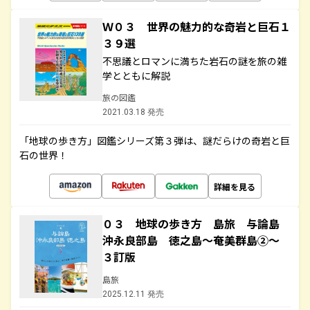
Ｗ０３ 世界の魅力的な奇岩と巨石１
３９選
不思議とロマンに満ちた岩石の謎を旅の雑
学とともに解説
旅の図鑑
2021.03.18 発売
「地球の歩き方」図鑑シリーズ第３弾は、謎だらけの奇岩と巨
石の世界！
詳細を見る
０３ 地球の歩き方 島旅 与論島
沖永良部島 徳之島～奄美群島②～
３訂版
島旅
2025.12.11 発売