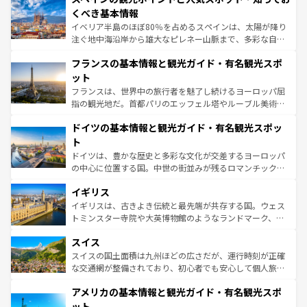
景など、自然景観も見逃せない。観光の合間には、本場の
くべき基本情報
ピザやパスタなど、絶品のイタリア料理を堪能することも
イベリア半島のほぼ80％を占めるスペインは、太陽が降り
できる。朝目覚めてから夜眠るまで、すべての瞬間を楽し
注ぐ地中海沿岸から雄大なピレネー山脈まで、多彩な自然
ませてくれるイタリアで、忘れられない旅をしてみよう！
と文化が詰まったヨーロッパ屈指の旅行先だ。多様な地域
なお、新着のイタリア情報は
コンテンツ一覧
を参照してほ
フランスの基本情報と観光ガイド・有名観光スポ
文化が根付くこの国では、情熱的なフラメンコ、熱気あふ
しい。
れる闘牛、そして美味しいタパスが生活の一部となってい
ット
る。首都マドリードの洗練された雰囲気や、バルセロナの
フランスは、世界中の旅行者を魅了し続けるヨーロッパ屈
アートに溢れた街角から、地方では古代ローマ遺跡や中世
指の観光地だ。首都パリのエッフェル塔やルーブル美術館
の城塞都市、穏やかなビーチリゾートまで多彩な表情を見
といった象徴的なスポットから、田舎町の古風な美しさま
せる。地方によって風土や気候が異なるスペインはその個
ドイツの基本情報と観光ガイド・有名観光スポッ
で、幅広い魅力が詰まっている。華麗な宮殿、歴史的な大
性で訪れる人を魅了する。 なお、新着のスペイン情報は
コ
聖堂、美しいビーチ、そして豊かな自然が、訪れる者を心
ト
ンテンツ一覧
を参照してほしい。
から魅了する。また、フランスは美食の国としても知ら
ドイツは、豊かな歴史と多彩な文化が交差するヨーロッパ
れ、フランス料理はユネスコ無形文化遺産にも登録されて
の中心に位置する国。中世の街並みが残るロマンチック街
いる。シャンパンの発祥地であるランス、プロヴァンスの
道から、未来を先取りするようなモダンな都市まで多様な
香り高いラベンダー畑など、多彩な楽しみ方が可能だ。さ
イギリス
顔を持つこの国は、どこを歩いても飽きることがない。ベ
らに、パリ以外の地域にも魅力が溢れており、どの街角に
ルリンの文化的活気、バイエルン州のアルプスの絶景、そ
イギリスは、古きよき伝統と最先端が共存する国。ウェス
も豊かな歴史と文化が息づいている。パリ以外の個性あふ
してライン川沿いのワイン畑といった風景は必見。ビール
トミンスター寺院や大英博物館のようなランドマーク、歴
れる地方に足を運ぶとそれぞれで全く異なる文化を体験で
とソーセージを味わいながら地元の人と過ごす楽しい時間
史ある大学都市、美しい丘陵地帯や牧歌的な風景など、エ
きるだろう。 なお、新着のフランス情報は
コンテンツ一覧
スイス
は、お酒好きな人にはぜひ体験してほしい。 なお、新着の
リアごとに異なる魅力がある。また、優雅なアフタヌーン
を参照してほしい。
ドイツ情報は
コンテンツ一覧
を参照してほしい。
ティー、ビール好きにはたまらない英国パブ、サッカー観
スイスの国土面積は九州ほどの広さだが、運行時刻が正確
戦など、本場だからこそできる体験も豊富。イギリスを旅
な交通網が整備されており、初心者でも安心して個人旅行
して楽しみつくそう。 なお、新着のイギリス情報は
コンテ
を楽しめる。日本同様に時刻表どおりの旅が可能だ。中世
アメリカの基本情報と観光ガイド・有名観光スポ
ンツ一覧
を参照してほしい。
の建物がそのまま残る町や、スイスならではのユニークな
博物館もあり、アルプス観光だけでなく町歩きも満喫する
ット