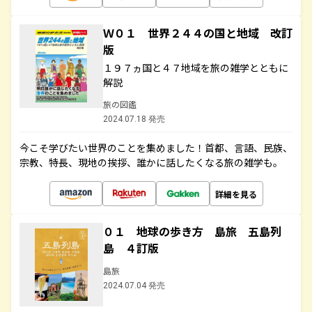
Ｗ０１ 世界２４４の国と地域 改訂
版
１９７ヵ国と４７地域を旅の雑学とともに
解説
旅の図鑑
2024.07.18 発売
今こそ学びたい世界のことを集めました！首都、言語、民族、
宗教、特長、現地の挨拶、誰かに話したくなる旅の雑学も。
詳細を見る
０１ 地球の歩き方 島旅 五島列
島 ４訂版
島旅
2024.07.04 発売