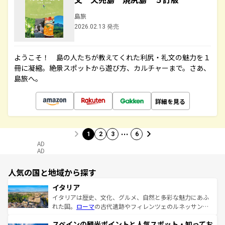
島旅
2026.02.13 発売
ようこそ！ 島の人たちが教えてくれた利尻・礼文の魅力を１
冊に凝縮。絶景スポットから遊び方、カルチャーまで。さあ、
島旅へ。
詳細を見る
…
1
2
3
6
AD
AD
人気の国と地域から探す
イタリア
イタリアは歴史、文化、グルメ、自然と多彩な魅力にあふ
れた国。
ローマ
の古代遺跡やフィレンツェのルネッサンス
美術、ヴェネツィアの運河など、歴史あるスポットはもち
スペインの観光ポイントと人気スポット・知ってお
ろん、トスカーナの美しい田園風景やアマルフィ海岸の絶