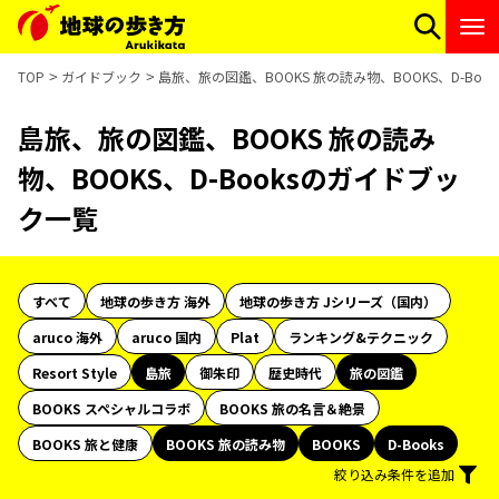
TOP
ガイドブック
島旅、旅の図鑑、BOOKS 旅の読み物、BOOKS、D-Bo
島旅、旅の図鑑、BOOKS 旅の読み
物、BOOKS、D-Booksのガイドブッ
ク一覧
すべて
地球の歩き方 海外
地球の歩き方 Jシリーズ（国内）
aruco 海外
aruco 国内
Plat
ランキング&テクニック
Resort Style
島旅
御朱印
歴史時代
旅の図鑑
BOOKS スペシャルコラボ
BOOKS 旅の名言＆絶景
BOOKS 旅と健康
BOOKS 旅の読み物
BOOKS
D-Books
絞り込み条件を追加