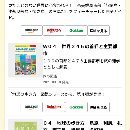
見たことのない世界に心奪われる！ 奄美群島南部「与論島・
沖永良部島・徳之島」の三島だけをフィーチャーした完全ガイ
ド。
詳細を見る
Ｗ０４ 世界２４６の首都と主要都
市
１９９の首都と４７の主要都市を旅の雑学
とともに解説
旅の図鑑
2021.03.18 発売
「地球の歩き方」図鑑シリーズから、第４弾が登場！
詳細を見る
０４ 地球の歩き方 島旅 利尻 礼
文 天売島 焼尻島 ５訂版