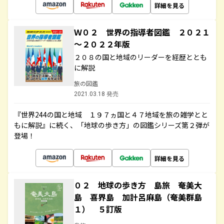
詳細を見る
Ｗ０２ 世界の指導者図鑑 ２０２１
～２０２２年版
２０８の国と地域のリーダーを経歴ととも
に解説
旅の図鑑
2021.03.18 発売
『世界244の国と地域 １９７ヵ国と４７地域を旅の雑学とと
もに解説』に続く、「地球の歩き方」の図鑑シリーズ第２弾が
登場！
詳細を見る
０２ 地球の歩き方 島旅 奄美大
島 喜界島 加計呂麻島（奄美群島
１） ５訂版