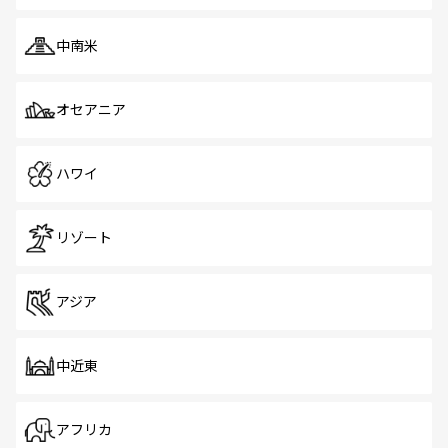
中南米
オセアニア
ハワイ
リゾート
アジア
中近東
アフリカ