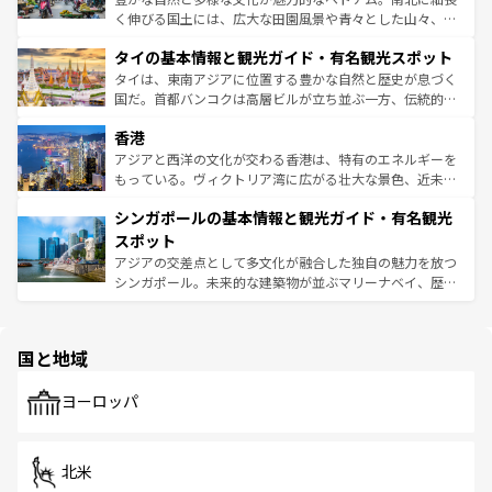
らではのナイトライフも堪能できる。あたたかいホスピタ
く伸びる国土には、広大な田園風景や青々とした山々、世
リティに包まれながら、韓国の多彩な魅力を心ゆくまで味
界遺産に登録された壮大な自然景観が点在し、都市部では
わってみてほしい。 なお、新着の韓国情報は
コンテンツ一
タイの基本情報と観光ガイド・有名観光スポット
急速な発展と共に伝統が息づく。ハノイの古い町並みやホ
覧
を参照してほしい。
ーチミン市のフランス統治時代の建物も、独特の雰囲気を
タイは、東南アジアに位置する豊かな自然と歴史が息づく
醸し出している。また、バラエティの豊かさとおいしさで
国だ。首都バンコクは高層ビルが立ち並ぶ一方、伝統的な
世界中の食通を魅了してやまないベトナム料理も魅力のひ
寺院や市場がいたるところに点在し、古きよき文化と現代
香港
とつ。フォーやバインミー、ベトナムコーヒーなどは、ぜ
の活気が交差している。北部ではチェンマイなどの山岳地
ひ現地で味わいたい。どの地域を訪れてもあたたかい人々
帯で自然と触れ合い、南部ではプーケットやクラビの美し
アジアと西洋の文化が交わる香港は、特有のエネルギーを
が旅行者を迎えてくれるので、きっと忘れられない旅にな
いビーチでリゾート気分を楽しむことができる。タイ料理
もっている。ヴィクトリア湾に広がる壮大な景色、近未来
るはずだ。 なお、新着のベトナム情報は
コンテンツ一覧
を
は世界的に有名で、屋台から高級レストランまで味覚を刺
的なアートスポット、そして歴史と現代が融合した町並
参照してほしい。
シンガポールの基本情報と観光ガイド・有名観光
激する。気候は一年中温暖で、どの季節にも異なる楽しみ
み、どこを訪れても感動するはず。観光スポットが密集し
が待っている。親しみやすいタイの人々、仏教を中心とし
ており、効率よく見どころを回れるのも魅力。息をのむよ
スポット
た文化、そして多様な観光資源が、訪れる旅人を魅了し続
うな絶景から文化的な体験まで、香港を存分に楽しみ尽く
アジアの交差点として多文化が融合した独自の魅力を放つ
ける。 なお、新着のタイ情報は
コンテンツ一覧
を参照して
そう。 なお、新着の香港情報は
コンテンツ一覧
を参照して
シンガポール。未来的な建築物が並ぶマリーナベイ、歴史
ほしい。
ほしい。
と伝統を感じられるエスニックタウン、多数の緑豊かな公
園や自然保護区など、自然が調和した近代的な景観と文化
の多様性あふれるカラフルな町は、どこを歩いても新しい
国と地域
発見がある。さらに、治安のよさや充実した公共交通機関
も、旅行者にとっては魅力的なポイント。グルメも豊富
で、ホーカーズは地元の風情を楽しめる外せないスポット
ヨーロッパ
だ。訪れる人を飽きさせないシンガポールで、多様な魅力
を体感しよう。 なお、新着のシンガポール情報は
コンテン
ツ一覧
を参照してほしい。
北米