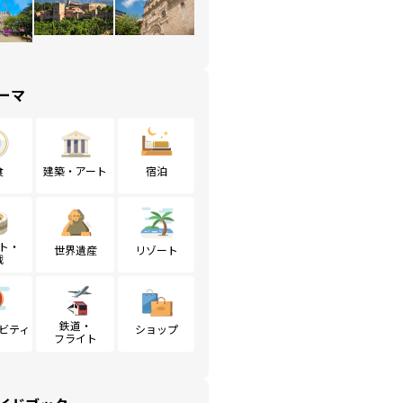
ーマ
食
建築・アート
宿泊
ト・
世界遺産
リゾート
戦
鉄道・
ビティ
ショップ
フライト