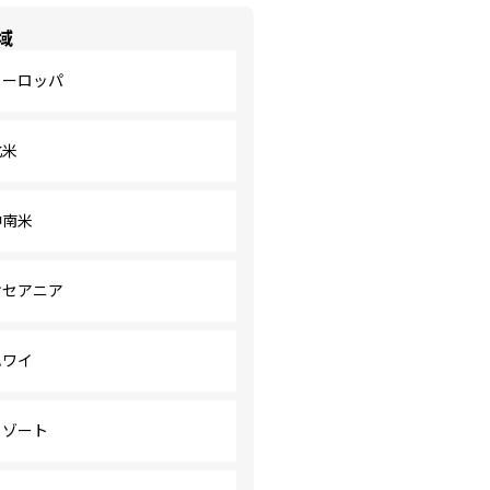
域
ヨーロッパ
北米
中南米
オセアニア
ハワイ
リゾート