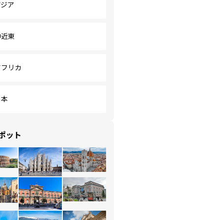
アジア
中近東
アフリカ
日本
ポット