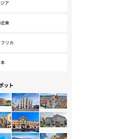
アジア
中近東
アフリカ
日本
ポット