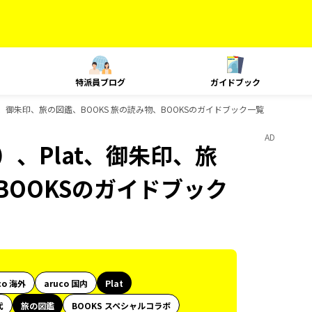
特派員ブログ
ガイドブック
t、御朱印、旅の図鑑、BOOKS 旅の読み物、BOOKSのガイドブック一覧
AD
）、Plat、御朱印、旅
BOOKSのガイドブック
co 海外
aruco 国内
Plat
代
旅の図鑑
BOOKS スペシャルコラボ