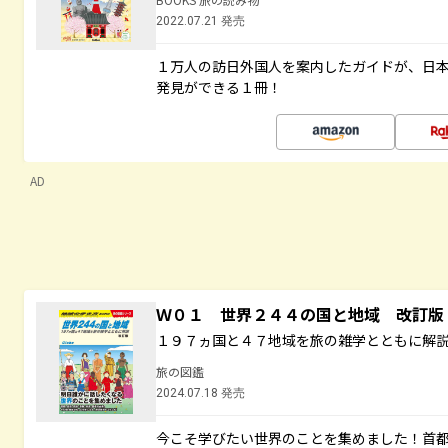
2022.07.21 発売
１万人の訪日外国人を案内したガイドが、日
発見ができる１冊！
AD
Ｗ０１ 世界２４４の国と地域 改訂版
１９７ヵ国と４７地域を旅の雑学とともに解
旅の図鑑
2024.07.18 発売
今こそ学びたい世界のことを集めました！首