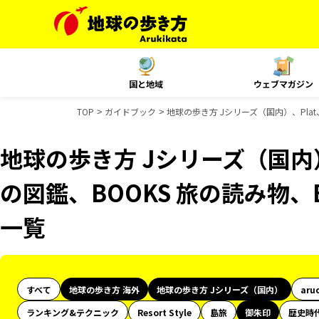
国と地域
ウェブマガジン
TOP
ガイドブック
地球の歩き方 Jシリーズ（国内）、Pla
地球の歩き方 Jシリーズ（国内
の図鑑、BOOKS 旅の読み物、
一覧
すべて
地球の歩き方 海外
地球の歩き方 Jシリーズ（国内）
aru
ランキング&テクニック
Resort Style
島旅
御朱印
歴史時