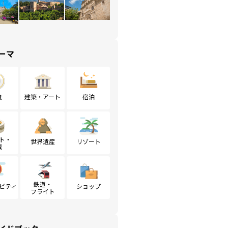
ーマ
食
建築・アート
宿泊
ト・
世界遺産
リゾート
戦
鉄道・
ビティ
ショップ
フライト