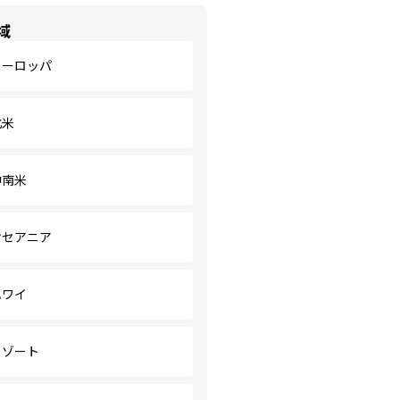
域
ヨーロッパ
北米
中南米
オセアニア
ハワイ
リゾート