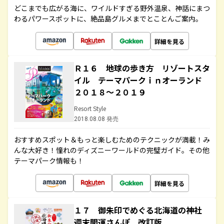
どこまでも広がる海に、ワイルドすぎる野外温泉、神話にまつ
わるパワースポットに、絶品島グルメまでとことんご案内。
詳細を見る
Ｒ１６ 地球の歩き方 リゾートスタ
イル テーマパークｉｎオーランド
２０１８～２０１９
Resort Style
2018.08.08 発売
おすすめスポット＆もっと楽しむためのテクニックが満載！み
んな大好き！憧れのディズニーワールドの完璧ガイド。その他
テーマパーク情報も！
詳細を見る
１７ 御朱印でめぐる北海道の神社
週末開運さんぽ 改訂版