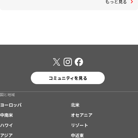
もっと見る
コミュニティを見る
国と地域
ヨーロッパ
北米
中南米
オセアニア
ハワイ
リゾート
アジア
中近東