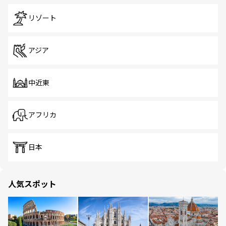
リゾート
アジア
中近東
アフリカ
日本
人気スポット