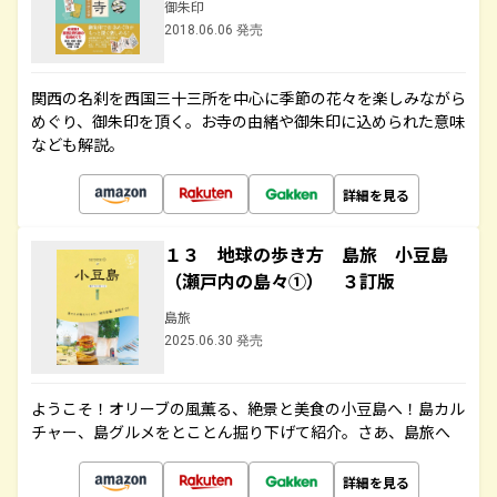
御朱印
2018.06.06 発売
関西の名刹を西国三十三所を中心に季節の花々を楽しみながら
めぐり、御朱印を頂く。お寺の由緒や御朱印に込められた意味
なども解説。
詳細を見る
１３ 地球の歩き方 島旅 小豆島
（瀬戸内の島々①） ３訂版
島旅
2025.06.30 発売
ようこそ！オリーブの風薫る、絶景と美食の小豆島へ！島カル
チャー、島グルメをとことん掘り下げて紹介。さあ、島旅へ
詳細を見る