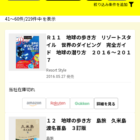
絞り込み条件を追加
41〜60件/219件中 を表示
Ｒ１１ 地球の歩き方 リゾートスタ
イル 世界のダイビング 完全ガイ
ド 地球の潜り方 ２０１６～２０１
７
Resort Style
2016.05.27 発売
当社在庫切れ
詳細を見る
１２ 地球の歩き方 島旅 久米島
渡名喜島 ３訂版
島旅