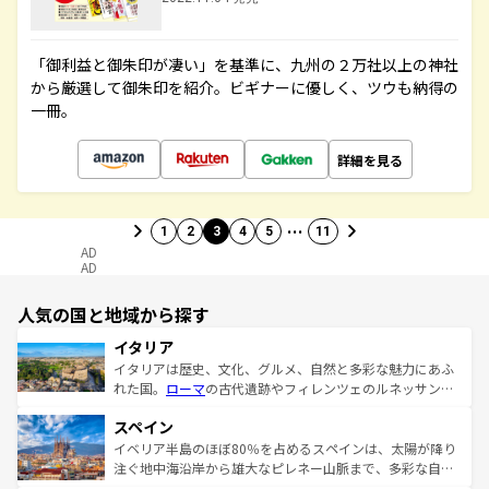
「御利益と御朱印が凄い」を基準に、九州の２万社以上の神社
から厳選して御朱印を紹介。ビギナーに優しく、ツウも納得の
一冊。
詳細を見る
…
1
2
3
4
5
11
AD
AD
人気の国と地域から探す
イタリア
イタリアは歴史、文化、グルメ、自然と多彩な魅力にあふ
れた国。
ローマ
の古代遺跡やフィレンツェのルネッサンス
美術、ヴェネツィアの運河など、歴史あるスポットはもち
スペイン
ろん、トスカーナの美しい田園風景やアマルフィ海岸の絶
景など、自然景観も見逃せない。観光の合間には、本場の
イベリア半島のほぼ80％を占めるスペインは、太陽が降り
ピザやパスタなど、絶品のイタリア料理を堪能することも
注ぐ地中海沿岸から雄大なピレネー山脈まで、多彩な自然
できる。朝目覚めてから夜眠るまで、すべての瞬間を楽し
と文化が詰まったヨーロッパ屈指の旅行先だ。多様な地域