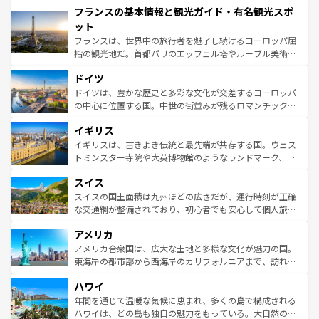
フランスの基本情報と観光ガイド・有名観光スポ
ませてくれるイタリアで、忘れられない旅をしてみよう！
文化が根付くこの国では、情熱的なフラメンコ、熱気あふ
なお、新着のイタリア情報は
コンテンツ一覧
を参照してほ
れる闘牛、そして美味しいタパスが生活の一部となってい
ット
しい。
る。首都マドリードの洗練された雰囲気や、バルセロナの
フランスは、世界中の旅行者を魅了し続けるヨーロッパ屈
アートに溢れた街角から、地方では古代ローマ遺跡や中世
指の観光地だ。首都パリのエッフェル塔やルーブル美術館
の城塞都市、穏やかなビーチリゾートまで多彩な表情を見
といった象徴的なスポットから、田舎町の古風な美しさま
せる。地方によって風土や気候が異なるスペインはその個
ドイツ
で、幅広い魅力が詰まっている。華麗な宮殿、歴史的な大
性で訪れる人を魅了する。 なお、新着のスペイン情報は
コ
聖堂、美しいビーチ、そして豊かな自然が、訪れる者を心
ドイツは、豊かな歴史と多彩な文化が交差するヨーロッパ
ンテンツ一覧
を参照してほしい。
から魅了する。また、フランスは美食の国としても知ら
の中心に位置する国。中世の街並みが残るロマンチック街
れ、フランス料理はユネスコ無形文化遺産にも登録されて
道から、未来を先取りするようなモダンな都市まで多様な
イギリス
いる。シャンパンの発祥地であるランス、プロヴァンスの
顔を持つこの国は、どこを歩いても飽きることがない。ベ
香り高いラベンダー畑など、多彩な楽しみ方が可能だ。さ
ルリンの文化的活気、バイエルン州のアルプスの絶景、そ
イギリスは、古きよき伝統と最先端が共存する国。ウェス
らに、パリ以外の地域にも魅力が溢れており、どの街角に
してライン川沿いのワイン畑といった風景は必見。ビール
トミンスター寺院や大英博物館のようなランドマーク、歴
も豊かな歴史と文化が息づいている。パリ以外の個性あふ
とソーセージを味わいながら地元の人と過ごす楽しい時間
史ある大学都市、美しい丘陵地帯や牧歌的な風景など、エ
れる地方に足を運ぶとそれぞれで全く異なる文化を体験で
スイス
は、お酒好きな人にはぜひ体験してほしい。 なお、新着の
リアごとに異なる魅力がある。また、優雅なアフタヌーン
きるだろう。 なお、新着のフランス情報は
コンテンツ一覧
ドイツ情報は
コンテンツ一覧
を参照してほしい。
ティー、ビール好きにはたまらない英国パブ、サッカー観
スイスの国土面積は九州ほどの広さだが、運行時刻が正確
を参照してほしい。
戦など、本場だからこそできる体験も豊富。イギリスを旅
な交通網が整備されており、初心者でも安心して個人旅行
して楽しみつくそう。 なお、新着のイギリス情報は
コンテ
を楽しめる。日本同様に時刻表どおりの旅が可能だ。中世
アメリカ
ンツ一覧
を参照してほしい。
の建物がそのまま残る町や、スイスならではのユニークな
博物館もあり、アルプス観光だけでなく町歩きも満喫する
アメリカ合衆国は、広大な土地と多様な文化が魅力の国。
ことができる。国民の所得が高いため物価も高いが、旅行
東海岸の都市部から西海岸のカリフォルニアまで、訪れる
者向けの交通パス提供のサービスもあり、うまく活用すれ
場所ごとに異なる風景と体験が待っている。ニューヨーク
ハワイ
ば市内交通費無料で観光を楽しむこともできる。 なお、新
のような巨大都市は、観光、ショッピング、エンターテイ
着のスイス情報は
コンテンツ一覧
を参照してほしい。
ンメントが詰まった刺激的なスポットだ。一方、アメリカ
年間を通じて温暖な気候に恵まれ、多くの島で構成される
西部には大自然が広がり、グランドキャニオンやイエロー
ハワイは、どの島も独自の魅力をもっている。大自然の神