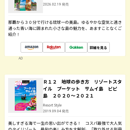
2026.02.19 発売
那覇から３０分で行ける琉球一の美島。ゆるやかな空気と透き
通った青い海に囲まれた小さな島の魅力を、あますことなくご
紹介！
詳細を見る
AD
Ｒ１２ 地球の歩き方 リゾートスタ
イル プーケット サムイ島 ピピ
島 ２０２０～２０２１
Resort Style
2019.09.04 発売
美しすぎる海で一生の思い出ができる！ コスパ最強で大人気
のタイリゾート、最旬の楽しみ方を大解剖。「取り外せる別冊