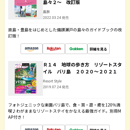
島々２～ 改訂版
島旅
2022.03.24 発売
直島・豊島をはじめとした備讃瀬戸の島々のガイドブックの改
訂版！
詳細を見る
Ｒ１４ 地球の歩き方 リゾートスタ
イル バリ島 ２０２０～２０２１
Resort Style
2019.07.24 発売
フォトジェニックな楽園バリ島で、食・買・遊・癒を120％満
喫♪わがままなリゾートステイをかなえる最強ガイド。別冊M
AP付き！