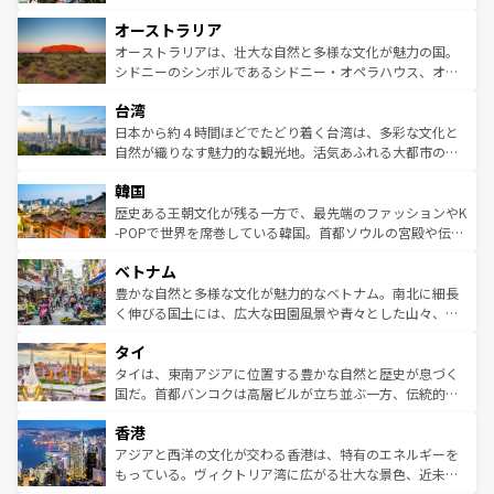
ストーン国立公園といった絶景が堪能できる。さらに、南
秘を感じたいなら、火山が生み出した壮大な景観を誇るハ
オーストラリア
部のニューオーリンズでは、音楽と美食が融合した独特の
ワイ島は見逃せない。また、定番の観光地といえばオアフ
文化が魅力。旅行者はアメリカの各地域で異なる魅力を楽
島だが、静かな自然を求めるならマウイ島やカウアイ島が
オーストラリアは、壮大な自然と多様な文化が魅力の国。
しみながら、その多様性と豊かな歴史を感じることができ
おすすめ。エメラルドグリーンに輝く海をはじめ、豊かな
シドニーのシンボルであるシドニー・オペラハウス、オー
るだろう。車でのロードトリップや列車の旅も、アメリカ
文化や歴史が息づいている。「アロハスピリット」と呼ば
ストラリア東海岸北部に広がる大サンゴ礁地帯グレートバ
ならではの贅沢な旅のスタイルだ。 なお、新着のアメリカ
台湾
れるおもてなしの心で訪れる人々を迎えてくれるハワイの
リアリーフや大陸中央部にそびえるウルル（エアーズロッ
情報は
コンテンツ一覧
を参照してほしい。
人々、おいしいローカルフードやハワイアンミュージッ
ク）、タスマニアの美しい原生林やケアンズの熱帯雨林な
日本から約４時間ほどでたどり着く台湾は、多彩な文化と
ク、伝統的なフラダンスなど、すべてがハワイの魅力を彩
ど、見どころがたくさん。また、カフェやワイン、オージ
自然が織りなす魅力的な観光地。活気あふれる大都市の台
っている。訪れるたびに新しい発見と感動が待っているハ
ービーフなどの食文化も豊かで、美味しいものであふれて
北やノスタルジックな町並みが人気な九份（ジォウフェ
ワイを、存分に味わってほしい。 なお、新着のハワイ情報
韓国
いる。アクティビティも充実しており、サーフィンやダイ
ン）、静ひつな山岳地帯である台湾東部など、都市の喧騒
は
コンテンツ一覧
を参照してほしい。
ビング、ハイキングなど、アウトドア好きにはたまらな
と山間の静けさが共存しており、訪れる人に新しい発見と
歴史ある王朝文化が残る一方で、最先端のファッションやK
い。オーストラリアの多彩な魅力を存分に味わいつくそ
驚きをもたらしてくれる。また、奥深い台湾の食文化も魅
-POPで世界を席巻している韓国。首都ソウルの宮殿や伝統
う。 なお、新着のオーストラリア情報は
コンテンツ一覧
を
力で、夜市などの屋台グルメから高級料理、ヘルシーで美
家屋が並ぶエリアでは韓国の歴史と文化に浸ることがで
参照してほしい。
ベトナム
容にもいいと評判のスイーツなど、バラエティ豊かな料理
き、地方に足を延ばせば四季折々の自然美を楽しむことが
が味わえる。 なお、新着の台湾情報は
コンテンツ一覧
を参
できる。そして、キムチや焼肉、絶品のストリートフード
豊かな自然と多様な文化が魅力的なベトナム。南北に細長
照してほしい。
まで、さまざまな韓国料理が待っている。夜には、韓国な
く伸びる国土には、広大な田園風景や青々とした山々、世
らではのナイトライフも堪能できる。あたたかいホスピタ
界遺産に登録された壮大な自然景観が点在し、都市部では
タイ
リティに包まれながら、韓国の多彩な魅力を心ゆくまで味
急速な発展と共に伝統が息づく。ハノイの古い町並みやホ
わってみてほしい。 なお、新着の韓国情報は
コンテンツ一
ーチミン市のフランス統治時代の建物も、独特の雰囲気を
タイは、東南アジアに位置する豊かな自然と歴史が息づく
覧
を参照してほしい。
醸し出している。また、バラエティの豊かさとおいしさで
国だ。首都バンコクは高層ビルが立ち並ぶ一方、伝統的な
世界中の食通を魅了してやまないベトナム料理も魅力のひ
寺院や市場がいたるところに点在し、古きよき文化と現代
香港
とつ。フォーやバインミー、ベトナムコーヒーなどは、ぜ
の活気が交差している。北部ではチェンマイなどの山岳地
ひ現地で味わいたい。どの地域を訪れてもあたたかい人々
帯で自然と触れ合い、南部ではプーケットやクラビの美し
アジアと西洋の文化が交わる香港は、特有のエネルギーを
が旅行者を迎えてくれるので、きっと忘れられない旅にな
いビーチでリゾート気分を楽しむことができる。タイ料理
もっている。ヴィクトリア湾に広がる壮大な景色、近未来
るはずだ。 なお、新着のベトナム情報は
コンテンツ一覧
を
は世界的に有名で、屋台から高級レストランまで味覚を刺
的なアートスポット、そして歴史と現代が融合した町並