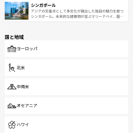
参照してほしい。
シンガポール
激する。気候は一年中温暖で、どの季節にも異なる楽しみ
み、どこを訪れても感動するはず。観光スポットが密集し
が待っている。親しみやすいタイの人々、仏教を中心とし
ており、効率よく見どころを回れるのも魅力。息をのむよ
アジアの交差点として多文化が融合した独自の魅力を放つ
た文化、そして多様な観光資源が、訪れる旅人を魅了し続
うな絶景から文化的な体験まで、香港を存分に楽しみ尽く
シンガポール。未来的な建築物が並ぶマリーナベイ、歴史
ける。 なお、新着のタイ情報は
コンテンツ一覧
を参照して
そう。 なお、新着の香港情報は
コンテンツ一覧
を参照して
と伝統を感じられるエスニックタウン、多数の緑豊かな公
ほしい。
ほしい。
園や自然保護区など、自然が調和した近代的な景観と文化
の多様性あふれるカラフルな町は、どこを歩いても新しい
国と地域
発見がある。さらに、治安のよさや充実した公共交通機関
も、旅行者にとっては魅力的なポイント。グルメも豊富
で、ホーカーズは地元の風情を楽しめる外せないスポット
ヨーロッパ
だ。訪れる人を飽きさせないシンガポールで、多様な魅力
を体感しよう。 なお、新着のシンガポール情報は
コンテン
ツ一覧
を参照してほしい。
北米
中南米
オセアニア
ハワイ