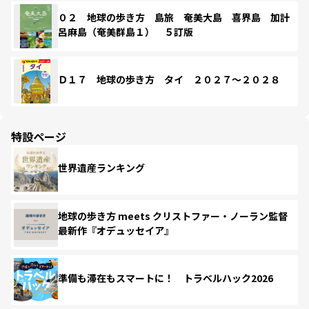
０２ 地球の歩き方 島旅 奄美大島 喜界島 加計
呂麻島（奄美群島１） ５訂版
Ｄ１７ 地球の歩き方 タイ ２０２７～２０２８
特設ページ
世界遺産ランキング
地球の歩き方 meets クリストファー・ノーラン監督
最新作『オデュッセイア』
準備も滞在もスマートに！ トラベルハック2026