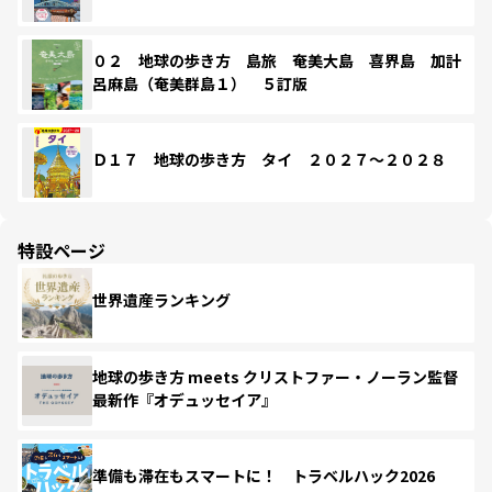
０２ 地球の歩き方 島旅 奄美大島 喜界島 加計
呂麻島（奄美群島１） ５訂版
Ｄ１７ 地球の歩き方 タイ ２０２７～２０２８
特設ページ
世界遺産ランキング
地球の歩き方 meets クリストファー・ノーラン監督
最新作『オデュッセイア』
準備も滞在もスマートに！ トラベルハック2026