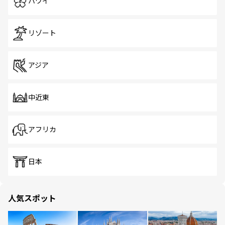
ハワイ
リゾート
アジア
中近東
アフリカ
日本
人気スポット