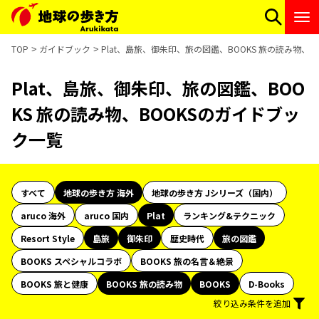
TOP
ガイドブック
Plat、島旅、御朱印、旅の図鑑、BOOKS 旅の読み物、
Plat、島旅、御朱印、旅の図鑑、BOO
KS 旅の読み物、BOOKSのガイドブッ
ク一覧
すべて
地球の歩き方 海外
地球の歩き方 Jシリーズ（国内）
aruco 海外
aruco 国内
Plat
ランキング&テクニック
Resort Style
島旅
御朱印
歴史時代
旅の図鑑
BOOKS スペシャルコラボ
BOOKS 旅の名言＆絶景
BOOKS 旅と健康
BOOKS 旅の読み物
BOOKS
D-Books
絞り込み条件を追加