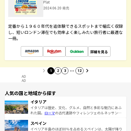
Plat
2024.06.20 発売
定番から１９６０年代を追体験できるスポットまで幅広く収録
し、短いロンドン滞在でも効率よく楽しみたい旅行者に最適な
一冊。
詳細を見る
…
1
2
3
12
AD
AD
人気の国と地域から探す
イタリア
イタリアは歴史、文化、グルメ、自然と多彩な魅力にあふ
れた国。
ローマ
の古代遺跡やフィレンツェのルネッサンス
美術、ヴェネツィアの運河など、歴史あるスポットはもち
スペイン
ろん、トスカーナの美しい田園風景やアマルフィ海岸の絶
景など、自然景観も見逃せない。観光の合間には、本場の
イベリア半島のほぼ80％を占めるスペインは、太陽が降り