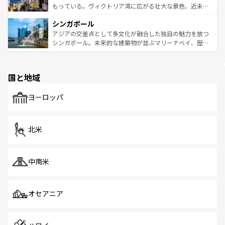
が旅行者を迎えてくれるので、きっと忘れられない旅にな
いビーチでリゾート気分を楽しむことができる。タイ料理
もっている。ヴィクトリア湾に広がる壮大な景色、近未来
るはずだ。 なお、新着のベトナム情報は
コンテンツ一覧
を
は世界的に有名で、屋台から高級レストランまで味覚を刺
的なアートスポット、そして歴史と現代が融合した町並
参照してほしい。
シンガポール
激する。気候は一年中温暖で、どの季節にも異なる楽しみ
み、どこを訪れても感動するはず。観光スポットが密集し
が待っている。親しみやすいタイの人々、仏教を中心とし
ており、効率よく見どころを回れるのも魅力。息をのむよ
アジアの交差点として多文化が融合した独自の魅力を放つ
た文化、そして多様な観光資源が、訪れる旅人を魅了し続
うな絶景から文化的な体験まで、香港を存分に楽しみ尽く
シンガポール。未来的な建築物が並ぶマリーナベイ、歴史
ける。 なお、新着のタイ情報は
コンテンツ一覧
を参照して
そう。 なお、新着の香港情報は
コンテンツ一覧
を参照して
と伝統を感じられるエスニックタウン、多数の緑豊かな公
ほしい。
ほしい。
園や自然保護区など、自然が調和した近代的な景観と文化
の多様性あふれるカラフルな町は、どこを歩いても新しい
国と地域
発見がある。さらに、治安のよさや充実した公共交通機関
も、旅行者にとっては魅力的なポイント。グルメも豊富
で、ホーカーズは地元の風情を楽しめる外せないスポット
ヨーロッパ
だ。訪れる人を飽きさせないシンガポールで、多様な魅力
を体感しよう。 なお、新着のシンガポール情報は
コンテン
ツ一覧
を参照してほしい。
北米
中南米
オセアニア