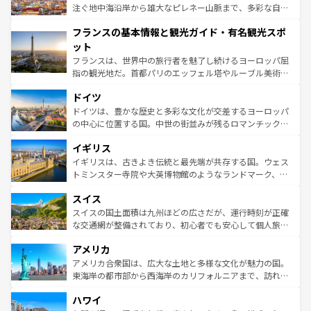
ピザやパスタなど、絶品のイタリア料理を堪能することも
注ぐ地中海沿岸から雄大なピレネー山脈まで、多彩な自然
できる。朝目覚めてから夜眠るまで、すべての瞬間を楽し
と文化が詰まったヨーロッパ屈指の旅行先だ。多様な地域
フランスの基本情報と観光ガイド・有名観光スポ
ませてくれるイタリアで、忘れられない旅をしてみよう！
文化が根付くこの国では、情熱的なフラメンコ、熱気あふ
なお、新着のイタリア情報は
コンテンツ一覧
を参照してほ
れる闘牛、そして美味しいタパスが生活の一部となってい
ット
しい。
る。首都マドリードの洗練された雰囲気や、バルセロナの
フランスは、世界中の旅行者を魅了し続けるヨーロッパ屈
アートに溢れた街角から、地方では古代ローマ遺跡や中世
指の観光地だ。首都パリのエッフェル塔やルーブル美術館
の城塞都市、穏やかなビーチリゾートまで多彩な表情を見
といった象徴的なスポットから、田舎町の古風な美しさま
せる。地方によって風土や気候が異なるスペインはその個
ドイツ
で、幅広い魅力が詰まっている。華麗な宮殿、歴史的な大
性で訪れる人を魅了する。 なお、新着のスペイン情報は
コ
聖堂、美しいビーチ、そして豊かな自然が、訪れる者を心
ドイツは、豊かな歴史と多彩な文化が交差するヨーロッパ
ンテンツ一覧
を参照してほしい。
から魅了する。また、フランスは美食の国としても知ら
の中心に位置する国。中世の街並みが残るロマンチック街
れ、フランス料理はユネスコ無形文化遺産にも登録されて
道から、未来を先取りするようなモダンな都市まで多様な
イギリス
いる。シャンパンの発祥地であるランス、プロヴァンスの
顔を持つこの国は、どこを歩いても飽きることがない。ベ
香り高いラベンダー畑など、多彩な楽しみ方が可能だ。さ
ルリンの文化的活気、バイエルン州のアルプスの絶景、そ
イギリスは、古きよき伝統と最先端が共存する国。ウェス
らに、パリ以外の地域にも魅力が溢れており、どの街角に
してライン川沿いのワイン畑といった風景は必見。ビール
トミンスター寺院や大英博物館のようなランドマーク、歴
も豊かな歴史と文化が息づいている。パリ以外の個性あふ
とソーセージを味わいながら地元の人と過ごす楽しい時間
史ある大学都市、美しい丘陵地帯や牧歌的な風景など、エ
れる地方に足を運ぶとそれぞれで全く異なる文化を体験で
スイス
は、お酒好きな人にはぜひ体験してほしい。 なお、新着の
リアごとに異なる魅力がある。また、優雅なアフタヌーン
きるだろう。 なお、新着のフランス情報は
コンテンツ一覧
ドイツ情報は
コンテンツ一覧
を参照してほしい。
ティー、ビール好きにはたまらない英国パブ、サッカー観
スイスの国土面積は九州ほどの広さだが、運行時刻が正確
を参照してほしい。
戦など、本場だからこそできる体験も豊富。イギリスを旅
な交通網が整備されており、初心者でも安心して個人旅行
して楽しみつくそう。 なお、新着のイギリス情報は
コンテ
を楽しめる。日本同様に時刻表どおりの旅が可能だ。中世
アメリカ
ンツ一覧
を参照してほしい。
の建物がそのまま残る町や、スイスならではのユニークな
博物館もあり、アルプス観光だけでなく町歩きも満喫する
アメリカ合衆国は、広大な土地と多様な文化が魅力の国。
ことができる。国民の所得が高いため物価も高いが、旅行
東海岸の都市部から西海岸のカリフォルニアまで、訪れる
者向けの交通パス提供のサービスもあり、うまく活用すれ
場所ごとに異なる風景と体験が待っている。ニューヨーク
ハワイ
ば市内交通費無料で観光を楽しむこともできる。 なお、新
のような巨大都市は、観光、ショッピング、エンターテイ