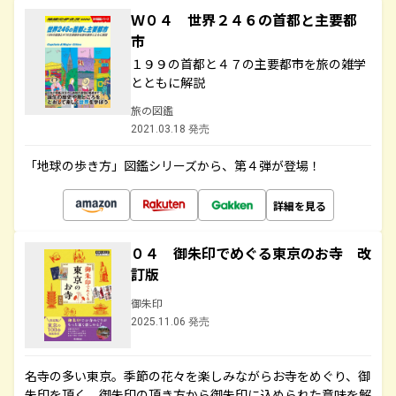
Ｗ０４ 世界２４６の首都と主要都
市
１９９の首都と４７の主要都市を旅の雑学
とともに解説
旅の図鑑
2021.03.18 発売
「地球の歩き方」図鑑シリーズから、第４弾が登場！
詳細を見る
０４ 御朱印でめぐる東京のお寺 改
訂版
御朱印
2025.11.06 発売
名寺の多い東京。季節の花々を楽しみながらお寺をめぐり、御
朱印を頂く。御朱印の頂き方から御朱印に込められた意味を解