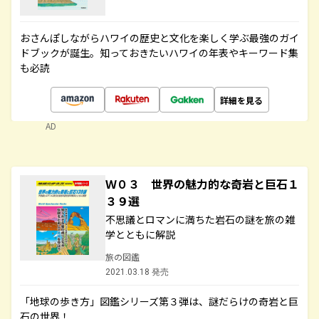
おさんぽしながらハワイの歴史と文化を楽しく学ぶ最強のガイ
ドブックが誕生。知っておきたいハワイの年表やキーワード集
も必読
詳細を見る
AD
Ｗ０３ 世界の魅力的な奇岩と巨石１
３９選
不思議とロマンに満ちた岩石の謎を旅の雑
学とともに解説
旅の図鑑
2021.03.18 発売
「地球の歩き方」図鑑シリーズ第３弾は、謎だらけの奇岩と巨
石の世界！