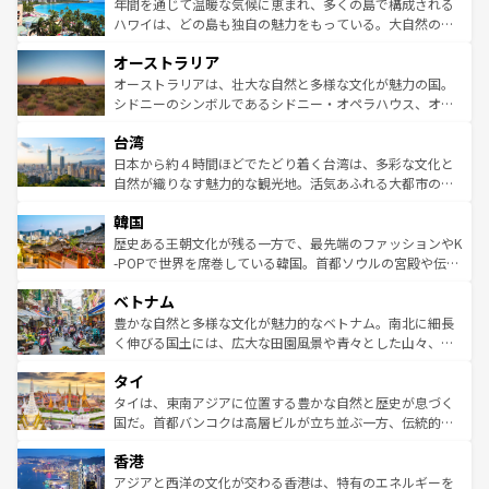
着のスイス情報は
コンテンツ一覧
を参照してほしい。
ンメントが詰まった刺激的なスポットだ。一方、アメリカ
年間を通じて温暖な気候に恵まれ、多くの島で構成される
西部には大自然が広がり、グランドキャニオンやイエロー
ハワイは、どの島も独自の魅力をもっている。大自然の神
ストーン国立公園といった絶景が堪能できる。さらに、南
秘を感じたいなら、火山が生み出した壮大な景観を誇るハ
オーストラリア
部のニューオーリンズでは、音楽と美食が融合した独特の
ワイ島は見逃せない。また、定番の観光地といえばオアフ
文化が魅力。旅行者はアメリカの各地域で異なる魅力を楽
島だが、静かな自然を求めるならマウイ島やカウアイ島が
オーストラリアは、壮大な自然と多様な文化が魅力の国。
しみながら、その多様性と豊かな歴史を感じることができ
おすすめ。エメラルドグリーンに輝く海をはじめ、豊かな
シドニーのシンボルであるシドニー・オペラハウス、オー
るだろう。車でのロードトリップや列車の旅も、アメリカ
文化や歴史が息づいている。「アロハスピリット」と呼ば
ストラリア東海岸北部に広がる大サンゴ礁地帯グレートバ
ならではの贅沢な旅のスタイルだ。 なお、新着のアメリカ
台湾
れるおもてなしの心で訪れる人々を迎えてくれるハワイの
リアリーフや大陸中央部にそびえるウルル（エアーズロッ
情報は
コンテンツ一覧
を参照してほしい。
人々、おいしいローカルフードやハワイアンミュージッ
ク）、タスマニアの美しい原生林やケアンズの熱帯雨林な
日本から約４時間ほどでたどり着く台湾は、多彩な文化と
ク、伝統的なフラダンスなど、すべてがハワイの魅力を彩
ど、見どころがたくさん。また、カフェやワイン、オージ
自然が織りなす魅力的な観光地。活気あふれる大都市の台
っている。訪れるたびに新しい発見と感動が待っているハ
ービーフなどの食文化も豊かで、美味しいものであふれて
北やノスタルジックな町並みが人気な九份（ジォウフェ
ワイを、存分に味わってほしい。 なお、新着のハワイ情報
韓国
いる。アクティビティも充実しており、サーフィンやダイ
ン）、静ひつな山岳地帯である台湾東部など、都市の喧騒
は
コンテンツ一覧
を参照してほしい。
ビング、ハイキングなど、アウトドア好きにはたまらな
と山間の静けさが共存しており、訪れる人に新しい発見と
歴史ある王朝文化が残る一方で、最先端のファッションやK
い。オーストラリアの多彩な魅力を存分に味わいつくそ
驚きをもたらしてくれる。また、奥深い台湾の食文化も魅
-POPで世界を席巻している韓国。首都ソウルの宮殿や伝統
う。 なお、新着のオーストラリア情報は
コンテンツ一覧
を
力で、夜市などの屋台グルメから高級料理、ヘルシーで美
家屋が並ぶエリアでは韓国の歴史と文化に浸ることがで
参照してほしい。
ベトナム
容にもいいと評判のスイーツなど、バラエティ豊かな料理
き、地方に足を延ばせば四季折々の自然美を楽しむことが
が味わえる。 なお、新着の台湾情報は
コンテンツ一覧
を参
できる。そして、キムチや焼肉、絶品のストリートフード
豊かな自然と多様な文化が魅力的なベトナム。南北に細長
照してほしい。
まで、さまざまな韓国料理が待っている。夜には、韓国な
く伸びる国土には、広大な田園風景や青々とした山々、世
らではのナイトライフも堪能できる。あたたかいホスピタ
界遺産に登録された壮大な自然景観が点在し、都市部では
タイ
リティに包まれながら、韓国の多彩な魅力を心ゆくまで味
急速な発展と共に伝統が息づく。ハノイの古い町並みやホ
わってみてほしい。 なお、新着の韓国情報は
コンテンツ一
ーチミン市のフランス統治時代の建物も、独特の雰囲気を
タイは、東南アジアに位置する豊かな自然と歴史が息づく
覧
を参照してほしい。
醸し出している。また、バラエティの豊かさとおいしさで
国だ。首都バンコクは高層ビルが立ち並ぶ一方、伝統的な
世界中の食通を魅了してやまないベトナム料理も魅力のひ
寺院や市場がいたるところに点在し、古きよき文化と現代
香港
とつ。フォーやバインミー、ベトナムコーヒーなどは、ぜ
の活気が交差している。北部ではチェンマイなどの山岳地
ひ現地で味わいたい。どの地域を訪れてもあたたかい人々
帯で自然と触れ合い、南部ではプーケットやクラビの美し
アジアと西洋の文化が交わる香港は、特有のエネルギーを