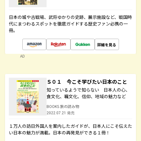
日本の城や古戦場、武将ゆかりの史跡、展示施設など、戦国時
代にまつわるスポットを徹底ガイドする歴史ファン必携の一
冊。
詳細を見る
AD
Ｓ０１ 今こそ学びたい日本のこと
知っているようで知らない 日本人の心、
食文化、職文化、信仰、地域の魅力など
BOOKS 旅の読み物
2022.07.21 発売
１万人の訪日外国人を案内したガイドが、日本人にこそ伝えた
い日本の魅力が満載。日本の再発見ができる１冊！