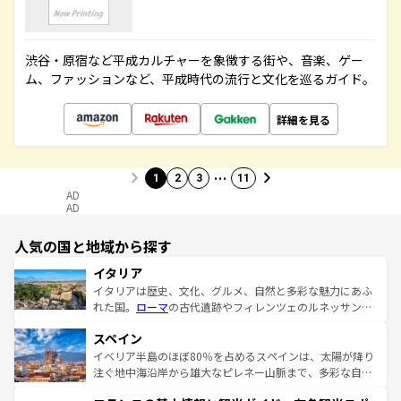
渋谷・原宿など平成カルチャーを象徴する街や、音楽、ゲー
ム、ファッションなど、平成時代の流行と文化を巡るガイド。
詳細を見る
…
1
2
3
11
AD
AD
人気の国と地域から探す
イタリア
イタリアは歴史、文化、グルメ、自然と多彩な魅力にあふ
れた国。
ローマ
の古代遺跡やフィレンツェのルネッサンス
美術、ヴェネツィアの運河など、歴史あるスポットはもち
スペイン
ろん、トスカーナの美しい田園風景やアマルフィ海岸の絶
景など、自然景観も見逃せない。観光の合間には、本場の
イベリア半島のほぼ80％を占めるスペインは、太陽が降り
ピザやパスタなど、絶品のイタリア料理を堪能することも
注ぐ地中海沿岸から雄大なピレネー山脈まで、多彩な自然
できる。朝目覚めてから夜眠るまで、すべての瞬間を楽し
と文化が詰まったヨーロッパ屈指の旅行先だ。多様な地域