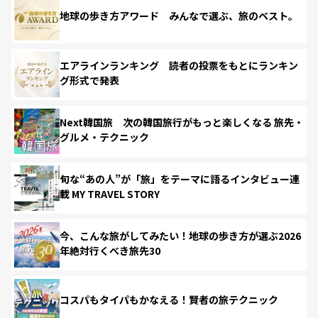
地球の歩き方アワード みんなで選ぶ、旅のベスト。
エアラインランキング 読者の投票をもとにランキン
グ形式で発表
Next韓国旅 次の韓国旅行がもっと楽しくなる 旅先・
グルメ・テクニック
旬な“あの人”が「旅」をテーマに語るインタビュー連
載 MY TRAVEL STORY
今、こんな旅がしてみたい！地球の歩き方が選ぶ2026
年絶対行くべき旅先30
コスパもタイパもかなえる！賢者の旅テクニック