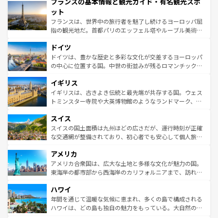
フランスの基本情報と観光ガイド・有名観光スポ
ませてくれるイタリアで、忘れられない旅をしてみよう！
文化が根付くこの国では、情熱的なフラメンコ、熱気あふ
なお、新着のイタリア情報は
コンテンツ一覧
を参照してほ
れる闘牛、そして美味しいタパスが生活の一部となってい
ット
しい。
る。首都マドリードの洗練された雰囲気や、バルセロナの
フランスは、世界中の旅行者を魅了し続けるヨーロッパ屈
アートに溢れた街角から、地方では古代ローマ遺跡や中世
指の観光地だ。首都パリのエッフェル塔やルーブル美術館
の城塞都市、穏やかなビーチリゾートまで多彩な表情を見
といった象徴的なスポットから、田舎町の古風な美しさま
せる。地方によって風土や気候が異なるスペインはその個
ドイツ
で、幅広い魅力が詰まっている。華麗な宮殿、歴史的な大
性で訪れる人を魅了する。 なお、新着のスペイン情報は
コ
聖堂、美しいビーチ、そして豊かな自然が、訪れる者を心
ドイツは、豊かな歴史と多彩な文化が交差するヨーロッパ
ンテンツ一覧
を参照してほしい。
から魅了する。また、フランスは美食の国としても知ら
の中心に位置する国。中世の街並みが残るロマンチック街
れ、フランス料理はユネスコ無形文化遺産にも登録されて
道から、未来を先取りするようなモダンな都市まで多様な
イギリス
いる。シャンパンの発祥地であるランス、プロヴァンスの
顔を持つこの国は、どこを歩いても飽きることがない。ベ
香り高いラベンダー畑など、多彩な楽しみ方が可能だ。さ
ルリンの文化的活気、バイエルン州のアルプスの絶景、そ
イギリスは、古きよき伝統と最先端が共存する国。ウェス
らに、パリ以外の地域にも魅力が溢れており、どの街角に
してライン川沿いのワイン畑といった風景は必見。ビール
トミンスター寺院や大英博物館のようなランドマーク、歴
も豊かな歴史と文化が息づいている。パリ以外の個性あふ
とソーセージを味わいながら地元の人と過ごす楽しい時間
史ある大学都市、美しい丘陵地帯や牧歌的な風景など、エ
れる地方に足を運ぶとそれぞれで全く異なる文化を体験で
スイス
は、お酒好きな人にはぜひ体験してほしい。 なお、新着の
リアごとに異なる魅力がある。また、優雅なアフタヌーン
きるだろう。 なお、新着のフランス情報は
コンテンツ一覧
ドイツ情報は
コンテンツ一覧
を参照してほしい。
ティー、ビール好きにはたまらない英国パブ、サッカー観
スイスの国土面積は九州ほどの広さだが、運行時刻が正確
を参照してほしい。
戦など、本場だからこそできる体験も豊富。イギリスを旅
な交通網が整備されており、初心者でも安心して個人旅行
して楽しみつくそう。 なお、新着のイギリス情報は
コンテ
を楽しめる。日本同様に時刻表どおりの旅が可能だ。中世
アメリカ
ンツ一覧
を参照してほしい。
の建物がそのまま残る町や、スイスならではのユニークな
博物館もあり、アルプス観光だけでなく町歩きも満喫する
アメリカ合衆国は、広大な土地と多様な文化が魅力の国。
ことができる。国民の所得が高いため物価も高いが、旅行
東海岸の都市部から西海岸のカリフォルニアまで、訪れる
者向けの交通パス提供のサービスもあり、うまく活用すれ
場所ごとに異なる風景と体験が待っている。ニューヨーク
ハワイ
ば市内交通費無料で観光を楽しむこともできる。 なお、新
のような巨大都市は、観光、ショッピング、エンターテイ
着のスイス情報は
コンテンツ一覧
を参照してほしい。
ンメントが詰まった刺激的なスポットだ。一方、アメリカ
年間を通じて温暖な気候に恵まれ、多くの島で構成される
西部には大自然が広がり、グランドキャニオンやイエロー
ハワイは、どの島も独自の魅力をもっている。大自然の神
ストーン国立公園といった絶景が堪能できる。さらに、南
秘を感じたいなら、火山が生み出した壮大な景観を誇るハ