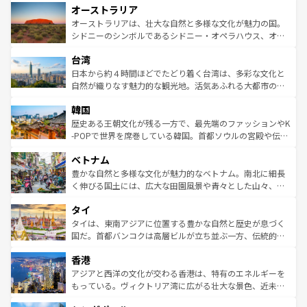
オーストラリア
部のニューオーリンズでは、音楽と美食が融合した独特の
ワイ島は見逃せない。また、定番の観光地といえばオアフ
文化が魅力。旅行者はアメリカの各地域で異なる魅力を楽
島だが、静かな自然を求めるならマウイ島やカウアイ島が
オーストラリアは、壮大な自然と多様な文化が魅力の国。
しみながら、その多様性と豊かな歴史を感じることができ
おすすめ。エメラルドグリーンに輝く海をはじめ、豊かな
シドニーのシンボルであるシドニー・オペラハウス、オー
るだろう。車でのロードトリップや列車の旅も、アメリカ
文化や歴史が息づいている。「アロハスピリット」と呼ば
ストラリア東海岸北部に広がる大サンゴ礁地帯グレートバ
ならではの贅沢な旅のスタイルだ。 なお、新着のアメリカ
台湾
れるおもてなしの心で訪れる人々を迎えてくれるハワイの
リアリーフや大陸中央部にそびえるウルル（エアーズロッ
情報は
コンテンツ一覧
を参照してほしい。
人々、おいしいローカルフードやハワイアンミュージッ
ク）、タスマニアの美しい原生林やケアンズの熱帯雨林な
日本から約４時間ほどでたどり着く台湾は、多彩な文化と
ク、伝統的なフラダンスなど、すべてがハワイの魅力を彩
ど、見どころがたくさん。また、カフェやワイン、オージ
自然が織りなす魅力的な観光地。活気あふれる大都市の台
っている。訪れるたびに新しい発見と感動が待っているハ
ービーフなどの食文化も豊かで、美味しいものであふれて
北やノスタルジックな町並みが人気な九份（ジォウフェ
ワイを、存分に味わってほしい。 なお、新着のハワイ情報
韓国
いる。アクティビティも充実しており、サーフィンやダイ
ン）、静ひつな山岳地帯である台湾東部など、都市の喧騒
は
コンテンツ一覧
を参照してほしい。
ビング、ハイキングなど、アウトドア好きにはたまらな
と山間の静けさが共存しており、訪れる人に新しい発見と
歴史ある王朝文化が残る一方で、最先端のファッションやK
い。オーストラリアの多彩な魅力を存分に味わいつくそ
驚きをもたらしてくれる。また、奥深い台湾の食文化も魅
-POPで世界を席巻している韓国。首都ソウルの宮殿や伝統
う。 なお、新着のオーストラリア情報は
コンテンツ一覧
を
力で、夜市などの屋台グルメから高級料理、ヘルシーで美
家屋が並ぶエリアでは韓国の歴史と文化に浸ることがで
参照してほしい。
ベトナム
容にもいいと評判のスイーツなど、バラエティ豊かな料理
き、地方に足を延ばせば四季折々の自然美を楽しむことが
が味わえる。 なお、新着の台湾情報は
コンテンツ一覧
を参
できる。そして、キムチや焼肉、絶品のストリートフード
豊かな自然と多様な文化が魅力的なベトナム。南北に細長
照してほしい。
まで、さまざまな韓国料理が待っている。夜には、韓国な
く伸びる国土には、広大な田園風景や青々とした山々、世
らではのナイトライフも堪能できる。あたたかいホスピタ
界遺産に登録された壮大な自然景観が点在し、都市部では
タイ
リティに包まれながら、韓国の多彩な魅力を心ゆくまで味
急速な発展と共に伝統が息づく。ハノイの古い町並みやホ
わってみてほしい。 なお、新着の韓国情報は
コンテンツ一
ーチミン市のフランス統治時代の建物も、独特の雰囲気を
タイは、東南アジアに位置する豊かな自然と歴史が息づく
覧
を参照してほしい。
醸し出している。また、バラエティの豊かさとおいしさで
国だ。首都バンコクは高層ビルが立ち並ぶ一方、伝統的な
世界中の食通を魅了してやまないベトナム料理も魅力のひ
寺院や市場がいたるところに点在し、古きよき文化と現代
香港
とつ。フォーやバインミー、ベトナムコーヒーなどは、ぜ
の活気が交差している。北部ではチェンマイなどの山岳地
ひ現地で味わいたい。どの地域を訪れてもあたたかい人々
帯で自然と触れ合い、南部ではプーケットやクラビの美し
アジアと西洋の文化が交わる香港は、特有のエネルギーを
が旅行者を迎えてくれるので、きっと忘れられない旅にな
いビーチでリゾート気分を楽しむことができる。タイ料理
もっている。ヴィクトリア湾に広がる壮大な景色、近未来
るはずだ。 なお、新着のベトナム情報は
コンテンツ一覧
を
は世界的に有名で、屋台から高級レストランまで味覚を刺
的なアートスポット、そして歴史と現代が融合した町並