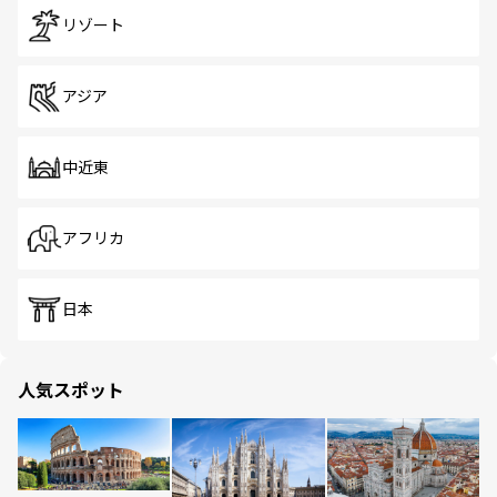
リゾート
アジア
中近東
アフリカ
日本
人気スポット