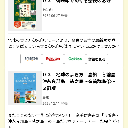
０３ 御朱印でめぐる奈良のお寺
御朱印
2024.06.27 発売
地球の歩き方御朱印シリーズより、奈良のお寺の最新版が登
場！すばらしい古寺と御朱印の数々に合いに出かけませんか？
詳細を見る
０３ 地球の歩き方 島旅 与論島
沖永良部島 徳之島～奄美群島②～
３訂版
島旅
2025.12.11 発売
見たことのない世界に心奪われる！ 奄美群島南部「与論島・
沖永良部島・徳之島」の三島だけをフィーチャーした完全ガイ
ド。