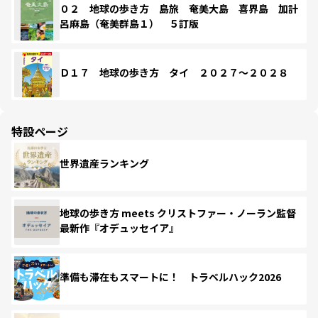
０２ 地球の歩き方 島旅 奄美大島 喜界島 加計
呂麻島（奄美群島１） ５訂版
Ｄ１７ 地球の歩き方 タイ ２０２７～２０２８
特設ページ
世界遺産ランキング
地球の歩き方 meets クリストファー・ノーラン監督
最新作『オデュッセイア』
準備も滞在もスマートに！ トラベルハック2026