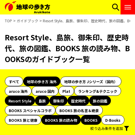
TOP
ガイドブック
Resort Style、島旅、御朱印、歴史時代、旅の図鑑、B
Resort Style、島旅、御朱印、歴史時
代、旅の図鑑、BOOKS 旅の読み物、B
OOKSのガイドブック一覧
すべて
地球の歩き方 海外
地球の歩き方 Jシリーズ（国内）
aruco 海外
aruco 国内
Plat
ランキング&テクニック
Resort Style
島旅
御朱印
歴史時代
旅の図鑑
BOOKS スペシャルコラボ
BOOKS 旅の名言＆絶景
BOOKS 旅と健康
BOOKS 旅の読み物
BOOKS
D-Books
絞り込み条件を追加