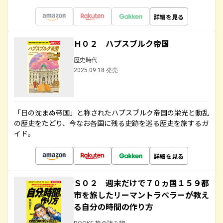
詳細を見る
Ｈ０２ ハプスブルク帝国
歴史時代
2025.09.18 発売
「日の沈まぬ帝国」と称されたハプスブルク帝国の栄光と動乱
の歴史をたどり、今なお各国に残る史跡を巡る歴史を旅するガ
イド。
詳細を見る
Ｓ０２ 週末だけで７０ヵ国１５９都
市を旅したリーマントラベラーが教え
る自分の時間の作り方
BOOKS 旅の読み物