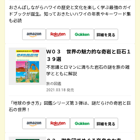
おさんぽしながらハワイの歴史と文化を楽しく学ぶ最強のガイ
ドブックが誕生。知っておきたいハワイの年表やキーワード集
も必読
詳細を見る
Ｗ０３ 世界の魅力的な奇岩と巨石１
３９選
不思議とロマンに満ちた岩石の謎を旅の雑
学とともに解説
旅の図鑑
2021.03.18 発売
「地球の歩き方」図鑑シリーズ第３弾は、謎だらけの奇岩と巨
石の世界！
詳細を見る