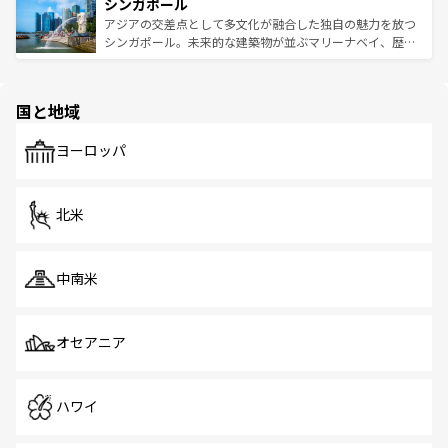
参照してほしい。
シンガポール
激する。気候は一年中温暖で、どの季節にも異なる楽しみ
み、どこを訪れても感動するはず。観光スポットが密集し
が待っている。親しみやすいタイの人々、仏教を中心とし
ており、効率よく見どころを回れるのも魅力。息をのむよ
アジアの交差点として多文化が融合した独自の魅力を放つ
た文化、そして多様な観光資源が、訪れる旅人を魅了し続
うな絶景から文化的な体験まで、香港を存分に楽しみ尽く
シンガポール。未来的な建築物が並ぶマリーナベイ、歴史
ける。 なお、新着のタイ情報は
コンテンツ一覧
を参照して
そう。 なお、新着の香港情報は
コンテンツ一覧
を参照して
と伝統を感じられるエスニックタウン、多数の緑豊かな公
ほしい。
ほしい。
園や自然保護区など、自然が調和した近代的な景観と文化
の多様性あふれるカラフルな町は、どこを歩いても新しい
国と地域
発見がある。さらに、治安のよさや充実した公共交通機関
も、旅行者にとっては魅力的なポイント。グルメも豊富
で、ホーカーズは地元の風情を楽しめる外せないスポット
ヨーロッパ
だ。訪れる人を飽きさせないシンガポールで、多様な魅力
を体感しよう。 なお、新着のシンガポール情報は
コンテン
ツ一覧
を参照してほしい。
北米
中南米
オセアニア
ハワイ