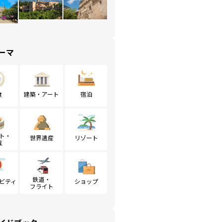
ーマ
食
建築・アート
宿泊
ト・
世界遺産
リゾート
戦
鉄道・
ビティ
ショップ
フライト