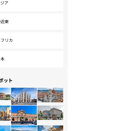
アジア
中近東
アフリカ
日本
ポット