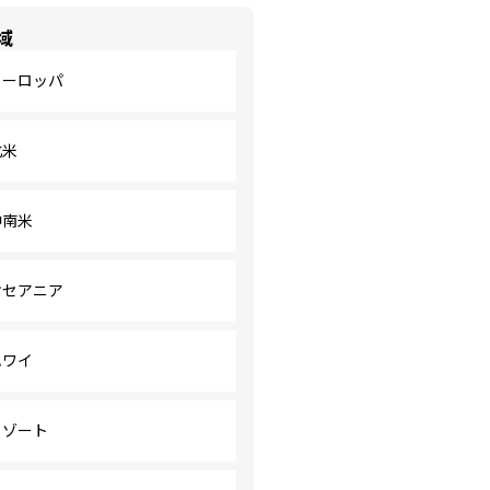
域
ヨーロッパ
北米
中南米
オセアニア
ハワイ
リゾート