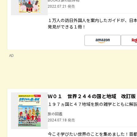
2022.07.21 発売
１万人の訪日外国人を案内したガイドが、日
発見ができる１冊！
AD
Ｗ０１ 世界２４４の国と地域 改訂版
１９７ヵ国と４７地域を旅の雑学とともに解
旅の図鑑
2024.07.18 発売
今こそ学びたい世界のことを集めました！首