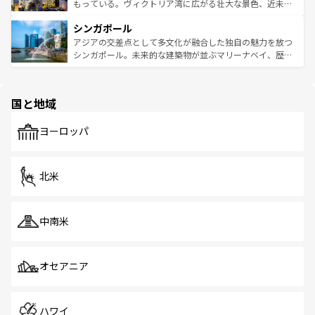
が旅行者を迎えてくれるので、きっと忘れられない旅にな
いビーチでリゾート気分を楽しむことができる。タイ料理
もっている。ヴィクトリア湾に広がる壮大な景色、近未来
るはずだ。 なお、新着のベトナム情報は
コンテンツ一覧
を
は世界的に有名で、屋台から高級レストランまで味覚を刺
的なアートスポット、そして歴史と現代が融合した町並
参照してほしい。
シンガポール
激する。気候は一年中温暖で、どの季節にも異なる楽しみ
み、どこを訪れても感動するはず。観光スポットが密集し
が待っている。親しみやすいタイの人々、仏教を中心とし
ており、効率よく見どころを回れるのも魅力。息をのむよ
アジアの交差点として多文化が融合した独自の魅力を放つ
た文化、そして多様な観光資源が、訪れる旅人を魅了し続
うな絶景から文化的な体験まで、香港を存分に楽しみ尽く
シンガポール。未来的な建築物が並ぶマリーナベイ、歴史
ける。 なお、新着のタイ情報は
コンテンツ一覧
を参照して
そう。 なお、新着の香港情報は
コンテンツ一覧
を参照して
と伝統を感じられるエスニックタウン、多数の緑豊かな公
ほしい。
ほしい。
園や自然保護区など、自然が調和した近代的な景観と文化
の多様性あふれるカラフルな町は、どこを歩いても新しい
国と地域
発見がある。さらに、治安のよさや充実した公共交通機関
も、旅行者にとっては魅力的なポイント。グルメも豊富
で、ホーカーズは地元の風情を楽しめる外せないスポット
ヨーロッパ
だ。訪れる人を飽きさせないシンガポールで、多様な魅力
を体感しよう。 なお、新着のシンガポール情報は
コンテン
ツ一覧
を参照してほしい。
北米
中南米
オセアニア
ハワイ