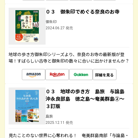
０３ 御朱印でめぐる奈良のお寺
御朱印
2024.06.27 発売
地球の歩き方御朱印シリーズより、奈良のお寺の最新版が登
場！すばらしい古寺と御朱印の数々に合いに出かけませんか？
詳細を見る
０３ 地球の歩き方 島旅 与論島
沖永良部島 徳之島～奄美群島②～
３訂版
島旅
2025.12.11 発売
見たことのない世界に心奪われる！ 奄美群島南部「与論島・