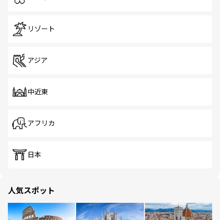
リゾート
アジア
中近東
アフリカ
日本
人気スポット