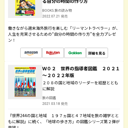
る自分の時間の作り方
BOOKS 旅の読み物
2022.07.21 発売
働きながら週末海外旅行を楽しむ「リーマントラベラー」が、
人生を充実させるための“自分の時間の作り方”を全力プレゼ
ン！
詳細を見る
Ｗ０２ 世界の指導者図鑑 ２０２１
～２０２２年版
２０８の国と地域のリーダーを経歴ととも
に解説
旅の図鑑
2021.03.18 発売
『世界244の国と地域 １９７ヵ国と４７地域を旅の雑学とと
もに解説』に続く、「地球の歩き方」の図鑑シリーズ第２弾が
登場！