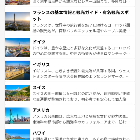
ピザやパスタなど、絶品のイタリア料理を堪能することも
注ぐ地中海沿岸から雄大なピレネー山脈まで、多彩な自然
できる。朝目覚めてから夜眠るまで、すべての瞬間を楽し
と文化が詰まったヨーロッパ屈指の旅行先だ。多様な地域
フランスの基本情報と観光ガイド・有名観光スポ
ませてくれるイタリアで、忘れられない旅をしてみよう！
文化が根付くこの国では、情熱的なフラメンコ、熱気あふ
なお、新着のイタリア情報は
コンテンツ一覧
を参照してほ
れる闘牛、そして美味しいタパスが生活の一部となってい
ット
しい。
る。首都マドリードの洗練された雰囲気や、バルセロナの
フランスは、世界中の旅行者を魅了し続けるヨーロッパ屈
アートに溢れた街角から、地方では古代ローマ遺跡や中世
指の観光地だ。首都パリのエッフェル塔やルーブル美術館
の城塞都市、穏やかなビーチリゾートまで多彩な表情を見
といった象徴的なスポットから、田舎町の古風な美しさま
せる。地方によって風土や気候が異なるスペインはその個
ドイツ
で、幅広い魅力が詰まっている。華麗な宮殿、歴史的な大
性で訪れる人を魅了する。 なお、新着のスペイン情報は
コ
聖堂、美しいビーチ、そして豊かな自然が、訪れる者を心
ドイツは、豊かな歴史と多彩な文化が交差するヨーロッパ
ンテンツ一覧
を参照してほしい。
から魅了する。また、フランスは美食の国としても知ら
の中心に位置する国。中世の街並みが残るロマンチック街
れ、フランス料理はユネスコ無形文化遺産にも登録されて
道から、未来を先取りするようなモダンな都市まで多様な
イギリス
いる。シャンパンの発祥地であるランス、プロヴァンスの
顔を持つこの国は、どこを歩いても飽きることがない。ベ
香り高いラベンダー畑など、多彩な楽しみ方が可能だ。さ
ルリンの文化的活気、バイエルン州のアルプスの絶景、そ
イギリスは、古きよき伝統と最先端が共存する国。ウェス
らに、パリ以外の地域にも魅力が溢れており、どの街角に
してライン川沿いのワイン畑といった風景は必見。ビール
トミンスター寺院や大英博物館のようなランドマーク、歴
も豊かな歴史と文化が息づいている。パリ以外の個性あふ
とソーセージを味わいながら地元の人と過ごす楽しい時間
史ある大学都市、美しい丘陵地帯や牧歌的な風景など、エ
れる地方に足を運ぶとそれぞれで全く異なる文化を体験で
スイス
は、お酒好きな人にはぜひ体験してほしい。 なお、新着の
リアごとに異なる魅力がある。また、優雅なアフタヌーン
きるだろう。 なお、新着のフランス情報は
コンテンツ一覧
ドイツ情報は
コンテンツ一覧
を参照してほしい。
ティー、ビール好きにはたまらない英国パブ、サッカー観
スイスの国土面積は九州ほどの広さだが、運行時刻が正確
を参照してほしい。
戦など、本場だからこそできる体験も豊富。イギリスを旅
な交通網が整備されており、初心者でも安心して個人旅行
して楽しみつくそう。 なお、新着のイギリス情報は
コンテ
を楽しめる。日本同様に時刻表どおりの旅が可能だ。中世
アメリカ
ンツ一覧
を参照してほしい。
の建物がそのまま残る町や、スイスならではのユニークな
博物館もあり、アルプス観光だけでなく町歩きも満喫する
アメリカ合衆国は、広大な土地と多様な文化が魅力の国。
ことができる。国民の所得が高いため物価も高いが、旅行
東海岸の都市部から西海岸のカリフォルニアまで、訪れる
者向けの交通パス提供のサービスもあり、うまく活用すれ
場所ごとに異なる風景と体験が待っている。ニューヨーク
ハワイ
ば市内交通費無料で観光を楽しむこともできる。 なお、新
のような巨大都市は、観光、ショッピング、エンターテイ
着のスイス情報は
コンテンツ一覧
を参照してほしい。
ンメントが詰まった刺激的なスポットだ。一方、アメリカ
年間を通じて温暖な気候に恵まれ、多くの島で構成される