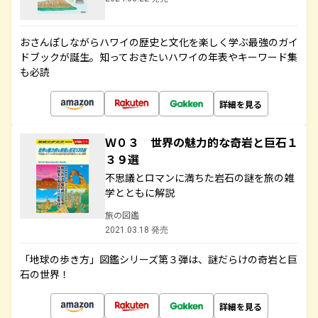
おさんぽしながらハワイの歴史と文化を楽しく学ぶ最強のガイ
ドブックが誕生。知っておきたいハワイの年表やキーワード集
も必読
詳細を見る
Ｗ０３ 世界の魅力的な奇岩と巨石１
３９選
不思議とロマンに満ちた岩石の謎を旅の雑
学とともに解説
旅の図鑑
2021.03.18 発売
「地球の歩き方」図鑑シリーズ第３弾は、謎だらけの奇岩と巨
石の世界！
詳細を見る