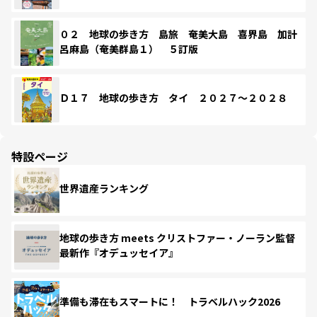
０２ 地球の歩き方 島旅 奄美大島 喜界島 加計
呂麻島（奄美群島１） ５訂版
Ｄ１７ 地球の歩き方 タイ ２０２７～２０２８
特設ページ
世界遺産ランキング
地球の歩き方 meets クリストファー・ノーラン監督
最新作『オデュッセイア』
準備も滞在もスマートに！ トラベルハック2026