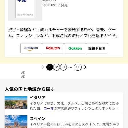
2026.09.17 発売
渋谷・原宿など平成カルチャーを象徴する街や、音楽、ゲー
ム、ファッションなど、平成時代の流行と文化を巡るガイド。
詳細を見る
…
1
2
3
11
AD
AD
人気の国と地域から探す
イタリア
イタリアは歴史、文化、グルメ、自然と多彩な魅力にあふ
れた国。
ローマ
の古代遺跡やフィレンツェのルネッサンス
美術、ヴェネツィアの運河など、歴史あるスポットはもち
スペイン
ろん、トスカーナの美しい田園風景やアマルフィ海岸の絶
景など、自然景観も見逃せない。観光の合間には、本場の
イベリア半島のほぼ80％を占めるスペインは、太陽が降り