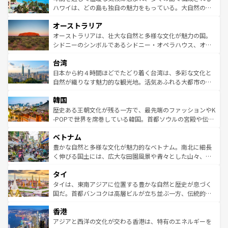
西部には大自然が広がり、グランドキャニオンやイエロー
ハワイは、どの島も独自の魅力をもっている。大自然の神
ストーン国立公園といった絶景が堪能できる。さらに、南
秘を感じたいなら、火山が生み出した壮大な景観を誇るハ
オーストラリア
部のニューオーリンズでは、音楽と美食が融合した独特の
ワイ島は見逃せない。また、定番の観光地といえばオアフ
文化が魅力。旅行者はアメリカの各地域で異なる魅力を楽
島だが、静かな自然を求めるならマウイ島やカウアイ島が
オーストラリアは、壮大な自然と多様な文化が魅力の国。
しみながら、その多様性と豊かな歴史を感じることができ
おすすめ。エメラルドグリーンに輝く海をはじめ、豊かな
シドニーのシンボルであるシドニー・オペラハウス、オー
るだろう。車でのロードトリップや列車の旅も、アメリカ
文化や歴史が息づいている。「アロハスピリット」と呼ば
ストラリア東海岸北部に広がる大サンゴ礁地帯グレートバ
ならではの贅沢な旅のスタイルだ。 なお、新着のアメリカ
台湾
れるおもてなしの心で訪れる人々を迎えてくれるハワイの
リアリーフや大陸中央部にそびえるウルル（エアーズロッ
情報は
コンテンツ一覧
を参照してほしい。
人々、おいしいローカルフードやハワイアンミュージッ
ク）、タスマニアの美しい原生林やケアンズの熱帯雨林な
日本から約４時間ほどでたどり着く台湾は、多彩な文化と
ク、伝統的なフラダンスなど、すべてがハワイの魅力を彩
ど、見どころがたくさん。また、カフェやワイン、オージ
自然が織りなす魅力的な観光地。活気あふれる大都市の台
っている。訪れるたびに新しい発見と感動が待っているハ
ービーフなどの食文化も豊かで、美味しいものであふれて
北やノスタルジックな町並みが人気な九份（ジォウフェ
ワイを、存分に味わってほしい。 なお、新着のハワイ情報
韓国
いる。アクティビティも充実しており、サーフィンやダイ
ン）、静ひつな山岳地帯である台湾東部など、都市の喧騒
は
コンテンツ一覧
を参照してほしい。
ビング、ハイキングなど、アウトドア好きにはたまらな
と山間の静けさが共存しており、訪れる人に新しい発見と
歴史ある王朝文化が残る一方で、最先端のファッションやK
い。オーストラリアの多彩な魅力を存分に味わいつくそ
驚きをもたらしてくれる。また、奥深い台湾の食文化も魅
-POPで世界を席巻している韓国。首都ソウルの宮殿や伝統
う。 なお、新着のオーストラリア情報は
コンテンツ一覧
を
力で、夜市などの屋台グルメから高級料理、ヘルシーで美
家屋が並ぶエリアでは韓国の歴史と文化に浸ることがで
参照してほしい。
ベトナム
容にもいいと評判のスイーツなど、バラエティ豊かな料理
き、地方に足を延ばせば四季折々の自然美を楽しむことが
が味わえる。 なお、新着の台湾情報は
コンテンツ一覧
を参
できる。そして、キムチや焼肉、絶品のストリートフード
豊かな自然と多様な文化が魅力的なベトナム。南北に細長
照してほしい。
まで、さまざまな韓国料理が待っている。夜には、韓国な
く伸びる国土には、広大な田園風景や青々とした山々、世
らではのナイトライフも堪能できる。あたたかいホスピタ
界遺産に登録された壮大な自然景観が点在し、都市部では
タイ
リティに包まれながら、韓国の多彩な魅力を心ゆくまで味
急速な発展と共に伝統が息づく。ハノイの古い町並みやホ
わってみてほしい。 なお、新着の韓国情報は
コンテンツ一
ーチミン市のフランス統治時代の建物も、独特の雰囲気を
タイは、東南アジアに位置する豊かな自然と歴史が息づく
覧
を参照してほしい。
醸し出している。また、バラエティの豊かさとおいしさで
国だ。首都バンコクは高層ビルが立ち並ぶ一方、伝統的な
世界中の食通を魅了してやまないベトナム料理も魅力のひ
寺院や市場がいたるところに点在し、古きよき文化と現代
香港
とつ。フォーやバインミー、ベトナムコーヒーなどは、ぜ
の活気が交差している。北部ではチェンマイなどの山岳地
ひ現地で味わいたい。どの地域を訪れてもあたたかい人々
帯で自然と触れ合い、南部ではプーケットやクラビの美し
アジアと西洋の文化が交わる香港は、特有のエネルギーを