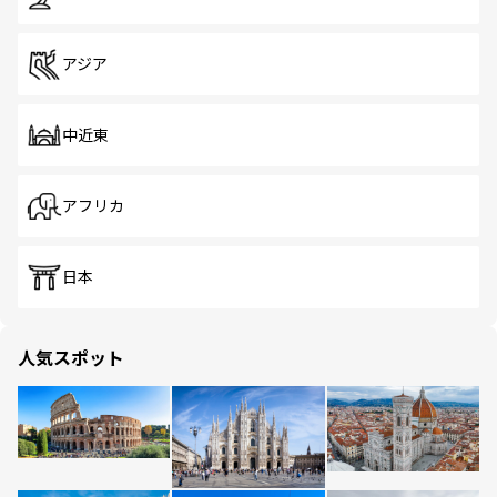
アジア
中近東
アフリカ
日本
人気スポット