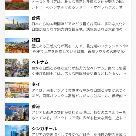
文化が魅力。旅行者はアメリカの各地域で異なる魅力を楽
島だが、静かな自然を求めるならマウイ島やカウアイ島が
オーストラリアは、壮大な自然と多様な文化が魅力の国。
しみながら、その多様性と豊かな歴史を感じることができ
おすすめ。エメラルドグリーンに輝く海をはじめ、豊かな
シドニーのシンボルであるシドニー・オペラハウス、オー
るだろう。車でのロードトリップや列車の旅も、アメリカ
文化や歴史が息づいている。「アロハスピリット」と呼ば
ストラリア東海岸北部に広がる大サンゴ礁地帯グレートバ
ならではの贅沢な旅のスタイルだ。 なお、新着のアメリカ
台湾
れるおもてなしの心で訪れる人々を迎えてくれるハワイの
リアリーフや大陸中央部にそびえるウルル（エアーズロッ
情報は
コンテンツ一覧
を参照してほしい。
人々、おいしいローカルフードやハワイアンミュージッ
ク）、タスマニアの美しい原生林やケアンズの熱帯雨林な
日本から約４時間ほどでたどり着く台湾は、多彩な文化と
ク、伝統的なフラダンスなど、すべてがハワイの魅力を彩
ど、見どころがたくさん。また、カフェやワイン、オージ
自然が織りなす魅力的な観光地。活気あふれる大都市の台
っている。訪れるたびに新しい発見と感動が待っているハ
ービーフなどの食文化も豊かで、美味しいものであふれて
北やノスタルジックな町並みが人気な九份（ジォウフェ
ワイを、存分に味わってほしい。 なお、新着のハワイ情報
韓国
いる。アクティビティも充実しており、サーフィンやダイ
ン）、静ひつな山岳地帯である台湾東部など、都市の喧騒
は
コンテンツ一覧
を参照してほしい。
ビング、ハイキングなど、アウトドア好きにはたまらな
と山間の静けさが共存しており、訪れる人に新しい発見と
歴史ある王朝文化が残る一方で、最先端のファッションやK
い。オーストラリアの多彩な魅力を存分に味わいつくそ
驚きをもたらしてくれる。また、奥深い台湾の食文化も魅
-POPで世界を席巻している韓国。首都ソウルの宮殿や伝統
う。 なお、新着のオーストラリア情報は
コンテンツ一覧
を
力で、夜市などの屋台グルメから高級料理、ヘルシーで美
家屋が並ぶエリアでは韓国の歴史と文化に浸ることがで
参照してほしい。
ベトナム
容にもいいと評判のスイーツなど、バラエティ豊かな料理
き、地方に足を延ばせば四季折々の自然美を楽しむことが
が味わえる。 なお、新着の台湾情報は
コンテンツ一覧
を参
できる。そして、キムチや焼肉、絶品のストリートフード
豊かな自然と多様な文化が魅力的なベトナム。南北に細長
照してほしい。
まで、さまざまな韓国料理が待っている。夜には、韓国な
く伸びる国土には、広大な田園風景や青々とした山々、世
らではのナイトライフも堪能できる。あたたかいホスピタ
界遺産に登録された壮大な自然景観が点在し、都市部では
タイ
リティに包まれながら、韓国の多彩な魅力を心ゆくまで味
急速な発展と共に伝統が息づく。ハノイの古い町並みやホ
わってみてほしい。 なお、新着の韓国情報は
コンテンツ一
ーチミン市のフランス統治時代の建物も、独特の雰囲気を
タイは、東南アジアに位置する豊かな自然と歴史が息づく
覧
を参照してほしい。
醸し出している。また、バラエティの豊かさとおいしさで
国だ。首都バンコクは高層ビルが立ち並ぶ一方、伝統的な
世界中の食通を魅了してやまないベトナム料理も魅力のひ
寺院や市場がいたるところに点在し、古きよき文化と現代
香港
とつ。フォーやバインミー、ベトナムコーヒーなどは、ぜ
の活気が交差している。北部ではチェンマイなどの山岳地
ひ現地で味わいたい。どの地域を訪れてもあたたかい人々
帯で自然と触れ合い、南部ではプーケットやクラビの美し
アジアと西洋の文化が交わる香港は、特有のエネルギーを
が旅行者を迎えてくれるので、きっと忘れられない旅にな
いビーチでリゾート気分を楽しむことができる。タイ料理
もっている。ヴィクトリア湾に広がる壮大な景色、近未来
るはずだ。 なお、新着のベトナム情報は
コンテンツ一覧
を
は世界的に有名で、屋台から高級レストランまで味覚を刺
的なアートスポット、そして歴史と現代が融合した町並
参照してほしい。
シンガポール
激する。気候は一年中温暖で、どの季節にも異なる楽しみ
み、どこを訪れても感動するはず。観光スポットが密集し
が待っている。親しみやすいタイの人々、仏教を中心とし
ており、効率よく見どころを回れるのも魅力。息をのむよ
アジアの交差点として多文化が融合した独自の魅力を放つ