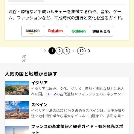
渋谷・原宿など平成カルチャーを象徴する街や、音楽、ゲー
ム、ファッションなど、平成時代の流行と文化を巡るガイド。
詳細を見る
…
1
2
3
10
AD
AD
人気の国と地域から探す
イタリア
イタリアは歴史、文化、グルメ、自然と多彩な魅力にあふ
れた国。
ローマ
の古代遺跡やフィレンツェのルネッサンス
美術、ヴェネツィアの運河など、歴史あるスポットはもち
スペイン
ろん、トスカーナの美しい田園風景やアマルフィ海岸の絶
景など、自然景観も見逃せない。観光の合間には、本場の
イベリア半島のほぼ80％を占めるスペインは、太陽が降り
ピザやパスタなど、絶品のイタリア料理を堪能することも
注ぐ地中海沿岸から雄大なピレネー山脈まで、多彩な自然
できる。朝目覚めてから夜眠るまで、すべての瞬間を楽し
と文化が詰まったヨーロッパ屈指の旅行先だ。多様な地域
フランスの基本情報と観光ガイド・有名観光スポ
ませてくれるイタリアで、忘れられない旅をしてみよう！
文化が根付くこの国では、情熱的なフラメンコ、熱気あふ
なお、新着のイタリア情報は
コンテンツ一覧
を参照してほ
れる闘牛、そして美味しいタパスが生活の一部となってい
ット