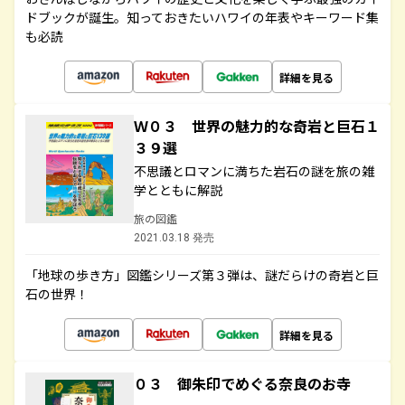
ドブックが誕生。知っておきたいハワイの年表やキーワード集
も必読
詳細を見る
Ｗ０３ 世界の魅力的な奇岩と巨石１
３９選
不思議とロマンに満ちた岩石の謎を旅の雑
学とともに解説
旅の図鑑
2021.03.18 発売
「地球の歩き方」図鑑シリーズ第３弾は、謎だらけの奇岩と巨
石の世界！
詳細を見る
０３ 御朱印でめぐる奈良のお寺