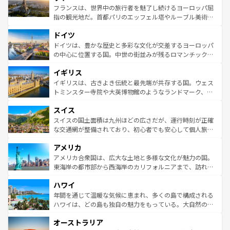
しい。
る。首都マドリードの洗練された雰囲気や、バルセロナの
フランスは、世界中の旅行者を魅了し続けるヨーロッパ屈
アートに溢れた街角から、地方では古代ローマ遺跡や中世
指の観光地だ。首都パリのエッフェル塔やルーブル美術館
の城塞都市、穏やかなビーチリゾートまで多彩な表情を見
といった象徴的なスポットから、田舎町の古風な美しさま
せる。地方によって風土や気候が異なるスペインはその個
ドイツ
で、幅広い魅力が詰まっている。華麗な宮殿、歴史的な大
性で訪れる人を魅了する。 なお、新着のスペイン情報は
コ
聖堂、美しいビーチ、そして豊かな自然が、訪れる者を心
ドイツは、豊かな歴史と多彩な文化が交差するヨーロッパ
ンテンツ一覧
を参照してほしい。
から魅了する。また、フランスは美食の国としても知ら
の中心に位置する国。中世の街並みが残るロマンチック街
れ、フランス料理はユネスコ無形文化遺産にも登録されて
道から、未来を先取りするようなモダンな都市まで多様な
イギリス
いる。シャンパンの発祥地であるランス、プロヴァンスの
顔を持つこの国は、どこを歩いても飽きることがない。ベ
香り高いラベンダー畑など、多彩な楽しみ方が可能だ。さ
ルリンの文化的活気、バイエルン州のアルプスの絶景、そ
イギリスは、古きよき伝統と最先端が共存する国。ウェス
らに、パリ以外の地域にも魅力が溢れており、どの街角に
してライン川沿いのワイン畑といった風景は必見。ビール
トミンスター寺院や大英博物館のようなランドマーク、歴
も豊かな歴史と文化が息づいている。パリ以外の個性あふ
とソーセージを味わいながら地元の人と過ごす楽しい時間
史ある大学都市、美しい丘陵地帯や牧歌的な風景など、エ
れる地方に足を運ぶとそれぞれで全く異なる文化を体験で
スイス
は、お酒好きな人にはぜひ体験してほしい。 なお、新着の
リアごとに異なる魅力がある。また、優雅なアフタヌーン
きるだろう。 なお、新着のフランス情報は
コンテンツ一覧
ドイツ情報は
コンテンツ一覧
を参照してほしい。
ティー、ビール好きにはたまらない英国パブ、サッカー観
スイスの国土面積は九州ほどの広さだが、運行時刻が正確
を参照してほしい。
戦など、本場だからこそできる体験も豊富。イギリスを旅
な交通網が整備されており、初心者でも安心して個人旅行
して楽しみつくそう。 なお、新着のイギリス情報は
コンテ
を楽しめる。日本同様に時刻表どおりの旅が可能だ。中世
アメリカ
ンツ一覧
を参照してほしい。
の建物がそのまま残る町や、スイスならではのユニークな
博物館もあり、アルプス観光だけでなく町歩きも満喫する
アメリカ合衆国は、広大な土地と多様な文化が魅力の国。
ことができる。国民の所得が高いため物価も高いが、旅行
東海岸の都市部から西海岸のカリフォルニアまで、訪れる
者向けの交通パス提供のサービスもあり、うまく活用すれ
場所ごとに異なる風景と体験が待っている。ニューヨーク
ハワイ
ば市内交通費無料で観光を楽しむこともできる。 なお、新
のような巨大都市は、観光、ショッピング、エンターテイ
着のスイス情報は
コンテンツ一覧
を参照してほしい。
ンメントが詰まった刺激的なスポットだ。一方、アメリカ
年間を通じて温暖な気候に恵まれ、多くの島で構成される
西部には大自然が広がり、グランドキャニオンやイエロー
ハワイは、どの島も独自の魅力をもっている。大自然の神
ストーン国立公園といった絶景が堪能できる。さらに、南
秘を感じたいなら、火山が生み出した壮大な景観を誇るハ
オーストラリア
部のニューオーリンズでは、音楽と美食が融合した独特の
ワイ島は見逃せない。また、定番の観光地といえばオアフ