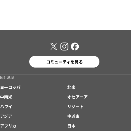
コミュニティを見る
国と地域
ヨーロッパ
北米
中南米
オセアニア
ハワイ
リゾート
アジア
中近東
アフリカ
日本