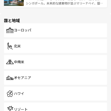
た文化、そして多様な観光資源が、訪れる旅人を魅了し続
うな絶景から文化的な体験まで、香港を存分に楽しみ尽く
シンガポール。未来的な建築物が並ぶマリーナベイ、歴史
ける。 なお、新着のタイ情報は
コンテンツ一覧
を参照して
そう。 なお、新着の香港情報は
コンテンツ一覧
を参照して
と伝統を感じられるエスニックタウン、多数の緑豊かな公
ほしい。
ほしい。
園や自然保護区など、自然が調和した近代的な景観と文化
の多様性あふれるカラフルな町は、どこを歩いても新しい
国と地域
発見がある。さらに、治安のよさや充実した公共交通機関
も、旅行者にとっては魅力的なポイント。グルメも豊富
で、ホーカーズは地元の風情を楽しめる外せないスポット
ヨーロッパ
だ。訪れる人を飽きさせないシンガポールで、多様な魅力
を体感しよう。 なお、新着のシンガポール情報は
コンテン
ツ一覧
を参照してほしい。
北米
中南米
オセアニア
ハワイ
リゾート