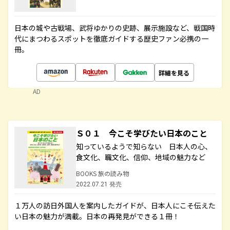
日本の城や古戦場、武将ゆかりの史跡、展示施設など、戦国時
代にまつわるスポットを徹底ガイドする歴史ファン必携の一
冊。
詳細を見る
AD
Ｓ０１ 今こそ学びたい日本のこと
知っているようで知らない 日本人の心、
食文化、職文化、信仰、地域の魅力など
BOOKS 旅の読み物
2022.07.21 発売
１万人の訪日外国人を案内したガイドが、日本人にこそ伝えた
い日本の魅力が満載。日本の再発見ができる１冊！