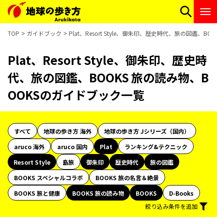
TOP
ガイドブック
Plat、Resort Style、御朱印、歴史時代、旅の図鑑、
Plat、Resort Style、御朱印、歴史時
代、旅の図鑑、BOOKS 旅の読み物、B
OOKSのガイドブック一覧
すべて
地球の歩き方 海外
地球の歩き方 Jシリーズ（国内）
aruco 海外
aruco 国内
Plat
ランキング&テクニック
Resort Style
島旅
御朱印
歴史時代
旅の図鑑
BOOKS スペシャルコラボ
BOOKS 旅の名言＆絶景
BOOKS 旅と健康
BOOKS 旅の読み物
BOOKS
D-Books
絞り込み条件を追加