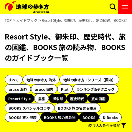
TOP
ガイドブック
Resort Style、御朱印、歴史時代、旅の図鑑、BOOK
Resort Style、御朱印、歴史時代、旅
の図鑑、BOOKS 旅の読み物、BOOKS
のガイドブック一覧
すべて
地球の歩き方 海外
地球の歩き方 Jシリーズ（国内）
aruco 海外
aruco 国内
Plat
ランキング&テクニック
Resort Style
島旅
御朱印
歴史時代
旅の図鑑
BOOKS スペシャルコラボ
BOOKS 旅の名言＆絶景
BOOKS 旅と健康
BOOKS 旅の読み物
BOOKS
D-Books
絞り込み条件を追加