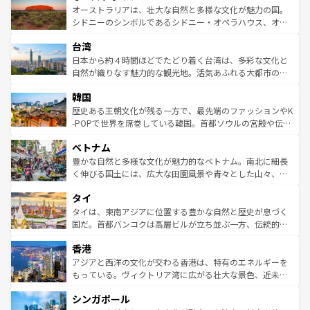
文化が魅力。旅行者はアメリカの各地域で異なる魅力を楽
島だが、静かな自然を求めるならマウイ島やカウアイ島が
オーストラリアは、壮大な自然と多様な文化が魅力の国。
しみながら、その多様性と豊かな歴史を感じることができ
おすすめ。エメラルドグリーンに輝く海をはじめ、豊かな
シドニーのシンボルであるシドニー・オペラハウス、オー
るだろう。車でのロードトリップや列車の旅も、アメリカ
文化や歴史が息づいている。「アロハスピリット」と呼ば
ストラリア東海岸北部に広がる大サンゴ礁地帯グレートバ
ならではの贅沢な旅のスタイルだ。 なお、新着のアメリカ
台湾
れるおもてなしの心で訪れる人々を迎えてくれるハワイの
リアリーフや大陸中央部にそびえるウルル（エアーズロッ
情報は
コンテンツ一覧
を参照してほしい。
人々、おいしいローカルフードやハワイアンミュージッ
ク）、タスマニアの美しい原生林やケアンズの熱帯雨林な
日本から約４時間ほどでたどり着く台湾は、多彩な文化と
ク、伝統的なフラダンスなど、すべてがハワイの魅力を彩
ど、見どころがたくさん。また、カフェやワイン、オージ
自然が織りなす魅力的な観光地。活気あふれる大都市の台
っている。訪れるたびに新しい発見と感動が待っているハ
ービーフなどの食文化も豊かで、美味しいものであふれて
北やノスタルジックな町並みが人気な九份（ジォウフェ
ワイを、存分に味わってほしい。 なお、新着のハワイ情報
韓国
いる。アクティビティも充実しており、サーフィンやダイ
ン）、静ひつな山岳地帯である台湾東部など、都市の喧騒
は
コンテンツ一覧
を参照してほしい。
ビング、ハイキングなど、アウトドア好きにはたまらな
と山間の静けさが共存しており、訪れる人に新しい発見と
歴史ある王朝文化が残る一方で、最先端のファッションやK
い。オーストラリアの多彩な魅力を存分に味わいつくそ
驚きをもたらしてくれる。また、奥深い台湾の食文化も魅
-POPで世界を席巻している韓国。首都ソウルの宮殿や伝統
う。 なお、新着のオーストラリア情報は
コンテンツ一覧
を
力で、夜市などの屋台グルメから高級料理、ヘルシーで美
家屋が並ぶエリアでは韓国の歴史と文化に浸ることがで
参照してほしい。
ベトナム
容にもいいと評判のスイーツなど、バラエティ豊かな料理
き、地方に足を延ばせば四季折々の自然美を楽しむことが
が味わえる。 なお、新着の台湾情報は
コンテンツ一覧
を参
できる。そして、キムチや焼肉、絶品のストリートフード
豊かな自然と多様な文化が魅力的なベトナム。南北に細長
照してほしい。
まで、さまざまな韓国料理が待っている。夜には、韓国な
く伸びる国土には、広大な田園風景や青々とした山々、世
らではのナイトライフも堪能できる。あたたかいホスピタ
界遺産に登録された壮大な自然景観が点在し、都市部では
タイ
リティに包まれながら、韓国の多彩な魅力を心ゆくまで味
急速な発展と共に伝統が息づく。ハノイの古い町並みやホ
わってみてほしい。 なお、新着の韓国情報は
コンテンツ一
ーチミン市のフランス統治時代の建物も、独特の雰囲気を
タイは、東南アジアに位置する豊かな自然と歴史が息づく
覧
を参照してほしい。
醸し出している。また、バラエティの豊かさとおいしさで
国だ。首都バンコクは高層ビルが立ち並ぶ一方、伝統的な
世界中の食通を魅了してやまないベトナム料理も魅力のひ
寺院や市場がいたるところに点在し、古きよき文化と現代
香港
とつ。フォーやバインミー、ベトナムコーヒーなどは、ぜ
の活気が交差している。北部ではチェンマイなどの山岳地
ひ現地で味わいたい。どの地域を訪れてもあたたかい人々
帯で自然と触れ合い、南部ではプーケットやクラビの美し
アジアと西洋の文化が交わる香港は、特有のエネルギーを
が旅行者を迎えてくれるので、きっと忘れられない旅にな
いビーチでリゾート気分を楽しむことができる。タイ料理
もっている。ヴィクトリア湾に広がる壮大な景色、近未来
るはずだ。 なお、新着のベトナム情報は
コンテンツ一覧
を
は世界的に有名で、屋台から高級レストランまで味覚を刺
的なアートスポット、そして歴史と現代が融合した町並
参照してほしい。
シンガポール
激する。気候は一年中温暖で、どの季節にも異なる楽しみ
み、どこを訪れても感動するはず。観光スポットが密集し