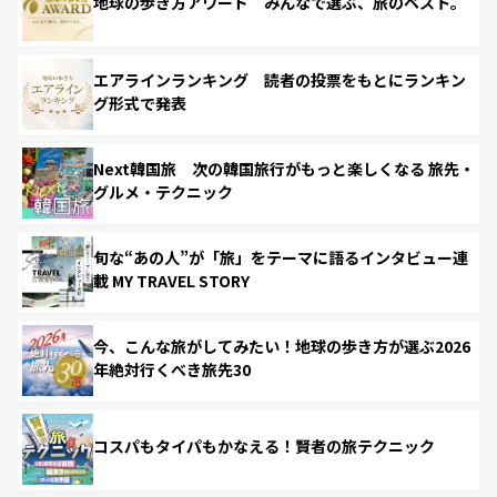
地球の歩き方アワード みんなで選ぶ、旅のベスト。
エアラインランキング 読者の投票をもとにランキン
グ形式で発表
Next韓国旅 次の韓国旅行がもっと楽しくなる 旅先・
グルメ・テクニック
旬な“あの人”が「旅」をテーマに語るインタビュー連
載 MY TRAVEL STORY
今、こんな旅がしてみたい！地球の歩き方が選ぶ2026
年絶対行くべき旅先30
コスパもタイパもかなえる！賢者の旅テクニック