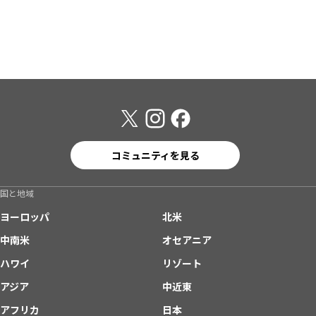
コミュニティを見る
国と地域
ヨーロッパ
北米
中南米
オセアニア
ハワイ
リゾート
アジア
中近東
アフリカ
日本