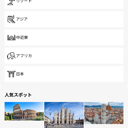
リゾート
アジア
中近東
アフリカ
日本
人気スポット