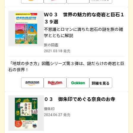
Ｗ０３ 世界の魅力的な奇岩と巨石１
３９選
不思議とロマンに満ちた岩石の謎を旅の雑
学とともに解説
旅の図鑑
2021.03.18 発売
「地球の歩き方」図鑑シリーズ第３弾は、謎だらけの奇岩と巨
石の世界！
詳細を見る
０３ 御朱印でめぐる奈良のお寺
御朱印
2024.06.27 発売