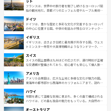
なお、新着のイタリア情報は
コンテンツ一覧
を参照してほ
れる闘牛、そして美味しいタパスが生活の一部となってい
ット
しい。
る。首都マドリードの洗練された雰囲気や、バルセロナの
フランスは、世界中の旅行者を魅了し続けるヨーロッパ屈
アートに溢れた街角から、地方では古代ローマ遺跡や中世
指の観光地だ。首都パリのエッフェル塔やルーブル美術館
の城塞都市、穏やかなビーチリゾートまで多彩な表情を見
といった象徴的なスポットから、田舎町の古風な美しさま
せる。地方によって風土や気候が異なるスペインはその個
ドイツ
で、幅広い魅力が詰まっている。華麗な宮殿、歴史的な大
性で訪れる人を魅了する。 なお、新着のスペイン情報は
コ
聖堂、美しいビーチ、そして豊かな自然が、訪れる者を心
ドイツは、豊かな歴史と多彩な文化が交差するヨーロッパ
ンテンツ一覧
を参照してほしい。
から魅了する。また、フランスは美食の国としても知ら
の中心に位置する国。中世の街並みが残るロマンチック街
れ、フランス料理はユネスコ無形文化遺産にも登録されて
道から、未来を先取りするようなモダンな都市まで多様な
イギリス
いる。シャンパンの発祥地であるランス、プロヴァンスの
顔を持つこの国は、どこを歩いても飽きることがない。ベ
香り高いラベンダー畑など、多彩な楽しみ方が可能だ。さ
ルリンの文化的活気、バイエルン州のアルプスの絶景、そ
イギリスは、古きよき伝統と最先端が共存する国。ウェス
らに、パリ以外の地域にも魅力が溢れており、どの街角に
してライン川沿いのワイン畑といった風景は必見。ビール
トミンスター寺院や大英博物館のようなランドマーク、歴
も豊かな歴史と文化が息づいている。パリ以外の個性あふ
とソーセージを味わいながら地元の人と過ごす楽しい時間
史ある大学都市、美しい丘陵地帯や牧歌的な風景など、エ
れる地方に足を運ぶとそれぞれで全く異なる文化を体験で
スイス
は、お酒好きな人にはぜひ体験してほしい。 なお、新着の
リアごとに異なる魅力がある。また、優雅なアフタヌーン
きるだろう。 なお、新着のフランス情報は
コンテンツ一覧
ドイツ情報は
コンテンツ一覧
を参照してほしい。
ティー、ビール好きにはたまらない英国パブ、サッカー観
スイスの国土面積は九州ほどの広さだが、運行時刻が正確
を参照してほしい。
戦など、本場だからこそできる体験も豊富。イギリスを旅
な交通網が整備されており、初心者でも安心して個人旅行
して楽しみつくそう。 なお、新着のイギリス情報は
コンテ
を楽しめる。日本同様に時刻表どおりの旅が可能だ。中世
アメリカ
ンツ一覧
を参照してほしい。
の建物がそのまま残る町や、スイスならではのユニークな
博物館もあり、アルプス観光だけでなく町歩きも満喫する
アメリカ合衆国は、広大な土地と多様な文化が魅力の国。
ことができる。国民の所得が高いため物価も高いが、旅行
東海岸の都市部から西海岸のカリフォルニアまで、訪れる
者向けの交通パス提供のサービスもあり、うまく活用すれ
場所ごとに異なる風景と体験が待っている。ニューヨーク
ハワイ
ば市内交通費無料で観光を楽しむこともできる。 なお、新
のような巨大都市は、観光、ショッピング、エンターテイ
着のスイス情報は
コンテンツ一覧
を参照してほしい。
ンメントが詰まった刺激的なスポットだ。一方、アメリカ
年間を通じて温暖な気候に恵まれ、多くの島で構成される
西部には大自然が広がり、グランドキャニオンやイエロー
ハワイは、どの島も独自の魅力をもっている。大自然の神
ストーン国立公園といった絶景が堪能できる。さらに、南
秘を感じたいなら、火山が生み出した壮大な景観を誇るハ
オーストラリア
部のニューオーリンズでは、音楽と美食が融合した独特の
ワイ島は見逃せない。また、定番の観光地といえばオアフ