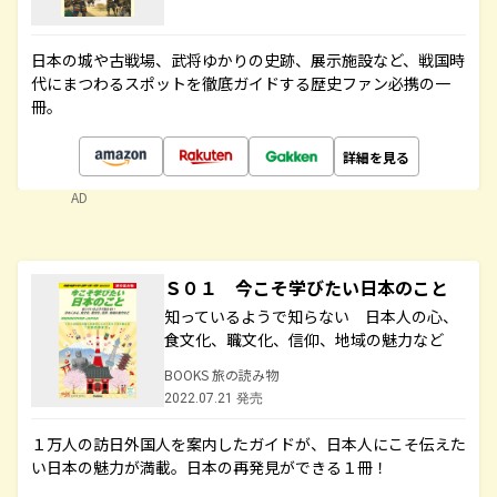
日本の城や古戦場、武将ゆかりの史跡、展示施設など、戦国時
代にまつわるスポットを徹底ガイドする歴史ファン必携の一
冊。
詳細を見る
AD
Ｓ０１ 今こそ学びたい日本のこと
知っているようで知らない 日本人の心、
食文化、職文化、信仰、地域の魅力など
BOOKS 旅の読み物
2022.07.21 発売
１万人の訪日外国人を案内したガイドが、日本人にこそ伝えた
い日本の魅力が満載。日本の再発見ができる１冊！