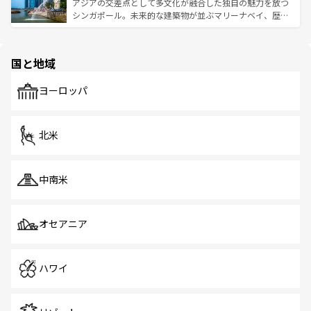
が待っている。親しみやすいタイの人々、仏教を中心とし
ており、効率よく見どころを回れるのも魅力。息をのむよ
アジアの交差点として多文化が融合した独自の魅力を放つ
た文化、そして多様な観光資源が、訪れる旅人を魅了し続
うな絶景から文化的な体験まで、香港を存分に楽しみ尽く
シンガポール。未来的な建築物が並ぶマリーナベイ、歴史
ける。 なお、新着のタイ情報は
コンテンツ一覧
を参照して
そう。 なお、新着の香港情報は
コンテンツ一覧
を参照して
と伝統を感じられるエスニックタウン、多数の緑豊かな公
ほしい。
ほしい。
園や自然保護区など、自然が調和した近代的な景観と文化
の多様性あふれるカラフルな町は、どこを歩いても新しい
国と地域
発見がある。さらに、治安のよさや充実した公共交通機関
も、旅行者にとっては魅力的なポイント。グルメも豊富
で、ホーカーズは地元の風情を楽しめる外せないスポット
ヨーロッパ
だ。訪れる人を飽きさせないシンガポールで、多様な魅力
を体感しよう。 なお、新着のシンガポール情報は
コンテン
ツ一覧
を参照してほしい。
北米
中南米
オセアニア
ハワイ