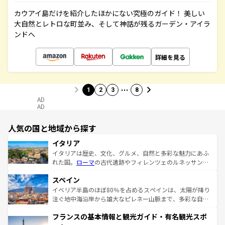
カウアイ島だけを紹介したほかにない究極のガイド！ 美しい
大自然とレトロな町並み、そして神話が残るガーデン・アイラ
ンドへ
詳細を見る
…
1
2
3
8
AD
AD
人気の国と地域から探す
イタリア
イタリアは歴史、文化、グルメ、自然と多彩な魅力にあふ
れた国。
ローマ
の古代遺跡やフィレンツェのルネッサンス
美術、ヴェネツィアの運河など、歴史あるスポットはもち
スペイン
ろん、トスカーナの美しい田園風景やアマルフィ海岸の絶
景など、自然景観も見逃せない。観光の合間には、本場の
イベリア半島のほぼ80％を占めるスペインは、太陽が降り
ピザやパスタなど、絶品のイタリア料理を堪能することも
注ぐ地中海沿岸から雄大なピレネー山脈まで、多彩な自然
できる。朝目覚めてから夜眠るまで、すべての瞬間を楽し
と文化が詰まったヨーロッパ屈指の旅行先だ。多様な地域
フランスの基本情報と観光ガイド・有名観光スポ
ませてくれるイタリアで、忘れられない旅をしてみよう！
文化が根付くこの国では、情熱的なフラメンコ、熱気あふ