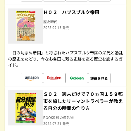
Ｈ０２ ハプスブルク帝国
歴史時代
2025.09.18 発売
「日の沈まぬ帝国」と称されたハプスブルク帝国の栄光と動乱
の歴史をたどり、今なお各国に残る史跡を巡る歴史を旅するガ
イド。
詳細を見る
Ｓ０２ 週末だけで７０ヵ国１５９都
市を旅したリーマントラベラーが教え
る自分の時間の作り方
BOOKS 旅の読み物
2022.07.21 発売