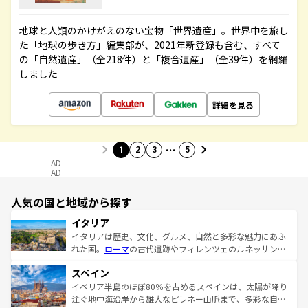
地球と人類のかけがえのない宝物「世界遺産」。世界中を旅し
た「地球の歩き方」編集部が、2021年新登録も含む、すべて
の「自然遺産」（全218件）と「複合遺産」（全39件）を網羅
しました
詳細を見る
…
1
2
3
5
AD
AD
人気の国と地域から探す
イタリア
イタリアは歴史、文化、グルメ、自然と多彩な魅力にあふ
れた国。
ローマ
の古代遺跡やフィレンツェのルネッサンス
美術、ヴェネツィアの運河など、歴史あるスポットはもち
スペイン
ろん、トスカーナの美しい田園風景やアマルフィ海岸の絶
景など、自然景観も見逃せない。観光の合間には、本場の
イベリア半島のほぼ80％を占めるスペインは、太陽が降り
ピザやパスタなど、絶品のイタリア料理を堪能することも
注ぐ地中海沿岸から雄大なピレネー山脈まで、多彩な自然