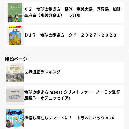
０２ 地球の歩き方 島旅 奄美大島 喜界島 加計
呂麻島（奄美群島１） ５訂版
Ｄ１７ 地球の歩き方 タイ ２０２７～２０２８
特設ページ
世界遺産ランキング
地球の歩き方 meets クリストファー・ノーラン監督
最新作『オデュッセイア』
準備も滞在もスマートに！ トラベルハック2026