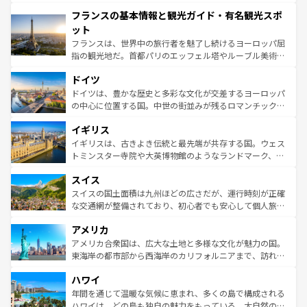
できる。朝目覚めてから夜眠るまで、すべての瞬間を楽し
と文化が詰まったヨーロッパ屈指の旅行先だ。多様な地域
フランスの基本情報と観光ガイド・有名観光スポ
ませてくれるイタリアで、忘れられない旅をしてみよう！
文化が根付くこの国では、情熱的なフラメンコ、熱気あふ
なお、新着のイタリア情報は
コンテンツ一覧
を参照してほ
れる闘牛、そして美味しいタパスが生活の一部となってい
ット
しい。
る。首都マドリードの洗練された雰囲気や、バルセロナの
フランスは、世界中の旅行者を魅了し続けるヨーロッパ屈
アートに溢れた街角から、地方では古代ローマ遺跡や中世
指の観光地だ。首都パリのエッフェル塔やルーブル美術館
の城塞都市、穏やかなビーチリゾートまで多彩な表情を見
といった象徴的なスポットから、田舎町の古風な美しさま
せる。地方によって風土や気候が異なるスペインはその個
ドイツ
で、幅広い魅力が詰まっている。華麗な宮殿、歴史的な大
性で訪れる人を魅了する。 なお、新着のスペイン情報は
コ
聖堂、美しいビーチ、そして豊かな自然が、訪れる者を心
ドイツは、豊かな歴史と多彩な文化が交差するヨーロッパ
ンテンツ一覧
を参照してほしい。
から魅了する。また、フランスは美食の国としても知ら
の中心に位置する国。中世の街並みが残るロマンチック街
れ、フランス料理はユネスコ無形文化遺産にも登録されて
道から、未来を先取りするようなモダンな都市まで多様な
イギリス
いる。シャンパンの発祥地であるランス、プロヴァンスの
顔を持つこの国は、どこを歩いても飽きることがない。ベ
香り高いラベンダー畑など、多彩な楽しみ方が可能だ。さ
ルリンの文化的活気、バイエルン州のアルプスの絶景、そ
イギリスは、古きよき伝統と最先端が共存する国。ウェス
らに、パリ以外の地域にも魅力が溢れており、どの街角に
してライン川沿いのワイン畑といった風景は必見。ビール
トミンスター寺院や大英博物館のようなランドマーク、歴
も豊かな歴史と文化が息づいている。パリ以外の個性あふ
とソーセージを味わいながら地元の人と過ごす楽しい時間
史ある大学都市、美しい丘陵地帯や牧歌的な風景など、エ
れる地方に足を運ぶとそれぞれで全く異なる文化を体験で
スイス
は、お酒好きな人にはぜひ体験してほしい。 なお、新着の
リアごとに異なる魅力がある。また、優雅なアフタヌーン
きるだろう。 なお、新着のフランス情報は
コンテンツ一覧
ドイツ情報は
コンテンツ一覧
を参照してほしい。
ティー、ビール好きにはたまらない英国パブ、サッカー観
スイスの国土面積は九州ほどの広さだが、運行時刻が正確
を参照してほしい。
戦など、本場だからこそできる体験も豊富。イギリスを旅
な交通網が整備されており、初心者でも安心して個人旅行
して楽しみつくそう。 なお、新着のイギリス情報は
コンテ
を楽しめる。日本同様に時刻表どおりの旅が可能だ。中世
アメリカ
ンツ一覧
を参照してほしい。
の建物がそのまま残る町や、スイスならではのユニークな
博物館もあり、アルプス観光だけでなく町歩きも満喫する
アメリカ合衆国は、広大な土地と多様な文化が魅力の国。
ことができる。国民の所得が高いため物価も高いが、旅行
東海岸の都市部から西海岸のカリフォルニアまで、訪れる
者向けの交通パス提供のサービスもあり、うまく活用すれ
場所ごとに異なる風景と体験が待っている。ニューヨーク
ハワイ
ば市内交通費無料で観光を楽しむこともできる。 なお、新
のような巨大都市は、観光、ショッピング、エンターテイ
着のスイス情報は
コンテンツ一覧
を参照してほしい。
ンメントが詰まった刺激的なスポットだ。一方、アメリカ
年間を通じて温暖な気候に恵まれ、多くの島で構成される
西部には大自然が広がり、グランドキャニオンやイエロー
ハワイは、どの島も独自の魅力をもっている。大自然の神