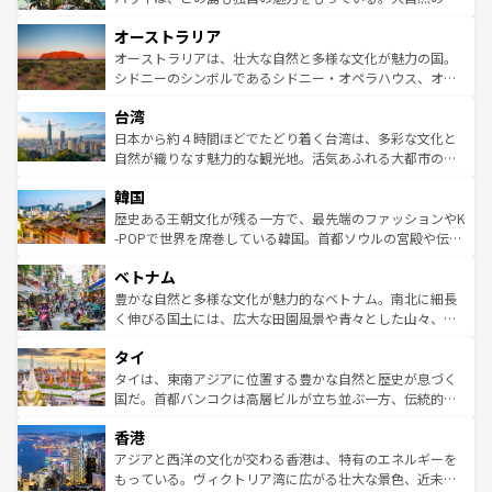
ストーン国立公園といった絶景が堪能できる。さらに、南
秘を感じたいなら、火山が生み出した壮大な景観を誇るハ
オーストラリア
部のニューオーリンズでは、音楽と美食が融合した独特の
ワイ島は見逃せない。また、定番の観光地といえばオアフ
文化が魅力。旅行者はアメリカの各地域で異なる魅力を楽
島だが、静かな自然を求めるならマウイ島やカウアイ島が
オーストラリアは、壮大な自然と多様な文化が魅力の国。
しみながら、その多様性と豊かな歴史を感じることができ
おすすめ。エメラルドグリーンに輝く海をはじめ、豊かな
シドニーのシンボルであるシドニー・オペラハウス、オー
るだろう。車でのロードトリップや列車の旅も、アメリカ
文化や歴史が息づいている。「アロハスピリット」と呼ば
ストラリア東海岸北部に広がる大サンゴ礁地帯グレートバ
ならではの贅沢な旅のスタイルだ。 なお、新着のアメリカ
台湾
れるおもてなしの心で訪れる人々を迎えてくれるハワイの
リアリーフや大陸中央部にそびえるウルル（エアーズロッ
情報は
コンテンツ一覧
を参照してほしい。
人々、おいしいローカルフードやハワイアンミュージッ
ク）、タスマニアの美しい原生林やケアンズの熱帯雨林な
日本から約４時間ほどでたどり着く台湾は、多彩な文化と
ク、伝統的なフラダンスなど、すべてがハワイの魅力を彩
ど、見どころがたくさん。また、カフェやワイン、オージ
自然が織りなす魅力的な観光地。活気あふれる大都市の台
っている。訪れるたびに新しい発見と感動が待っているハ
ービーフなどの食文化も豊かで、美味しいものであふれて
北やノスタルジックな町並みが人気な九份（ジォウフェ
ワイを、存分に味わってほしい。 なお、新着のハワイ情報
韓国
いる。アクティビティも充実しており、サーフィンやダイ
ン）、静ひつな山岳地帯である台湾東部など、都市の喧騒
は
コンテンツ一覧
を参照してほしい。
ビング、ハイキングなど、アウトドア好きにはたまらな
と山間の静けさが共存しており、訪れる人に新しい発見と
歴史ある王朝文化が残る一方で、最先端のファッションやK
い。オーストラリアの多彩な魅力を存分に味わいつくそ
驚きをもたらしてくれる。また、奥深い台湾の食文化も魅
-POPで世界を席巻している韓国。首都ソウルの宮殿や伝統
う。 なお、新着のオーストラリア情報は
コンテンツ一覧
を
力で、夜市などの屋台グルメから高級料理、ヘルシーで美
家屋が並ぶエリアでは韓国の歴史と文化に浸ることがで
参照してほしい。
ベトナム
容にもいいと評判のスイーツなど、バラエティ豊かな料理
き、地方に足を延ばせば四季折々の自然美を楽しむことが
が味わえる。 なお、新着の台湾情報は
コンテンツ一覧
を参
できる。そして、キムチや焼肉、絶品のストリートフード
豊かな自然と多様な文化が魅力的なベトナム。南北に細長
照してほしい。
まで、さまざまな韓国料理が待っている。夜には、韓国な
く伸びる国土には、広大な田園風景や青々とした山々、世
らではのナイトライフも堪能できる。あたたかいホスピタ
界遺産に登録された壮大な自然景観が点在し、都市部では
タイ
リティに包まれながら、韓国の多彩な魅力を心ゆくまで味
急速な発展と共に伝統が息づく。ハノイの古い町並みやホ
わってみてほしい。 なお、新着の韓国情報は
コンテンツ一
ーチミン市のフランス統治時代の建物も、独特の雰囲気を
タイは、東南アジアに位置する豊かな自然と歴史が息づく
覧
を参照してほしい。
醸し出している。また、バラエティの豊かさとおいしさで
国だ。首都バンコクは高層ビルが立ち並ぶ一方、伝統的な
世界中の食通を魅了してやまないベトナム料理も魅力のひ
寺院や市場がいたるところに点在し、古きよき文化と現代
香港
とつ。フォーやバインミー、ベトナムコーヒーなどは、ぜ
の活気が交差している。北部ではチェンマイなどの山岳地
ひ現地で味わいたい。どの地域を訪れてもあたたかい人々
帯で自然と触れ合い、南部ではプーケットやクラビの美し
アジアと西洋の文化が交わる香港は、特有のエネルギーを
が旅行者を迎えてくれるので、きっと忘れられない旅にな
いビーチでリゾート気分を楽しむことができる。タイ料理
もっている。ヴィクトリア湾に広がる壮大な景色、近未来