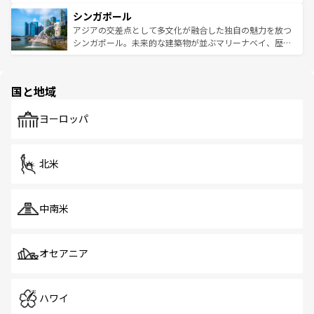
るはずだ。 なお、新着のベトナム情報は
コンテンツ一覧
を
は世界的に有名で、屋台から高級レストランまで味覚を刺
的なアートスポット、そして歴史と現代が融合した町並
参照してほしい。
シンガポール
激する。気候は一年中温暖で、どの季節にも異なる楽しみ
み、どこを訪れても感動するはず。観光スポットが密集し
が待っている。親しみやすいタイの人々、仏教を中心とし
ており、効率よく見どころを回れるのも魅力。息をのむよ
アジアの交差点として多文化が融合した独自の魅力を放つ
た文化、そして多様な観光資源が、訪れる旅人を魅了し続
うな絶景から文化的な体験まで、香港を存分に楽しみ尽く
シンガポール。未来的な建築物が並ぶマリーナベイ、歴史
ける。 なお、新着のタイ情報は
コンテンツ一覧
を参照して
そう。 なお、新着の香港情報は
コンテンツ一覧
を参照して
と伝統を感じられるエスニックタウン、多数の緑豊かな公
ほしい。
ほしい。
園や自然保護区など、自然が調和した近代的な景観と文化
の多様性あふれるカラフルな町は、どこを歩いても新しい
国と地域
発見がある。さらに、治安のよさや充実した公共交通機関
も、旅行者にとっては魅力的なポイント。グルメも豊富
で、ホーカーズは地元の風情を楽しめる外せないスポット
ヨーロッパ
だ。訪れる人を飽きさせないシンガポールで、多様な魅力
を体感しよう。 なお、新着のシンガポール情報は
コンテン
ツ一覧
を参照してほしい。
北米
中南米
オセアニア
ハワイ