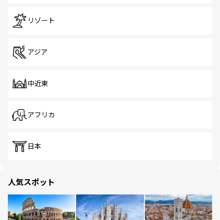
リゾート
アジア
中近東
アフリカ
日本
人気スポット