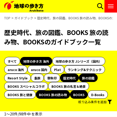
TOP
ガイドブック
歴史時代、旅の図鑑、BOOKS 旅の読み物、BOOKSの
歴史時代、旅の図鑑、BOOKS 旅の読
み物、BOOKSのガイドブック一覧
すべて
地球の歩き方 海外
地球の歩き方 Jシリーズ（国内）
aruco 海外
aruco 国内
Plat
ランキング&テクニック
Resort Style
島旅
御朱印
歴史時代
旅の図鑑
BOOKS スペシャルコラボ
BOOKS 旅の名言＆絶景
BOOKS 旅と健康
BOOKS 旅の読み物
BOOKS
D-Books
絞り込み条件を追加
1〜20件/98件中 を表示