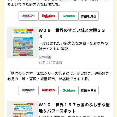
ち上げてきた魅力的な巨像たち。
詳細を見る
Ｗ０９ 世界のすごい城と宮殿３３
３
一度は訪れたい魅力的な建築・史跡を旅の
雑学とともに解説
旅の図鑑
2021.08.12 発売
「地球の歩き方」図鑑シリーズ第９弾は、歴史好き、建築好き
必見の「城・宮殿・城塞都市」が堪能できる１冊。
詳細を見る
Ｗ１０ 世界１９７ヵ国のふしぎな聖
地＆パワースポット