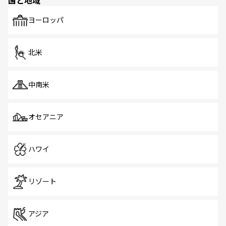
国と地域
発見がある。さらに、治安のよさや充実した公共交通機関
も、旅行者にとっては魅力的なポイント。グルメも豊富
で、ホーカーズは地元の風情を楽しめる外せないスポット
ヨーロッパ
だ。訪れる人を飽きさせないシンガポールで、多様な魅力
を体感しよう。 なお、新着のシンガポール情報は
コンテン
ツ一覧
を参照してほしい。
北米
中南米
オセアニア
ハワイ
リゾート
アジア