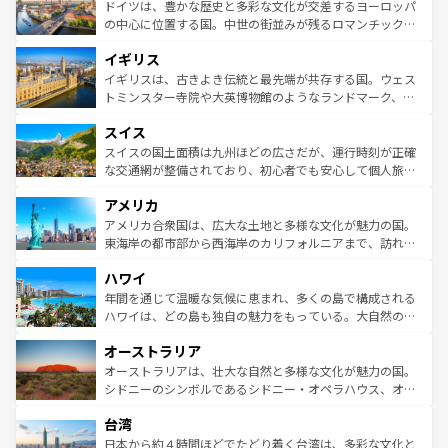
性で訪れる人を魅了する。 なお、新着のスペイン情報は
コ
聖堂、美しいビーチ、そして豊かな自然が、訪れる者を心
ドイツは、豊かな歴史と多彩な文化が交差するヨーロッパ
ンテンツ一覧
を参照してほしい。
から魅了する。また、フランスは美食の国としても知ら
の中心に位置する国。中世の街並みが残るロマンチック街
れ、フランス料理はユネスコ無形文化遺産にも登録されて
道から、未来を先取りするようなモダンな都市まで多様な
イギリス
いる。シャンパンの発祥地であるランス、プロヴァンスの
顔を持つこの国は、どこを歩いても飽きることがない。ベ
香り高いラベンダー畑など、多彩な楽しみ方が可能だ。さ
ルリンの文化的活気、バイエルン州のアルプスの絶景、そ
イギリスは、古きよき伝統と最先端が共存する国。ウェス
らに、パリ以外の地域にも魅力が溢れており、どの街角に
してライン川沿いのワイン畑といった風景は必見。ビール
トミンスター寺院や大英博物館のようなランドマーク、歴
も豊かな歴史と文化が息づいている。パリ以外の個性あふ
とソーセージを味わいながら地元の人と過ごす楽しい時間
史ある大学都市、美しい丘陵地帯や牧歌的な風景など、エ
れる地方に足を運ぶとそれぞれで全く異なる文化を体験で
スイス
は、お酒好きな人にはぜひ体験してほしい。 なお、新着の
リアごとに異なる魅力がある。また、優雅なアフタヌーン
きるだろう。 なお、新着のフランス情報は
コンテンツ一覧
ドイツ情報は
コンテンツ一覧
を参照してほしい。
ティー、ビール好きにはたまらない英国パブ、サッカー観
スイスの国土面積は九州ほどの広さだが、運行時刻が正確
を参照してほしい。
戦など、本場だからこそできる体験も豊富。イギリスを旅
な交通網が整備されており、初心者でも安心して個人旅行
して楽しみつくそう。 なお、新着のイギリス情報は
コンテ
を楽しめる。日本同様に時刻表どおりの旅が可能だ。中世
アメリカ
ンツ一覧
を参照してほしい。
の建物がそのまま残る町や、スイスならではのユニークな
博物館もあり、アルプス観光だけでなく町歩きも満喫する
アメリカ合衆国は、広大な土地と多様な文化が魅力の国。
ことができる。国民の所得が高いため物価も高いが、旅行
東海岸の都市部から西海岸のカリフォルニアまで、訪れる
者向けの交通パス提供のサービスもあり、うまく活用すれ
場所ごとに異なる風景と体験が待っている。ニューヨーク
ハワイ
ば市内交通費無料で観光を楽しむこともできる。 なお、新
のような巨大都市は、観光、ショッピング、エンターテイ
着のスイス情報は
コンテンツ一覧
を参照してほしい。
ンメントが詰まった刺激的なスポットだ。一方、アメリカ
年間を通じて温暖な気候に恵まれ、多くの島で構成される
西部には大自然が広がり、グランドキャニオンやイエロー
ハワイは、どの島も独自の魅力をもっている。大自然の神
ストーン国立公園といった絶景が堪能できる。さらに、南
秘を感じたいなら、火山が生み出した壮大な景観を誇るハ
オーストラリア
部のニューオーリンズでは、音楽と美食が融合した独特の
ワイ島は見逃せない。また、定番の観光地といえばオアフ
文化が魅力。旅行者はアメリカの各地域で異なる魅力を楽
島だが、静かな自然を求めるならマウイ島やカウアイ島が
オーストラリアは、壮大な自然と多様な文化が魅力の国。
しみながら、その多様性と豊かな歴史を感じることができ
おすすめ。エメラルドグリーンに輝く海をはじめ、豊かな
シドニーのシンボルであるシドニー・オペラハウス、オー
るだろう。車でのロードトリップや列車の旅も、アメリカ
文化や歴史が息づいている。「アロハスピリット」と呼ば
ストラリア東海岸北部に広がる大サンゴ礁地帯グレートバ
ならではの贅沢な旅のスタイルだ。 なお、新着のアメリカ
台湾
れるおもてなしの心で訪れる人々を迎えてくれるハワイの
リアリーフや大陸中央部にそびえるウルル（エアーズロッ
情報は
コンテンツ一覧
を参照してほしい。
人々、おいしいローカルフードやハワイアンミュージッ
ク）、タスマニアの美しい原生林やケアンズの熱帯雨林な
日本から約４時間ほどでたどり着く台湾は、多彩な文化と