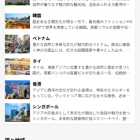
ク、伝統的なフラダンスなど、すべてがハワイの魅力を彩
ど、見どころがたくさん。また、カフェやワイン、オージ
自然が織りなす魅力的な観光地。活気あふれる大都市の台
っている。訪れるたびに新しい発見と感動が待っているハ
ービーフなどの食文化も豊かで、美味しいものであふれて
北やノスタルジックな町並みが人気な九份（ジォウフェ
ワイを、存分に味わってほしい。 なお、新着のハワイ情報
韓国
いる。アクティビティも充実しており、サーフィンやダイ
ン）、静ひつな山岳地帯である台湾東部など、都市の喧騒
は
コンテンツ一覧
を参照してほしい。
ビング、ハイキングなど、アウトドア好きにはたまらな
と山間の静けさが共存しており、訪れる人に新しい発見と
歴史ある王朝文化が残る一方で、最先端のファッションやK
い。オーストラリアの多彩な魅力を存分に味わいつくそ
驚きをもたらしてくれる。また、奥深い台湾の食文化も魅
-POPで世界を席巻している韓国。首都ソウルの宮殿や伝統
う。 なお、新着のオーストラリア情報は
コンテンツ一覧
を
力で、夜市などの屋台グルメから高級料理、ヘルシーで美
家屋が並ぶエリアでは韓国の歴史と文化に浸ることがで
参照してほしい。
ベトナム
容にもいいと評判のスイーツなど、バラエティ豊かな料理
き、地方に足を延ばせば四季折々の自然美を楽しむことが
が味わえる。 なお、新着の台湾情報は
コンテンツ一覧
を参
できる。そして、キムチや焼肉、絶品のストリートフード
豊かな自然と多様な文化が魅力的なベトナム。南北に細長
照してほしい。
まで、さまざまな韓国料理が待っている。夜には、韓国な
く伸びる国土には、広大な田園風景や青々とした山々、世
らではのナイトライフも堪能できる。あたたかいホスピタ
界遺産に登録された壮大な自然景観が点在し、都市部では
タイ
リティに包まれながら、韓国の多彩な魅力を心ゆくまで味
急速な発展と共に伝統が息づく。ハノイの古い町並みやホ
わってみてほしい。 なお、新着の韓国情報は
コンテンツ一
ーチミン市のフランス統治時代の建物も、独特の雰囲気を
タイは、東南アジアに位置する豊かな自然と歴史が息づく
覧
を参照してほしい。
醸し出している。また、バラエティの豊かさとおいしさで
国だ。首都バンコクは高層ビルが立ち並ぶ一方、伝統的な
世界中の食通を魅了してやまないベトナム料理も魅力のひ
寺院や市場がいたるところに点在し、古きよき文化と現代
香港
とつ。フォーやバインミー、ベトナムコーヒーなどは、ぜ
の活気が交差している。北部ではチェンマイなどの山岳地
ひ現地で味わいたい。どの地域を訪れてもあたたかい人々
帯で自然と触れ合い、南部ではプーケットやクラビの美し
アジアと西洋の文化が交わる香港は、特有のエネルギーを
が旅行者を迎えてくれるので、きっと忘れられない旅にな
いビーチでリゾート気分を楽しむことができる。タイ料理
もっている。ヴィクトリア湾に広がる壮大な景色、近未来
るはずだ。 なお、新着のベトナム情報は
コンテンツ一覧
を
は世界的に有名で、屋台から高級レストランまで味覚を刺
的なアートスポット、そして歴史と現代が融合した町並
参照してほしい。
シンガポール
激する。気候は一年中温暖で、どの季節にも異なる楽しみ
み、どこを訪れても感動するはず。観光スポットが密集し
が待っている。親しみやすいタイの人々、仏教を中心とし
ており、効率よく見どころを回れるのも魅力。息をのむよ
アジアの交差点として多文化が融合した独自の魅力を放つ
た文化、そして多様な観光資源が、訪れる旅人を魅了し続
うな絶景から文化的な体験まで、香港を存分に楽しみ尽く
シンガポール。未来的な建築物が並ぶマリーナベイ、歴史
ける。 なお、新着のタイ情報は
コンテンツ一覧
を参照して
そう。 なお、新着の香港情報は
コンテンツ一覧
を参照して
と伝統を感じられるエスニックタウン、多数の緑豊かな公
ほしい。
ほしい。
園や自然保護区など、自然が調和した近代的な景観と文化
の多様性あふれるカラフルな町は、どこを歩いても新しい