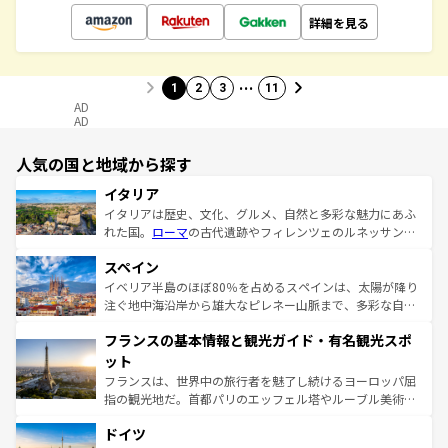
詳細を見る
…
1
2
3
11
AD
AD
人気の国と地域から探す
イタリア
イタリアは歴史、文化、グルメ、自然と多彩な魅力にあふ
れた国。
ローマ
の古代遺跡やフィレンツェのルネッサンス
美術、ヴェネツィアの運河など、歴史あるスポットはもち
スペイン
ろん、トスカーナの美しい田園風景やアマルフィ海岸の絶
景など、自然景観も見逃せない。観光の合間には、本場の
イベリア半島のほぼ80％を占めるスペインは、太陽が降り
ピザやパスタなど、絶品のイタリア料理を堪能することも
注ぐ地中海沿岸から雄大なピレネー山脈まで、多彩な自然
できる。朝目覚めてから夜眠るまで、すべての瞬間を楽し
と文化が詰まったヨーロッパ屈指の旅行先だ。多様な地域
フランスの基本情報と観光ガイド・有名観光スポ
ませてくれるイタリアで、忘れられない旅をしてみよう！
文化が根付くこの国では、情熱的なフラメンコ、熱気あふ
なお、新着のイタリア情報は
コンテンツ一覧
を参照してほ
れる闘牛、そして美味しいタパスが生活の一部となってい
ット
しい。
る。首都マドリードの洗練された雰囲気や、バルセロナの
フランスは、世界中の旅行者を魅了し続けるヨーロッパ屈
アートに溢れた街角から、地方では古代ローマ遺跡や中世
指の観光地だ。首都パリのエッフェル塔やルーブル美術館
の城塞都市、穏やかなビーチリゾートまで多彩な表情を見
といった象徴的なスポットから、田舎町の古風な美しさま
せる。地方によって風土や気候が異なるスペインはその個
ドイツ
で、幅広い魅力が詰まっている。華麗な宮殿、歴史的な大