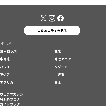
コミュニティを見る
国と地域
ヨーロッパ
北米
中南米
オセアニア
ハワイ
リゾート
アジア
中近東
アフリカ
日本
ウェブマガジン
特派員ブログ
ガイドブック