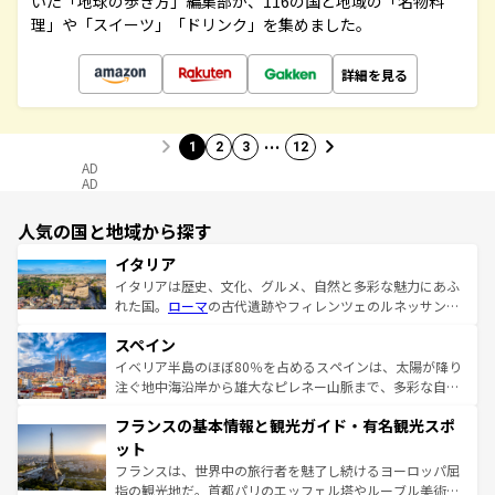
いた「地球の歩き方」編集部が、116の国と地域の「名物料
理」や「スイーツ」「ドリンク」を集めました。
詳細を見る
…
1
2
3
12
AD
AD
人気の国と地域から探す
イタリア
イタリアは歴史、文化、グルメ、自然と多彩な魅力にあふ
れた国。
ローマ
の古代遺跡やフィレンツェのルネッサンス
美術、ヴェネツィアの運河など、歴史あるスポットはもち
スペイン
ろん、トスカーナの美しい田園風景やアマルフィ海岸の絶
景など、自然景観も見逃せない。観光の合間には、本場の
イベリア半島のほぼ80％を占めるスペインは、太陽が降り
ピザやパスタなど、絶品のイタリア料理を堪能することも
注ぐ地中海沿岸から雄大なピレネー山脈まで、多彩な自然
できる。朝目覚めてから夜眠るまで、すべての瞬間を楽し
と文化が詰まったヨーロッパ屈指の旅行先だ。多様な地域
フランスの基本情報と観光ガイド・有名観光スポ
ませてくれるイタリアで、忘れられない旅をしてみよう！
文化が根付くこの国では、情熱的なフラメンコ、熱気あふ
なお、新着のイタリア情報は
コンテンツ一覧
を参照してほ
れる闘牛、そして美味しいタパスが生活の一部となってい
ット
しい。
る。首都マドリードの洗練された雰囲気や、バルセロナの
フランスは、世界中の旅行者を魅了し続けるヨーロッパ屈
アートに溢れた街角から、地方では古代ローマ遺跡や中世
指の観光地だ。首都パリのエッフェル塔やルーブル美術館