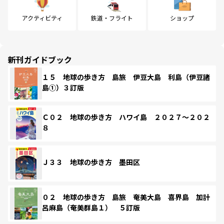
アクティビティ
鉄道・フライト
ショップ
新刊ガイドブック
１５ 地球の歩き方 島旅 伊豆大島 利島（伊豆諸
島①）３訂版
Ｃ０２ 地球の歩き方 ハワイ島 ２０２７～２０２
８
Ｊ３３ 地球の歩き方 墨田区
０２ 地球の歩き方 島旅 奄美大島 喜界島 加計
呂麻島（奄美群島１） ５訂版