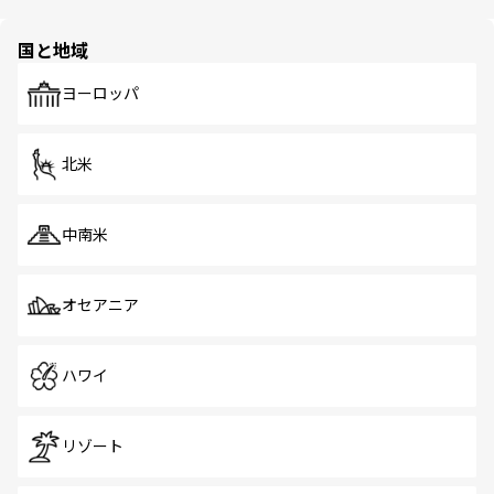
ほしい。
ほしい。
園や自然保護区など、自然が調和した近代的な景観と文化
の多様性あふれるカラフルな町は、どこを歩いても新しい
国と地域
発見がある。さらに、治安のよさや充実した公共交通機関
も、旅行者にとっては魅力的なポイント。グルメも豊富
で、ホーカーズは地元の風情を楽しめる外せないスポット
ヨーロッパ
だ。訪れる人を飽きさせないシンガポールで、多様な魅力
を体感しよう。 なお、新着のシンガポール情報は
コンテン
ツ一覧
を参照してほしい。
北米
中南米
オセアニア
ハワイ
リゾート