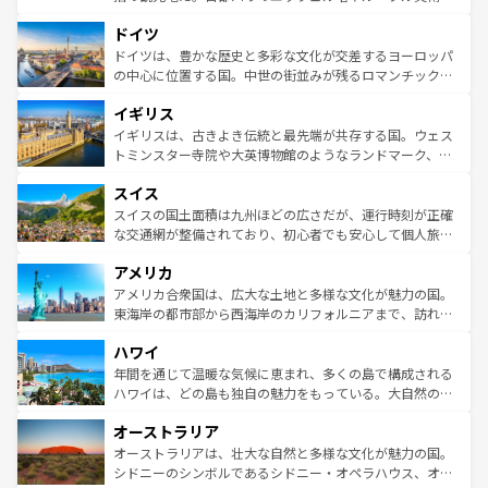
の城塞都市、穏やかなビーチリゾートまで多彩な表情を見
といった象徴的なスポットから、田舎町の古風な美しさま
せる。地方によって風土や気候が異なるスペインはその個
ドイツ
で、幅広い魅力が詰まっている。華麗な宮殿、歴史的な大
性で訪れる人を魅了する。 なお、新着のスペイン情報は
コ
聖堂、美しいビーチ、そして豊かな自然が、訪れる者を心
ドイツは、豊かな歴史と多彩な文化が交差するヨーロッパ
ンテンツ一覧
を参照してほしい。
から魅了する。また、フランスは美食の国としても知ら
の中心に位置する国。中世の街並みが残るロマンチック街
れ、フランス料理はユネスコ無形文化遺産にも登録されて
道から、未来を先取りするようなモダンな都市まで多様な
イギリス
いる。シャンパンの発祥地であるランス、プロヴァンスの
顔を持つこの国は、どこを歩いても飽きることがない。ベ
香り高いラベンダー畑など、多彩な楽しみ方が可能だ。さ
ルリンの文化的活気、バイエルン州のアルプスの絶景、そ
イギリスは、古きよき伝統と最先端が共存する国。ウェス
らに、パリ以外の地域にも魅力が溢れており、どの街角に
してライン川沿いのワイン畑といった風景は必見。ビール
トミンスター寺院や大英博物館のようなランドマーク、歴
も豊かな歴史と文化が息づいている。パリ以外の個性あふ
とソーセージを味わいながら地元の人と過ごす楽しい時間
史ある大学都市、美しい丘陵地帯や牧歌的な風景など、エ
れる地方に足を運ぶとそれぞれで全く異なる文化を体験で
スイス
は、お酒好きな人にはぜひ体験してほしい。 なお、新着の
リアごとに異なる魅力がある。また、優雅なアフタヌーン
きるだろう。 なお、新着のフランス情報は
コンテンツ一覧
ドイツ情報は
コンテンツ一覧
を参照してほしい。
ティー、ビール好きにはたまらない英国パブ、サッカー観
スイスの国土面積は九州ほどの広さだが、運行時刻が正確
を参照してほしい。
戦など、本場だからこそできる体験も豊富。イギリスを旅
な交通網が整備されており、初心者でも安心して個人旅行
して楽しみつくそう。 なお、新着のイギリス情報は
コンテ
を楽しめる。日本同様に時刻表どおりの旅が可能だ。中世
アメリカ
ンツ一覧
を参照してほしい。
の建物がそのまま残る町や、スイスならではのユニークな
博物館もあり、アルプス観光だけでなく町歩きも満喫する
アメリカ合衆国は、広大な土地と多様な文化が魅力の国。
ことができる。国民の所得が高いため物価も高いが、旅行
東海岸の都市部から西海岸のカリフォルニアまで、訪れる
者向けの交通パス提供のサービスもあり、うまく活用すれ
場所ごとに異なる風景と体験が待っている。ニューヨーク
ハワイ
ば市内交通費無料で観光を楽しむこともできる。 なお、新
のような巨大都市は、観光、ショッピング、エンターテイ
着のスイス情報は
コンテンツ一覧
を参照してほしい。
ンメントが詰まった刺激的なスポットだ。一方、アメリカ
年間を通じて温暖な気候に恵まれ、多くの島で構成される
西部には大自然が広がり、グランドキャニオンやイエロー
ハワイは、どの島も独自の魅力をもっている。大自然の神
ストーン国立公園といった絶景が堪能できる。さらに、南
秘を感じたいなら、火山が生み出した壮大な景観を誇るハ
オーストラリア
部のニューオーリンズでは、音楽と美食が融合した独特の
ワイ島は見逃せない。また、定番の観光地といえばオアフ
文化が魅力。旅行者はアメリカの各地域で異なる魅力を楽
島だが、静かな自然を求めるならマウイ島やカウアイ島が
オーストラリアは、壮大な自然と多様な文化が魅力の国。
しみながら、その多様性と豊かな歴史を感じることができ
おすすめ。エメラルドグリーンに輝く海をはじめ、豊かな
シドニーのシンボルであるシドニー・オペラハウス、オー