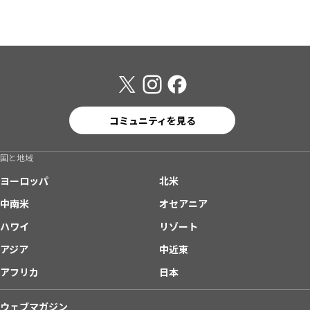
コミュニティを見る
国と地域
ヨーロッパ
北米
中南米
オセアニア
ハワイ
リゾート
アジア
中近東
アフリカ
日本
ウェブマガジン