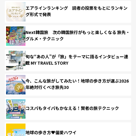
エアラインランキング 読者の投票をもとにランキン
グ形式で発表
Next韓国旅 次の韓国旅行がもっと楽しくなる 旅先・
グルメ・テクニック
旬な“あの人”が「旅」をテーマに語るインタビュー連
載 MY TRAVEL STORY
今、こんな旅がしてみたい！地球の歩き方が選ぶ2026
年絶対行くべき旅先30
コスパもタイパもかなえる！賢者の旅テクニック
地球の歩き方♥偏愛ハワイ