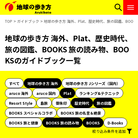
TOP
ガイドブック
地球の歩き方 海外、Plat、歴史時代、旅の図鑑、BOOK
地球の歩き方 海外、Plat、歴史時代、
旅の図鑑、BOOKS 旅の読み物、BOO
KSのガイドブック一覧
すべて
地球の歩き方 海外
地球の歩き方 Jシリーズ（国内）
aruco 海外
aruco 国内
Plat
ランキング&テクニック
Resort Style
島旅
御朱印
歴史時代
旅の図鑑
BOOKS スペシャルコラボ
BOOKS 旅の名言＆絶景
BOOKS 旅と健康
BOOKS 旅の読み物
BOOKS
D-Books
絞り込み条件を追加