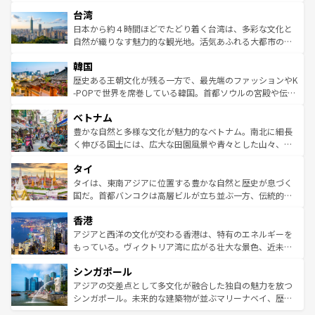
るだろう。車でのロードトリップや列車の旅も、アメリカ
文化や歴史が息づいている。「アロハスピリット」と呼ば
ストラリア東海岸北部に広がる大サンゴ礁地帯グレートバ
ならではの贅沢な旅のスタイルだ。 なお、新着のアメリカ
台湾
れるおもてなしの心で訪れる人々を迎えてくれるハワイの
リアリーフや大陸中央部にそびえるウルル（エアーズロッ
情報は
コンテンツ一覧
を参照してほしい。
人々、おいしいローカルフードやハワイアンミュージッ
ク）、タスマニアの美しい原生林やケアンズの熱帯雨林な
日本から約４時間ほどでたどり着く台湾は、多彩な文化と
ク、伝統的なフラダンスなど、すべてがハワイの魅力を彩
ど、見どころがたくさん。また、カフェやワイン、オージ
自然が織りなす魅力的な観光地。活気あふれる大都市の台
っている。訪れるたびに新しい発見と感動が待っているハ
ービーフなどの食文化も豊かで、美味しいものであふれて
北やノスタルジックな町並みが人気な九份（ジォウフェ
ワイを、存分に味わってほしい。 なお、新着のハワイ情報
韓国
いる。アクティビティも充実しており、サーフィンやダイ
ン）、静ひつな山岳地帯である台湾東部など、都市の喧騒
は
コンテンツ一覧
を参照してほしい。
ビング、ハイキングなど、アウトドア好きにはたまらな
と山間の静けさが共存しており、訪れる人に新しい発見と
歴史ある王朝文化が残る一方で、最先端のファッションやK
い。オーストラリアの多彩な魅力を存分に味わいつくそ
驚きをもたらしてくれる。また、奥深い台湾の食文化も魅
-POPで世界を席巻している韓国。首都ソウルの宮殿や伝統
う。 なお、新着のオーストラリア情報は
コンテンツ一覧
を
力で、夜市などの屋台グルメから高級料理、ヘルシーで美
家屋が並ぶエリアでは韓国の歴史と文化に浸ることがで
参照してほしい。
ベトナム
容にもいいと評判のスイーツなど、バラエティ豊かな料理
き、地方に足を延ばせば四季折々の自然美を楽しむことが
が味わえる。 なお、新着の台湾情報は
コンテンツ一覧
を参
できる。そして、キムチや焼肉、絶品のストリートフード
豊かな自然と多様な文化が魅力的なベトナム。南北に細長
照してほしい。
まで、さまざまな韓国料理が待っている。夜には、韓国な
く伸びる国土には、広大な田園風景や青々とした山々、世
らではのナイトライフも堪能できる。あたたかいホスピタ
界遺産に登録された壮大な自然景観が点在し、都市部では
タイ
リティに包まれながら、韓国の多彩な魅力を心ゆくまで味
急速な発展と共に伝統が息づく。ハノイの古い町並みやホ
わってみてほしい。 なお、新着の韓国情報は
コンテンツ一
ーチミン市のフランス統治時代の建物も、独特の雰囲気を
タイは、東南アジアに位置する豊かな自然と歴史が息づく
覧
を参照してほしい。
醸し出している。また、バラエティの豊かさとおいしさで
国だ。首都バンコクは高層ビルが立ち並ぶ一方、伝統的な
世界中の食通を魅了してやまないベトナム料理も魅力のひ
寺院や市場がいたるところに点在し、古きよき文化と現代
香港
とつ。フォーやバインミー、ベトナムコーヒーなどは、ぜ
の活気が交差している。北部ではチェンマイなどの山岳地
ひ現地で味わいたい。どの地域を訪れてもあたたかい人々
帯で自然と触れ合い、南部ではプーケットやクラビの美し
アジアと西洋の文化が交わる香港は、特有のエネルギーを
が旅行者を迎えてくれるので、きっと忘れられない旅にな
いビーチでリゾート気分を楽しむことができる。タイ料理
もっている。ヴィクトリア湾に広がる壮大な景色、近未来
るはずだ。 なお、新着のベトナム情報は
コンテンツ一覧
を
は世界的に有名で、屋台から高級レストランまで味覚を刺
的なアートスポット、そして歴史と現代が融合した町並
参照してほしい。
シンガポール
激する。気候は一年中温暖で、どの季節にも異なる楽しみ
み、どこを訪れても感動するはず。観光スポットが密集し
が待っている。親しみやすいタイの人々、仏教を中心とし
ており、効率よく見どころを回れるのも魅力。息をのむよ
アジアの交差点として多文化が融合した独自の魅力を放つ
た文化、そして多様な観光資源が、訪れる旅人を魅了し続
うな絶景から文化的な体験まで、香港を存分に楽しみ尽く
シンガポール。未来的な建築物が並ぶマリーナベイ、歴史
ける。 なお、新着のタイ情報は
コンテンツ一覧
を参照して
そう。 なお、新着の香港情報は
コンテンツ一覧
を参照して
と伝統を感じられるエスニックタウン、多数の緑豊かな公