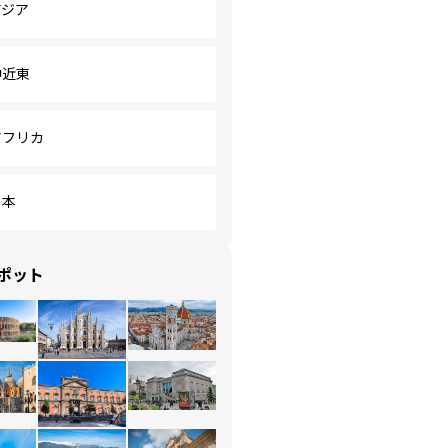
アジア
中近東
アフリカ
日本
ポット