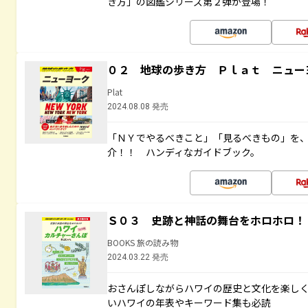
き方」の図鑑シリーズ第２弾が登場！
０２ 地球の歩き方 Ｐｌａｔ ニュー
Plat
2024.08.08 発売
「ＮＹでやるべきこと」「見るべきもの」を
介！！ ハンディなガイドブック。
Ｓ０３ 史跡と神話の舞台をホロホロ！
BOOKS 旅の読み物
2024.03.22 発売
おさんぽしながらハワイの歴史と文化を楽し
いハワイの年表やキーワード集も必読