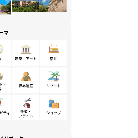
ーマ
食
建築・アート
宿泊
ト・
世界遺産
リゾート
戦
鉄道・
ビティ
ショップ
フライト