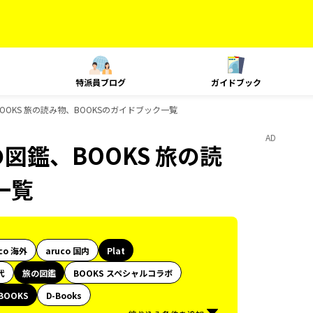
特派員ブログ
ガイドブック
OOKS 旅の読み物、BOOKSのガイドブック一覧
AD
の図鑑、BOOKS 旅の読
一覧
co 海外
aruco 国内
Plat
代
旅の図鑑
BOOKS スペシャルコラボ
BOOKS
D-Books