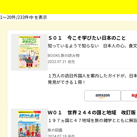
1〜20件/233件中 を表示
Ｓ０１ 今こそ学びたい日本のこと
知っているようで知らない 日本人の心、食
BOOKS 旅の読み物
2022.07.21 発売
１万人の訪日外国人を案内したガイドが、日
発見ができる１冊！
Ｗ０１ 世界２４４の国と地域 改訂版
１９７ヵ国と４７地域を旅の雑学とともに解
旅の図鑑
2024.07.18 発売