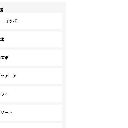
域
ヨーロッパ
北米
中南米
オセアニア
ハワイ
リゾート