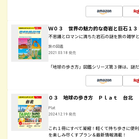
Ｗ０３ 世界の魅力的な奇岩と巨石１
不思議とロマンに満ちた岩石の謎を旅の雑学
旅の図鑑
2021.03.18 発売
「地球の歩き方」図鑑シリーズ第３弾は、謎
０３ 地球の歩き方 Ｐｌａｔ 台北
Plat
2024.12.19 発売
これ１冊にすべて凝縮！軽くて持ち歩きに便
を楽しみ尽くすプラン＆最新情報満載！