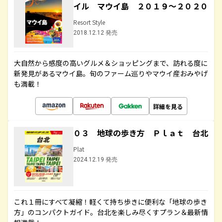
イル マウイ島 ２０１９～２０２０
Resort Style
2018.12.12 発売
大自然から感度の高いグルメ＆ショッピングまで、訪れる度に
新発見があるマウイ島。旬のファーム巡りやマウイ産おみやげ
も満載！
詳細を見る
０３ 地球の歩き方 Ｐｌａｔ 台北
Plat
2024.12.19 発売
これ１冊にすべて凝縮！軽くて持ち歩きに便利な「地球の歩き
方」のコンパクトガイド。台北を楽しみ尽くすプラン＆最新情