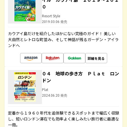
０
Resort Style
2019.03.06 発売
カウアイ島だけを紹介したほかにない究極のガイド！ 美しい
大自然とレトロな町並み、そして神話が残るガーデン・アイラ
ンドへ
詳細を見る
０４ 地球の歩き方 Ｐｌａｔ ロン
ドン
Plat
2024.06.20 発売
定番から１９６０年代を追体験できるスポットまで幅広く収録
し、短いロンドン滞在でも効率よく楽しみたい旅行者に最適な
一冊。