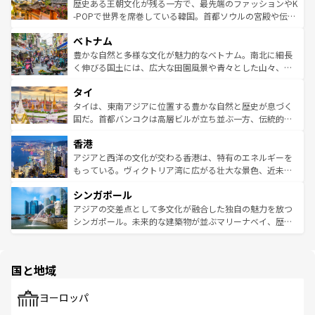
は
コンテンツ一覧
を参照してほしい。
ビング、ハイキングなど、アウトドア好きにはたまらな
と山間の静けさが共存しており、訪れる人に新しい発見と
歴史ある王朝文化が残る一方で、最先端のファッションやK
い。オーストラリアの多彩な魅力を存分に味わいつくそ
驚きをもたらしてくれる。また、奥深い台湾の食文化も魅
-POPで世界を席巻している韓国。首都ソウルの宮殿や伝統
う。 なお、新着のオーストラリア情報は
コンテンツ一覧
を
力で、夜市などの屋台グルメから高級料理、ヘルシーで美
家屋が並ぶエリアでは韓国の歴史と文化に浸ることがで
参照してほしい。
ベトナム
容にもいいと評判のスイーツなど、バラエティ豊かな料理
き、地方に足を延ばせば四季折々の自然美を楽しむことが
が味わえる。 なお、新着の台湾情報は
コンテンツ一覧
を参
できる。そして、キムチや焼肉、絶品のストリートフード
豊かな自然と多様な文化が魅力的なベトナム。南北に細長
照してほしい。
まで、さまざまな韓国料理が待っている。夜には、韓国な
く伸びる国土には、広大な田園風景や青々とした山々、世
らではのナイトライフも堪能できる。あたたかいホスピタ
界遺産に登録された壮大な自然景観が点在し、都市部では
タイ
リティに包まれながら、韓国の多彩な魅力を心ゆくまで味
急速な発展と共に伝統が息づく。ハノイの古い町並みやホ
わってみてほしい。 なお、新着の韓国情報は
コンテンツ一
ーチミン市のフランス統治時代の建物も、独特の雰囲気を
タイは、東南アジアに位置する豊かな自然と歴史が息づく
覧
を参照してほしい。
醸し出している。また、バラエティの豊かさとおいしさで
国だ。首都バンコクは高層ビルが立ち並ぶ一方、伝統的な
世界中の食通を魅了してやまないベトナム料理も魅力のひ
寺院や市場がいたるところに点在し、古きよき文化と現代
香港
とつ。フォーやバインミー、ベトナムコーヒーなどは、ぜ
の活気が交差している。北部ではチェンマイなどの山岳地
ひ現地で味わいたい。どの地域を訪れてもあたたかい人々
帯で自然と触れ合い、南部ではプーケットやクラビの美し
アジアと西洋の文化が交わる香港は、特有のエネルギーを
が旅行者を迎えてくれるので、きっと忘れられない旅にな
いビーチでリゾート気分を楽しむことができる。タイ料理
もっている。ヴィクトリア湾に広がる壮大な景色、近未来
るはずだ。 なお、新着のベトナム情報は
コンテンツ一覧
を
は世界的に有名で、屋台から高級レストランまで味覚を刺
的なアートスポット、そして歴史と現代が融合した町並
参照してほしい。
シンガポール
激する。気候は一年中温暖で、どの季節にも異なる楽しみ
み、どこを訪れても感動するはず。観光スポットが密集し
が待っている。親しみやすいタイの人々、仏教を中心とし
ており、効率よく見どころを回れるのも魅力。息をのむよ
アジアの交差点として多文化が融合した独自の魅力を放つ
た文化、そして多様な観光資源が、訪れる旅人を魅了し続
うな絶景から文化的な体験まで、香港を存分に楽しみ尽く
シンガポール。未来的な建築物が並ぶマリーナベイ、歴史
ける。 なお、新着のタイ情報は
コンテンツ一覧
を参照して
そう。 なお、新着の香港情報は
コンテンツ一覧
を参照して
と伝統を感じられるエスニックタウン、多数の緑豊かな公
ほしい。
ほしい。
園や自然保護区など、自然が調和した近代的な景観と文化
の多様性あふれるカラフルな町は、どこを歩いても新しい
国と地域
発見がある。さらに、治安のよさや充実した公共交通機関
も、旅行者にとっては魅力的なポイント。グルメも豊富
で、ホーカーズは地元の風情を楽しめる外せないスポット
ヨーロッパ
だ。訪れる人を飽きさせないシンガポールで、多様な魅力