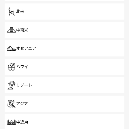
を体感しよう。 なお、新着のシンガポール情報は
コンテン
ツ一覧
を参照してほしい。
北米
中南米
オセアニア
ハワイ
リゾート
アジア
中近東