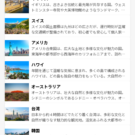
香り高いラベンダー畑など、多彩な楽しみ方が可能だ。さ
ルリンの文化的活気、バイエルン州のアルプスの絶景、そ
イギリスは、古きよき伝統と最先端が共存する国。ウェス
らに、パリ以外の地域にも魅力が溢れており、どの街角に
してライン川沿いのワイン畑といった風景は必見。ビール
トミンスター寺院や大英博物館のようなランドマーク、歴
も豊かな歴史と文化が息づいている。パリ以外の個性あふ
とソーセージを味わいながら地元の人と過ごす楽しい時間
史ある大学都市、美しい丘陵地帯や牧歌的な風景など、エ
れる地方に足を運ぶとそれぞれで全く異なる文化を体験で
スイス
は、お酒好きな人にはぜひ体験してほしい。 なお、新着の
リアごとに異なる魅力がある。また、優雅なアフタヌーン
きるだろう。 なお、新着のフランス情報は
コンテンツ一覧
ドイツ情報は
コンテンツ一覧
を参照してほしい。
ティー、ビール好きにはたまらない英国パブ、サッカー観
スイスの国土面積は九州ほどの広さだが、運行時刻が正確
を参照してほしい。
戦など、本場だからこそできる体験も豊富。イギリスを旅
な交通網が整備されており、初心者でも安心して個人旅行
して楽しみつくそう。 なお、新着のイギリス情報は
コンテ
を楽しめる。日本同様に時刻表どおりの旅が可能だ。中世
アメリカ
ンツ一覧
を参照してほしい。
の建物がそのまま残る町や、スイスならではのユニークな
博物館もあり、アルプス観光だけでなく町歩きも満喫する
アメリカ合衆国は、広大な土地と多様な文化が魅力の国。
ことができる。国民の所得が高いため物価も高いが、旅行
東海岸の都市部から西海岸のカリフォルニアまで、訪れる
者向けの交通パス提供のサービスもあり、うまく活用すれ
場所ごとに異なる風景と体験が待っている。ニューヨーク
ハワイ
ば市内交通費無料で観光を楽しむこともできる。 なお、新
のような巨大都市は、観光、ショッピング、エンターテイ
着のスイス情報は
コンテンツ一覧
を参照してほしい。
ンメントが詰まった刺激的なスポットだ。一方、アメリカ
年間を通じて温暖な気候に恵まれ、多くの島で構成される
西部には大自然が広がり、グランドキャニオンやイエロー
ハワイは、どの島も独自の魅力をもっている。大自然の神
ストーン国立公園といった絶景が堪能できる。さらに、南
秘を感じたいなら、火山が生み出した壮大な景観を誇るハ
オーストラリア
部のニューオーリンズでは、音楽と美食が融合した独特の
ワイ島は見逃せない。また、定番の観光地といえばオアフ
文化が魅力。旅行者はアメリカの各地域で異なる魅力を楽
島だが、静かな自然を求めるならマウイ島やカウアイ島が
オーストラリアは、壮大な自然と多様な文化が魅力の国。
しみながら、その多様性と豊かな歴史を感じることができ
おすすめ。エメラルドグリーンに輝く海をはじめ、豊かな
シドニーのシンボルであるシドニー・オペラハウス、オー
るだろう。車でのロードトリップや列車の旅も、アメリカ
文化や歴史が息づいている。「アロハスピリット」と呼ば
ストラリア東海岸北部に広がる大サンゴ礁地帯グレートバ
ならではの贅沢な旅のスタイルだ。 なお、新着のアメリカ
台湾
れるおもてなしの心で訪れる人々を迎えてくれるハワイの
リアリーフや大陸中央部にそびえるウルル（エアーズロッ
情報は
コンテンツ一覧
を参照してほしい。
人々、おいしいローカルフードやハワイアンミュージッ
ク）、タスマニアの美しい原生林やケアンズの熱帯雨林な
日本から約４時間ほどでたどり着く台湾は、多彩な文化と
ク、伝統的なフラダンスなど、すべてがハワイの魅力を彩
ど、見どころがたくさん。また、カフェやワイン、オージ
自然が織りなす魅力的な観光地。活気あふれる大都市の台
っている。訪れるたびに新しい発見と感動が待っているハ
ービーフなどの食文化も豊かで、美味しいものであふれて
北やノスタルジックな町並みが人気な九份（ジォウフェ
ワイを、存分に味わってほしい。 なお、新着のハワイ情報
韓国
いる。アクティビティも充実しており、サーフィンやダイ
ン）、静ひつな山岳地帯である台湾東部など、都市の喧騒