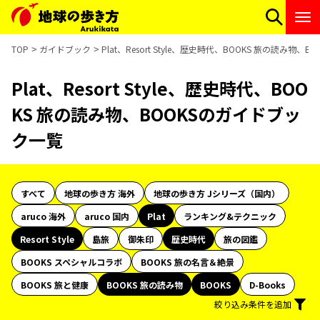
TOP
ガイドブック
Plat、Resort Style、歴史時代、BOOKS 旅の読み物
Plat、Resort Style、歴史時代、BOO
KS 旅の読み物、BOOKSのガイドブッ
ク一覧
すべて
地球の歩き方 海外
地球の歩き方 Jシリーズ（国内）
aruco 海外
aruco 国内
Plat
ランキング&テクニック
Resort Style
島旅
御朱印
歴史時代
旅の図鑑
BOOKS スペシャルコラボ
BOOKS 旅の名言＆絶景
BOOKS 旅と健康
BOOKS 旅の読み物
BOOKS
D-Books
絞り込み条件を追加