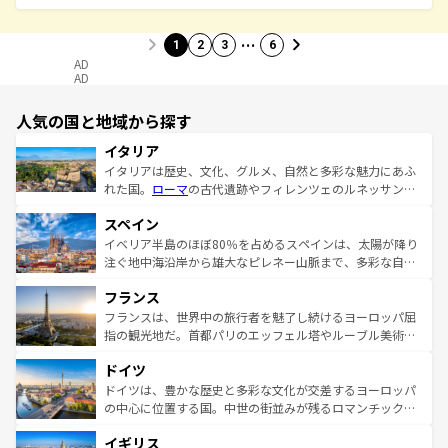
…
1
2
3
6
AD
AD
人気の国と地域から探す
イタリア
イタリアは歴史、文化、グルメ、自然と多彩な魅力にあふ
れた国。
ローマ
の古代遺跡やフィレンツェのルネッサンス
美術、ヴェネツィアの運河など、歴史あるスポットはもち
スペイン
ろん、トスカーナの美しい田園風景やアマルフィ海岸の絶
景など、自然景観も見逃せない。観光の合間には、本場の
イベリア半島のほぼ80％を占めるスペインは、太陽が降り
ピザやパスタなど、絶品のイタリア料理を堪能することも
注ぐ地中海沿岸から雄大なピレネー山脈まで、多彩な自然
できる。朝目覚めてから夜眠るまで、すべての瞬間を楽し
と文化が詰まったヨーロッパ屈指の旅行先だ。多様な地域
フランス
ませてくれるイタリアで、忘れられない旅をしてみよう！
文化が根付くこの国では、情熱的なフラメンコ、熱気あふ
なお、新着のイタリア情報は
コンテンツ一覧
を参照してほ
れる闘牛、そして美味しいタパスが生活の一部となってい
フランスは、世界中の旅行者を魅了し続けるヨーロッパ屈
しい。
る。首都マドリードの洗練された雰囲気や、バルセロナの
指の観光地だ。首都パリのエッフェル塔やルーブル美術館
アートに溢れた街角から、地方では古代ローマ遺跡や中世
といった象徴的なスポットから、田舎町の古風な美しさま
ドイツ
の城塞都市、穏やかなビーチリゾートまで多彩な表情を見
で、幅広い魅力が詰まっている。華麗な宮殿、歴史的な大
せる。地方によって風土や気候が異なるスペインはその個
聖堂、美しいビーチ、そして豊かな自然が、訪れる者を心
ドイツは、豊かな歴史と多彩な文化が交差するヨーロッパ
性で訪れる人を魅了する。 なお、新着のスペイン情報は
コ
から魅了する。また、フランスは美食の国としても知ら
の中心に位置する国。中世の街並みが残るロマンチック街
ンテンツ一覧
を参照してほしい。
れ、フランス料理はユネスコ無形文化遺産にも登録されて
道から、未来を先取りするようなモダンな都市まで多様な
イギリス
いる。シャンパンの発祥地であるランス、プロヴァンスの
顔を持つこの国は、どこを歩いても飽きることがない。ベ