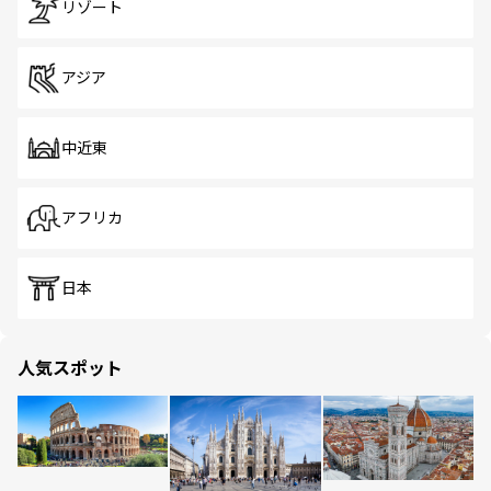
リゾート
アジア
中近東
アフリカ
日本
人気スポット