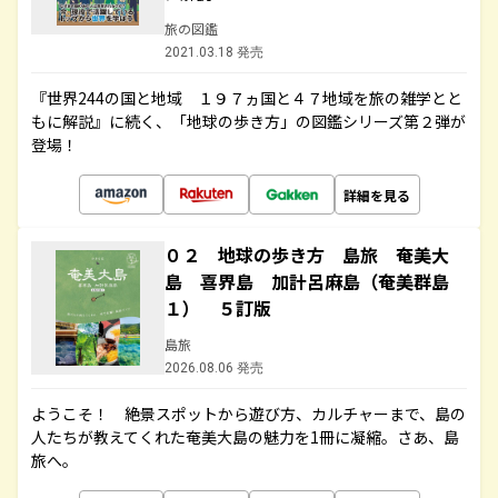
旅の図鑑
2021.03.18 発売
『世界244の国と地域 １９７ヵ国と４７地域を旅の雑学とと
もに解説』に続く、「地球の歩き方」の図鑑シリーズ第２弾が
登場！
詳細を見る
０２ 地球の歩き方 島旅 奄美大
島 喜界島 加計呂麻島（奄美群島
１） ５訂版
島旅
2026.08.06 発売
ようこそ！ 絶景スポットから遊び方、カルチャーまで、島の
人たちが教えてくれた奄美大島の魅力を1冊に凝縮。さあ、島
旅へ。