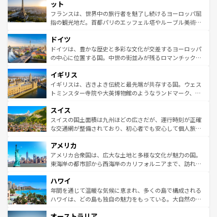
なお、新着のイタリア情報は
コンテンツ一覧
を参照してほ
れる闘牛、そして美味しいタパスが生活の一部となってい
ット
しい。
る。首都マドリードの洗練された雰囲気や、バルセロナの
フランスは、世界中の旅行者を魅了し続けるヨーロッパ屈
アートに溢れた街角から、地方では古代ローマ遺跡や中世
指の観光地だ。首都パリのエッフェル塔やルーブル美術館
の城塞都市、穏やかなビーチリゾートまで多彩な表情を見
といった象徴的なスポットから、田舎町の古風な美しさま
せる。地方によって風土や気候が異なるスペインはその個
ドイツ
で、幅広い魅力が詰まっている。華麗な宮殿、歴史的な大
性で訪れる人を魅了する。 なお、新着のスペイン情報は
コ
聖堂、美しいビーチ、そして豊かな自然が、訪れる者を心
ドイツは、豊かな歴史と多彩な文化が交差するヨーロッパ
ンテンツ一覧
を参照してほしい。
から魅了する。また、フランスは美食の国としても知ら
の中心に位置する国。中世の街並みが残るロマンチック街
れ、フランス料理はユネスコ無形文化遺産にも登録されて
道から、未来を先取りするようなモダンな都市まで多様な
イギリス
いる。シャンパンの発祥地であるランス、プロヴァンスの
顔を持つこの国は、どこを歩いても飽きることがない。ベ
香り高いラベンダー畑など、多彩な楽しみ方が可能だ。さ
ルリンの文化的活気、バイエルン州のアルプスの絶景、そ
イギリスは、古きよき伝統と最先端が共存する国。ウェス
らに、パリ以外の地域にも魅力が溢れており、どの街角に
してライン川沿いのワイン畑といった風景は必見。ビール
トミンスター寺院や大英博物館のようなランドマーク、歴
も豊かな歴史と文化が息づいている。パリ以外の個性あふ
とソーセージを味わいながら地元の人と過ごす楽しい時間
史ある大学都市、美しい丘陵地帯や牧歌的な風景など、エ
れる地方に足を運ぶとそれぞれで全く異なる文化を体験で
スイス
は、お酒好きな人にはぜひ体験してほしい。 なお、新着の
リアごとに異なる魅力がある。また、優雅なアフタヌーン
きるだろう。 なお、新着のフランス情報は
コンテンツ一覧
ドイツ情報は
コンテンツ一覧
を参照してほしい。
ティー、ビール好きにはたまらない英国パブ、サッカー観
スイスの国土面積は九州ほどの広さだが、運行時刻が正確
を参照してほしい。
戦など、本場だからこそできる体験も豊富。イギリスを旅
な交通網が整備されており、初心者でも安心して個人旅行
して楽しみつくそう。 なお、新着のイギリス情報は
コンテ
を楽しめる。日本同様に時刻表どおりの旅が可能だ。中世
アメリカ
ンツ一覧
を参照してほしい。
の建物がそのまま残る町や、スイスならではのユニークな
博物館もあり、アルプス観光だけでなく町歩きも満喫する
アメリカ合衆国は、広大な土地と多様な文化が魅力の国。
ことができる。国民の所得が高いため物価も高いが、旅行
東海岸の都市部から西海岸のカリフォルニアまで、訪れる
者向けの交通パス提供のサービスもあり、うまく活用すれ
場所ごとに異なる風景と体験が待っている。ニューヨーク
ハワイ
ば市内交通費無料で観光を楽しむこともできる。 なお、新
のような巨大都市は、観光、ショッピング、エンターテイ
着のスイス情報は
コンテンツ一覧
を参照してほしい。
ンメントが詰まった刺激的なスポットだ。一方、アメリカ
年間を通じて温暖な気候に恵まれ、多くの島で構成される
西部には大自然が広がり、グランドキャニオンやイエロー
ハワイは、どの島も独自の魅力をもっている。大自然の神
ストーン国立公園といった絶景が堪能できる。さらに、南
秘を感じたいなら、火山が生み出した壮大な景観を誇るハ
オーストラリア
部のニューオーリンズでは、音楽と美食が融合した独特の
ワイ島は見逃せない。また、定番の観光地といえばオアフ