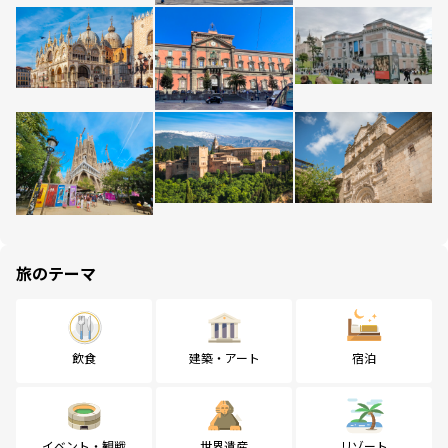
旅のテーマ
飲食
建築・アート
宿泊
イベント・観戦
世界遺産
リゾート