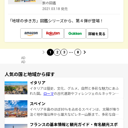
旅の図鑑
2021.03.18 発売
「地球の歩き方」図鑑シリーズから、第４弾が登場！
詳細を見る
…
1
2
3
8
AD
AD
人気の国と地域から探す
イタリア
イタリアは歴史、文化、グルメ、自然と多彩な魅力にあふ
れた国。
ローマ
の古代遺跡やフィレンツェのルネッサンス
美術、ヴェネツィアの運河など、歴史あるスポットはもち
スペイン
ろん、トスカーナの美しい田園風景やアマルフィ海岸の絶
景など、自然景観も見逃せない。観光の合間には、本場の
イベリア半島のほぼ80％を占めるスペインは、太陽が降り
ピザやパスタなど、絶品のイタリア料理を堪能することも
注ぐ地中海沿岸から雄大なピレネー山脈まで、多彩な自然
できる。朝目覚めてから夜眠るまで、すべての瞬間を楽し
と文化が詰まったヨーロッパ屈指の旅行先だ。多様な地域
フランスの基本情報と観光ガイド・有名観光スポ
ませてくれるイタリアで、忘れられない旅をしてみよう！
文化が根付くこの国では、情熱的なフラメンコ、熱気あふ