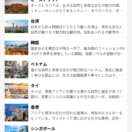
文化が魅力。旅行者はアメリカの各地域で異なる魅力を楽
島だが、静かな自然を求めるならマウイ島やカウアイ島が
オーストラリアは、壮大な自然と多様な文化が魅力の国。
しみながら、その多様性と豊かな歴史を感じることができ
おすすめ。エメラルドグリーンに輝く海をはじめ、豊かな
シドニーのシンボルであるシドニー・オペラハウス、オー
るだろう。車でのロードトリップや列車の旅も、アメリカ
文化や歴史が息づいている。「アロハスピリット」と呼ば
ストラリア東海岸北部に広がる大サンゴ礁地帯グレートバ
ならではの贅沢な旅のスタイルだ。 なお、新着のアメリカ
台湾
れるおもてなしの心で訪れる人々を迎えてくれるハワイの
リアリーフや大陸中央部にそびえるウルル（エアーズロッ
情報は
コンテンツ一覧
を参照してほしい。
人々、おいしいローカルフードやハワイアンミュージッ
ク）、タスマニアの美しい原生林やケアンズの熱帯雨林な
日本から約４時間ほどでたどり着く台湾は、多彩な文化と
ク、伝統的なフラダンスなど、すべてがハワイの魅力を彩
ど、見どころがたくさん。また、カフェやワイン、オージ
自然が織りなす魅力的な観光地。活気あふれる大都市の台
っている。訪れるたびに新しい発見と感動が待っているハ
ービーフなどの食文化も豊かで、美味しいものであふれて
北やノスタルジックな町並みが人気な九份（ジォウフェ
ワイを、存分に味わってほしい。 なお、新着のハワイ情報
韓国
いる。アクティビティも充実しており、サーフィンやダイ
ン）、静ひつな山岳地帯である台湾東部など、都市の喧騒
は
コンテンツ一覧
を参照してほしい。
ビング、ハイキングなど、アウトドア好きにはたまらな
と山間の静けさが共存しており、訪れる人に新しい発見と
歴史ある王朝文化が残る一方で、最先端のファッションやK
い。オーストラリアの多彩な魅力を存分に味わいつくそ
驚きをもたらしてくれる。また、奥深い台湾の食文化も魅
-POPで世界を席巻している韓国。首都ソウルの宮殿や伝統
う。 なお、新着のオーストラリア情報は
コンテンツ一覧
を
力で、夜市などの屋台グルメから高級料理、ヘルシーで美
家屋が並ぶエリアでは韓国の歴史と文化に浸ることがで
参照してほしい。
ベトナム
容にもいいと評判のスイーツなど、バラエティ豊かな料理
き、地方に足を延ばせば四季折々の自然美を楽しむことが
が味わえる。 なお、新着の台湾情報は
コンテンツ一覧
を参
できる。そして、キムチや焼肉、絶品のストリートフード
豊かな自然と多様な文化が魅力的なベトナム。南北に細長
照してほしい。
まで、さまざまな韓国料理が待っている。夜には、韓国な
く伸びる国土には、広大な田園風景や青々とした山々、世
らではのナイトライフも堪能できる。あたたかいホスピタ
界遺産に登録された壮大な自然景観が点在し、都市部では
タイ
リティに包まれながら、韓国の多彩な魅力を心ゆくまで味
急速な発展と共に伝統が息づく。ハノイの古い町並みやホ
わってみてほしい。 なお、新着の韓国情報は
コンテンツ一
ーチミン市のフランス統治時代の建物も、独特の雰囲気を
タイは、東南アジアに位置する豊かな自然と歴史が息づく
覧
を参照してほしい。
醸し出している。また、バラエティの豊かさとおいしさで
国だ。首都バンコクは高層ビルが立ち並ぶ一方、伝統的な
世界中の食通を魅了してやまないベトナム料理も魅力のひ
寺院や市場がいたるところに点在し、古きよき文化と現代
香港
とつ。フォーやバインミー、ベトナムコーヒーなどは、ぜ
の活気が交差している。北部ではチェンマイなどの山岳地
ひ現地で味わいたい。どの地域を訪れてもあたたかい人々
帯で自然と触れ合い、南部ではプーケットやクラビの美し
アジアと西洋の文化が交わる香港は、特有のエネルギーを
が旅行者を迎えてくれるので、きっと忘れられない旅にな
いビーチでリゾート気分を楽しむことができる。タイ料理
もっている。ヴィクトリア湾に広がる壮大な景色、近未来
るはずだ。 なお、新着のベトナム情報は
コンテンツ一覧
を
は世界的に有名で、屋台から高級レストランまで味覚を刺
的なアートスポット、そして歴史と現代が融合した町並
参照してほしい。
シンガポール
激する。気候は一年中温暖で、どの季節にも異なる楽しみ
み、どこを訪れても感動するはず。観光スポットが密集し