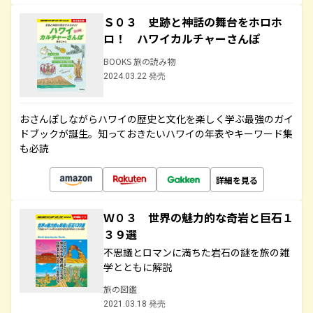
Ｓ０３ 史跡と神話の舞台をホロホ
ロ！ ハワイカルチャーさんぽ
BOOKS 旅の読み物
2024.03.22 発売
おさんぽしながらハワイの歴史と文化を楽しく学ぶ最強のガイ
ドブックが誕生。知っておきたいハワイの年表やキーワード集
も必読
詳細を見る
Ｗ０３ 世界の魅力的な奇岩と巨石１
３９選
不思議とロマンに満ちた岩石の謎を旅の雑
学とともに解説
旅の図鑑
2021.03.18 発売