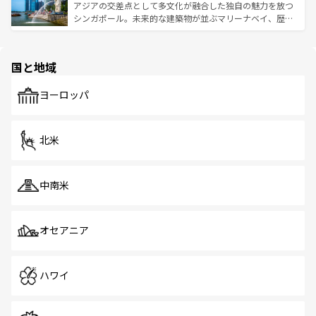
が待っている。親しみやすいタイの人々、仏教を中心とし
ており、効率よく見どころを回れるのも魅力。息をのむよ
アジアの交差点として多文化が融合した独自の魅力を放つ
た文化、そして多様な観光資源が、訪れる旅人を魅了し続
うな絶景から文化的な体験まで、香港を存分に楽しみ尽く
シンガポール。未来的な建築物が並ぶマリーナベイ、歴史
ける。 なお、新着のタイ情報は
コンテンツ一覧
を参照して
そう。 なお、新着の香港情報は
コンテンツ一覧
を参照して
と伝統を感じられるエスニックタウン、多数の緑豊かな公
ほしい。
ほしい。
園や自然保護区など、自然が調和した近代的な景観と文化
の多様性あふれるカラフルな町は、どこを歩いても新しい
国と地域
発見がある。さらに、治安のよさや充実した公共交通機関
も、旅行者にとっては魅力的なポイント。グルメも豊富
で、ホーカーズは地元の風情を楽しめる外せないスポット
ヨーロッパ
だ。訪れる人を飽きさせないシンガポールで、多様な魅力
を体感しよう。 なお、新着のシンガポール情報は
コンテン
ツ一覧
を参照してほしい。
北米
中南米
オセアニア
ハワイ