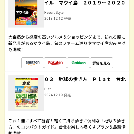
イル マウイ島 ２０１９～２０２０
Resort Style
2018.12.12 発売
大自然から感度の高いグルメ＆ショッピングまで、訪れる度に
新発見があるマウイ島。旬のファーム巡りやマウイ産おみやげ
も満載！
詳細を見る
０３ 地球の歩き方 Ｐｌａｔ 台北
Plat
2024.12.19 発売
これ１冊にすべて凝縮！軽くて持ち歩きに便利な「地球の歩き
方」のコンパクトガイド。台北を楽しみ尽くすプラン＆最新情
報満載！