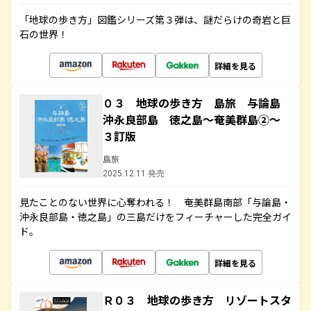
「地球の歩き方」図鑑シリーズ第３弾は、謎だらけの奇岩と巨
石の世界！
詳細を見る
０３ 地球の歩き方 島旅 与論島
沖永良部島 徳之島～奄美群島②～
３訂版
島旅
2025.12.11 発売
見たことのない世界に心奪われる！ 奄美群島南部「与論島・
沖永良部島・徳之島」の三島だけをフィーチャーした完全ガイ
ド。
詳細を見る
Ｒ０３ 地球の歩き方 リゾートスタ