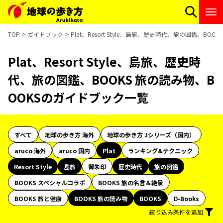
TOP
ガイドブック
Plat、Resort Style、島旅、歴史時代、旅の図鑑、B
Plat、Resort Style、島旅、歴史時
代、旅の図鑑、BOOKS 旅の読み物、B
OOKSのガイドブック一覧
すべて
地球の歩き方 海外
地球の歩き方 Jシリーズ（国内）
aruco 海外
aruco 国内
Plat
ランキング&テクニック
Resort Style
島旅
御朱印
歴史時代
旅の図鑑
BOOKS スペシャルコラボ
BOOKS 旅の名言＆絶景
BOOKS 旅と健康
BOOKS 旅の読み物
BOOKS
D-Books
絞り込み条件を追加