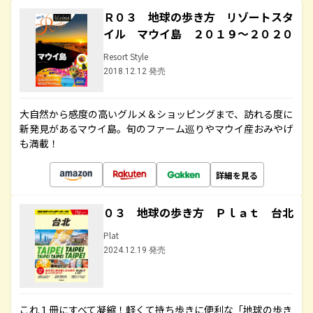
Ｒ０３ 地球の歩き方 リゾートスタ
イル マウイ島 ２０１９～２０２０
Resort Style
2018.12.12 発売
大自然から感度の高いグルメ＆ショッピングまで、訪れる度に
新発見があるマウイ島。旬のファーム巡りやマウイ産おみやげ
も満載！
詳細を見る
０３ 地球の歩き方 Ｐｌａｔ 台北
Plat
2024.12.19 発売
これ１冊にすべて凝縮！軽くて持ち歩きに便利な「地球の歩き