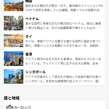
ワイを、存分に味わってほしい。 なお、新着のハワイ情報
韓国
いる。アクティビティも充実しており、サーフィンやダイ
ン）、静ひつな山岳地帯である台湾東部など、都市の喧騒
は
コンテンツ一覧
を参照してほしい。
ビング、ハイキングなど、アウトドア好きにはたまらな
と山間の静けさが共存しており、訪れる人に新しい発見と
歴史ある王朝文化が残る一方で、最先端のファッションやK
い。オーストラリアの多彩な魅力を存分に味わいつくそ
驚きをもたらしてくれる。また、奥深い台湾の食文化も魅
-POPで世界を席巻している韓国。首都ソウルの宮殿や伝統
う。 なお、新着のオーストラリア情報は
コンテンツ一覧
を
力で、夜市などの屋台グルメから高級料理、ヘルシーで美
家屋が並ぶエリアでは韓国の歴史と文化に浸ることがで
参照してほしい。
ベトナム
容にもいいと評判のスイーツなど、バラエティ豊かな料理
き、地方に足を延ばせば四季折々の自然美を楽しむことが
が味わえる。 なお、新着の台湾情報は
コンテンツ一覧
を参
できる。そして、キムチや焼肉、絶品のストリートフード
豊かな自然と多様な文化が魅力的なベトナム。南北に細長
照してほしい。
まで、さまざまな韓国料理が待っている。夜には、韓国な
く伸びる国土には、広大な田園風景や青々とした山々、世
らではのナイトライフも堪能できる。あたたかいホスピタ
界遺産に登録された壮大な自然景観が点在し、都市部では
タイ
リティに包まれながら、韓国の多彩な魅力を心ゆくまで味
急速な発展と共に伝統が息づく。ハノイの古い町並みやホ
わってみてほしい。 なお、新着の韓国情報は
コンテンツ一
ーチミン市のフランス統治時代の建物も、独特の雰囲気を
タイは、東南アジアに位置する豊かな自然と歴史が息づく
覧
を参照してほしい。
醸し出している。また、バラエティの豊かさとおいしさで
国だ。首都バンコクは高層ビルが立ち並ぶ一方、伝統的な
世界中の食通を魅了してやまないベトナム料理も魅力のひ
寺院や市場がいたるところに点在し、古きよき文化と現代
香港
とつ。フォーやバインミー、ベトナムコーヒーなどは、ぜ
の活気が交差している。北部ではチェンマイなどの山岳地
ひ現地で味わいたい。どの地域を訪れてもあたたかい人々
帯で自然と触れ合い、南部ではプーケットやクラビの美し
アジアと西洋の文化が交わる香港は、特有のエネルギーを
が旅行者を迎えてくれるので、きっと忘れられない旅にな
いビーチでリゾート気分を楽しむことができる。タイ料理
もっている。ヴィクトリア湾に広がる壮大な景色、近未来
るはずだ。 なお、新着のベトナム情報は
コンテンツ一覧
を
は世界的に有名で、屋台から高級レストランまで味覚を刺
的なアートスポット、そして歴史と現代が融合した町並
参照してほしい。
シンガポール
激する。気候は一年中温暖で、どの季節にも異なる楽しみ
み、どこを訪れても感動するはず。観光スポットが密集し
が待っている。親しみやすいタイの人々、仏教を中心とし
ており、効率よく見どころを回れるのも魅力。息をのむよ
アジアの交差点として多文化が融合した独自の魅力を放つ
た文化、そして多様な観光資源が、訪れる旅人を魅了し続
うな絶景から文化的な体験まで、香港を存分に楽しみ尽く
シンガポール。未来的な建築物が並ぶマリーナベイ、歴史
ける。 なお、新着のタイ情報は
コンテンツ一覧
を参照して
そう。 なお、新着の香港情報は
コンテンツ一覧
を参照して
と伝統を感じられるエスニックタウン、多数の緑豊かな公
ほしい。
ほしい。
園や自然保護区など、自然が調和した近代的な景観と文化
の多様性あふれるカラフルな町は、どこを歩いても新しい
国と地域
発見がある。さらに、治安のよさや充実した公共交通機関
も、旅行者にとっては魅力的なポイント。グルメも豊富
で、ホーカーズは地元の風情を楽しめる外せないスポット
ヨーロッパ