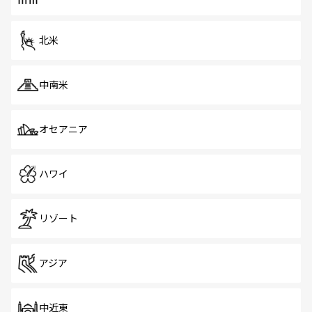
だ。訪れる人を飽きさせないシンガポールで、多様な魅力
を体感しよう。 なお、新着のシンガポール情報は
コンテン
ツ一覧
を参照してほしい。
北米
中南米
オセアニア
ハワイ
リゾート
アジア
中近東