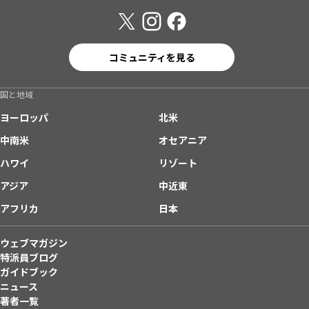
コミュニティを見る
国と地域
ヨーロッパ
北米
中南米
オセアニア
ハワイ
リゾート
アジア
中近東
アフリカ
日本
ウェブマガジン
特派員ブログ
ガイドブック
ニュース
著者一覧