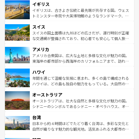
イギリス
いる。シャンパンの発祥地であるランス、プロヴァンスの
顔を持つこの国は、どこを歩いても飽きることがない。ベ
香り高いラベンダー畑など、多彩な楽しみ方が可能だ。さ
ルリンの文化的活気、バイエルン州のアルプスの絶景、そ
イギリスは、古きよき伝統と最先端が共存する国。ウェス
らに、パリ以外の地域にも魅力が溢れており、どの街角に
してライン川沿いのワイン畑といった風景は必見。ビール
トミンスター寺院や大英博物館のようなランドマーク、歴
も豊かな歴史と文化が息づいている。パリ以外の個性あふ
とソーセージを味わいながら地元の人と過ごす楽しい時間
史ある大学都市、美しい丘陵地帯や牧歌的な風景など、エ
れる地方に足を運ぶとそれぞれで全く異なる文化を体験で
スイス
は、お酒好きな人にはぜひ体験してほしい。 なお、新着の
リアごとに異なる魅力がある。また、優雅なアフタヌーン
きるだろう。 なお、新着のフランス情報は
コンテンツ一覧
ドイツ情報は
コンテンツ一覧
を参照してほしい。
ティー、ビール好きにはたまらない英国パブ、サッカー観
スイスの国土面積は九州ほどの広さだが、運行時刻が正確
を参照してほしい。
戦など、本場だからこそできる体験も豊富。イギリスを旅
な交通網が整備されており、初心者でも安心して個人旅行
して楽しみつくそう。 なお、新着のイギリス情報は
コンテ
を楽しめる。日本同様に時刻表どおりの旅が可能だ。中世
アメリカ
ンツ一覧
を参照してほしい。
の建物がそのまま残る町や、スイスならではのユニークな
博物館もあり、アルプス観光だけでなく町歩きも満喫する
アメリカ合衆国は、広大な土地と多様な文化が魅力の国。
ことができる。国民の所得が高いため物価も高いが、旅行
東海岸の都市部から西海岸のカリフォルニアまで、訪れる
者向けの交通パス提供のサービスもあり、うまく活用すれ
場所ごとに異なる風景と体験が待っている。ニューヨーク
ハワイ
ば市内交通費無料で観光を楽しむこともできる。 なお、新
のような巨大都市は、観光、ショッピング、エンターテイ
着のスイス情報は
コンテンツ一覧
を参照してほしい。
ンメントが詰まった刺激的なスポットだ。一方、アメリカ
年間を通じて温暖な気候に恵まれ、多くの島で構成される
西部には大自然が広がり、グランドキャニオンやイエロー
ハワイは、どの島も独自の魅力をもっている。大自然の神
ストーン国立公園といった絶景が堪能できる。さらに、南
秘を感じたいなら、火山が生み出した壮大な景観を誇るハ
オーストラリア
部のニューオーリンズでは、音楽と美食が融合した独特の
ワイ島は見逃せない。また、定番の観光地といえばオアフ
文化が魅力。旅行者はアメリカの各地域で異なる魅力を楽
島だが、静かな自然を求めるならマウイ島やカウアイ島が
オーストラリアは、壮大な自然と多様な文化が魅力の国。
しみながら、その多様性と豊かな歴史を感じることができ
おすすめ。エメラルドグリーンに輝く海をはじめ、豊かな
シドニーのシンボルであるシドニー・オペラハウス、オー
るだろう。車でのロードトリップや列車の旅も、アメリカ
文化や歴史が息づいている。「アロハスピリット」と呼ば
ストラリア東海岸北部に広がる大サンゴ礁地帯グレートバ
ならではの贅沢な旅のスタイルだ。 なお、新着のアメリカ
台湾
れるおもてなしの心で訪れる人々を迎えてくれるハワイの
リアリーフや大陸中央部にそびえるウルル（エアーズロッ
情報は
コンテンツ一覧
を参照してほしい。
人々、おいしいローカルフードやハワイアンミュージッ
ク）、タスマニアの美しい原生林やケアンズの熱帯雨林な
日本から約４時間ほどでたどり着く台湾は、多彩な文化と
ク、伝統的なフラダンスなど、すべてがハワイの魅力を彩
ど、見どころがたくさん。また、カフェやワイン、オージ
自然が織りなす魅力的な観光地。活気あふれる大都市の台
っている。訪れるたびに新しい発見と感動が待っているハ
ービーフなどの食文化も豊かで、美味しいものであふれて
北やノスタルジックな町並みが人気な九份（ジォウフェ