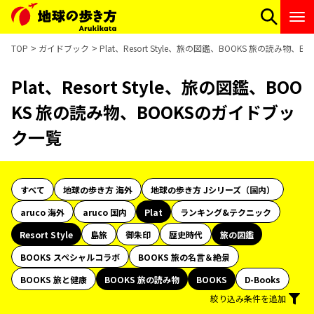
TOP
ガイドブック
Plat、Resort Style、旅の図鑑、BOOKS 旅の読み物
Plat、Resort Style、旅の図鑑、BOO
KS 旅の読み物、BOOKSのガイドブッ
ク一覧
すべて
地球の歩き方 海外
地球の歩き方 Jシリーズ（国内）
aruco 海外
aruco 国内
Plat
ランキング&テクニック
Resort Style
島旅
御朱印
歴史時代
旅の図鑑
BOOKS スペシャルコラボ
BOOKS 旅の名言＆絶景
BOOKS 旅と健康
BOOKS 旅の読み物
BOOKS
D-Books
絞り込み条件を追加