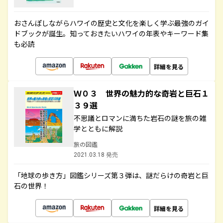
おさんぽしながらハワイの歴史と文化を楽しく学ぶ最強のガイ
ドブックが誕生。知っておきたいハワイの年表やキーワード集
も必読
詳細を見る
Ｗ０３ 世界の魅力的な奇岩と巨石１
３９選
不思議とロマンに満ちた岩石の謎を旅の雑
学とともに解説
旅の図鑑
2021.03.18 発売
「地球の歩き方」図鑑シリーズ第３弾は、謎だらけの奇岩と巨
石の世界！
詳細を見る