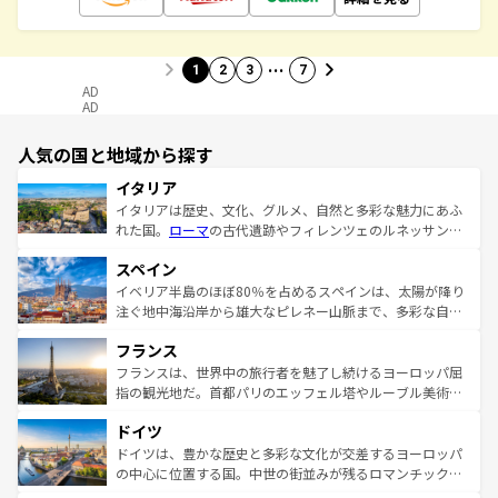
…
1
2
3
7
AD
AD
人気の国と地域から探す
イタリア
イタリアは歴史、文化、グルメ、自然と多彩な魅力にあふ
れた国。
ローマ
の古代遺跡やフィレンツェのルネッサンス
美術、ヴェネツィアの運河など、歴史あるスポットはもち
スペイン
ろん、トスカーナの美しい田園風景やアマルフィ海岸の絶
景など、自然景観も見逃せない。観光の合間には、本場の
イベリア半島のほぼ80％を占めるスペインは、太陽が降り
ピザやパスタなど、絶品のイタリア料理を堪能することも
注ぐ地中海沿岸から雄大なピレネー山脈まで、多彩な自然
できる。朝目覚めてから夜眠るまで、すべての瞬間を楽し
と文化が詰まったヨーロッパ屈指の旅行先だ。多様な地域
フランス
ませてくれるイタリアで、忘れられない旅をしてみよう！
文化が根付くこの国では、情熱的なフラメンコ、熱気あふ
なお、新着のイタリア情報は
コンテンツ一覧
を参照してほ
れる闘牛、そして美味しいタパスが生活の一部となってい
フランスは、世界中の旅行者を魅了し続けるヨーロッパ屈
しい。
る。首都マドリードの洗練された雰囲気や、バルセロナの
指の観光地だ。首都パリのエッフェル塔やルーブル美術館
アートに溢れた街角から、地方では古代ローマ遺跡や中世
といった象徴的なスポットから、田舎町の古風な美しさま
ドイツ
の城塞都市、穏やかなビーチリゾートまで多彩な表情を見
で、幅広い魅力が詰まっている。華麗な宮殿、歴史的な大
せる。地方によって風土や気候が異なるスペインはその個
聖堂、美しいビーチ、そして豊かな自然が、訪れる者を心
ドイツは、豊かな歴史と多彩な文化が交差するヨーロッパ
性で訪れる人を魅了する。 なお、新着のスペイン情報は
コ
から魅了する。また、フランスは美食の国としても知ら
の中心に位置する国。中世の街並みが残るロマンチック街
ンテンツ一覧
を参照してほしい。
れ、フランス料理はユネスコ無形文化遺産にも登録されて
道から、未来を先取りするようなモダンな都市まで多様な