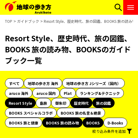
TOP
ガイドブック
Resort Style、歴史時代、旅の図鑑、BOOKS 旅の読
Resort Style、歴史時代、旅の図鑑、
BOOKS 旅の読み物、BOOKSのガイド
ブック一覧
すべて
地球の歩き方 海外
地球の歩き方 Jシリーズ（国内）
aruco 海外
aruco 国内
Plat
ランキング&テクニック
Resort Style
島旅
御朱印
歴史時代
旅の図鑑
BOOKS スペシャルコラボ
BOOKS 旅の名言＆絶景
BOOKS 旅と健康
BOOKS 旅の読み物
BOOKS
D-Books
絞り込み条件を追加