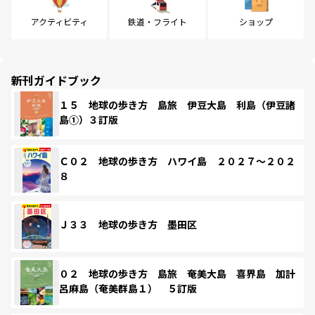
アクティビティ
鉄道・フライト
ショップ
新刊ガイドブック
１５ 地球の歩き方 島旅 伊豆大島 利島（伊豆諸
島①）３訂版
Ｃ０２ 地球の歩き方 ハワイ島 ２０２７～２０２
８
Ｊ３３ 地球の歩き方 墨田区
０２ 地球の歩き方 島旅 奄美大島 喜界島 加計
呂麻島（奄美群島１） ５訂版