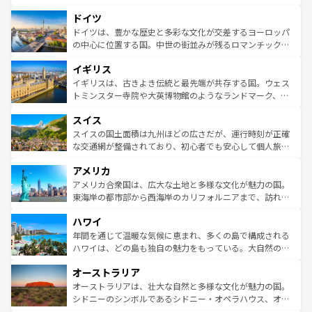
の城塞都市、穏やかなビーチリゾートまで多彩な表情を見
といった象徴的なスポットから、田舎町の古風な美しさま
せる。地方によって風土や気候が異なるスペインはその個
ドイツ
で、幅広い魅力が詰まっている。華麗な宮殿、歴史的な大
性で訪れる人を魅了する。 なお、新着のスペイン情報は
コ
聖堂、美しいビーチ、そして豊かな自然が、訪れる者を心
ドイツは、豊かな歴史と多彩な文化が交差するヨーロッパ
ンテンツ一覧
を参照してほしい。
から魅了する。また、フランスは美食の国としても知ら
の中心に位置する国。中世の街並みが残るロマンチック街
れ、フランス料理はユネスコ無形文化遺産にも登録されて
道から、未来を先取りするようなモダンな都市まで多様な
イギリス
いる。シャンパンの発祥地であるランス、プロヴァンスの
顔を持つこの国は、どこを歩いても飽きることがない。ベ
香り高いラベンダー畑など、多彩な楽しみ方が可能だ。さ
ルリンの文化的活気、バイエルン州のアルプスの絶景、そ
イギリスは、古きよき伝統と最先端が共存する国。ウェス
らに、パリ以外の地域にも魅力が溢れており、どの街角に
してライン川沿いのワイン畑といった風景は必見。ビール
トミンスター寺院や大英博物館のようなランドマーク、歴
も豊かな歴史と文化が息づいている。パリ以外の個性あふ
とソーセージを味わいながら地元の人と過ごす楽しい時間
史ある大学都市、美しい丘陵地帯や牧歌的な風景など、エ
れる地方に足を運ぶとそれぞれで全く異なる文化を体験で
スイス
は、お酒好きな人にはぜひ体験してほしい。 なお、新着の
リアごとに異なる魅力がある。また、優雅なアフタヌーン
きるだろう。 なお、新着のフランス情報は
コンテンツ一覧
ドイツ情報は
コンテンツ一覧
を参照してほしい。
ティー、ビール好きにはたまらない英国パブ、サッカー観
スイスの国土面積は九州ほどの広さだが、運行時刻が正確
を参照してほしい。
戦など、本場だからこそできる体験も豊富。イギリスを旅
な交通網が整備されており、初心者でも安心して個人旅行
して楽しみつくそう。 なお、新着のイギリス情報は
コンテ
を楽しめる。日本同様に時刻表どおりの旅が可能だ。中世
アメリカ
ンツ一覧
を参照してほしい。
の建物がそのまま残る町や、スイスならではのユニークな
博物館もあり、アルプス観光だけでなく町歩きも満喫する
アメリカ合衆国は、広大な土地と多様な文化が魅力の国。
ことができる。国民の所得が高いため物価も高いが、旅行
東海岸の都市部から西海岸のカリフォルニアまで、訪れる
者向けの交通パス提供のサービスもあり、うまく活用すれ
場所ごとに異なる風景と体験が待っている。ニューヨーク
ハワイ
ば市内交通費無料で観光を楽しむこともできる。 なお、新
のような巨大都市は、観光、ショッピング、エンターテイ
着のスイス情報は
コンテンツ一覧
を参照してほしい。
ンメントが詰まった刺激的なスポットだ。一方、アメリカ
年間を通じて温暖な気候に恵まれ、多くの島で構成される
西部には大自然が広がり、グランドキャニオンやイエロー
ハワイは、どの島も独自の魅力をもっている。大自然の神
ストーン国立公園といった絶景が堪能できる。さらに、南
秘を感じたいなら、火山が生み出した壮大な景観を誇るハ
オーストラリア
部のニューオーリンズでは、音楽と美食が融合した独特の
ワイ島は見逃せない。また、定番の観光地といえばオアフ
文化が魅力。旅行者はアメリカの各地域で異なる魅力を楽
島だが、静かな自然を求めるならマウイ島やカウアイ島が
オーストラリアは、壮大な自然と多様な文化が魅力の国。
しみながら、その多様性と豊かな歴史を感じることができ
おすすめ。エメラルドグリーンに輝く海をはじめ、豊かな
シドニーのシンボルであるシドニー・オペラハウス、オー
るだろう。車でのロードトリップや列車の旅も、アメリカ
文化や歴史が息づいている。「アロハスピリット」と呼ば
ストラリア東海岸北部に広がる大サンゴ礁地帯グレートバ