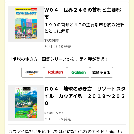
Ｗ０４ 世界２４６の首都と主要都
市
１９９の首都と４７の主要都市を旅の雑学
とともに解説
旅の図鑑
2021.03.18 発売
「地球の歩き方」図鑑シリーズから、第４弾が登場！
詳細を見る
Ｒ０４ 地球の歩き方 リゾートスタ
イル カウアイ島 ２０１９～２０２
０
Resort Style
2019.03.06 発売
カウアイ島だけを紹介したほかにない究極のガイド！ 美しい