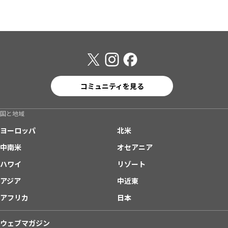
コミュニティを見る
国と地域
ヨーロッパ
北米
中南米
オセアニア
ハワイ
リゾート
アジア
中近東
アフリカ
日本
ウェブマガジン