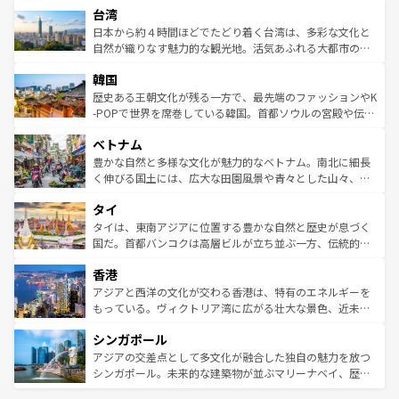
ならではの贅沢な旅のスタイルだ。 なお、新着のアメリカ
台湾
れるおもてなしの心で訪れる人々を迎えてくれるハワイの
リアリーフや大陸中央部にそびえるウルル（エアーズロッ
情報は
コンテンツ一覧
を参照してほしい。
人々、おいしいローカルフードやハワイアンミュージッ
ク）、タスマニアの美しい原生林やケアンズの熱帯雨林な
日本から約４時間ほどでたどり着く台湾は、多彩な文化と
ク、伝統的なフラダンスなど、すべてがハワイの魅力を彩
ど、見どころがたくさん。また、カフェやワイン、オージ
自然が織りなす魅力的な観光地。活気あふれる大都市の台
っている。訪れるたびに新しい発見と感動が待っているハ
ービーフなどの食文化も豊かで、美味しいものであふれて
北やノスタルジックな町並みが人気な九份（ジォウフェ
ワイを、存分に味わってほしい。 なお、新着のハワイ情報
韓国
いる。アクティビティも充実しており、サーフィンやダイ
ン）、静ひつな山岳地帯である台湾東部など、都市の喧騒
は
コンテンツ一覧
を参照してほしい。
ビング、ハイキングなど、アウトドア好きにはたまらな
と山間の静けさが共存しており、訪れる人に新しい発見と
歴史ある王朝文化が残る一方で、最先端のファッションやK
い。オーストラリアの多彩な魅力を存分に味わいつくそ
驚きをもたらしてくれる。また、奥深い台湾の食文化も魅
-POPで世界を席巻している韓国。首都ソウルの宮殿や伝統
う。 なお、新着のオーストラリア情報は
コンテンツ一覧
を
力で、夜市などの屋台グルメから高級料理、ヘルシーで美
家屋が並ぶエリアでは韓国の歴史と文化に浸ることがで
参照してほしい。
ベトナム
容にもいいと評判のスイーツなど、バラエティ豊かな料理
き、地方に足を延ばせば四季折々の自然美を楽しむことが
が味わえる。 なお、新着の台湾情報は
コンテンツ一覧
を参
できる。そして、キムチや焼肉、絶品のストリートフード
豊かな自然と多様な文化が魅力的なベトナム。南北に細長
照してほしい。
まで、さまざまな韓国料理が待っている。夜には、韓国な
く伸びる国土には、広大な田園風景や青々とした山々、世
らではのナイトライフも堪能できる。あたたかいホスピタ
界遺産に登録された壮大な自然景観が点在し、都市部では
タイ
リティに包まれながら、韓国の多彩な魅力を心ゆくまで味
急速な発展と共に伝統が息づく。ハノイの古い町並みやホ
わってみてほしい。 なお、新着の韓国情報は
コンテンツ一
ーチミン市のフランス統治時代の建物も、独特の雰囲気を
タイは、東南アジアに位置する豊かな自然と歴史が息づく
覧
を参照してほしい。
醸し出している。また、バラエティの豊かさとおいしさで
国だ。首都バンコクは高層ビルが立ち並ぶ一方、伝統的な
世界中の食通を魅了してやまないベトナム料理も魅力のひ
寺院や市場がいたるところに点在し、古きよき文化と現代
香港
とつ。フォーやバインミー、ベトナムコーヒーなどは、ぜ
の活気が交差している。北部ではチェンマイなどの山岳地
ひ現地で味わいたい。どの地域を訪れてもあたたかい人々
帯で自然と触れ合い、南部ではプーケットやクラビの美し
アジアと西洋の文化が交わる香港は、特有のエネルギーを
が旅行者を迎えてくれるので、きっと忘れられない旅にな
いビーチでリゾート気分を楽しむことができる。タイ料理
もっている。ヴィクトリア湾に広がる壮大な景色、近未来
るはずだ。 なお、新着のベトナム情報は
コンテンツ一覧
を
は世界的に有名で、屋台から高級レストランまで味覚を刺
的なアートスポット、そして歴史と現代が融合した町並
参照してほしい。
シンガポール
激する。気候は一年中温暖で、どの季節にも異なる楽しみ
み、どこを訪れても感動するはず。観光スポットが密集し
が待っている。親しみやすいタイの人々、仏教を中心とし
ており、効率よく見どころを回れるのも魅力。息をのむよ
アジアの交差点として多文化が融合した独自の魅力を放つ
た文化、そして多様な観光資源が、訪れる旅人を魅了し続
うな絶景から文化的な体験まで、香港を存分に楽しみ尽く
シンガポール。未来的な建築物が並ぶマリーナベイ、歴史
ける。 なお、新着のタイ情報は
コンテンツ一覧
を参照して
そう。 なお、新着の香港情報は
コンテンツ一覧
を参照して
と伝統を感じられるエスニックタウン、多数の緑豊かな公