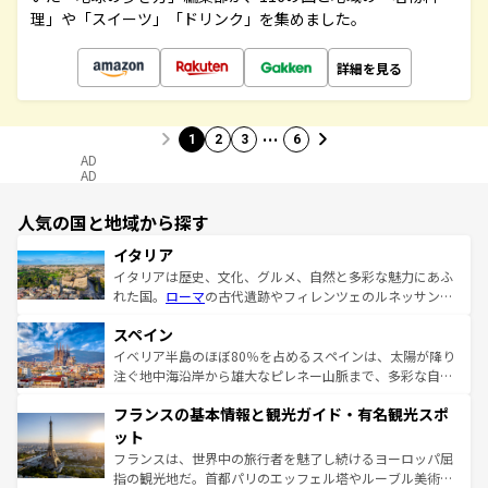
理」や「スイーツ」「ドリンク」を集めました。
詳細を見る
…
1
2
3
6
AD
AD
人気の国と地域から探す
イタリア
イタリアは歴史、文化、グルメ、自然と多彩な魅力にあふ
れた国。
ローマ
の古代遺跡やフィレンツェのルネッサンス
美術、ヴェネツィアの運河など、歴史あるスポットはもち
スペイン
ろん、トスカーナの美しい田園風景やアマルフィ海岸の絶
景など、自然景観も見逃せない。観光の合間には、本場の
イベリア半島のほぼ80％を占めるスペインは、太陽が降り
ピザやパスタなど、絶品のイタリア料理を堪能することも
注ぐ地中海沿岸から雄大なピレネー山脈まで、多彩な自然
できる。朝目覚めてから夜眠るまで、すべての瞬間を楽し
と文化が詰まったヨーロッパ屈指の旅行先だ。多様な地域
フランスの基本情報と観光ガイド・有名観光スポ
ませてくれるイタリアで、忘れられない旅をしてみよう！
文化が根付くこの国では、情熱的なフラメンコ、熱気あふ
なお、新着のイタリア情報は
コンテンツ一覧
を参照してほ
れる闘牛、そして美味しいタパスが生活の一部となってい
ット
しい。
る。首都マドリードの洗練された雰囲気や、バルセロナの
フランスは、世界中の旅行者を魅了し続けるヨーロッパ屈
アートに溢れた街角から、地方では古代ローマ遺跡や中世
指の観光地だ。首都パリのエッフェル塔やルーブル美術館