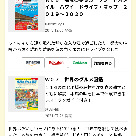
イル ハワイ ドライブ・マップ ２
０１９～２０２０
Resort Style
2018.12.05 発売
ワイキキから遠く離れた静かな入り江で過ごしたり、都会の喧
噪から遠く離れた離島を気の向くままにドライブを楽しむ
詳細を見る
Ｗ０７ 世界のグルメ図鑑
１１６の国と地域の名物料理を食の雑学と
ともに解説 本場の味を日本で体験できる
レストランガイド付き！
旅の図鑑
2021.07.26 発売
世界はおいしいモノにあふれている！ 世界中を旅して食べ歩
いた「地球の歩き方」編集部が、116の国と地域の「名物料