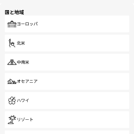
ほしい。
ほしい。
園や自然保護区など、自然が調和した近代的な景観と文化
の多様性あふれるカラフルな町は、どこを歩いても新しい
国と地域
発見がある。さらに、治安のよさや充実した公共交通機関
も、旅行者にとっては魅力的なポイント。グルメも豊富
で、ホーカーズは地元の風情を楽しめる外せないスポット
ヨーロッパ
だ。訪れる人を飽きさせないシンガポールで、多様な魅力
を体感しよう。 なお、新着のシンガポール情報は
コンテン
ツ一覧
を参照してほしい。
北米
中南米
オセアニア
ハワイ
リゾート