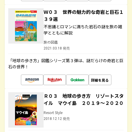
Ｗ０３ 世界の魅力的な奇岩と巨石１
３９選
不思議とロマンに満ちた岩石の謎を旅の雑
学とともに解説
旅の図鑑
2021.03.18 発売
「地球の歩き方」図鑑シリーズ第３弾は、謎だらけの奇岩と巨
石の世界！
詳細を見る
Ｒ０３ 地球の歩き方 リゾートスタ
イル マウイ島 ２０１９～２０２０
Resort Style
2018.12.12 発売