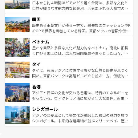
情報は
コンテンツ一覧
を参照してほしい。
人々、おいしいローカルフードやハワイアンミュージッ
ク）、タスマニアの美しい原生林やケアンズの熱帯雨林な
日本から約４時間ほどでたどり着く台湾は、多彩な文化と
ク、伝統的なフラダンスなど、すべてがハワイの魅力を彩
ど、見どころがたくさん。また、カフェやワイン、オージ
自然が織りなす魅力的な観光地。活気あふれる大都市の台
っている。訪れるたびに新しい発見と感動が待っているハ
ービーフなどの食文化も豊かで、美味しいものであふれて
北やノスタルジックな町並みが人気な九份（ジォウフェ
ワイを、存分に味わってほしい。 なお、新着のハワイ情報
韓国
いる。アクティビティも充実しており、サーフィンやダイ
ン）、静ひつな山岳地帯である台湾東部など、都市の喧騒
は
コンテンツ一覧
を参照してほしい。
ビング、ハイキングなど、アウトドア好きにはたまらな
と山間の静けさが共存しており、訪れる人に新しい発見と
歴史ある王朝文化が残る一方で、最先端のファッションやK
い。オーストラリアの多彩な魅力を存分に味わいつくそ
驚きをもたらしてくれる。また、奥深い台湾の食文化も魅
-POPで世界を席巻している韓国。首都ソウルの宮殿や伝統
う。 なお、新着のオーストラリア情報は
コンテンツ一覧
を
力で、夜市などの屋台グルメから高級料理、ヘルシーで美
家屋が並ぶエリアでは韓国の歴史と文化に浸ることがで
参照してほしい。
ベトナム
容にもいいと評判のスイーツなど、バラエティ豊かな料理
き、地方に足を延ばせば四季折々の自然美を楽しむことが
が味わえる。 なお、新着の台湾情報は
コンテンツ一覧
を参
できる。そして、キムチや焼肉、絶品のストリートフード
豊かな自然と多様な文化が魅力的なベトナム。南北に細長
照してほしい。
まで、さまざまな韓国料理が待っている。夜には、韓国な
く伸びる国土には、広大な田園風景や青々とした山々、世
らではのナイトライフも堪能できる。あたたかいホスピタ
界遺産に登録された壮大な自然景観が点在し、都市部では
タイ
リティに包まれながら、韓国の多彩な魅力を心ゆくまで味
急速な発展と共に伝統が息づく。ハノイの古い町並みやホ
わってみてほしい。 なお、新着の韓国情報は
コンテンツ一
ーチミン市のフランス統治時代の建物も、独特の雰囲気を
タイは、東南アジアに位置する豊かな自然と歴史が息づく
覧
を参照してほしい。
醸し出している。また、バラエティの豊かさとおいしさで
国だ。首都バンコクは高層ビルが立ち並ぶ一方、伝統的な
世界中の食通を魅了してやまないベトナム料理も魅力のひ
寺院や市場がいたるところに点在し、古きよき文化と現代
香港
とつ。フォーやバインミー、ベトナムコーヒーなどは、ぜ
の活気が交差している。北部ではチェンマイなどの山岳地
ひ現地で味わいたい。どの地域を訪れてもあたたかい人々
帯で自然と触れ合い、南部ではプーケットやクラビの美し
アジアと西洋の文化が交わる香港は、特有のエネルギーを
が旅行者を迎えてくれるので、きっと忘れられない旅にな
いビーチでリゾート気分を楽しむことができる。タイ料理
もっている。ヴィクトリア湾に広がる壮大な景色、近未来
るはずだ。 なお、新着のベトナム情報は
コンテンツ一覧
を
は世界的に有名で、屋台から高級レストランまで味覚を刺
的なアートスポット、そして歴史と現代が融合した町並
参照してほしい。
シンガポール
激する。気候は一年中温暖で、どの季節にも異なる楽しみ
み、どこを訪れても感動するはず。観光スポットが密集し
が待っている。親しみやすいタイの人々、仏教を中心とし
ており、効率よく見どころを回れるのも魅力。息をのむよ
アジアの交差点として多文化が融合した独自の魅力を放つ
た文化、そして多様な観光資源が、訪れる旅人を魅了し続
うな絶景から文化的な体験まで、香港を存分に楽しみ尽く
シンガポール。未来的な建築物が並ぶマリーナベイ、歴史
ける。 なお、新着のタイ情報は
コンテンツ一覧
を参照して
そう。 なお、新着の香港情報は
コンテンツ一覧
を参照して
と伝統を感じられるエスニックタウン、多数の緑豊かな公
ほしい。
ほしい。
園や自然保護区など、自然が調和した近代的な景観と文化
の多様性あふれるカラフルな町は、どこを歩いても新しい