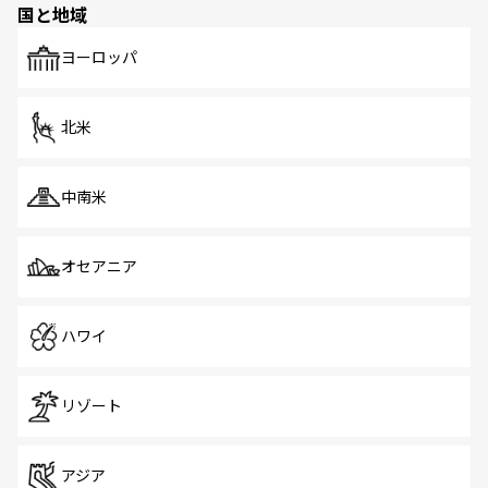
国と地域
発見がある。さらに、治安のよさや充実した公共交通機関
も、旅行者にとっては魅力的なポイント。グルメも豊富
で、ホーカーズは地元の風情を楽しめる外せないスポット
ヨーロッパ
だ。訪れる人を飽きさせないシンガポールで、多様な魅力
を体感しよう。 なお、新着のシンガポール情報は
コンテン
ツ一覧
を参照してほしい。
北米
中南米
オセアニア
ハワイ
リゾート
アジア