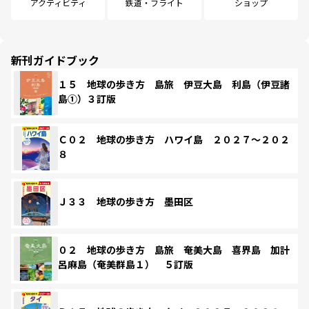
アクティビティ
鉄道・フライト
ショップ
新刊ガイドブック
１５ 地球の歩き方 島旅 伊豆大島 利島（伊豆諸
島①）３訂版
Ｃ０２ 地球の歩き方 ハワイ島 ２０２７～２０２
８
Ｊ３３ 地球の歩き方 墨田区
０２ 地球の歩き方 島旅 奄美大島 喜界島 加計
呂麻島（奄美群島１） ５訂版