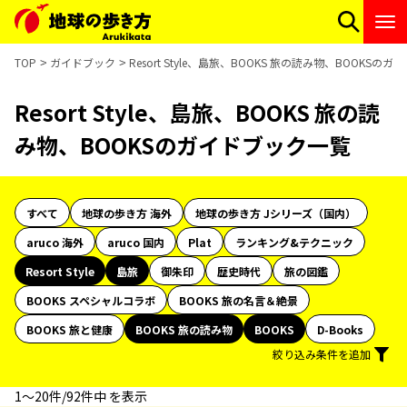
TOP
ガイドブック
Resort Style、島旅、BOOKS 旅の読み物、BOOKSの
Resort Style、島旅、BOOKS 旅の読
み物、BOOKSのガイドブック一覧
すべて
地球の歩き方 海外
地球の歩き方 Jシリーズ（国内）
aruco 海外
aruco 国内
Plat
ランキング&テクニック
Resort Style
島旅
御朱印
歴史時代
旅の図鑑
BOOKS スペシャルコラボ
BOOKS 旅の名言＆絶景
BOOKS 旅と健康
BOOKS 旅の読み物
BOOKS
D-Books
絞り込み条件を追加
1〜20件/92件中 を表示