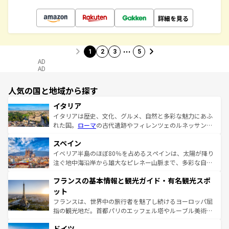
詳細を見る
…
1
2
3
5
AD
AD
人気の国と地域から探す
イタリア
イタリアは歴史、文化、グルメ、自然と多彩な魅力にあふ
れた国。
ローマ
の古代遺跡やフィレンツェのルネッサンス
美術、ヴェネツィアの運河など、歴史あるスポットはもち
スペイン
ろん、トスカーナの美しい田園風景やアマルフィ海岸の絶
景など、自然景観も見逃せない。観光の合間には、本場の
イベリア半島のほぼ80％を占めるスペインは、太陽が降り
ピザやパスタなど、絶品のイタリア料理を堪能することも
注ぐ地中海沿岸から雄大なピレネー山脈まで、多彩な自然
できる。朝目覚めてから夜眠るまで、すべての瞬間を楽し
と文化が詰まったヨーロッパ屈指の旅行先だ。多様な地域
フランスの基本情報と観光ガイド・有名観光スポ
ませてくれるイタリアで、忘れられない旅をしてみよう！
文化が根付くこの国では、情熱的なフラメンコ、熱気あふ
なお、新着のイタリア情報は
コンテンツ一覧
を参照してほ
れる闘牛、そして美味しいタパスが生活の一部となってい
ット
しい。
る。首都マドリードの洗練された雰囲気や、バルセロナの
フランスは、世界中の旅行者を魅了し続けるヨーロッパ屈
アートに溢れた街角から、地方では古代ローマ遺跡や中世
指の観光地だ。首都パリのエッフェル塔やルーブル美術館
の城塞都市、穏やかなビーチリゾートまで多彩な表情を見
といった象徴的なスポットから、田舎町の古風な美しさま
せる。地方によって風土や気候が異なるスペインはその個
ドイツ
で、幅広い魅力が詰まっている。華麗な宮殿、歴史的な大