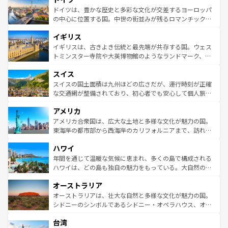
性で訪れる人を魅了する。 なお、新着のスペイン情報は
コ
聖堂、美しいビーチ、そして豊かな自然が、訪れる者を心
ドイツは、豊かな歴史と多彩な文化が交差するヨーロッパ
ンテンツ一覧
を参照してほしい。
から魅了する。また、フランスは美食の国としても知ら
の中心に位置する国。中世の街並みが残るロマンチック街
れ、フランス料理はユネスコ無形文化遺産にも登録されて
道から、未来を先取りするようなモダンな都市まで多様な
イギリス
いる。シャンパンの発祥地であるランス、プロヴァンスの
顔を持つこの国は、どこを歩いても飽きることがない。ベ
香り高いラベンダー畑など、多彩な楽しみ方が可能だ。さ
ルリンの文化的活気、バイエルン州のアルプスの絶景、そ
イギリスは、古きよき伝統と最先端が共存する国。ウェス
らに、パリ以外の地域にも魅力が溢れており、どの街角に
してライン川沿いのワイン畑といった風景は必見。ビール
トミンスター寺院や大英博物館のようなランドマーク、歴
も豊かな歴史と文化が息づいている。パリ以外の個性あふ
とソーセージを味わいながら地元の人と過ごす楽しい時間
史ある大学都市、美しい丘陵地帯や牧歌的な風景など、エ
れる地方に足を運ぶとそれぞれで全く異なる文化を体験で
スイス
は、お酒好きな人にはぜひ体験してほしい。 なお、新着の
リアごとに異なる魅力がある。また、優雅なアフタヌーン
きるだろう。 なお、新着のフランス情報は
コンテンツ一覧
ドイツ情報は
コンテンツ一覧
を参照してほしい。
ティー、ビール好きにはたまらない英国パブ、サッカー観
スイスの国土面積は九州ほどの広さだが、運行時刻が正確
を参照してほしい。
戦など、本場だからこそできる体験も豊富。イギリスを旅
な交通網が整備されており、初心者でも安心して個人旅行
して楽しみつくそう。 なお、新着のイギリス情報は
コンテ
を楽しめる。日本同様に時刻表どおりの旅が可能だ。中世
アメリカ
ンツ一覧
を参照してほしい。
の建物がそのまま残る町や、スイスならではのユニークな
博物館もあり、アルプス観光だけでなく町歩きも満喫する
アメリカ合衆国は、広大な土地と多様な文化が魅力の国。
ことができる。国民の所得が高いため物価も高いが、旅行
東海岸の都市部から西海岸のカリフォルニアまで、訪れる
者向けの交通パス提供のサービスもあり、うまく活用すれ
場所ごとに異なる風景と体験が待っている。ニューヨーク
ハワイ
ば市内交通費無料で観光を楽しむこともできる。 なお、新
のような巨大都市は、観光、ショッピング、エンターテイ
着のスイス情報は
コンテンツ一覧
を参照してほしい。
ンメントが詰まった刺激的なスポットだ。一方、アメリカ
年間を通じて温暖な気候に恵まれ、多くの島で構成される
西部には大自然が広がり、グランドキャニオンやイエロー
ハワイは、どの島も独自の魅力をもっている。大自然の神
ストーン国立公園といった絶景が堪能できる。さらに、南
秘を感じたいなら、火山が生み出した壮大な景観を誇るハ
オーストラリア
部のニューオーリンズでは、音楽と美食が融合した独特の
ワイ島は見逃せない。また、定番の観光地といえばオアフ
文化が魅力。旅行者はアメリカの各地域で異なる魅力を楽
島だが、静かな自然を求めるならマウイ島やカウアイ島が
オーストラリアは、壮大な自然と多様な文化が魅力の国。
しみながら、その多様性と豊かな歴史を感じることができ
おすすめ。エメラルドグリーンに輝く海をはじめ、豊かな
シドニーのシンボルであるシドニー・オペラハウス、オー
るだろう。車でのロードトリップや列車の旅も、アメリカ
文化や歴史が息づいている。「アロハスピリット」と呼ば
ストラリア東海岸北部に広がる大サンゴ礁地帯グレートバ
ならではの贅沢な旅のスタイルだ。 なお、新着のアメリカ
台湾
れるおもてなしの心で訪れる人々を迎えてくれるハワイの
リアリーフや大陸中央部にそびえるウルル（エアーズロッ