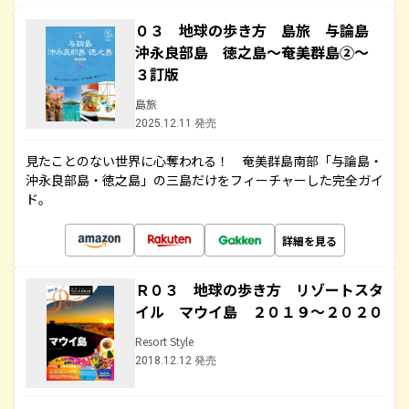
０３ 地球の歩き方 島旅 与論島
沖永良部島 徳之島～奄美群島②～
３訂版
島旅
2025.12.11 発売
見たことのない世界に心奪われる！ 奄美群島南部「与論島・
沖永良部島・徳之島」の三島だけをフィーチャーした完全ガイ
ド。
詳細を見る
Ｒ０３ 地球の歩き方 リゾートスタ
イル マウイ島 ２０１９～２０２０
Resort Style
2018.12.12 発売