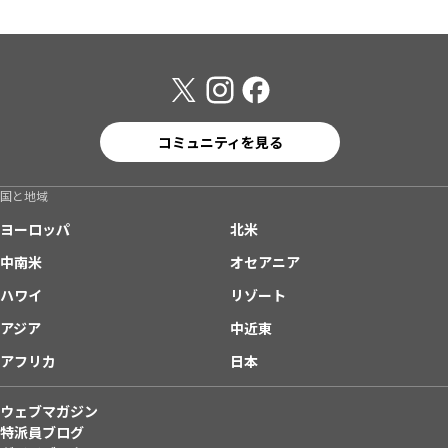
コミュニティを見る
国と地域
ヨーロッパ
北米
中南米
オセアニア
ハワイ
リゾート
アジア
中近東
アフリカ
日本
ウェブマガジン
特派員ブログ