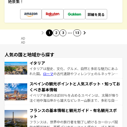
絶景集！
詳細を見る
…
1
2
3
13
AD
AD
人気の国と地域から探す
イタリア
イタリアは歴史、文化、グルメ、自然と多彩な魅力にあふ
れた国。
ローマ
の古代遺跡やフィレンツェのルネッサンス
美術、ヴェネツィアの運河など、歴史あるスポットはもち
スペインの観光ポイントと人気スポット・知ってお
ろん、トスカーナの美しい田園風景やアマルフィ海岸の絶
景など、自然景観も見逃せない。観光の合間には、本場の
くべき基本情報
ピザやパスタなど、絶品のイタリア料理を堪能することも
イベリア半島のほぼ80％を占めるスペインは、太陽が降り
できる。朝目覚めてから夜眠るまで、すべての瞬間を楽し
注ぐ地中海沿岸から雄大なピレネー山脈まで、多彩な自然
ませてくれるイタリアで、忘れられない旅をしてみよう！
と文化が詰まったヨーロッパ屈指の旅行先だ。多様な地域
なお、新着のイタリア情報は
コンテンツ一覧
を参照してほ
フランスの基本情報と観光ガイド・有名観光スポ
文化が根付くこの国では、情熱的なフラメンコ、熱気あふ
しい。
れる闘牛、そして美味しいタパスが生活の一部となってい
ット
る。首都マドリードの洗練された雰囲気や、バルセロナの
フランスは、世界中の旅行者を魅了し続けるヨーロッパ屈
アートに溢れた街角から、地方では古代ローマ遺跡や中世
指の観光地だ。首都パリのエッフェル塔やルーブル美術館