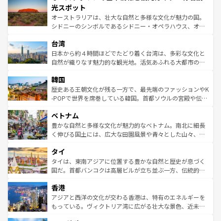
文化が魅力。旅行者はアメリカの各地域で異なる魅力を楽
島だが、静かな自然を求めるならマウイ島やカウアイ島が
光スポット
しみながら、その多様性と豊かな歴史を感じることができ
おすすめ。エメラルドグリーンに輝く海をはじめ、豊かな
オーストラリアは、壮大な自然と多様な文化が魅力の国。
るだろう。車でのロードトリップや列車の旅も、アメリカ
文化や歴史が息づいている。「アロハスピリット」と呼ば
シドニーのシンボルであるシドニー・オペラハウス、オー
ならではの贅沢な旅のスタイルだ。 なお、新着のアメリカ
れるおもてなしの心で訪れる人々を迎えてくれるハワイの
ストラリア東海岸北部に広がる大サンゴ礁地帯グレートバ
情報は
コンテンツ一覧
を参照してほしい。
人々、おいしいローカルフードやハワイアンミュージッ
台湾
リアリーフや大陸中央部にそびえるウルル（エアーズロッ
ク、伝統的なフラダンスなど、すべてがハワイの魅力を彩
ク）、タスマニアの美しい原生林やケアンズの熱帯雨林な
日本から約４時間ほどでたどり着く台湾は、多彩な文化と
っている。訪れるたびに新しい発見と感動が待っているハ
ど、見どころがたくさん。また、カフェやワイン、オージ
自然が織りなす魅力的な観光地。活気あふれる大都市の台
ワイを、存分に味わってほしい。 なお、新着のハワイ情報
ービーフなどの食文化も豊かで、美味しいものであふれて
北やノスタルジックな町並みが人気な九份（ジォウフェ
は
コンテンツ一覧
を参照してほしい。
韓国
いる。アクティビティも充実しており、サーフィンやダイ
ン）、静ひつな山岳地帯である台湾東部など、都市の喧騒
ビング、ハイキングなど、アウトドア好きにはたまらな
と山間の静けさが共存しており、訪れる人に新しい発見と
歴史ある王朝文化が残る一方で、最先端のファッションやK
い。オーストラリアの多彩な魅力を存分に味わいつくそ
驚きをもたらしてくれる。また、奥深い台湾の食文化も魅
-POPで世界を席巻している韓国。首都ソウルの宮殿や伝統
う。 なお、新着のオーストラリア情報は
コンテンツ一覧
を
力で、夜市などの屋台グルメから高級料理、ヘルシーで美
家屋が並ぶエリアでは韓国の歴史と文化に浸ることがで
参照してほしい。
ベトナム
容にもいいと評判のスイーツなど、バラエティ豊かな料理
き、地方に足を延ばせば四季折々の自然美を楽しむことが
が味わえる。 なお、新着の台湾情報は
コンテンツ一覧
を参
できる。そして、キムチや焼肉、絶品のストリートフード
豊かな自然と多様な文化が魅力的なベトナム。南北に細長
照してほしい。
まで、さまざまな韓国料理が待っている。夜には、韓国な
く伸びる国土には、広大な田園風景や青々とした山々、世
らではのナイトライフも堪能できる。あたたかいホスピタ
界遺産に登録された壮大な自然景観が点在し、都市部では
タイ
リティに包まれながら、韓国の多彩な魅力を心ゆくまで味
急速な発展と共に伝統が息づく。ハノイの古い町並みやホ
わってみてほしい。 なお、新着の韓国情報は
コンテンツ一
ーチミン市のフランス統治時代の建物も、独特の雰囲気を
タイは、東南アジアに位置する豊かな自然と歴史が息づく
覧
を参照してほしい。
醸し出している。また、バラエティの豊かさとおいしさで
国だ。首都バンコクは高層ビルが立ち並ぶ一方、伝統的な
世界中の食通を魅了してやまないベトナム料理も魅力のひ
寺院や市場がいたるところに点在し、古きよき文化と現代
香港
とつ。フォーやバインミー、ベトナムコーヒーなどは、ぜ
の活気が交差している。北部ではチェンマイなどの山岳地
ひ現地で味わいたい。どの地域を訪れてもあたたかい人々
帯で自然と触れ合い、南部ではプーケットやクラビの美し
アジアと西洋の文化が交わる香港は、特有のエネルギーを
が旅行者を迎えてくれるので、きっと忘れられない旅にな
いビーチでリゾート気分を楽しむことができる。タイ料理
もっている。ヴィクトリア湾に広がる壮大な景色、近未来
るはずだ。 なお、新着のベトナム情報は
コンテンツ一覧
を
は世界的に有名で、屋台から高級レストランまで味覚を刺
的なアートスポット、そして歴史と現代が融合した町並