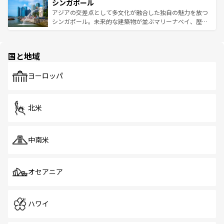
参照してほしい。
シンガポール
激する。気候は一年中温暖で、どの季節にも異なる楽しみ
み、どこを訪れても感動するはず。観光スポットが密集し
が待っている。親しみやすいタイの人々、仏教を中心とし
ており、効率よく見どころを回れるのも魅力。息をのむよ
アジアの交差点として多文化が融合した独自の魅力を放つ
た文化、そして多様な観光資源が、訪れる旅人を魅了し続
うな絶景から文化的な体験まで、香港を存分に楽しみ尽く
シンガポール。未来的な建築物が並ぶマリーナベイ、歴史
ける。 なお、新着のタイ情報は
コンテンツ一覧
を参照して
そう。 なお、新着の香港情報は
コンテンツ一覧
を参照して
と伝統を感じられるエスニックタウン、多数の緑豊かな公
ほしい。
ほしい。
園や自然保護区など、自然が調和した近代的な景観と文化
の多様性あふれるカラフルな町は、どこを歩いても新しい
国と地域
発見がある。さらに、治安のよさや充実した公共交通機関
も、旅行者にとっては魅力的なポイント。グルメも豊富
で、ホーカーズは地元の風情を楽しめる外せないスポット
ヨーロッパ
だ。訪れる人を飽きさせないシンガポールで、多様な魅力
を体感しよう。 なお、新着のシンガポール情報は
コンテン
ツ一覧
を参照してほしい。
北米
中南米
オセアニア
ハワイ