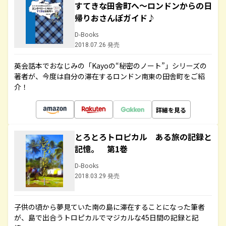
すてきな田舎町へ～ロンドンからの日
帰りおさんぽガイド♪
D-Books
2018.07.26 発売
英会話本でおなじみの「Kayoの“秘密のノート”」シリーズの
著者が、今度は自分の滞在するロンドン南東の田舎町をご紹
介！
詳細を見る
とろとろトロピカル ある旅の記録と
記憶。 第1巻
D-Books
2018.03.29 発売
子供の頃から夢見ていた南の島に滞在することになった筆者
が、島で出合うトロピカルでマジカルな45日間の記録と記