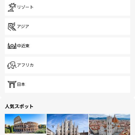
リゾート
アジア
中近東
アフリカ
日本
人気スポット