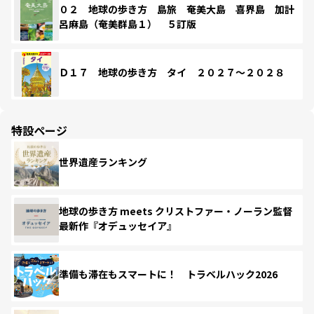
０２ 地球の歩き方 島旅 奄美大島 喜界島 加計
呂麻島（奄美群島１） ５訂版
Ｄ１７ 地球の歩き方 タイ ２０２７～２０２８
特設ページ
世界遺産ランキング
地球の歩き方 meets クリストファー・ノーラン監督
最新作『オデュッセイア』
準備も滞在もスマートに！ トラベルハック2026