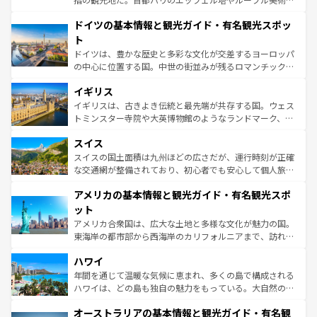
の城塞都市、穏やかなビーチリゾートまで多彩な表情を見
といった象徴的なスポットから、田舎町の古風な美しさま
せる。地方によって風土や気候が異なるスペインはその個
ドイツの基本情報と観光ガイド・有名観光スポッ
で、幅広い魅力が詰まっている。華麗な宮殿、歴史的な大
性で訪れる人を魅了する。 なお、新着のスペイン情報は
コ
聖堂、美しいビーチ、そして豊かな自然が、訪れる者を心
ト
ンテンツ一覧
を参照してほしい。
から魅了する。また、フランスは美食の国としても知ら
ドイツは、豊かな歴史と多彩な文化が交差するヨーロッパ
れ、フランス料理はユネスコ無形文化遺産にも登録されて
の中心に位置する国。中世の街並みが残るロマンチック街
いる。シャンパンの発祥地であるランス、プロヴァンスの
道から、未来を先取りするようなモダンな都市まで多様な
香り高いラベンダー畑など、多彩な楽しみ方が可能だ。さ
イギリス
顔を持つこの国は、どこを歩いても飽きることがない。ベ
らに、パリ以外の地域にも魅力が溢れており、どの街角に
ルリンの文化的活気、バイエルン州のアルプスの絶景、そ
イギリスは、古きよき伝統と最先端が共存する国。ウェス
も豊かな歴史と文化が息づいている。パリ以外の個性あふ
してライン川沿いのワイン畑といった風景は必見。ビール
トミンスター寺院や大英博物館のようなランドマーク、歴
れる地方に足を運ぶとそれぞれで全く異なる文化を体験で
とソーセージを味わいながら地元の人と過ごす楽しい時間
史ある大学都市、美しい丘陵地帯や牧歌的な風景など、エ
きるだろう。 なお、新着のフランス情報は
コンテンツ一覧
スイス
は、お酒好きな人にはぜひ体験してほしい。 なお、新着の
リアごとに異なる魅力がある。また、優雅なアフタヌーン
を参照してほしい。
ドイツ情報は
コンテンツ一覧
を参照してほしい。
ティー、ビール好きにはたまらない英国パブ、サッカー観
スイスの国土面積は九州ほどの広さだが、運行時刻が正確
戦など、本場だからこそできる体験も豊富。イギリスを旅
な交通網が整備されており、初心者でも安心して個人旅行
して楽しみつくそう。 なお、新着のイギリス情報は
コンテ
を楽しめる。日本同様に時刻表どおりの旅が可能だ。中世
アメリカの基本情報と観光ガイド・有名観光スポ
ンツ一覧
を参照してほしい。
の建物がそのまま残る町や、スイスならではのユニークな
博物館もあり、アルプス観光だけでなく町歩きも満喫する
ット
ことができる。国民の所得が高いため物価も高いが、旅行
アメリカ合衆国は、広大な土地と多様な文化が魅力の国。
者向けの交通パス提供のサービスもあり、うまく活用すれ
東海岸の都市部から西海岸のカリフォルニアまで、訪れる
ば市内交通費無料で観光を楽しむこともできる。 なお、新
場所ごとに異なる風景と体験が待っている。ニューヨーク
着のスイス情報は
コンテンツ一覧
を参照してほしい。
ハワイ
のような巨大都市は、観光、ショッピング、エンターテイ
ンメントが詰まった刺激的なスポットだ。一方、アメリカ
年間を通じて温暖な気候に恵まれ、多くの島で構成される
西部には大自然が広がり、グランドキャニオンやイエロー
ハワイは、どの島も独自の魅力をもっている。大自然の神
ストーン国立公園といった絶景が堪能できる。さらに、南
秘を感じたいなら、火山が生み出した壮大な景観を誇るハ
オーストラリアの基本情報と観光ガイド・有名観
部のニューオーリンズでは、音楽と美食が融合した独特の
ワイ島は見逃せない。また、定番の観光地といえばオアフ