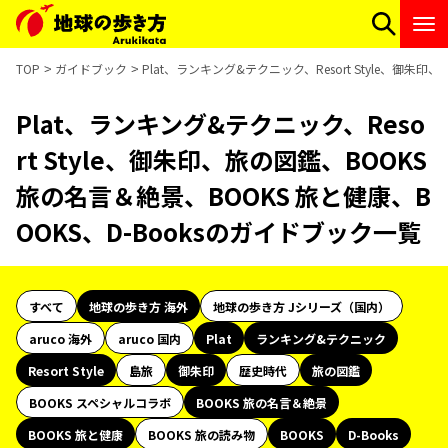
TOP
ガイドブック
Plat、ランキング&テクニック、Resort Style、御朱
Plat、ランキング&テクニック、Reso
rt Style、御朱印、旅の図鑑、BOOKS
旅の名言＆絶景、BOOKS 旅と健康、B
OOKS、D-Booksのガイドブック一覧
すべて
地球の歩き方 海外
地球の歩き方 Jシリーズ（国内）
aruco 海外
aruco 国内
Plat
ランキング&テクニック
Resort Style
島旅
御朱印
歴史時代
旅の図鑑
BOOKS スペシャルコラボ
BOOKS 旅の名言＆絶景
BOOKS 旅と健康
BOOKS 旅の読み物
BOOKS
D-Books