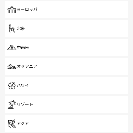
も、旅行者にとっては魅力的なポイント。グルメも豊富
で、ホーカーズは地元の風情を楽しめる外せないスポット
ヨーロッパ
だ。訪れる人を飽きさせないシンガポールで、多様な魅力
を体感しよう。 なお、新着のシンガポール情報は
コンテン
ツ一覧
を参照してほしい。
北米
中南米
オセアニア
ハワイ
リゾート
アジア