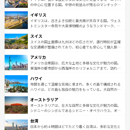
ンテンツ一覧
を参照してほしい。
から魅了する。また、フランスは美食の国としても知ら
の中心に位置する国。中世の街並みが残るロマンチック街
れ、フランス料理はユネスコ無形文化遺産にも登録されて
道から、未来を先取りするようなモダンな都市まで多様な
イギリス
いる。シャンパンの発祥地であるランス、プロヴァンスの
顔を持つこの国は、どこを歩いても飽きることがない。ベ
香り高いラベンダー畑など、多彩な楽しみ方が可能だ。さ
ルリンの文化的活気、バイエルン州のアルプスの絶景、そ
イギリスは、古きよき伝統と最先端が共存する国。ウェス
らに、パリ以外の地域にも魅力が溢れており、どの街角に
してライン川沿いのワイン畑といった風景は必見。ビール
トミンスター寺院や大英博物館のようなランドマーク、歴
も豊かな歴史と文化が息づいている。パリ以外の個性あふ
とソーセージを味わいながら地元の人と過ごす楽しい時間
史ある大学都市、美しい丘陵地帯や牧歌的な風景など、エ
れる地方に足を運ぶとそれぞれで全く異なる文化を体験で
スイス
は、お酒好きな人にはぜひ体験してほしい。 なお、新着の
リアごとに異なる魅力がある。また、優雅なアフタヌーン
きるだろう。 なお、新着のフランス情報は
コンテンツ一覧
ドイツ情報は
コンテンツ一覧
を参照してほしい。
ティー、ビール好きにはたまらない英国パブ、サッカー観
スイスの国土面積は九州ほどの広さだが、運行時刻が正確
を参照してほしい。
戦など、本場だからこそできる体験も豊富。イギリスを旅
な交通網が整備されており、初心者でも安心して個人旅行
して楽しみつくそう。 なお、新着のイギリス情報は
コンテ
を楽しめる。日本同様に時刻表どおりの旅が可能だ。中世
アメリカ
ンツ一覧
を参照してほしい。
の建物がそのまま残る町や、スイスならではのユニークな
博物館もあり、アルプス観光だけでなく町歩きも満喫する
アメリカ合衆国は、広大な土地と多様な文化が魅力の国。
ことができる。国民の所得が高いため物価も高いが、旅行
東海岸の都市部から西海岸のカリフォルニアまで、訪れる
者向けの交通パス提供のサービスもあり、うまく活用すれ
場所ごとに異なる風景と体験が待っている。ニューヨーク
ハワイ
ば市内交通費無料で観光を楽しむこともできる。 なお、新
のような巨大都市は、観光、ショッピング、エンターテイ
着のスイス情報は
コンテンツ一覧
を参照してほしい。
ンメントが詰まった刺激的なスポットだ。一方、アメリカ
年間を通じて温暖な気候に恵まれ、多くの島で構成される
西部には大自然が広がり、グランドキャニオンやイエロー
ハワイは、どの島も独自の魅力をもっている。大自然の神
ストーン国立公園といった絶景が堪能できる。さらに、南
秘を感じたいなら、火山が生み出した壮大な景観を誇るハ
オーストラリア
部のニューオーリンズでは、音楽と美食が融合した独特の
ワイ島は見逃せない。また、定番の観光地といえばオアフ
文化が魅力。旅行者はアメリカの各地域で異なる魅力を楽
島だが、静かな自然を求めるならマウイ島やカウアイ島が
オーストラリアは、壮大な自然と多様な文化が魅力の国。
しみながら、その多様性と豊かな歴史を感じることができ
おすすめ。エメラルドグリーンに輝く海をはじめ、豊かな
シドニーのシンボルであるシドニー・オペラハウス、オー
るだろう。車でのロードトリップや列車の旅も、アメリカ
文化や歴史が息づいている。「アロハスピリット」と呼ば
ストラリア東海岸北部に広がる大サンゴ礁地帯グレートバ
ならではの贅沢な旅のスタイルだ。 なお、新着のアメリカ
台湾
れるおもてなしの心で訪れる人々を迎えてくれるハワイの
リアリーフや大陸中央部にそびえるウルル（エアーズロッ
情報は
コンテンツ一覧
を参照してほしい。
人々、おいしいローカルフードやハワイアンミュージッ
ク）、タスマニアの美しい原生林やケアンズの熱帯雨林な
日本から約４時間ほどでたどり着く台湾は、多彩な文化と