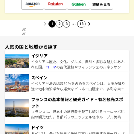
詳細を見る
…
1
2
3
13
AD
AD
人気の国と地域から探す
イタリア
イタリアは歴史、文化、グルメ、自然と多彩な魅力にあふ
れた国。
ローマ
の古代遺跡やフィレンツェのルネッサンス
美術、ヴェネツィアの運河など、歴史あるスポットはもち
スペイン
ろん、トスカーナの美しい田園風景やアマルフィ海岸の絶
景など、自然景観も見逃せない。観光の合間には、本場の
イベリア半島のほぼ80％を占めるスペインは、太陽が降り
ピザやパスタなど、絶品のイタリア料理を堪能することも
注ぐ地中海沿岸から雄大なピレネー山脈まで、多彩な自然
できる。朝目覚めてから夜眠るまで、すべての瞬間を楽し
と文化が詰まったヨーロッパ屈指の旅行先だ。多様な地域
フランスの基本情報と観光ガイド・有名観光スポ
ませてくれるイタリアで、忘れられない旅をしてみよう！
文化が根付くこの国では、情熱的なフラメンコ、熱気あふ
なお、新着のイタリア情報は
コンテンツ一覧
を参照してほ
れる闘牛、そして美味しいタパスが生活の一部となってい
ット
しい。
る。首都マドリードの洗練された雰囲気や、バルセロナの
フランスは、世界中の旅行者を魅了し続けるヨーロッパ屈
アートに溢れた街角から、地方では古代ローマ遺跡や中世
指の観光地だ。首都パリのエッフェル塔やルーブル美術館
の城塞都市、穏やかなビーチリゾートまで多彩な表情を見
といった象徴的なスポットから、田舎町の古風な美しさま
せる。地方によって風土や気候が異なるスペインはその個
ドイツ
で、幅広い魅力が詰まっている。華麗な宮殿、歴史的な大
性で訪れる人を魅了する。 なお、新着のスペイン情報は
コ
聖堂、美しいビーチ、そして豊かな自然が、訪れる者を心
ドイツは、豊かな歴史と多彩な文化が交差するヨーロッパ