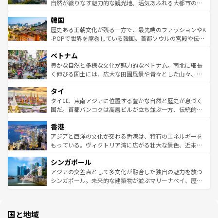
ク、伝統的なフラダンスなど、すべてがハワイの魅力を彩
ど、見どころがたくさん。また、カフェやワイン、オージ
自然が織りなす魅力的な観光地。活気あふれる大都市の台
っている。訪れるたびに新しい発見と感動が待っているハ
ービーフなどの食文化も豊かで、美味しいものであふれて
北やノスタルジックな町並みが人気な九份（ジォウフェ
ワイを、存分に味わってほしい。 なお、新着のハワイ情報
韓国
いる。アクティビティも充実しており、サーフィンやダイ
ン）、静ひつな山岳地帯である台湾東部など、都市の喧騒
は
コンテンツ一覧
を参照してほしい。
ビング、ハイキングなど、アウトドア好きにはたまらな
と山間の静けさが共存しており、訪れる人に新しい発見と
歴史ある王朝文化が残る一方で、最先端のファッションやK
い。オーストラリアの多彩な魅力を存分に味わいつくそ
驚きをもたらしてくれる。また、奥深い台湾の食文化も魅
-POPで世界を席巻している韓国。首都ソウルの宮殿や伝統
う。 なお、新着のオーストラリア情報は
コンテンツ一覧
を
力で、夜市などの屋台グルメから高級料理、ヘルシーで美
家屋が並ぶエリアでは韓国の歴史と文化に浸ることがで
参照してほしい。
ベトナム
容にもいいと評判のスイーツなど、バラエティ豊かな料理
き、地方に足を延ばせば四季折々の自然美を楽しむことが
が味わえる。 なお、新着の台湾情報は
コンテンツ一覧
を参
できる。そして、キムチや焼肉、絶品のストリートフード
豊かな自然と多様な文化が魅力的なベトナム。南北に細長
照してほしい。
まで、さまざまな韓国料理が待っている。夜には、韓国な
く伸びる国土には、広大な田園風景や青々とした山々、世
らではのナイトライフも堪能できる。あたたかいホスピタ
界遺産に登録された壮大な自然景観が点在し、都市部では
タイ
リティに包まれながら、韓国の多彩な魅力を心ゆくまで味
急速な発展と共に伝統が息づく。ハノイの古い町並みやホ
わってみてほしい。 なお、新着の韓国情報は
コンテンツ一
ーチミン市のフランス統治時代の建物も、独特の雰囲気を
タイは、東南アジアに位置する豊かな自然と歴史が息づく
覧
を参照してほしい。
醸し出している。また、バラエティの豊かさとおいしさで
国だ。首都バンコクは高層ビルが立ち並ぶ一方、伝統的な
世界中の食通を魅了してやまないベトナム料理も魅力のひ
寺院や市場がいたるところに点在し、古きよき文化と現代
香港
とつ。フォーやバインミー、ベトナムコーヒーなどは、ぜ
の活気が交差している。北部ではチェンマイなどの山岳地
ひ現地で味わいたい。どの地域を訪れてもあたたかい人々
帯で自然と触れ合い、南部ではプーケットやクラビの美し
アジアと西洋の文化が交わる香港は、特有のエネルギーを
が旅行者を迎えてくれるので、きっと忘れられない旅にな
いビーチでリゾート気分を楽しむことができる。タイ料理
もっている。ヴィクトリア湾に広がる壮大な景色、近未来
るはずだ。 なお、新着のベトナム情報は
コンテンツ一覧
を
は世界的に有名で、屋台から高級レストランまで味覚を刺
的なアートスポット、そして歴史と現代が融合した町並
参照してほしい。
シンガポール
激する。気候は一年中温暖で、どの季節にも異なる楽しみ
み、どこを訪れても感動するはず。観光スポットが密集し
が待っている。親しみやすいタイの人々、仏教を中心とし
ており、効率よく見どころを回れるのも魅力。息をのむよ
アジアの交差点として多文化が融合した独自の魅力を放つ
た文化、そして多様な観光資源が、訪れる旅人を魅了し続
うな絶景から文化的な体験まで、香港を存分に楽しみ尽く
シンガポール。未来的な建築物が並ぶマリーナベイ、歴史
ける。 なお、新着のタイ情報は
コンテンツ一覧
を参照して
そう。 なお、新着の香港情報は
コンテンツ一覧
を参照して
と伝統を感じられるエスニックタウン、多数の緑豊かな公
ほしい。
ほしい。
園や自然保護区など、自然が調和した近代的な景観と文化
の多様性あふれるカラフルな町は、どこを歩いても新しい
国と地域
発見がある。さらに、治安のよさや充実した公共交通機関