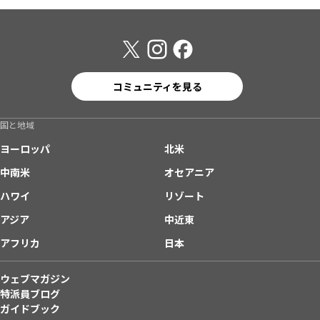
コミュニティを見る
国と地域
ヨーロッパ
北米
中南米
オセアニア
ハワイ
リゾート
アジア
中近東
アフリカ
日本
ウェブマガジン
特派員ブログ
ガイドブック