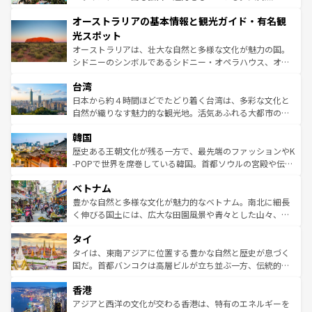
ストーン国立公園といった絶景が堪能できる。さらに、南
秘を感じたいなら、火山が生み出した壮大な景観を誇るハ
オーストラリアの基本情報と観光ガイド・有名観
部のニューオーリンズでは、音楽と美食が融合した独特の
ワイ島は見逃せない。また、定番の観光地といえばオアフ
文化が魅力。旅行者はアメリカの各地域で異なる魅力を楽
島だが、静かな自然を求めるならマウイ島やカウアイ島が
光スポット
しみながら、その多様性と豊かな歴史を感じることができ
おすすめ。エメラルドグリーンに輝く海をはじめ、豊かな
オーストラリアは、壮大な自然と多様な文化が魅力の国。
るだろう。車でのロードトリップや列車の旅も、アメリカ
文化や歴史が息づいている。「アロハスピリット」と呼ば
シドニーのシンボルであるシドニー・オペラハウス、オー
ならではの贅沢な旅のスタイルだ。 なお、新着のアメリカ
れるおもてなしの心で訪れる人々を迎えてくれるハワイの
ストラリア東海岸北部に広がる大サンゴ礁地帯グレートバ
情報は
コンテンツ一覧
を参照してほしい。
人々、おいしいローカルフードやハワイアンミュージッ
台湾
リアリーフや大陸中央部にそびえるウルル（エアーズロッ
ク、伝統的なフラダンスなど、すべてがハワイの魅力を彩
ク）、タスマニアの美しい原生林やケアンズの熱帯雨林な
日本から約４時間ほどでたどり着く台湾は、多彩な文化と
っている。訪れるたびに新しい発見と感動が待っているハ
ど、見どころがたくさん。また、カフェやワイン、オージ
自然が織りなす魅力的な観光地。活気あふれる大都市の台
ワイを、存分に味わってほしい。 なお、新着のハワイ情報
ービーフなどの食文化も豊かで、美味しいものであふれて
北やノスタルジックな町並みが人気な九份（ジォウフェ
は
コンテンツ一覧
を参照してほしい。
韓国
いる。アクティビティも充実しており、サーフィンやダイ
ン）、静ひつな山岳地帯である台湾東部など、都市の喧騒
ビング、ハイキングなど、アウトドア好きにはたまらな
と山間の静けさが共存しており、訪れる人に新しい発見と
歴史ある王朝文化が残る一方で、最先端のファッションやK
い。オーストラリアの多彩な魅力を存分に味わいつくそ
驚きをもたらしてくれる。また、奥深い台湾の食文化も魅
-POPで世界を席巻している韓国。首都ソウルの宮殿や伝統
う。 なお、新着のオーストラリア情報は
コンテンツ一覧
を
力で、夜市などの屋台グルメから高級料理、ヘルシーで美
家屋が並ぶエリアでは韓国の歴史と文化に浸ることがで
参照してほしい。
ベトナム
容にもいいと評判のスイーツなど、バラエティ豊かな料理
き、地方に足を延ばせば四季折々の自然美を楽しむことが
が味わえる。 なお、新着の台湾情報は
コンテンツ一覧
を参
できる。そして、キムチや焼肉、絶品のストリートフード
豊かな自然と多様な文化が魅力的なベトナム。南北に細長
照してほしい。
まで、さまざまな韓国料理が待っている。夜には、韓国な
く伸びる国土には、広大な田園風景や青々とした山々、世
らではのナイトライフも堪能できる。あたたかいホスピタ
界遺産に登録された壮大な自然景観が点在し、都市部では
タイ
リティに包まれながら、韓国の多彩な魅力を心ゆくまで味
急速な発展と共に伝統が息づく。ハノイの古い町並みやホ
わってみてほしい。 なお、新着の韓国情報は
コンテンツ一
ーチミン市のフランス統治時代の建物も、独特の雰囲気を
タイは、東南アジアに位置する豊かな自然と歴史が息づく
覧
を参照してほしい。
醸し出している。また、バラエティの豊かさとおいしさで
国だ。首都バンコクは高層ビルが立ち並ぶ一方、伝統的な
世界中の食通を魅了してやまないベトナム料理も魅力のひ
寺院や市場がいたるところに点在し、古きよき文化と現代
香港
とつ。フォーやバインミー、ベトナムコーヒーなどは、ぜ
の活気が交差している。北部ではチェンマイなどの山岳地
ひ現地で味わいたい。どの地域を訪れてもあたたかい人々
帯で自然と触れ合い、南部ではプーケットやクラビの美し
アジアと西洋の文化が交わる香港は、特有のエネルギーを