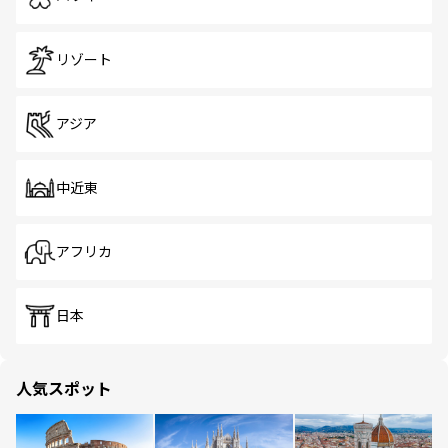
リゾート
アジア
中近東
アフリカ
日本
人気スポット