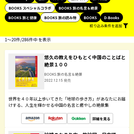
BOOKS スペシャルコラボ
BOOKS 旅の名言＆絶景
BOOKS 旅と健康
BOOKS 旅の読み物
BOOKS
D-Books
絞り込み条件を追加
1〜20件/286件中 を表示
悠久の教えをひもとく中国のことばと
絶景１００
BOOKS 旅の名言＆絶景
2022.12.15 発売
世界を４０年以上歩いてきた「地球の歩き方」があなたにお届
けする、人生を輝かせる中国の名言と癒やしの絶景集
詳細を見る