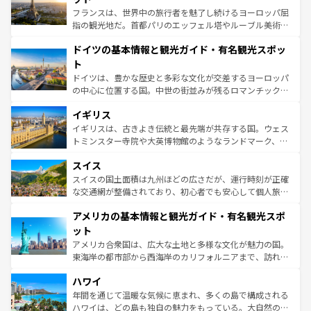
る。首都マドリードの洗練された雰囲気や、バルセロナの
フランスは、世界中の旅行者を魅了し続けるヨーロッパ屈
アートに溢れた街角から、地方では古代ローマ遺跡や中世
指の観光地だ。首都パリのエッフェル塔やルーブル美術館
の城塞都市、穏やかなビーチリゾートまで多彩な表情を見
といった象徴的なスポットから、田舎町の古風な美しさま
せる。地方によって風土や気候が異なるスペインはその個
ドイツの基本情報と観光ガイド・有名観光スポッ
で、幅広い魅力が詰まっている。華麗な宮殿、歴史的な大
性で訪れる人を魅了する。 なお、新着のスペイン情報は
コ
聖堂、美しいビーチ、そして豊かな自然が、訪れる者を心
ト
ンテンツ一覧
を参照してほしい。
から魅了する。また、フランスは美食の国としても知ら
ドイツは、豊かな歴史と多彩な文化が交差するヨーロッパ
れ、フランス料理はユネスコ無形文化遺産にも登録されて
の中心に位置する国。中世の街並みが残るロマンチック街
いる。シャンパンの発祥地であるランス、プロヴァンスの
道から、未来を先取りするようなモダンな都市まで多様な
香り高いラベンダー畑など、多彩な楽しみ方が可能だ。さ
イギリス
顔を持つこの国は、どこを歩いても飽きることがない。ベ
らに、パリ以外の地域にも魅力が溢れており、どの街角に
ルリンの文化的活気、バイエルン州のアルプスの絶景、そ
イギリスは、古きよき伝統と最先端が共存する国。ウェス
も豊かな歴史と文化が息づいている。パリ以外の個性あふ
してライン川沿いのワイン畑といった風景は必見。ビール
トミンスター寺院や大英博物館のようなランドマーク、歴
れる地方に足を運ぶとそれぞれで全く異なる文化を体験で
とソーセージを味わいながら地元の人と過ごす楽しい時間
史ある大学都市、美しい丘陵地帯や牧歌的な風景など、エ
きるだろう。 なお、新着のフランス情報は
コンテンツ一覧
スイス
は、お酒好きな人にはぜひ体験してほしい。 なお、新着の
リアごとに異なる魅力がある。また、優雅なアフタヌーン
を参照してほしい。
ドイツ情報は
コンテンツ一覧
を参照してほしい。
ティー、ビール好きにはたまらない英国パブ、サッカー観
スイスの国土面積は九州ほどの広さだが、運行時刻が正確
戦など、本場だからこそできる体験も豊富。イギリスを旅
な交通網が整備されており、初心者でも安心して個人旅行
して楽しみつくそう。 なお、新着のイギリス情報は
コンテ
を楽しめる。日本同様に時刻表どおりの旅が可能だ。中世
アメリカの基本情報と観光ガイド・有名観光スポ
ンツ一覧
を参照してほしい。
の建物がそのまま残る町や、スイスならではのユニークな
博物館もあり、アルプス観光だけでなく町歩きも満喫する
ット
ことができる。国民の所得が高いため物価も高いが、旅行
アメリカ合衆国は、広大な土地と多様な文化が魅力の国。
者向けの交通パス提供のサービスもあり、うまく活用すれ
東海岸の都市部から西海岸のカリフォルニアまで、訪れる
ば市内交通費無料で観光を楽しむこともできる。 なお、新
場所ごとに異なる風景と体験が待っている。ニューヨーク
着のスイス情報は
コンテンツ一覧
を参照してほしい。
ハワイ
のような巨大都市は、観光、ショッピング、エンターテイ
ンメントが詰まった刺激的なスポットだ。一方、アメリカ
年間を通じて温暖な気候に恵まれ、多くの島で構成される
西部には大自然が広がり、グランドキャニオンやイエロー
ハワイは、どの島も独自の魅力をもっている。大自然の神