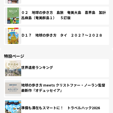
０２ 地球の歩き方 島旅 奄美大島 喜界島 加計
呂麻島（奄美群島１） ５訂版
Ｄ１７ 地球の歩き方 タイ ２０２７～２０２８
特設ページ
世界遺産ランキング
地球の歩き方 meets クリストファー・ノーラン監督
最新作『オデュッセイア』
準備も滞在もスマートに！ トラベルハック2026