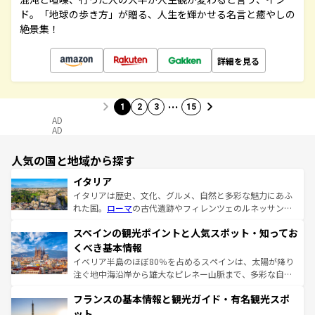
ド。「地球の歩き方」が贈る、人生を輝かせる名言と癒やしの
絶景集！
詳細を見る
…
1
2
3
15
AD
AD
人気の国と地域から探す
イタリア
イタリアは歴史、文化、グルメ、自然と多彩な魅力にあふ
れた国。
ローマ
の古代遺跡やフィレンツェのルネッサンス
美術、ヴェネツィアの運河など、歴史あるスポットはもち
スペインの観光ポイントと人気スポット・知ってお
ろん、トスカーナの美しい田園風景やアマルフィ海岸の絶
景など、自然景観も見逃せない。観光の合間には、本場の
くべき基本情報
ピザやパスタなど、絶品のイタリア料理を堪能することも
イベリア半島のほぼ80％を占めるスペインは、太陽が降り
できる。朝目覚めてから夜眠るまで、すべての瞬間を楽し
注ぐ地中海沿岸から雄大なピレネー山脈まで、多彩な自然
ませてくれるイタリアで、忘れられない旅をしてみよう！
と文化が詰まったヨーロッパ屈指の旅行先だ。多様な地域
なお、新着のイタリア情報は
コンテンツ一覧
を参照してほ
フランスの基本情報と観光ガイド・有名観光スポ
文化が根付くこの国では、情熱的なフラメンコ、熱気あふ
しい。
れる闘牛、そして美味しいタパスが生活の一部となってい
ット