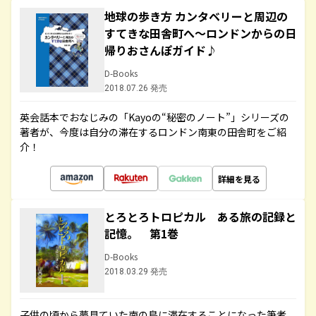
地球の歩き方 カンタベリーと周辺の
すてきな田舎町へ～ロンドンからの日
帰りおさんぽガイド♪
D-Books
2018.07.26 発売
英会話本でおなじみの「Kayoの“秘密のノート”」シリーズの
著者が、今度は自分の滞在するロンドン南東の田舎町をご紹
介！
詳細を見る
とろとろトロピカル ある旅の記録と
記憶。 第1巻
D-Books
2018.03.29 発売
子供の頃から夢見ていた南の島に滞在することになった筆者