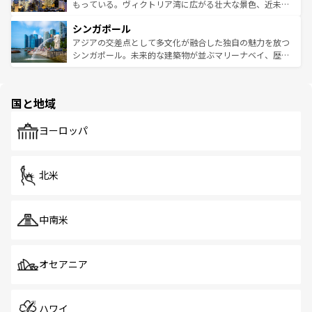
が旅行者を迎えてくれるので、きっと忘れられない旅にな
いビーチでリゾート気分を楽しむことができる。タイ料理
もっている。ヴィクトリア湾に広がる壮大な景色、近未来
るはずだ。 なお、新着のベトナム情報は
コンテンツ一覧
を
は世界的に有名で、屋台から高級レストランまで味覚を刺
的なアートスポット、そして歴史と現代が融合した町並
参照してほしい。
シンガポール
激する。気候は一年中温暖で、どの季節にも異なる楽しみ
み、どこを訪れても感動するはず。観光スポットが密集し
が待っている。親しみやすいタイの人々、仏教を中心とし
ており、効率よく見どころを回れるのも魅力。息をのむよ
アジアの交差点として多文化が融合した独自の魅力を放つ
た文化、そして多様な観光資源が、訪れる旅人を魅了し続
うな絶景から文化的な体験まで、香港を存分に楽しみ尽く
シンガポール。未来的な建築物が並ぶマリーナベイ、歴史
ける。 なお、新着のタイ情報は
コンテンツ一覧
を参照して
そう。 なお、新着の香港情報は
コンテンツ一覧
を参照して
と伝統を感じられるエスニックタウン、多数の緑豊かな公
ほしい。
ほしい。
園や自然保護区など、自然が調和した近代的な景観と文化
の多様性あふれるカラフルな町は、どこを歩いても新しい
国と地域
発見がある。さらに、治安のよさや充実した公共交通機関
も、旅行者にとっては魅力的なポイント。グルメも豊富
で、ホーカーズは地元の風情を楽しめる外せないスポット
ヨーロッパ
だ。訪れる人を飽きさせないシンガポールで、多様な魅力
を体感しよう。 なお、新着のシンガポール情報は
コンテン
ツ一覧
を参照してほしい。
北米
中南米
オセアニア
ハワイ