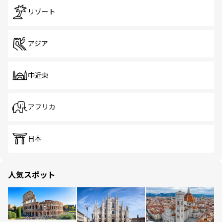
リゾート
アジア
中近東
アフリカ
日本
人気スポット