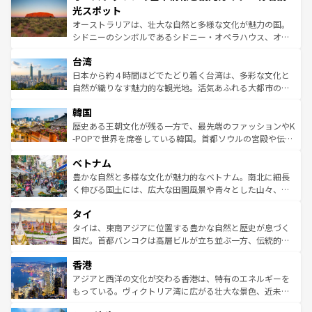
文化が魅力。旅行者はアメリカの各地域で異なる魅力を楽
島だが、静かな自然を求めるならマウイ島やカウアイ島が
光スポット
しみながら、その多様性と豊かな歴史を感じることができ
おすすめ。エメラルドグリーンに輝く海をはじめ、豊かな
オーストラリアは、壮大な自然と多様な文化が魅力の国。
るだろう。車でのロードトリップや列車の旅も、アメリカ
文化や歴史が息づいている。「アロハスピリット」と呼ば
シドニーのシンボルであるシドニー・オペラハウス、オー
ならではの贅沢な旅のスタイルだ。 なお、新着のアメリカ
れるおもてなしの心で訪れる人々を迎えてくれるハワイの
ストラリア東海岸北部に広がる大サンゴ礁地帯グレートバ
情報は
コンテンツ一覧
を参照してほしい。
人々、おいしいローカルフードやハワイアンミュージッ
台湾
リアリーフや大陸中央部にそびえるウルル（エアーズロッ
ク、伝統的なフラダンスなど、すべてがハワイの魅力を彩
ク）、タスマニアの美しい原生林やケアンズの熱帯雨林な
日本から約４時間ほどでたどり着く台湾は、多彩な文化と
っている。訪れるたびに新しい発見と感動が待っているハ
ど、見どころがたくさん。また、カフェやワイン、オージ
自然が織りなす魅力的な観光地。活気あふれる大都市の台
ワイを、存分に味わってほしい。 なお、新着のハワイ情報
ービーフなどの食文化も豊かで、美味しいものであふれて
北やノスタルジックな町並みが人気な九份（ジォウフェ
は
コンテンツ一覧
を参照してほしい。
韓国
いる。アクティビティも充実しており、サーフィンやダイ
ン）、静ひつな山岳地帯である台湾東部など、都市の喧騒
ビング、ハイキングなど、アウトドア好きにはたまらな
と山間の静けさが共存しており、訪れる人に新しい発見と
歴史ある王朝文化が残る一方で、最先端のファッションやK
い。オーストラリアの多彩な魅力を存分に味わいつくそ
驚きをもたらしてくれる。また、奥深い台湾の食文化も魅
-POPで世界を席巻している韓国。首都ソウルの宮殿や伝統
う。 なお、新着のオーストラリア情報は
コンテンツ一覧
を
力で、夜市などの屋台グルメから高級料理、ヘルシーで美
家屋が並ぶエリアでは韓国の歴史と文化に浸ることがで
参照してほしい。
ベトナム
容にもいいと評判のスイーツなど、バラエティ豊かな料理
き、地方に足を延ばせば四季折々の自然美を楽しむことが
が味わえる。 なお、新着の台湾情報は
コンテンツ一覧
を参
できる。そして、キムチや焼肉、絶品のストリートフード
豊かな自然と多様な文化が魅力的なベトナム。南北に細長
照してほしい。
まで、さまざまな韓国料理が待っている。夜には、韓国な
く伸びる国土には、広大な田園風景や青々とした山々、世
らではのナイトライフも堪能できる。あたたかいホスピタ
界遺産に登録された壮大な自然景観が点在し、都市部では
タイ
リティに包まれながら、韓国の多彩な魅力を心ゆくまで味
急速な発展と共に伝統が息づく。ハノイの古い町並みやホ
わってみてほしい。 なお、新着の韓国情報は
コンテンツ一
ーチミン市のフランス統治時代の建物も、独特の雰囲気を
タイは、東南アジアに位置する豊かな自然と歴史が息づく
覧
を参照してほしい。
醸し出している。また、バラエティの豊かさとおいしさで
国だ。首都バンコクは高層ビルが立ち並ぶ一方、伝統的な
世界中の食通を魅了してやまないベトナム料理も魅力のひ
寺院や市場がいたるところに点在し、古きよき文化と現代
香港
とつ。フォーやバインミー、ベトナムコーヒーなどは、ぜ
の活気が交差している。北部ではチェンマイなどの山岳地
ひ現地で味わいたい。どの地域を訪れてもあたたかい人々
帯で自然と触れ合い、南部ではプーケットやクラビの美し
アジアと西洋の文化が交わる香港は、特有のエネルギーを
が旅行者を迎えてくれるので、きっと忘れられない旅にな
いビーチでリゾート気分を楽しむことができる。タイ料理
もっている。ヴィクトリア湾に広がる壮大な景色、近未来
るはずだ。 なお、新着のベトナム情報は
コンテンツ一覧
を
は世界的に有名で、屋台から高級レストランまで味覚を刺
的なアートスポット、そして歴史と現代が融合した町並