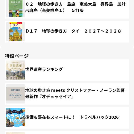
０２ 地球の歩き方 島旅 奄美大島 喜界島 加計
呂麻島（奄美群島１） ５訂版
Ｄ１７ 地球の歩き方 タイ ２０２７～２０２８
特設ページ
世界遺産ランキング
地球の歩き方 meets クリストファー・ノーラン監督
最新作『オデュッセイア』
準備も滞在もスマートに！ トラベルハック2026