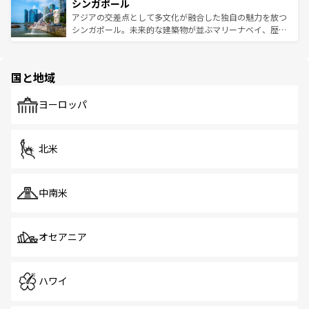
参照してほしい。
シンガポール
激する。気候は一年中温暖で、どの季節にも異なる楽しみ
み、どこを訪れても感動するはず。観光スポットが密集し
が待っている。親しみやすいタイの人々、仏教を中心とし
ており、効率よく見どころを回れるのも魅力。息をのむよ
アジアの交差点として多文化が融合した独自の魅力を放つ
た文化、そして多様な観光資源が、訪れる旅人を魅了し続
うな絶景から文化的な体験まで、香港を存分に楽しみ尽く
シンガポール。未来的な建築物が並ぶマリーナベイ、歴史
ける。 なお、新着のタイ情報は
コンテンツ一覧
を参照して
そう。 なお、新着の香港情報は
コンテンツ一覧
を参照して
と伝統を感じられるエスニックタウン、多数の緑豊かな公
ほしい。
ほしい。
園や自然保護区など、自然が調和した近代的な景観と文化
の多様性あふれるカラフルな町は、どこを歩いても新しい
国と地域
発見がある。さらに、治安のよさや充実した公共交通機関
も、旅行者にとっては魅力的なポイント。グルメも豊富
で、ホーカーズは地元の風情を楽しめる外せないスポット
ヨーロッパ
だ。訪れる人を飽きさせないシンガポールで、多様な魅力
を体感しよう。 なお、新着のシンガポール情報は
コンテン
ツ一覧
を参照してほしい。
北米
中南米
オセアニア
ハワイ