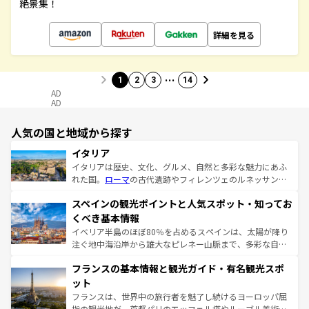
絶景集！
詳細を見る
…
1
2
3
14
AD
AD
人気の国と地域から探す
イタリア
イタリアは歴史、文化、グルメ、自然と多彩な魅力にあふ
れた国。
ローマ
の古代遺跡やフィレンツェのルネッサンス
美術、ヴェネツィアの運河など、歴史あるスポットはもち
スペインの観光ポイントと人気スポット・知ってお
ろん、トスカーナの美しい田園風景やアマルフィ海岸の絶
景など、自然景観も見逃せない。観光の合間には、本場の
くべき基本情報
ピザやパスタなど、絶品のイタリア料理を堪能することも
イベリア半島のほぼ80％を占めるスペインは、太陽が降り
できる。朝目覚めてから夜眠るまで、すべての瞬間を楽し
注ぐ地中海沿岸から雄大なピレネー山脈まで、多彩な自然
ませてくれるイタリアで、忘れられない旅をしてみよう！
と文化が詰まったヨーロッパ屈指の旅行先だ。多様な地域
なお、新着のイタリア情報は
コンテンツ一覧
を参照してほ
フランスの基本情報と観光ガイド・有名観光スポ
文化が根付くこの国では、情熱的なフラメンコ、熱気あふ
しい。
れる闘牛、そして美味しいタパスが生活の一部となってい
ット
る。首都マドリードの洗練された雰囲気や、バルセロナの
フランスは、世界中の旅行者を魅了し続けるヨーロッパ屈
アートに溢れた街角から、地方では古代ローマ遺跡や中世
指の観光地だ。首都パリのエッフェル塔やルーブル美術館