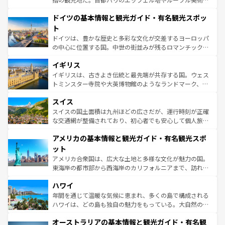
の城塞都市、穏やかなビーチリゾートまで多彩な表情を見
といった象徴的なスポットから、田舎町の古風な美しさま
せる。地方によって風土や気候が異なるスペインはその個
ドイツの基本情報と観光ガイド・有名観光スポッ
で、幅広い魅力が詰まっている。華麗な宮殿、歴史的な大
性で訪れる人を魅了する。 なお、新着のスペイン情報は
コ
聖堂、美しいビーチ、そして豊かな自然が、訪れる者を心
ト
ンテンツ一覧
を参照してほしい。
から魅了する。また、フランスは美食の国としても知ら
ドイツは、豊かな歴史と多彩な文化が交差するヨーロッパ
れ、フランス料理はユネスコ無形文化遺産にも登録されて
の中心に位置する国。中世の街並みが残るロマンチック街
いる。シャンパンの発祥地であるランス、プロヴァンスの
道から、未来を先取りするようなモダンな都市まで多様な
香り高いラベンダー畑など、多彩な楽しみ方が可能だ。さ
イギリス
顔を持つこの国は、どこを歩いても飽きることがない。ベ
らに、パリ以外の地域にも魅力が溢れており、どの街角に
ルリンの文化的活気、バイエルン州のアルプスの絶景、そ
イギリスは、古きよき伝統と最先端が共存する国。ウェス
も豊かな歴史と文化が息づいている。パリ以外の個性あふ
してライン川沿いのワイン畑といった風景は必見。ビール
トミンスター寺院や大英博物館のようなランドマーク、歴
れる地方に足を運ぶとそれぞれで全く異なる文化を体験で
とソーセージを味わいながら地元の人と過ごす楽しい時間
史ある大学都市、美しい丘陵地帯や牧歌的な風景など、エ
きるだろう。 なお、新着のフランス情報は
コンテンツ一覧
スイス
は、お酒好きな人にはぜひ体験してほしい。 なお、新着の
リアごとに異なる魅力がある。また、優雅なアフタヌーン
を参照してほしい。
ドイツ情報は
コンテンツ一覧
を参照してほしい。
ティー、ビール好きにはたまらない英国パブ、サッカー観
スイスの国土面積は九州ほどの広さだが、運行時刻が正確
戦など、本場だからこそできる体験も豊富。イギリスを旅
な交通網が整備されており、初心者でも安心して個人旅行
して楽しみつくそう。 なお、新着のイギリス情報は
コンテ
を楽しめる。日本同様に時刻表どおりの旅が可能だ。中世
アメリカの基本情報と観光ガイド・有名観光スポ
ンツ一覧
を参照してほしい。
の建物がそのまま残る町や、スイスならではのユニークな
博物館もあり、アルプス観光だけでなく町歩きも満喫する
ット
ことができる。国民の所得が高いため物価も高いが、旅行
アメリカ合衆国は、広大な土地と多様な文化が魅力の国。
者向けの交通パス提供のサービスもあり、うまく活用すれ
東海岸の都市部から西海岸のカリフォルニアまで、訪れる
ば市内交通費無料で観光を楽しむこともできる。 なお、新
場所ごとに異なる風景と体験が待っている。ニューヨーク
着のスイス情報は
コンテンツ一覧
を参照してほしい。
ハワイ
のような巨大都市は、観光、ショッピング、エンターテイ
ンメントが詰まった刺激的なスポットだ。一方、アメリカ
年間を通じて温暖な気候に恵まれ、多くの島で構成される
西部には大自然が広がり、グランドキャニオンやイエロー
ハワイは、どの島も独自の魅力をもっている。大自然の神
ストーン国立公園といった絶景が堪能できる。さらに、南
秘を感じたいなら、火山が生み出した壮大な景観を誇るハ
オーストラリアの基本情報と観光ガイド・有名観
部のニューオーリンズでは、音楽と美食が融合した独特の
ワイ島は見逃せない。また、定番の観光地といえばオアフ