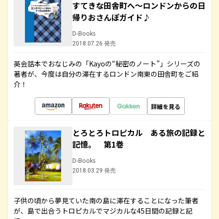
すてきな田舎町へ～ロンドンからの日
帰りおさんぽガイド♪
D-Books
2018.07.26 発売
英会話本でおなじみの「Kayoの“秘密のノート”」シリーズの
著者が、今度は自分の滞在するロンドン南東の田舎町をご紹
介！
詳細を見る
とろとろトロピカル ある旅の記録と
記憶。 第1巻
D-Books
2018.03.29 発売
子供の頃から夢見ていた南の島に滞在することになった筆者
が、島で出合うトロピカルでマジカルな45日間の記録と記