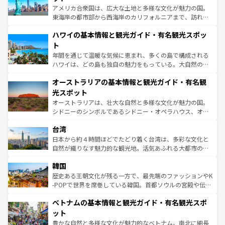
ことができる。国民の所得が高いため物価も高いが、旅行
アメリカ合衆国は、広大な土地と多様な文化が魅力の国。
者向けの交通パス提供のサービスもあり、うまく活用すれ
東海岸の都市部から西海岸のカリフォルニアまで、訪れる
ば市内交通費無料で観光を楽しむこともできる。 なお、新
場所ごとに異なる風景と体験が待っている。ニューヨーク
着のスイス情報は
コンテンツ一覧
を参照してほしい。
ハワイの基本情報と観光ガイド・有名観光スポッ
のような巨大都市は、観光、ショッピング、エンターテイ
ンメントが詰まった刺激的なスポットだ。一方、アメリカ
ト
西部には大自然が広がり、グランドキャニオンやイエロー
年間を通じて温暖な気候に恵まれ、多くの島で構成される
ストーン国立公園といった絶景が堪能できる。さらに、南
ハワイは、どの島も独自の魅力をもっている。大自然の神
部のニューオーリンズでは、音楽と美食が融合した独特の
秘を感じたいなら、火山が生み出した壮大な景観を誇るハ
文化が魅力。旅行者はアメリカの各地域で異なる魅力を楽
オーストラリアの基本情報と観光ガイド・有名観
ワイ島は見逃せない。また、定番の観光地といえばオアフ
しみながら、その多様性と豊かな歴史を感じることができ
島だが、静かな自然を求めるならマウイ島やカウアイ島が
光スポット
るだろう。車でのロードトリップや列車の旅も、アメリカ
おすすめ。エメラルドグリーンに輝く海をはじめ、豊かな
オーストラリアは、壮大な自然と多様な文化が魅力の国。
ならではの贅沢な旅のスタイルだ。 なお、新着のアメリカ
文化や歴史が息づいている。「アロハスピリット」と呼ば
シドニーのシンボルであるシドニー・オペラハウス、オー
情報は
コンテンツ一覧
を参照してほしい。
れるおもてなしの心で訪れる人々を迎えてくれるハワイの
ストラリア東海岸北部に広がる大サンゴ礁地帯グレートバ
人々、おいしいローカルフードやハワイアンミュージッ
台湾
リアリーフや大陸中央部にそびえるウルル（エアーズロッ
ク、伝統的なフラダンスなど、すべてがハワイの魅力を彩
ク）、タスマニアの美しい原生林やケアンズの熱帯雨林な
日本から約４時間ほどでたどり着く台湾は、多彩な文化と
っている。訪れるたびに新しい発見と感動が待っているハ
ど、見どころがたくさん。また、カフェやワイン、オージ
自然が織りなす魅力的な観光地。活気あふれる大都市の台
ワイを、存分に味わってほしい。 なお、新着のハワイ情報
ービーフなどの食文化も豊かで、美味しいものであふれて
北やノスタルジックな町並みが人気な九份（ジォウフェ
は
コンテンツ一覧
を参照してほしい。
韓国
いる。アクティビティも充実しており、サーフィンやダイ
ン）、静ひつな山岳地帯である台湾東部など、都市の喧騒
ビング、ハイキングなど、アウトドア好きにはたまらな
と山間の静けさが共存しており、訪れる人に新しい発見と
歴史ある王朝文化が残る一方で、最先端のファッションやK
い。オーストラリアの多彩な魅力を存分に味わいつくそ
驚きをもたらしてくれる。また、奥深い台湾の食文化も魅
-POPで世界を席巻している韓国。首都ソウルの宮殿や伝統
う。 なお、新着のオーストラリア情報は
コンテンツ一覧
を
力で、夜市などの屋台グルメから高級料理、ヘルシーで美
家屋が並ぶエリアでは韓国の歴史と文化に浸ることがで
参照してほしい。
ベトナムの基本情報と観光ガイド・有名観光スポ
容にもいいと評判のスイーツなど、バラエティ豊かな料理
き、地方に足を延ばせば四季折々の自然美を楽しむことが
が味わえる。 なお、新着の台湾情報は
コンテンツ一覧
を参
できる。そして、キムチや焼肉、絶品のストリートフード
ット
照してほしい。
まで、さまざまな韓国料理が待っている。夜には、韓国な
豊かな自然と多様な文化が魅力的なベトナム。南北に細長