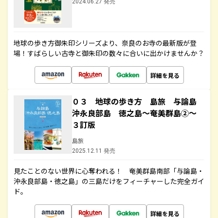
2024.06.27 発売
地球の歩き方御朱印シリーズより、奈良のお寺の最新版が登
場！すばらしい古寺と御朱印の数々に合いに出かけませんか？
詳細を見る
０３ 地球の歩き方 島旅 与論島
沖永良部島 徳之島～奄美群島②～
３訂版
島旅
2025.12.11 発売
見たことのない世界に心奪われる！ 奄美群島南部「与論島・
沖永良部島・徳之島」の三島だけをフィーチャーした完全ガイ
ド。
詳細を見る