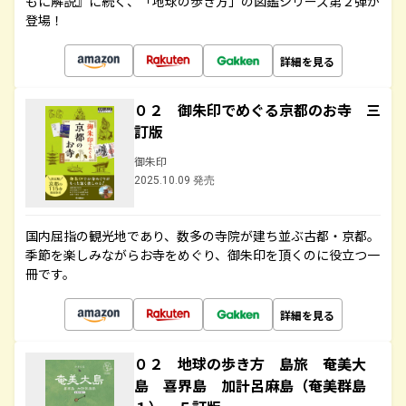
もに解説』に続く、「地球の歩き方」の図鑑シリーズ第２弾が
登場！
詳細を見る
０２ 御朱印でめぐる京都のお寺 三
訂版
御朱印
2025.10.09 発売
国内屈指の観光地であり、数多の寺院が建ち並ぶ古都・京都。
季節を楽しみながらお寺をめぐり、御朱印を頂くのに役立つ一
冊です。
詳細を見る
０２ 地球の歩き方 島旅 奄美大
島 喜界島 加計呂麻島（奄美群島