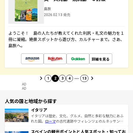
島旅
2026.02.13 発売
ようこそ！ 島の人たちが教えてくれた利尻・礼文の魅力を１
冊に凝縮。絶景スポットから遊び方、カルチャーまで。さあ、
島旅へ。
詳細を見る
…
1
2
3
4
13
AD
AD
人気の国と地域から探す
イタリア
イタリアは歴史、文化、グルメ、自然と多彩な魅力にあふ
れた国。
ローマ
の古代遺跡やフィレンツェのルネッサンス
美術、ヴェネツィアの運河など、歴史あるスポットはもち
スペインの観光ポイントと人気スポット・知ってお
ろん、トスカーナの美しい田園風景やアマルフィ海岸の絶