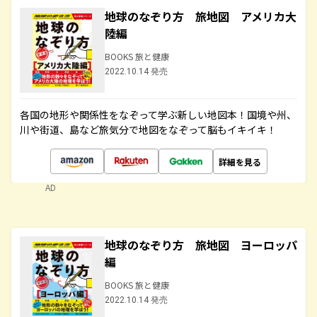
地球のなぞり方 旅地図 アメリカ大
陸編
BOOKS 旅と健康
2022.10.14 発売
各国の地形や関係性をなぞって学ぶ新しい地図本！国境や州、
川や街道、島など旅気分で地図をなぞって脳もイキイキ！
詳細を見る
AD
地球のなぞり方 旅地図 ヨーロッパ
編
BOOKS 旅と健康
2022.10.14 発売