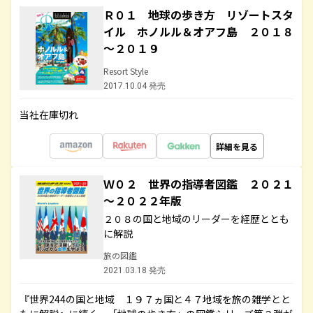
Ｒ０１ 地球の歩き方 リゾートスタ
イル ホノルル＆オアフ島 ２０１８
～２０１９
Resort Style
2017.10.04 発売
当社在庫切れ
詳細を見る
Ｗ０２ 世界の指導者図鑑 ２０２１
～２０２２年版
２０８の国と地域のリーダーを経歴ととも
に解説
旅の図鑑
2021.03.18 発売
『世界244の国と地域 １９７ヵ国と４７地域を旅の雑学とと