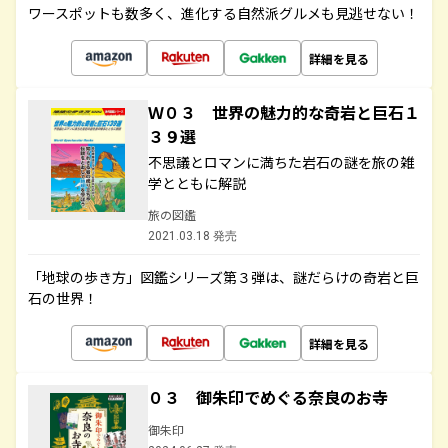
ワースポットも数多く、進化する自然派グルメも見逃せない！
詳細を見る
Ｗ０３ 世界の魅力的な奇岩と巨石１
３９選
不思議とロマンに満ちた岩石の謎を旅の雑
学とともに解説
旅の図鑑
2021.03.18 発売
「地球の歩き方」図鑑シリーズ第３弾は、謎だらけの奇岩と巨
石の世界！
詳細を見る
０３ 御朱印でめぐる奈良のお寺
御朱印