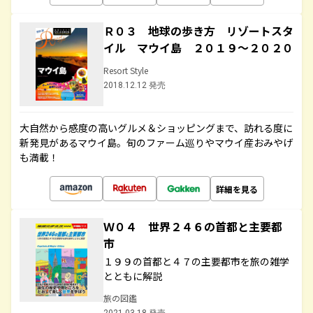
Ｒ０３ 地球の歩き方 リゾートスタ
イル マウイ島 ２０１９～２０２０
Resort Style
2018.12.12 発売
大自然から感度の高いグルメ＆ショッピングまで、訪れる度に
新発見があるマウイ島。旬のファーム巡りやマウイ産おみやげ
も満載！
詳細を見る
Ｗ０４ 世界２４６の首都と主要都
市
１９９の首都と４７の主要都市を旅の雑学
とともに解説
旅の図鑑