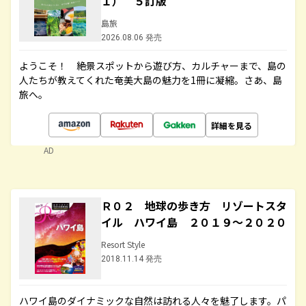
１） ５訂版
島旅
2026.08.06 発売
ようこそ！ 絶景スポットから遊び方、カルチャーまで、島の
人たちが教えてくれた奄美大島の魅力を1冊に凝縮。さあ、島
旅へ。
詳細を見る
AD
Ｒ０２ 地球の歩き方 リゾートスタ
イル ハワイ島 ２０１９～２０２０
Resort Style
2018.11.14 発売
ハワイ島のダイナミックな自然は訪れる人々を魅了します。パ