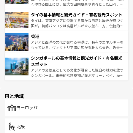
らではのナイトライフも堪能できる。あたたかいホスピタ
く伸びる国土には、広大な田園風景や青々とした山々、世
リティに包まれながら、韓国の多彩な魅力を心ゆくまで味
界遺産に登録された壮大な自然景観が点在し、都市部では
わってみてほしい。 なお、新着の韓国情報は
コンテンツ一
タイの基本情報と観光ガイド・有名観光スポット
急速な発展と共に伝統が息づく。ハノイの古い町並みやホ
覧
を参照してほしい。
ーチミン市のフランス統治時代の建物も、独特の雰囲気を
タイは、東南アジアに位置する豊かな自然と歴史が息づく
醸し出している。また、バラエティの豊かさとおいしさで
国だ。首都バンコクは高層ビルが立ち並ぶ一方、伝統的な
世界中の食通を魅了してやまないベトナム料理も魅力のひ
寺院や市場がいたるところに点在し、古きよき文化と現代
香港
とつ。フォーやバインミー、ベトナムコーヒーなどは、ぜ
の活気が交差している。北部ではチェンマイなどの山岳地
ひ現地で味わいたい。どの地域を訪れてもあたたかい人々
帯で自然と触れ合い、南部ではプーケットやクラビの美し
アジアと西洋の文化が交わる香港は、特有のエネルギーを
が旅行者を迎えてくれるので、きっと忘れられない旅にな
いビーチでリゾート気分を楽しむことができる。タイ料理
もっている。ヴィクトリア湾に広がる壮大な景色、近未来
るはずだ。 なお、新着のベトナム情報は
コンテンツ一覧
を
は世界的に有名で、屋台から高級レストランまで味覚を刺
的なアートスポット、そして歴史と現代が融合した町並
参照してほしい。
シンガポールの基本情報と観光ガイド・有名観光
激する。気候は一年中温暖で、どの季節にも異なる楽しみ
み、どこを訪れても感動するはず。観光スポットが密集し
が待っている。親しみやすいタイの人々、仏教を中心とし
ており、効率よく見どころを回れるのも魅力。息をのむよ
スポット
た文化、そして多様な観光資源が、訪れる旅人を魅了し続
うな絶景から文化的な体験まで、香港を存分に楽しみ尽く
アジアの交差点として多文化が融合した独自の魅力を放つ
ける。 なお、新着のタイ情報は
コンテンツ一覧
を参照して
そう。 なお、新着の香港情報は
コンテンツ一覧
を参照して
シンガポール。未来的な建築物が並ぶマリーナベイ、歴史
ほしい。
ほしい。
と伝統を感じられるエスニックタウン、多数の緑豊かな公
園や自然保護区など、自然が調和した近代的な景観と文化
の多様性あふれるカラフルな町は、どこを歩いても新しい
国と地域
発見がある。さらに、治安のよさや充実した公共交通機関
も、旅行者にとっては魅力的なポイント。グルメも豊富
で、ホーカーズは地元の風情を楽しめる外せないスポット
ヨーロッパ
だ。訪れる人を飽きさせないシンガポールで、多様な魅力
を体感しよう。 なお、新着のシンガポール情報は
コンテン
ツ一覧
を参照してほしい。
北米