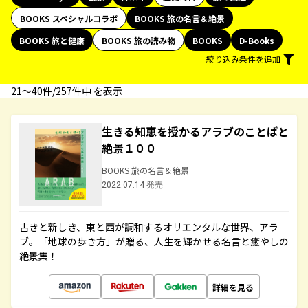
BOOKS スペシャルコラボ
BOOKS 旅の名言＆絶景
BOOKS 旅と健康
BOOKS 旅の読み物
BOOKS
D-Books
絞り込み条件を追加
21〜40件/257件中 を表示
生きる知恵を授かるアラブのことばと
絶景１００
BOOKS 旅の名言＆絶景
2022.07.14 発売
古きと新しき、東と西が調和するオリエンタルな世界、アラ
ブ。「地球の歩き方」が贈る、人生を輝かせる名言と癒やしの
絶景集！
詳細を見る