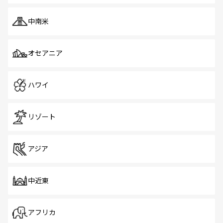
中南米
オセアニア
ハワイ
リゾート
アジア
中近東
アフリカ