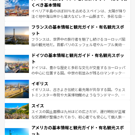
景など、自然景観も見逃せない。観光の合間には、本場の
くべき基本情報
ピザやパスタなど、絶品のイタリア料理を堪能することも
イベリア半島のほぼ80％を占めるスペインは、太陽が降り
できる。朝目覚めてから夜眠るまで、すべての瞬間を楽し
注ぐ地中海沿岸から雄大なピレネー山脈まで、多彩な自然
ませてくれるイタリアで、忘れられない旅をしてみよう！
と文化が詰まったヨーロッパ屈指の旅行先だ。多様な地域
なお、新着のイタリア情報は
コンテンツ一覧
を参照してほ
フランスの基本情報と観光ガイド・有名観光スポ
文化が根付くこの国では、情熱的なフラメンコ、熱気あふ
しい。
れる闘牛、そして美味しいタパスが生活の一部となってい
ット
る。首都マドリードの洗練された雰囲気や、バルセロナの
フランスは、世界中の旅行者を魅了し続けるヨーロッパ屈
アートに溢れた街角から、地方では古代ローマ遺跡や中世
指の観光地だ。首都パリのエッフェル塔やルーブル美術館
の城塞都市、穏やかなビーチリゾートまで多彩な表情を見
といった象徴的なスポットから、田舎町の古風な美しさま
せる。地方によって風土や気候が異なるスペインはその個
ドイツの基本情報と観光ガイド・有名観光スポッ
で、幅広い魅力が詰まっている。華麗な宮殿、歴史的な大
性で訪れる人を魅了する。 なお、新着のスペイン情報は
コ
聖堂、美しいビーチ、そして豊かな自然が、訪れる者を心
ト
ンテンツ一覧
を参照してほしい。
から魅了する。また、フランスは美食の国としても知ら
ドイツは、豊かな歴史と多彩な文化が交差するヨーロッパ
れ、フランス料理はユネスコ無形文化遺産にも登録されて
の中心に位置する国。中世の街並みが残るロマンチック街
いる。シャンパンの発祥地であるランス、プロヴァンスの
道から、未来を先取りするようなモダンな都市まで多様な
香り高いラベンダー畑など、多彩な楽しみ方が可能だ。さ
イギリス
顔を持つこの国は、どこを歩いても飽きることがない。ベ
らに、パリ以外の地域にも魅力が溢れており、どの街角に
ルリンの文化的活気、バイエルン州のアルプスの絶景、そ
イギリスは、古きよき伝統と最先端が共存する国。ウェス
も豊かな歴史と文化が息づいている。パリ以外の個性あふ
してライン川沿いのワイン畑といった風景は必見。ビール
トミンスター寺院や大英博物館のようなランドマーク、歴
れる地方に足を運ぶとそれぞれで全く異なる文化を体験で
とソーセージを味わいながら地元の人と過ごす楽しい時間
史ある大学都市、美しい丘陵地帯や牧歌的な風景など、エ
きるだろう。 なお、新着のフランス情報は
コンテンツ一覧
スイス
は、お酒好きな人にはぜひ体験してほしい。 なお、新着の
リアごとに異なる魅力がある。また、優雅なアフタヌーン
を参照してほしい。
ドイツ情報は
コンテンツ一覧
を参照してほしい。
ティー、ビール好きにはたまらない英国パブ、サッカー観
スイスの国土面積は九州ほどの広さだが、運行時刻が正確
戦など、本場だからこそできる体験も豊富。イギリスを旅
な交通網が整備されており、初心者でも安心して個人旅行
して楽しみつくそう。 なお、新着のイギリス情報は
コンテ
を楽しめる。日本同様に時刻表どおりの旅が可能だ。中世
アメリカの基本情報と観光ガイド・有名観光スポ
ンツ一覧
を参照してほしい。
の建物がそのまま残る町や、スイスならではのユニークな
博物館もあり、アルプス観光だけでなく町歩きも満喫する
ット