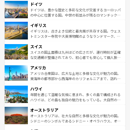
せる。地方によって風土や気候が異なるスペインはその個
ドイツ
で、幅広い魅力が詰まっている。華麗な宮殿、歴史的な大
性で訪れる人を魅了する。 なお、新着のスペイン情報は
コ
聖堂、美しいビーチ、そして豊かな自然が、訪れる者を心
ドイツは、豊かな歴史と多彩な文化が交差するヨーロッパ
ンテンツ一覧
を参照してほしい。
から魅了する。また、フランスは美食の国としても知ら
の中心に位置する国。中世の街並みが残るロマンチック街
れ、フランス料理はユネスコ無形文化遺産にも登録されて
道から、未来を先取りするようなモダンな都市まで多様な
イギリス
いる。シャンパンの発祥地であるランス、プロヴァンスの
顔を持つこの国は、どこを歩いても飽きることがない。ベ
香り高いラベンダー畑など、多彩な楽しみ方が可能だ。さ
ルリンの文化的活気、バイエルン州のアルプスの絶景、そ
イギリスは、古きよき伝統と最先端が共存する国。ウェス
らに、パリ以外の地域にも魅力が溢れており、どの街角に
してライン川沿いのワイン畑といった風景は必見。ビール
トミンスター寺院や大英博物館のようなランドマーク、歴
も豊かな歴史と文化が息づいている。パリ以外の個性あふ
とソーセージを味わいながら地元の人と過ごす楽しい時間
史ある大学都市、美しい丘陵地帯や牧歌的な風景など、エ
れる地方に足を運ぶとそれぞれで全く異なる文化を体験で
スイス
は、お酒好きな人にはぜひ体験してほしい。 なお、新着の
リアごとに異なる魅力がある。また、優雅なアフタヌーン
きるだろう。 なお、新着のフランス情報は
コンテンツ一覧
ドイツ情報は
コンテンツ一覧
を参照してほしい。
ティー、ビール好きにはたまらない英国パブ、サッカー観
スイスの国土面積は九州ほどの広さだが、運行時刻が正確
を参照してほしい。
戦など、本場だからこそできる体験も豊富。イギリスを旅
な交通網が整備されており、初心者でも安心して個人旅行
して楽しみつくそう。 なお、新着のイギリス情報は
コンテ
を楽しめる。日本同様に時刻表どおりの旅が可能だ。中世
アメリカ
ンツ一覧
を参照してほしい。
の建物がそのまま残る町や、スイスならではのユニークな
博物館もあり、アルプス観光だけでなく町歩きも満喫する
アメリカ合衆国は、広大な土地と多様な文化が魅力の国。
ことができる。国民の所得が高いため物価も高いが、旅行
東海岸の都市部から西海岸のカリフォルニアまで、訪れる
者向けの交通パス提供のサービスもあり、うまく活用すれ
場所ごとに異なる風景と体験が待っている。ニューヨーク
ハワイ
ば市内交通費無料で観光を楽しむこともできる。 なお、新
のような巨大都市は、観光、ショッピング、エンターテイ
着のスイス情報は
コンテンツ一覧
を参照してほしい。
ンメントが詰まった刺激的なスポットだ。一方、アメリカ
年間を通じて温暖な気候に恵まれ、多くの島で構成される
西部には大自然が広がり、グランドキャニオンやイエロー
ハワイは、どの島も独自の魅力をもっている。大自然の神
ストーン国立公園といった絶景が堪能できる。さらに、南
秘を感じたいなら、火山が生み出した壮大な景観を誇るハ
オーストラリア
部のニューオーリンズでは、音楽と美食が融合した独特の
ワイ島は見逃せない。また、定番の観光地といえばオアフ
文化が魅力。旅行者はアメリカの各地域で異なる魅力を楽
島だが、静かな自然を求めるならマウイ島やカウアイ島が
オーストラリアは、壮大な自然と多様な文化が魅力の国。
しみながら、その多様性と豊かな歴史を感じることができ
おすすめ。エメラルドグリーンに輝く海をはじめ、豊かな
シドニーのシンボルであるシドニー・オペラハウス、オー
るだろう。車でのロードトリップや列車の旅も、アメリカ
文化や歴史が息づいている。「アロハスピリット」と呼ば
ストラリア東海岸北部に広がる大サンゴ礁地帯グレートバ