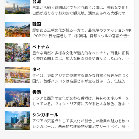
ならではの贅沢な旅のスタイルだ。 なお、新着のアメリカ
台湾
れるおもてなしの心で訪れる人々を迎えてくれるハワイの
リアリーフや大陸中央部にそびえるウルル（エアーズロッ
情報は
コンテンツ一覧
を参照してほしい。
人々、おいしいローカルフードやハワイアンミュージッ
ク）、タスマニアの美しい原生林やケアンズの熱帯雨林な
日本から約４時間ほどでたどり着く台湾は、多彩な文化と
ク、伝統的なフラダンスなど、すべてがハワイの魅力を彩
ど、見どころがたくさん。また、カフェやワイン、オージ
自然が織りなす魅力的な観光地。活気あふれる大都市の台
っている。訪れるたびに新しい発見と感動が待っているハ
ービーフなどの食文化も豊かで、美味しいものであふれて
北やノスタルジックな町並みが人気な九份（ジォウフェ
ワイを、存分に味わってほしい。 なお、新着のハワイ情報
韓国
いる。アクティビティも充実しており、サーフィンやダイ
ン）、静ひつな山岳地帯である台湾東部など、都市の喧騒
は
コンテンツ一覧
を参照してほしい。
ビング、ハイキングなど、アウトドア好きにはたまらな
と山間の静けさが共存しており、訪れる人に新しい発見と
歴史ある王朝文化が残る一方で、最先端のファッションやK
い。オーストラリアの多彩な魅力を存分に味わいつくそ
驚きをもたらしてくれる。また、奥深い台湾の食文化も魅
-POPで世界を席巻している韓国。首都ソウルの宮殿や伝統
う。 なお、新着のオーストラリア情報は
コンテンツ一覧
を
力で、夜市などの屋台グルメから高級料理、ヘルシーで美
家屋が並ぶエリアでは韓国の歴史と文化に浸ることがで
参照してほしい。
ベトナム
容にもいいと評判のスイーツなど、バラエティ豊かな料理
き、地方に足を延ばせば四季折々の自然美を楽しむことが
が味わえる。 なお、新着の台湾情報は
コンテンツ一覧
を参
できる。そして、キムチや焼肉、絶品のストリートフード
豊かな自然と多様な文化が魅力的なベトナム。南北に細長
照してほしい。
まで、さまざまな韓国料理が待っている。夜には、韓国な
く伸びる国土には、広大な田園風景や青々とした山々、世
らではのナイトライフも堪能できる。あたたかいホスピタ
界遺産に登録された壮大な自然景観が点在し、都市部では
タイ
リティに包まれながら、韓国の多彩な魅力を心ゆくまで味
急速な発展と共に伝統が息づく。ハノイの古い町並みやホ
わってみてほしい。 なお、新着の韓国情報は
コンテンツ一
ーチミン市のフランス統治時代の建物も、独特の雰囲気を
タイは、東南アジアに位置する豊かな自然と歴史が息づく
覧
を参照してほしい。
醸し出している。また、バラエティの豊かさとおいしさで
国だ。首都バンコクは高層ビルが立ち並ぶ一方、伝統的な
世界中の食通を魅了してやまないベトナム料理も魅力のひ
寺院や市場がいたるところに点在し、古きよき文化と現代
香港
とつ。フォーやバインミー、ベトナムコーヒーなどは、ぜ
の活気が交差している。北部ではチェンマイなどの山岳地
ひ現地で味わいたい。どの地域を訪れてもあたたかい人々
帯で自然と触れ合い、南部ではプーケットやクラビの美し
アジアと西洋の文化が交わる香港は、特有のエネルギーを
が旅行者を迎えてくれるので、きっと忘れられない旅にな
いビーチでリゾート気分を楽しむことができる。タイ料理
もっている。ヴィクトリア湾に広がる壮大な景色、近未来
るはずだ。 なお、新着のベトナム情報は
コンテンツ一覧
を
は世界的に有名で、屋台から高級レストランまで味覚を刺
的なアートスポット、そして歴史と現代が融合した町並
参照してほしい。
シンガポール
激する。気候は一年中温暖で、どの季節にも異なる楽しみ
み、どこを訪れても感動するはず。観光スポットが密集し
が待っている。親しみやすいタイの人々、仏教を中心とし
ており、効率よく見どころを回れるのも魅力。息をのむよ
アジアの交差点として多文化が融合した独自の魅力を放つ
た文化、そして多様な観光資源が、訪れる旅人を魅了し続
うな絶景から文化的な体験まで、香港を存分に楽しみ尽く
シンガポール。未来的な建築物が並ぶマリーナベイ、歴史
ける。 なお、新着のタイ情報は
コンテンツ一覧
を参照して
そう。 なお、新着の香港情報は
コンテンツ一覧
を参照して
と伝統を感じられるエスニックタウン、多数の緑豊かな公
ほしい。
ほしい。
園や自然保護区など、自然が調和した近代的な景観と文化