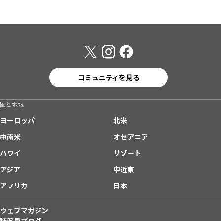
コミュニティを見る
国と地域
ヨーロッパ
北米
中南米
オセアニア
ハワイ
リゾート
アジア
中近東
アフリカ
日本
ウェブマガジン
特派員ブログ