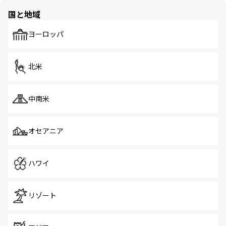
の多様性あふれるカラフルな町は、どこを歩いても新しい
国と地域
発見がある。さらに、治安のよさや充実した公共交通機関
も、旅行者にとっては魅力的なポイント。グルメも豊富
で、ホーカーズは地元の風情を楽しめる外せないスポット
ヨーロッパ
だ。訪れる人を飽きさせないシンガポールで、多様な魅力
を体感しよう。 なお、新着のシンガポール情報は
コンテン
ツ一覧
を参照してほしい。
北米
中南米
オセアニア
ハワイ
リゾート