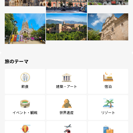
旅のテーマ
飲食
建築・アート
宿泊
イベント・観戦
世界遺産
リゾート