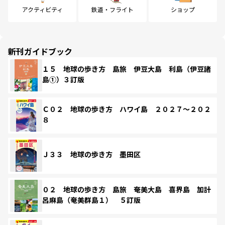
アクティビティ
鉄道・フライト
ショップ
新刊ガイドブック
１５ 地球の歩き方 島旅 伊豆大島 利島（伊豆諸
島①）３訂版
Ｃ０２ 地球の歩き方 ハワイ島 ２０２７～２０２
８
Ｊ３３ 地球の歩き方 墨田区
０２ 地球の歩き方 島旅 奄美大島 喜界島 加計
呂麻島（奄美群島１） ５訂版