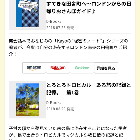
すてきな田舎町へ～ロンドンからの日
帰りおさんぽガイド♪
D-Books
2018.07.26 発売
英会話本でおなじみの「Kayoの“秘密のノート”」シリーズの
著者が、今度は自分の滞在するロンドン南東の田舎町をご紹
介！
詳細を見る
とろとろトロピカル ある旅の記録と
記憶。 第1巻
D-Books
2018.03.29 発売
子供の頃から夢見ていた南の島に滞在することになった筆者
が、島で出合うトロピカルでマジカルな45日間の記録と記