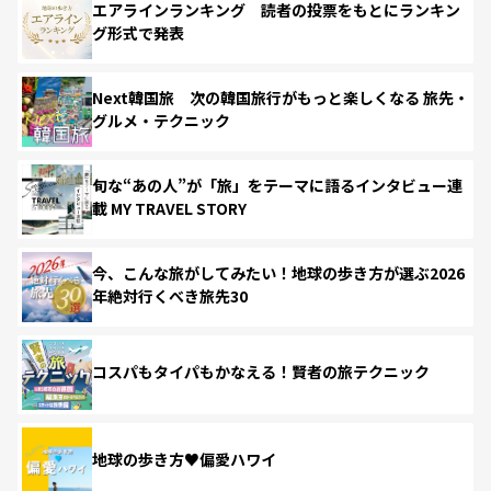
エアラインランキング 読者の投票をもとにランキン
グ形式で発表
Next韓国旅 次の韓国旅行がもっと楽しくなる 旅先・
グルメ・テクニック
旬な“あの人”が「旅」をテーマに語るインタビュー連
載 MY TRAVEL STORY
今、こんな旅がしてみたい！地球の歩き方が選ぶ2026
年絶対行くべき旅先30
コスパもタイパもかなえる！賢者の旅テクニック
地球の歩き方♥偏愛ハワイ