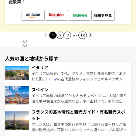
絶景集！
詳細を見る
…
1
2
3
12
AD
AD
人気の国と地域から探す
イタリア
イタリアは歴史、文化、グルメ、自然と多彩な魅力にあふ
れた国。
ローマ
の古代遺跡やフィレンツェのルネッサンス
美術、ヴェネツィアの運河など、歴史あるスポットはもち
スペイン
ろん、トスカーナの美しい田園風景やアマルフィ海岸の絶
景など、自然景観も見逃せない。観光の合間には、本場の
イベリア半島のほぼ80％を占めるスペインは、太陽が降り
ピザやパスタなど、絶品のイタリア料理を堪能することも
注ぐ地中海沿岸から雄大なピレネー山脈まで、多彩な自然
できる。朝目覚めてから夜眠るまで、すべての瞬間を楽し
と文化が詰まったヨーロッパ屈指の旅行先だ。多様な地域
フランスの基本情報と観光ガイド・有名観光スポ
ませてくれるイタリアで、忘れられない旅をしてみよう！
文化が根付くこの国では、情熱的なフラメンコ、熱気あふ
なお、新着のイタリア情報は
コンテンツ一覧
を参照してほ
れる闘牛、そして美味しいタパスが生活の一部となってい
ット
しい。
る。首都マドリードの洗練された雰囲気や、バルセロナの
フランスは、世界中の旅行者を魅了し続けるヨーロッパ屈
アートに溢れた街角から、地方では古代ローマ遺跡や中世
指の観光地だ。首都パリのエッフェル塔やルーブル美術館
の城塞都市、穏やかなビーチリゾートまで多彩な表情を見
といった象徴的なスポットから、田舎町の古風な美しさま