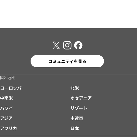
コミュニティを見る
国と地域
ヨーロッパ
北米
中南米
オセアニア
ハワイ
リゾート
アジア
中近東
アフリカ
日本