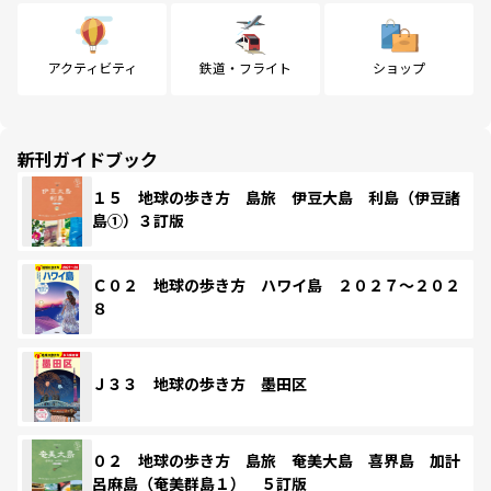
アクティビティ
鉄道・フライト
ショップ
新刊ガイドブック
１５ 地球の歩き方 島旅 伊豆大島 利島（伊豆諸
島①）３訂版
Ｃ０２ 地球の歩き方 ハワイ島 ２０２７～２０２
８
Ｊ３３ 地球の歩き方 墨田区
０２ 地球の歩き方 島旅 奄美大島 喜界島 加計
呂麻島（奄美群島１） ５訂版