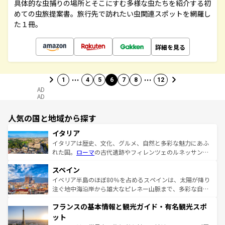
具体的な虫捕りの場所とそこにすむ多様な虫たちを紹介する初
めての虫旅提案書。旅行先で訪れたい虫関連スポットを網羅し
た１冊。
詳細を見る
…
…
1
4
5
6
7
8
12
AD
AD
人気の国と地域から探す
イタリア
イタリアは歴史、文化、グルメ、自然と多彩な魅力にあふ
れた国。
ローマ
の古代遺跡やフィレンツェのルネッサンス
美術、ヴェネツィアの運河など、歴史あるスポットはもち
スペイン
ろん、トスカーナの美しい田園風景やアマルフィ海岸の絶
景など、自然景観も見逃せない。観光の合間には、本場の
イベリア半島のほぼ80％を占めるスペインは、太陽が降り
ピザやパスタなど、絶品のイタリア料理を堪能することも
注ぐ地中海沿岸から雄大なピレネー山脈まで、多彩な自然
できる。朝目覚めてから夜眠るまで、すべての瞬間を楽し
と文化が詰まったヨーロッパ屈指の旅行先だ。多様な地域
フランスの基本情報と観光ガイド・有名観光スポ
ませてくれるイタリアで、忘れられない旅をしてみよう！
文化が根付くこの国では、情熱的なフラメンコ、熱気あふ
なお、新着のイタリア情報は
コンテンツ一覧
を参照してほ
れる闘牛、そして美味しいタパスが生活の一部となってい
ット
しい。
る。首都マドリードの洗練された雰囲気や、バルセロナの