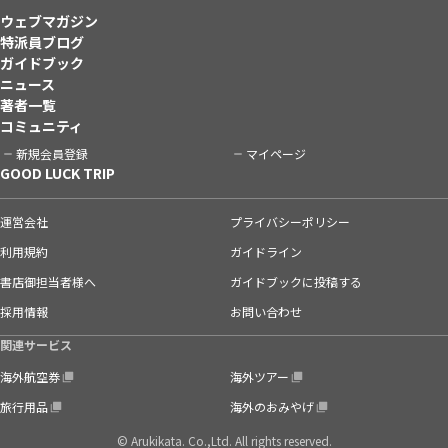
ウェブマガジン
特派員ブログ
ガイドブック
ニュース
著者一覧
コミュニティ
新規会員登録
マイページ
GOOD LUCK TRIP
運営会社
プライバシーポリシー
利用規約
ガイドライン
書店御担当者様へ
ガイドブックに投稿する
採用情報
お問い合わせ
関連サービス
海外航空券
海外ツアー
旅行用品
海外のおみやげ
© Arukikata. Co.,Ltd. All rights reserved.