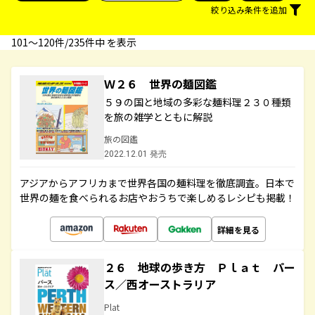
絞り込み条件を追加
101〜120件/235件中 を表示
Ｗ２６ 世界の麺図鑑
５９の国と地域の多彩な麺料理２３０種類
を旅の雑学とともに解説
旅の図鑑
2022.12.01 発売
アジアからアフリカまで世界各国の麺料理を徹底調査。日本で
世界の麺を食べられるお店やおうちで楽しめるレシピも掲載！
詳細を見る
２６ 地球の歩き方 Ｐｌａｔ パー
ス／西オーストラリア
Plat