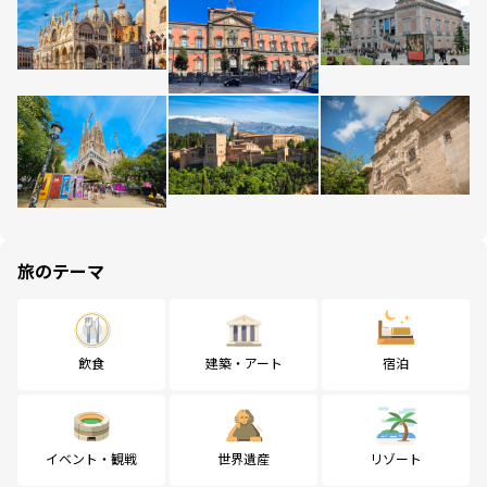
旅のテーマ
飲食
建築・アート
宿泊
イベント・観戦
世界遺産
リゾート