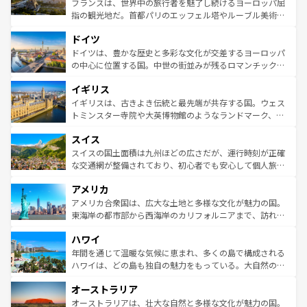
フランスは、世界中の旅行者を魅了し続けるヨーロッパ屈
アートに溢れた街角から、地方では古代ローマ遺跡や中世
指の観光地だ。首都パリのエッフェル塔やルーブル美術館
の城塞都市、穏やかなビーチリゾートまで多彩な表情を見
といった象徴的なスポットから、田舎町の古風な美しさま
せる。地方によって風土や気候が異なるスペインはその個
ドイツ
で、幅広い魅力が詰まっている。華麗な宮殿、歴史的な大
性で訪れる人を魅了する。 なお、新着のスペイン情報は
コ
聖堂、美しいビーチ、そして豊かな自然が、訪れる者を心
ドイツは、豊かな歴史と多彩な文化が交差するヨーロッパ
ンテンツ一覧
を参照してほしい。
から魅了する。また、フランスは美食の国としても知ら
の中心に位置する国。中世の街並みが残るロマンチック街
れ、フランス料理はユネスコ無形文化遺産にも登録されて
道から、未来を先取りするようなモダンな都市まで多様な
イギリス
いる。シャンパンの発祥地であるランス、プロヴァンスの
顔を持つこの国は、どこを歩いても飽きることがない。ベ
香り高いラベンダー畑など、多彩な楽しみ方が可能だ。さ
ルリンの文化的活気、バイエルン州のアルプスの絶景、そ
イギリスは、古きよき伝統と最先端が共存する国。ウェス
らに、パリ以外の地域にも魅力が溢れており、どの街角に
してライン川沿いのワイン畑といった風景は必見。ビール
トミンスター寺院や大英博物館のようなランドマーク、歴
も豊かな歴史と文化が息づいている。パリ以外の個性あふ
とソーセージを味わいながら地元の人と過ごす楽しい時間
史ある大学都市、美しい丘陵地帯や牧歌的な風景など、エ
れる地方に足を運ぶとそれぞれで全く異なる文化を体験で
スイス
は、お酒好きな人にはぜひ体験してほしい。 なお、新着の
リアごとに異なる魅力がある。また、優雅なアフタヌーン
きるだろう。 なお、新着のフランス情報は
コンテンツ一覧
ドイツ情報は
コンテンツ一覧
を参照してほしい。
ティー、ビール好きにはたまらない英国パブ、サッカー観
スイスの国土面積は九州ほどの広さだが、運行時刻が正確
を参照してほしい。
戦など、本場だからこそできる体験も豊富。イギリスを旅
な交通網が整備されており、初心者でも安心して個人旅行
して楽しみつくそう。 なお、新着のイギリス情報は
コンテ
を楽しめる。日本同様に時刻表どおりの旅が可能だ。中世
アメリカ
ンツ一覧
を参照してほしい。
の建物がそのまま残る町や、スイスならではのユニークな
博物館もあり、アルプス観光だけでなく町歩きも満喫する
アメリカ合衆国は、広大な土地と多様な文化が魅力の国。
ことができる。国民の所得が高いため物価も高いが、旅行
東海岸の都市部から西海岸のカリフォルニアまで、訪れる
者向けの交通パス提供のサービスもあり、うまく活用すれ
場所ごとに異なる風景と体験が待っている。ニューヨーク
ハワイ
ば市内交通費無料で観光を楽しむこともできる。 なお、新
のような巨大都市は、観光、ショッピング、エンターテイ
着のスイス情報は
コンテンツ一覧
を参照してほしい。
ンメントが詰まった刺激的なスポットだ。一方、アメリカ
年間を通じて温暖な気候に恵まれ、多くの島で構成される
西部には大自然が広がり、グランドキャニオンやイエロー
ハワイは、どの島も独自の魅力をもっている。大自然の神
ストーン国立公園といった絶景が堪能できる。さらに、南
秘を感じたいなら、火山が生み出した壮大な景観を誇るハ
オーストラリア
部のニューオーリンズでは、音楽と美食が融合した独特の
ワイ島は見逃せない。また、定番の観光地といえばオアフ
文化が魅力。旅行者はアメリカの各地域で異なる魅力を楽
島だが、静かな自然を求めるならマウイ島やカウアイ島が
オーストラリアは、壮大な自然と多様な文化が魅力の国。