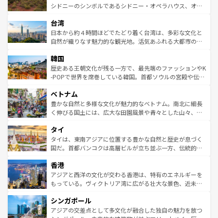
しみながら、その多様性と豊かな歴史を感じることができ
おすすめ。エメラルドグリーンに輝く海をはじめ、豊かな
シドニーのシンボルであるシドニー・オペラハウス、オー
るだろう。車でのロードトリップや列車の旅も、アメリカ
文化や歴史が息づいている。「アロハスピリット」と呼ば
ストラリア東海岸北部に広がる大サンゴ礁地帯グレートバ
ならではの贅沢な旅のスタイルだ。 なお、新着のアメリカ
台湾
れるおもてなしの心で訪れる人々を迎えてくれるハワイの
リアリーフや大陸中央部にそびえるウルル（エアーズロッ
情報は
コンテンツ一覧
を参照してほしい。
人々、おいしいローカルフードやハワイアンミュージッ
ク）、タスマニアの美しい原生林やケアンズの熱帯雨林な
日本から約４時間ほどでたどり着く台湾は、多彩な文化と
ク、伝統的なフラダンスなど、すべてがハワイの魅力を彩
ど、見どころがたくさん。また、カフェやワイン、オージ
自然が織りなす魅力的な観光地。活気あふれる大都市の台
っている。訪れるたびに新しい発見と感動が待っているハ
ービーフなどの食文化も豊かで、美味しいものであふれて
北やノスタルジックな町並みが人気な九份（ジォウフェ
ワイを、存分に味わってほしい。 なお、新着のハワイ情報
韓国
いる。アクティビティも充実しており、サーフィンやダイ
ン）、静ひつな山岳地帯である台湾東部など、都市の喧騒
は
コンテンツ一覧
を参照してほしい。
ビング、ハイキングなど、アウトドア好きにはたまらな
と山間の静けさが共存しており、訪れる人に新しい発見と
歴史ある王朝文化が残る一方で、最先端のファッションやK
い。オーストラリアの多彩な魅力を存分に味わいつくそ
驚きをもたらしてくれる。また、奥深い台湾の食文化も魅
-POPで世界を席巻している韓国。首都ソウルの宮殿や伝統
う。 なお、新着のオーストラリア情報は
コンテンツ一覧
を
力で、夜市などの屋台グルメから高級料理、ヘルシーで美
家屋が並ぶエリアでは韓国の歴史と文化に浸ることがで
参照してほしい。
ベトナム
容にもいいと評判のスイーツなど、バラエティ豊かな料理
き、地方に足を延ばせば四季折々の自然美を楽しむことが
が味わえる。 なお、新着の台湾情報は
コンテンツ一覧
を参
できる。そして、キムチや焼肉、絶品のストリートフード
豊かな自然と多様な文化が魅力的なベトナム。南北に細長
照してほしい。
まで、さまざまな韓国料理が待っている。夜には、韓国な
く伸びる国土には、広大な田園風景や青々とした山々、世
らではのナイトライフも堪能できる。あたたかいホスピタ
界遺産に登録された壮大な自然景観が点在し、都市部では
タイ
リティに包まれながら、韓国の多彩な魅力を心ゆくまで味
急速な発展と共に伝統が息づく。ハノイの古い町並みやホ
わってみてほしい。 なお、新着の韓国情報は
コンテンツ一
ーチミン市のフランス統治時代の建物も、独特の雰囲気を
タイは、東南アジアに位置する豊かな自然と歴史が息づく
覧
を参照してほしい。
醸し出している。また、バラエティの豊かさとおいしさで
国だ。首都バンコクは高層ビルが立ち並ぶ一方、伝統的な
世界中の食通を魅了してやまないベトナム料理も魅力のひ
寺院や市場がいたるところに点在し、古きよき文化と現代
香港
とつ。フォーやバインミー、ベトナムコーヒーなどは、ぜ
の活気が交差している。北部ではチェンマイなどの山岳地
ひ現地で味わいたい。どの地域を訪れてもあたたかい人々
帯で自然と触れ合い、南部ではプーケットやクラビの美し
アジアと西洋の文化が交わる香港は、特有のエネルギーを
が旅行者を迎えてくれるので、きっと忘れられない旅にな
いビーチでリゾート気分を楽しむことができる。タイ料理
もっている。ヴィクトリア湾に広がる壮大な景色、近未来
るはずだ。 なお、新着のベトナム情報は
コンテンツ一覧
を
は世界的に有名で、屋台から高級レストランまで味覚を刺
的なアートスポット、そして歴史と現代が融合した町並
参照してほしい。
シンガポール
激する。気候は一年中温暖で、どの季節にも異なる楽しみ
み、どこを訪れても感動するはず。観光スポットが密集し
が待っている。親しみやすいタイの人々、仏教を中心とし
ており、効率よく見どころを回れるのも魅力。息をのむよ
アジアの交差点として多文化が融合した独自の魅力を放つ
た文化、そして多様な観光資源が、訪れる旅人を魅了し続