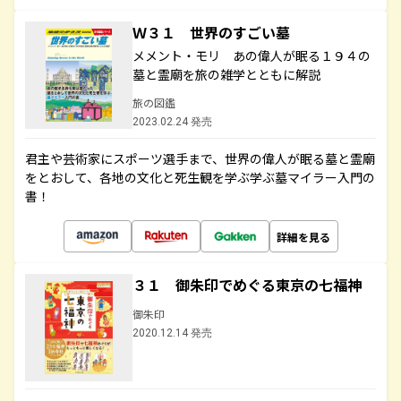
Ｗ３１ 世界のすごい墓
メメント・モリ あの偉人が眠る１９４の
墓と霊廟を旅の雑学とともに解説
旅の図鑑
2023.02.24 発売
君主や芸術家にスポーツ選手まで、世界の偉人が眠る墓と霊廟
をとおして、各地の文化と死生観を学ぶ学ぶ墓マイラー入門の
書！
詳細を見る
３１ 御朱印でめぐる東京の七福神
御朱印
2020.12.14 発売