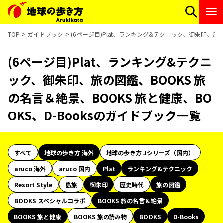
TOP
ガイドブック
(6ページ目)Plat、ランキング&テクニック、御朱印、旅の
(6ページ目)Plat、ランキング&テクニ
ック、御朱印、旅の図鑑、BOOKS 旅
の名言＆絶景、BOOKS 旅と健康、BO
OKS、D-Booksのガイドブック一覧
すべて
地球の歩き方 海外
地球の歩き方 Jシリーズ（国内）
aruco 海外
aruco 国内
Plat
ランキング&テクニック
Resort Style
島旅
御朱印
歴史時代
旅の図鑑
BOOKS スペシャルコラボ
BOOKS 旅の名言＆絶景
BOOKS 旅と健康
BOOKS 旅の読み物
BOOKS
D-Books