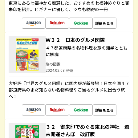
東京にある七福神から厳選した、おすすめの七福神めぐりと御
朱印を紹介。ビギナーに優しく、ツウも納得の一冊
詳細を見る
Ｗ３２ 日本のグルメ図鑑
４７都道府県の名物料理を旅の雑学ととも
に解説
旅の図鑑
2024.02.08 発売
大好評『世界のグルメ図鑑』に国内版が新登場！日本全国４７
都道府県のまだ知らない名物料理やご当地グルメに出合う旅
へ！
詳細を見る
３２ 御朱印でめぐる東北の神社 週
末開運さんぽ 改訂版