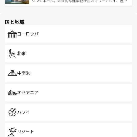
うな絶景から文化的な体験まで、香港を存分に楽しみ尽く
シンガポール。未来的な建築物が並ぶマリーナベイ、歴史
ける。 なお、新着のタイ情報は
コンテンツ一覧
を参照して
そう。 なお、新着の香港情報は
コンテンツ一覧
を参照して
と伝統を感じられるエスニックタウン、多数の緑豊かな公
ほしい。
ほしい。
園や自然保護区など、自然が調和した近代的な景観と文化
の多様性あふれるカラフルな町は、どこを歩いても新しい
国と地域
発見がある。さらに、治安のよさや充実した公共交通機関
も、旅行者にとっては魅力的なポイント。グルメも豊富
で、ホーカーズは地元の風情を楽しめる外せないスポット
ヨーロッパ
だ。訪れる人を飽きさせないシンガポールで、多様な魅力
を体感しよう。 なお、新着のシンガポール情報は
コンテン
ツ一覧
を参照してほしい。
北米
中南米
オセアニア
ハワイ
リゾート