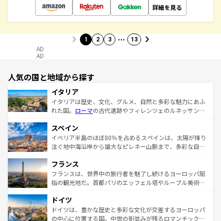
詳細を見る
…
1
2
3
13
AD
AD
人気の国と地域から探す
イタリア
イタリアは歴史、文化、グルメ、自然と多彩な魅力にあふ
れた国。
ローマ
の古代遺跡やフィレンツェのルネッサンス
美術、ヴェネツィアの運河など、歴史あるスポットはもち
スペイン
ろん、トスカーナの美しい田園風景やアマルフィ海岸の絶
景など、自然景観も見逃せない。観光の合間には、本場の
イベリア半島のほぼ80％を占めるスペインは、太陽が降り
ピザやパスタなど、絶品のイタリア料理を堪能することも
注ぐ地中海沿岸から雄大なピレネー山脈まで、多彩な自然
できる。朝目覚めてから夜眠るまで、すべての瞬間を楽し
と文化が詰まったヨーロッパ屈指の旅行先だ。多様な地域
フランス
ませてくれるイタリアで、忘れられない旅をしてみよう！
文化が根付くこの国では、情熱的なフラメンコ、熱気あふ
なお、新着のイタリア情報は
コンテンツ一覧
を参照してほ
れる闘牛、そして美味しいタパスが生活の一部となってい
フランスは、世界中の旅行者を魅了し続けるヨーロッパ屈
しい。
る。首都マドリードの洗練された雰囲気や、バルセロナの
指の観光地だ。首都パリのエッフェル塔やルーブル美術館
アートに溢れた街角から、地方では古代ローマ遺跡や中世
といった象徴的なスポットから、田舎町の古風な美しさま
ドイツ
の城塞都市、穏やかなビーチリゾートまで多彩な表情を見
で、幅広い魅力が詰まっている。華麗な宮殿、歴史的な大
せる。地方によって風土や気候が異なるスペインはその個
聖堂、美しいビーチ、そして豊かな自然が、訪れる者を心
ドイツは、豊かな歴史と多彩な文化が交差するヨーロッパ
性で訪れる人を魅了する。 なお、新着のスペイン情報は
コ
から魅了する。また、フランスは美食の国としても知ら
の中心に位置する国。中世の街並みが残るロマンチック街