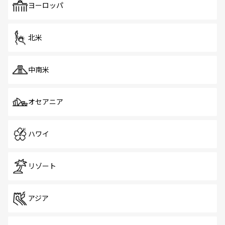
で、ホーカーズは地元の風情を楽しめる外せないスポット
ヨーロッパ
だ。訪れる人を飽きさせないシンガポールで、多様な魅力
を体感しよう。 なお、新着のシンガポール情報は
コンテン
ツ一覧
を参照してほしい。
北米
中南米
オセアニア
ハワイ
リゾート
アジア