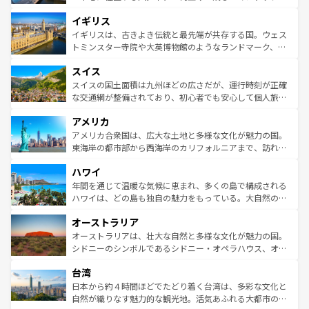
ンテンツ一覧
を参照してほしい。
れ、フランス料理はユネスコ無形文化遺産にも登録されて
道から、未来を先取りするようなモダンな都市まで多様な
イギリス
いる。シャンパンの発祥地であるランス、プロヴァンスの
顔を持つこの国は、どこを歩いても飽きることがない。ベ
香り高いラベンダー畑など、多彩な楽しみ方が可能だ。さ
ルリンの文化的活気、バイエルン州のアルプスの絶景、そ
イギリスは、古きよき伝統と最先端が共存する国。ウェス
らに、パリ以外の地域にも魅力が溢れており、どの街角に
してライン川沿いのワイン畑といった風景は必見。ビール
トミンスター寺院や大英博物館のようなランドマーク、歴
も豊かな歴史と文化が息づいている。パリ以外の個性あふ
とソーセージを味わいながら地元の人と過ごす楽しい時間
史ある大学都市、美しい丘陵地帯や牧歌的な風景など、エ
れる地方に足を運ぶとそれぞれで全く異なる文化を体験で
スイス
は、お酒好きな人にはぜひ体験してほしい。 なお、新着の
リアごとに異なる魅力がある。また、優雅なアフタヌーン
きるだろう。 なお、新着のフランス情報は
コンテンツ一覧
ドイツ情報は
コンテンツ一覧
を参照してほしい。
ティー、ビール好きにはたまらない英国パブ、サッカー観
スイスの国土面積は九州ほどの広さだが、運行時刻が正確
を参照してほしい。
戦など、本場だからこそできる体験も豊富。イギリスを旅
な交通網が整備されており、初心者でも安心して個人旅行
して楽しみつくそう。 なお、新着のイギリス情報は
コンテ
を楽しめる。日本同様に時刻表どおりの旅が可能だ。中世
アメリカ
ンツ一覧
を参照してほしい。
の建物がそのまま残る町や、スイスならではのユニークな
博物館もあり、アルプス観光だけでなく町歩きも満喫する
アメリカ合衆国は、広大な土地と多様な文化が魅力の国。
ことができる。国民の所得が高いため物価も高いが、旅行
東海岸の都市部から西海岸のカリフォルニアまで、訪れる
者向けの交通パス提供のサービスもあり、うまく活用すれ
場所ごとに異なる風景と体験が待っている。ニューヨーク
ハワイ
ば市内交通費無料で観光を楽しむこともできる。 なお、新
のような巨大都市は、観光、ショッピング、エンターテイ
着のスイス情報は
コンテンツ一覧
を参照してほしい。
ンメントが詰まった刺激的なスポットだ。一方、アメリカ
年間を通じて温暖な気候に恵まれ、多くの島で構成される
西部には大自然が広がり、グランドキャニオンやイエロー
ハワイは、どの島も独自の魅力をもっている。大自然の神
ストーン国立公園といった絶景が堪能できる。さらに、南
秘を感じたいなら、火山が生み出した壮大な景観を誇るハ
オーストラリア
部のニューオーリンズでは、音楽と美食が融合した独特の
ワイ島は見逃せない。また、定番の観光地といえばオアフ
文化が魅力。旅行者はアメリカの各地域で異なる魅力を楽
島だが、静かな自然を求めるならマウイ島やカウアイ島が
オーストラリアは、壮大な自然と多様な文化が魅力の国。
しみながら、その多様性と豊かな歴史を感じることができ
おすすめ。エメラルドグリーンに輝く海をはじめ、豊かな
シドニーのシンボルであるシドニー・オペラハウス、オー
るだろう。車でのロードトリップや列車の旅も、アメリカ
文化や歴史が息づいている。「アロハスピリット」と呼ば
ストラリア東海岸北部に広がる大サンゴ礁地帯グレートバ
ならではの贅沢な旅のスタイルだ。 なお、新着のアメリカ
台湾
れるおもてなしの心で訪れる人々を迎えてくれるハワイの
リアリーフや大陸中央部にそびえるウルル（エアーズロッ
情報は
コンテンツ一覧
を参照してほしい。
人々、おいしいローカルフードやハワイアンミュージッ
ク）、タスマニアの美しい原生林やケアンズの熱帯雨林な
日本から約４時間ほどでたどり着く台湾は、多彩な文化と
ク、伝統的なフラダンスなど、すべてがハワイの魅力を彩
ど、見どころがたくさん。また、カフェやワイン、オージ
自然が織りなす魅力的な観光地。活気あふれる大都市の台