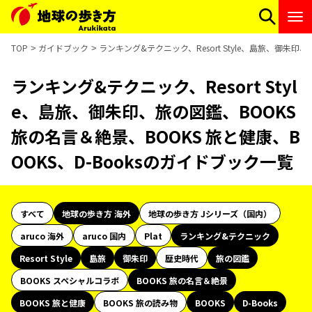
TOP
ガイドブック
ランキング&テクニック、Resort Style、島旅、御朱印
ランキング&テクニック、Resort Styl
e、島旅、御朱印、旅の図鑑、BOOKS
旅の名言＆絶景、BOOKS 旅と健康、B
OOKS、D-Booksのガイドブック一覧
すべて
地球の歩き方 海外
地球の歩き方 Jシリーズ（国内）
aruco 海外
aruco 国内
Plat
ランキング&テクニック
Resort Style
島旅
御朱印
歴史時代
旅の図鑑
BOOKS スペシャルコラボ
BOOKS 旅の名言＆絶景
BOOKS 旅と健康
BOOKS 旅の読み物
BOOKS
D-Books