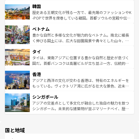
っている。訪れるたびに新しい発見と感動が待っているハ
ービーフなどの食文化も豊かで、美味しいものであふれて
北やノスタルジックな町並みが人気な九份（ジォウフェ
ワイを、存分に味わってほしい。 なお、新着のハワイ情報
韓国
いる。アクティビティも充実しており、サーフィンやダイ
ン）、静ひつな山岳地帯である台湾東部など、都市の喧騒
は
コンテンツ一覧
を参照してほしい。
ビング、ハイキングなど、アウトドア好きにはたまらな
と山間の静けさが共存しており、訪れる人に新しい発見と
歴史ある王朝文化が残る一方で、最先端のファッションやK
い。オーストラリアの多彩な魅力を存分に味わいつくそ
驚きをもたらしてくれる。また、奥深い台湾の食文化も魅
-POPで世界を席巻している韓国。首都ソウルの宮殿や伝統
う。 なお、新着のオーストラリア情報は
コンテンツ一覧
を
力で、夜市などの屋台グルメから高級料理、ヘルシーで美
家屋が並ぶエリアでは韓国の歴史と文化に浸ることがで
参照してほしい。
ベトナム
容にもいいと評判のスイーツなど、バラエティ豊かな料理
き、地方に足を延ばせば四季折々の自然美を楽しむことが
が味わえる。 なお、新着の台湾情報は
コンテンツ一覧
を参
できる。そして、キムチや焼肉、絶品のストリートフード
豊かな自然と多様な文化が魅力的なベトナム。南北に細長
照してほしい。
まで、さまざまな韓国料理が待っている。夜には、韓国な
く伸びる国土には、広大な田園風景や青々とした山々、世
らではのナイトライフも堪能できる。あたたかいホスピタ
界遺産に登録された壮大な自然景観が点在し、都市部では
タイ
リティに包まれながら、韓国の多彩な魅力を心ゆくまで味
急速な発展と共に伝統が息づく。ハノイの古い町並みやホ
わってみてほしい。 なお、新着の韓国情報は
コンテンツ一
ーチミン市のフランス統治時代の建物も、独特の雰囲気を
タイは、東南アジアに位置する豊かな自然と歴史が息づく
覧
を参照してほしい。
醸し出している。また、バラエティの豊かさとおいしさで
国だ。首都バンコクは高層ビルが立ち並ぶ一方、伝統的な
世界中の食通を魅了してやまないベトナム料理も魅力のひ
寺院や市場がいたるところに点在し、古きよき文化と現代
香港
とつ。フォーやバインミー、ベトナムコーヒーなどは、ぜ
の活気が交差している。北部ではチェンマイなどの山岳地
ひ現地で味わいたい。どの地域を訪れてもあたたかい人々
帯で自然と触れ合い、南部ではプーケットやクラビの美し
アジアと西洋の文化が交わる香港は、特有のエネルギーを
が旅行者を迎えてくれるので、きっと忘れられない旅にな
いビーチでリゾート気分を楽しむことができる。タイ料理
もっている。ヴィクトリア湾に広がる壮大な景色、近未来
るはずだ。 なお、新着のベトナム情報は
コンテンツ一覧
を
は世界的に有名で、屋台から高級レストランまで味覚を刺
的なアートスポット、そして歴史と現代が融合した町並
参照してほしい。
シンガポール
激する。気候は一年中温暖で、どの季節にも異なる楽しみ
み、どこを訪れても感動するはず。観光スポットが密集し
が待っている。親しみやすいタイの人々、仏教を中心とし
ており、効率よく見どころを回れるのも魅力。息をのむよ
アジアの交差点として多文化が融合した独自の魅力を放つ
た文化、そして多様な観光資源が、訪れる旅人を魅了し続
うな絶景から文化的な体験まで、香港を存分に楽しみ尽く
シンガポール。未来的な建築物が並ぶマリーナベイ、歴史
ける。 なお、新着のタイ情報は
コンテンツ一覧
を参照して
そう。 なお、新着の香港情報は
コンテンツ一覧
を参照して
と伝統を感じられるエスニックタウン、多数の緑豊かな公
ほしい。
ほしい。
園や自然保護区など、自然が調和した近代的な景観と文化
の多様性あふれるカラフルな町は、どこを歩いても新しい
国と地域
発見がある。さらに、治安のよさや充実した公共交通機関
も、旅行者にとっては魅力的なポイント。グルメも豊富