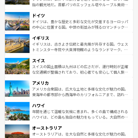
アートに溢れた街角から、地方では古代ローマ遺跡や中世
指の観光地だ。首都パリのエッフェル塔やルーブル美術館
の城塞都市、穏やかなビーチリゾートまで多彩な表情を見
といった象徴的なスポットから、田舎町の古風な美しさま
せる。地方によって風土や気候が異なるスペインはその個
ドイツ
で、幅広い魅力が詰まっている。華麗な宮殿、歴史的な大
性で訪れる人を魅了する。 なお、新着のスペイン情報は
コ
聖堂、美しいビーチ、そして豊かな自然が、訪れる者を心
ドイツは、豊かな歴史と多彩な文化が交差するヨーロッパ
ンテンツ一覧
を参照してほしい。
から魅了する。また、フランスは美食の国としても知ら
の中心に位置する国。中世の街並みが残るロマンチック街
れ、フランス料理はユネスコ無形文化遺産にも登録されて
道から、未来を先取りするようなモダンな都市まで多様な
イギリス
いる。シャンパンの発祥地であるランス、プロヴァンスの
顔を持つこの国は、どこを歩いても飽きることがない。ベ
香り高いラベンダー畑など、多彩な楽しみ方が可能だ。さ
ルリンの文化的活気、バイエルン州のアルプスの絶景、そ
イギリスは、古きよき伝統と最先端が共存する国。ウェス
らに、パリ以外の地域にも魅力が溢れており、どの街角に
してライン川沿いのワイン畑といった風景は必見。ビール
トミンスター寺院や大英博物館のようなランドマーク、歴
も豊かな歴史と文化が息づいている。パリ以外の個性あふ
とソーセージを味わいながら地元の人と過ごす楽しい時間
史ある大学都市、美しい丘陵地帯や牧歌的な風景など、エ
れる地方に足を運ぶとそれぞれで全く異なる文化を体験で
スイス
は、お酒好きな人にはぜひ体験してほしい。 なお、新着の
リアごとに異なる魅力がある。また、優雅なアフタヌーン
きるだろう。 なお、新着のフランス情報は
コンテンツ一覧
ドイツ情報は
コンテンツ一覧
を参照してほしい。
ティー、ビール好きにはたまらない英国パブ、サッカー観
スイスの国土面積は九州ほどの広さだが、運行時刻が正確
を参照してほしい。
戦など、本場だからこそできる体験も豊富。イギリスを旅
な交通網が整備されており、初心者でも安心して個人旅行
して楽しみつくそう。 なお、新着のイギリス情報は
コンテ
を楽しめる。日本同様に時刻表どおりの旅が可能だ。中世
アメリカ
ンツ一覧
を参照してほしい。
の建物がそのまま残る町や、スイスならではのユニークな
博物館もあり、アルプス観光だけでなく町歩きも満喫する
アメリカ合衆国は、広大な土地と多様な文化が魅力の国。
ことができる。国民の所得が高いため物価も高いが、旅行
東海岸の都市部から西海岸のカリフォルニアまで、訪れる
者向けの交通パス提供のサービスもあり、うまく活用すれ
場所ごとに異なる風景と体験が待っている。ニューヨーク
ハワイ
ば市内交通費無料で観光を楽しむこともできる。 なお、新
のような巨大都市は、観光、ショッピング、エンターテイ
着のスイス情報は
コンテンツ一覧
を参照してほしい。
ンメントが詰まった刺激的なスポットだ。一方、アメリカ
年間を通じて温暖な気候に恵まれ、多くの島で構成される
西部には大自然が広がり、グランドキャニオンやイエロー
ハワイは、どの島も独自の魅力をもっている。大自然の神
ストーン国立公園といった絶景が堪能できる。さらに、南
秘を感じたいなら、火山が生み出した壮大な景観を誇るハ
オーストラリア
部のニューオーリンズでは、音楽と美食が融合した独特の
ワイ島は見逃せない。また、定番の観光地といえばオアフ
文化が魅力。旅行者はアメリカの各地域で異なる魅力を楽
島だが、静かな自然を求めるならマウイ島やカウアイ島が
オーストラリアは、壮大な自然と多様な文化が魅力の国。