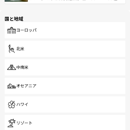
ける。 なお、新着のタイ情報は
コンテンツ一覧
を参照して
そう。 なお、新着の香港情報は
コンテンツ一覧
を参照して
と伝統を感じられるエスニックタウン、多数の緑豊かな公
ほしい。
ほしい。
園や自然保護区など、自然が調和した近代的な景観と文化
の多様性あふれるカラフルな町は、どこを歩いても新しい
国と地域
発見がある。さらに、治安のよさや充実した公共交通機関
も、旅行者にとっては魅力的なポイント。グルメも豊富
で、ホーカーズは地元の風情を楽しめる外せないスポット
ヨーロッパ
だ。訪れる人を飽きさせないシンガポールで、多様な魅力
を体感しよう。 なお、新着のシンガポール情報は
コンテン
ツ一覧
を参照してほしい。
北米
中南米
オセアニア
ハワイ
リゾート