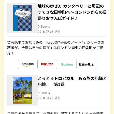
地球の歩き方 カンタベリーと周辺の
すてきな田舎町へ～ロンドンからの日
帰りおさんぽガイド♪
D-Books
2018.07.26 発売
英会話本でおなじみの「Kayoの“秘密のノート”」シリーズの
著者が、今度は自分の滞在するロンドン南東の田舎町をご紹
介！
詳細を見る
とろとろトロピカル ある旅の記録と
記憶。 第1巻
D-Books
2018.03.29 発売
子供の頃から夢見ていた南の島に滞在することになった筆者