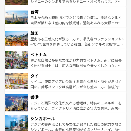
しみながら、その多様性と豊かな歴史を感じることができ
おすすめ。エメラルドグリーンに輝く海をはじめ、豊かな
シドニーのシンボルであるシドニー・オペラハウス、オー
るだろう。車でのロードトリップや列車の旅も、アメリカ
文化や歴史が息づいている。「アロハスピリット」と呼ば
ストラリア東海岸北部に広がる大サンゴ礁地帯グレートバ
ならではの贅沢な旅のスタイルだ。 なお、新着のアメリカ
台湾
れるおもてなしの心で訪れる人々を迎えてくれるハワイの
リアリーフや大陸中央部にそびえるウルル（エアーズロッ
情報は
コンテンツ一覧
を参照してほしい。
人々、おいしいローカルフードやハワイアンミュージッ
ク）、タスマニアの美しい原生林やケアンズの熱帯雨林な
日本から約４時間ほどでたどり着く台湾は、多彩な文化と
ク、伝統的なフラダンスなど、すべてがハワイの魅力を彩
ど、見どころがたくさん。また、カフェやワイン、オージ
自然が織りなす魅力的な観光地。活気あふれる大都市の台
っている。訪れるたびに新しい発見と感動が待っているハ
ービーフなどの食文化も豊かで、美味しいものであふれて
北やノスタルジックな町並みが人気な九份（ジォウフェ
ワイを、存分に味わってほしい。 なお、新着のハワイ情報
韓国
いる。アクティビティも充実しており、サーフィンやダイ
ン）、静ひつな山岳地帯である台湾東部など、都市の喧騒
は
コンテンツ一覧
を参照してほしい。
ビング、ハイキングなど、アウトドア好きにはたまらな
と山間の静けさが共存しており、訪れる人に新しい発見と
歴史ある王朝文化が残る一方で、最先端のファッションやK
い。オーストラリアの多彩な魅力を存分に味わいつくそ
驚きをもたらしてくれる。また、奥深い台湾の食文化も魅
-POPで世界を席巻している韓国。首都ソウルの宮殿や伝統
う。 なお、新着のオーストラリア情報は
コンテンツ一覧
を
力で、夜市などの屋台グルメから高級料理、ヘルシーで美
家屋が並ぶエリアでは韓国の歴史と文化に浸ることがで
参照してほしい。
ベトナム
容にもいいと評判のスイーツなど、バラエティ豊かな料理
き、地方に足を延ばせば四季折々の自然美を楽しむことが
が味わえる。 なお、新着の台湾情報は
コンテンツ一覧
を参
できる。そして、キムチや焼肉、絶品のストリートフード
豊かな自然と多様な文化が魅力的なベトナム。南北に細長
照してほしい。
まで、さまざまな韓国料理が待っている。夜には、韓国な
く伸びる国土には、広大な田園風景や青々とした山々、世
らではのナイトライフも堪能できる。あたたかいホスピタ
界遺産に登録された壮大な自然景観が点在し、都市部では
タイ
リティに包まれながら、韓国の多彩な魅力を心ゆくまで味
急速な発展と共に伝統が息づく。ハノイの古い町並みやホ
わってみてほしい。 なお、新着の韓国情報は
コンテンツ一
ーチミン市のフランス統治時代の建物も、独特の雰囲気を
タイは、東南アジアに位置する豊かな自然と歴史が息づく
覧
を参照してほしい。
醸し出している。また、バラエティの豊かさとおいしさで
国だ。首都バンコクは高層ビルが立ち並ぶ一方、伝統的な
世界中の食通を魅了してやまないベトナム料理も魅力のひ
寺院や市場がいたるところに点在し、古きよき文化と現代
香港
とつ。フォーやバインミー、ベトナムコーヒーなどは、ぜ
の活気が交差している。北部ではチェンマイなどの山岳地
ひ現地で味わいたい。どの地域を訪れてもあたたかい人々
帯で自然と触れ合い、南部ではプーケットやクラビの美し
アジアと西洋の文化が交わる香港は、特有のエネルギーを
が旅行者を迎えてくれるので、きっと忘れられない旅にな
いビーチでリゾート気分を楽しむことができる。タイ料理
もっている。ヴィクトリア湾に広がる壮大な景色、近未来
るはずだ。 なお、新着のベトナム情報は
コンテンツ一覧
を
は世界的に有名で、屋台から高級レストランまで味覚を刺
的なアートスポット、そして歴史と現代が融合した町並
参照してほしい。
シンガポール
激する。気候は一年中温暖で、どの季節にも異なる楽しみ
み、どこを訪れても感動するはず。観光スポットが密集し
が待っている。親しみやすいタイの人々、仏教を中心とし
ており、効率よく見どころを回れるのも魅力。息をのむよ
アジアの交差点として多文化が融合した独自の魅力を放つ
た文化、そして多様な観光資源が、訪れる旅人を魅了し続
うな絶景から文化的な体験まで、香港を存分に楽しみ尽く
シンガポール。未来的な建築物が並ぶマリーナベイ、歴史