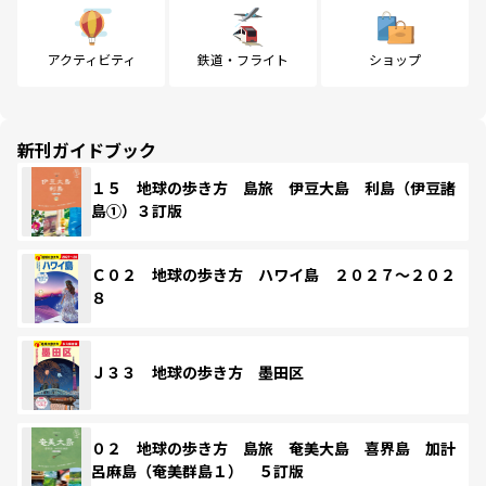
アクティビティ
鉄道・フライト
ショップ
新刊ガイドブック
１５ 地球の歩き方 島旅 伊豆大島 利島（伊豆諸
島①）３訂版
Ｃ０２ 地球の歩き方 ハワイ島 ２０２７～２０２
８
Ｊ３３ 地球の歩き方 墨田区
０２ 地球の歩き方 島旅 奄美大島 喜界島 加計
呂麻島（奄美群島１） ５訂版