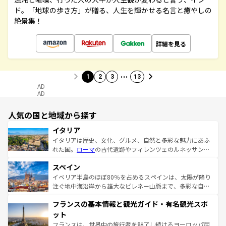
ド。「地球の歩き方」が贈る、人生を輝かせる名言と癒やしの
絶景集！
詳細を見る
…
1
2
3
13
AD
AD
人気の国と地域から探す
イタリア
イタリアは歴史、文化、グルメ、自然と多彩な魅力にあふ
れた国。
ローマ
の古代遺跡やフィレンツェのルネッサンス
美術、ヴェネツィアの運河など、歴史あるスポットはもち
スペイン
ろん、トスカーナの美しい田園風景やアマルフィ海岸の絶
景など、自然景観も見逃せない。観光の合間には、本場の
イベリア半島のほぼ80％を占めるスペインは、太陽が降り
ピザやパスタなど、絶品のイタリア料理を堪能することも
注ぐ地中海沿岸から雄大なピレネー山脈まで、多彩な自然
できる。朝目覚めてから夜眠るまで、すべての瞬間を楽し
と文化が詰まったヨーロッパ屈指の旅行先だ。多様な地域
フランスの基本情報と観光ガイド・有名観光スポ
ませてくれるイタリアで、忘れられない旅をしてみよう！
文化が根付くこの国では、情熱的なフラメンコ、熱気あふ
なお、新着のイタリア情報は
コンテンツ一覧
を参照してほ
れる闘牛、そして美味しいタパスが生活の一部となってい
ット
しい。
る。首都マドリードの洗練された雰囲気や、バルセロナの
フランスは、世界中の旅行者を魅了し続けるヨーロッパ屈