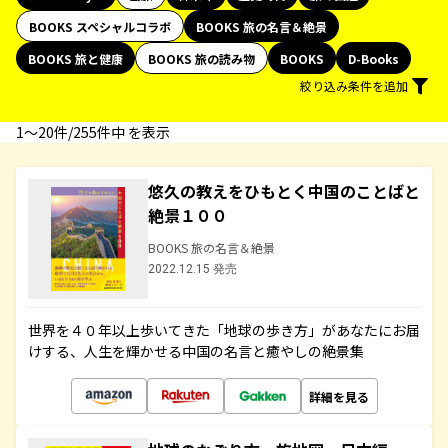
BOOKS スペシャルコラボ
BOOKS 旅の名言＆絶景
BOOKS 旅と健康
BOOKS 旅の読み物
BOOKS
D-Books
絞り込み条件を追加
1〜20件/255件中 を表示
悠久の教えをひもとく中国のことばと
絶景１００
BOOKS 旅の名言＆絶景
2022.12.15 発売
世界を４０年以上歩いてきた「地球の歩き方」があなたにお届
けする、人生を輝かせる中国の名言と癒やしの絶景集
詳細を見る