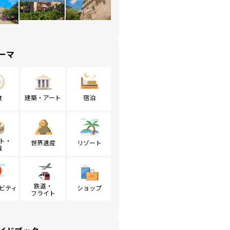
ーマ
食
建築・アート
宿泊
ト・
世界遺産
リゾート
戦
鉄道・
ビティ
ショップ
フライト