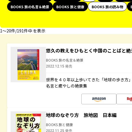
BOOKS 旅の名言＆絶景
BOOKS 旅と健康
BOOKS 旅の読み物
1〜20件/191件中 を表示
悠久の教えをひもとく中国のことばと絶
BOOKS 旅の名言＆絶景
2022.12.15 発売
世界を４０年以上歩いてきた「地球の歩き方
名言と癒やしの絶景集
地球のなぞり方 旅地図 日本編
BOOKS 旅と健康
2022.11.25 発売