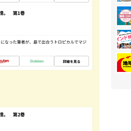
憶。 第1巻
とになった筆者が、島で出合うトロピカルでマジ
詳細を見る
憶。 第2巻