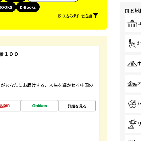
BOOKS
D-Books
国と地
絞り込み条件を追加
景１００
」があなたにお届けする、人生を輝かせる中国の
詳細を見る