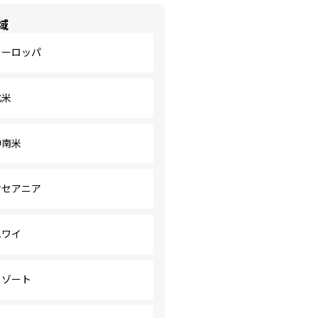
域
ヨーロッパ
北米
中南米
オセアニア
ハワイ
リゾート