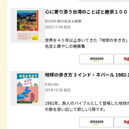
心に寄り添う台湾のことばと絶景１００
BOOKS 旅の名言＆絶景
2022.11.04 発売
世界を４０年以上歩いてきた「地球の歩き方
名言と癒やしの絶景集
地球の歩き方 3 インド・ネパール 1982
D-Books
2018.12.20 発売
1981年、旅人のバイブルとして登場した地
の旅を思い出して欲しい1冊です。