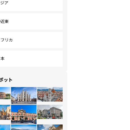
アジア
中近東
アフリカ
日本
ポット