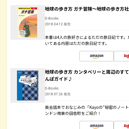
地球の歩き方 ガチ冒険～地球の歩き方
D-Books
2018.04.12 発売
本書は4人の旅好きによるただの旅日記です。
いてある内容はただの旅日記です。
地球の歩き方 カンタベリーと周辺のす
んぽガイド♪
D-Books
2018.07.26 発売
英会話本でおなじみの「Kayoの“秘密のノー
ンドン南東の田舎町をご紹介！