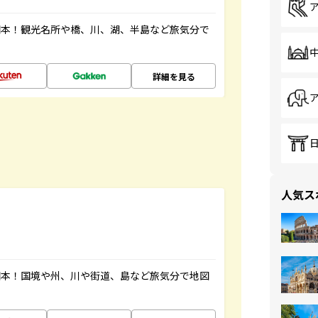
図本！観光名所や橋、川、湖、半島など旅気分で
詳細を見る
人気ス
図本！国境や州、川や街道、島など旅気分で地図