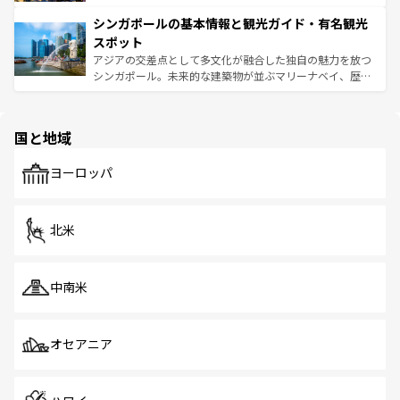
るはずだ。 なお、新着のベトナム情報は
コンテンツ一覧
を
は世界的に有名で、屋台から高級レストランまで味覚を刺
的なアートスポット、そして歴史と現代が融合した町並
参照してほしい。
シンガポールの基本情報と観光ガイド・有名観光
激する。気候は一年中温暖で、どの季節にも異なる楽しみ
み、どこを訪れても感動するはず。観光スポットが密集し
が待っている。親しみやすいタイの人々、仏教を中心とし
ており、効率よく見どころを回れるのも魅力。息をのむよ
スポット
た文化、そして多様な観光資源が、訪れる旅人を魅了し続
うな絶景から文化的な体験まで、香港を存分に楽しみ尽く
アジアの交差点として多文化が融合した独自の魅力を放つ
ける。 なお、新着のタイ情報は
コンテンツ一覧
を参照して
そう。 なお、新着の香港情報は
コンテンツ一覧
を参照して
シンガポール。未来的な建築物が並ぶマリーナベイ、歴史
ほしい。
ほしい。
と伝統を感じられるエスニックタウン、多数の緑豊かな公
園や自然保護区など、自然が調和した近代的な景観と文化
の多様性あふれるカラフルな町は、どこを歩いても新しい
国と地域
発見がある。さらに、治安のよさや充実した公共交通機関
も、旅行者にとっては魅力的なポイント。グルメも豊富
で、ホーカーズは地元の風情を楽しめる外せないスポット
ヨーロッパ
だ。訪れる人を飽きさせないシンガポールで、多様な魅力
を体感しよう。 なお、新着のシンガポール情報は
コンテン
ツ一覧
を参照してほしい。
北米
中南米
オセアニア