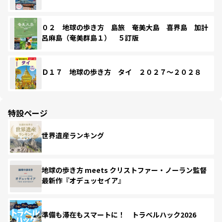
０２ 地球の歩き方 島旅 奄美大島 喜界島 加計
呂麻島（奄美群島１） ５訂版
Ｄ１７ 地球の歩き方 タイ ２０２７～２０２８
特設ページ
世界遺産ランキング
地球の歩き方 meets クリストファー・ノーラン監督
最新作『オデュッセイア』
準備も滞在もスマートに！ トラベルハック2026