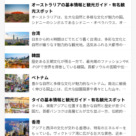
文化が魅力。旅行者はアメリカの各地域で異なる魅力を楽
オーストラリアの基本情報と観光ガイド・有名観
ワイ島は見逃せない。また、定番の観光地といえばオアフ
しみながら、その多様性と豊かな歴史を感じることができ
島だが、静かな自然を求めるならマウイ島やカウアイ島が
光スポット
るだろう。車でのロードトリップや列車の旅も、アメリカ
おすすめ。エメラルドグリーンに輝く海をはじめ、豊かな
オーストラリアは、壮大な自然と多様な文化が魅力の国。
ならではの贅沢な旅のスタイルだ。 なお、新着のアメリカ
文化や歴史が息づいている。「アロハスピリット」と呼ば
シドニーのシンボルであるシドニー・オペラハウス、オー
情報は
コンテンツ一覧
を参照してほしい。
れるおもてなしの心で訪れる人々を迎えてくれるハワイの
ストラリア東海岸北部に広がる大サンゴ礁地帯グレートバ
人々、おいしいローカルフードやハワイアンミュージッ
台湾
リアリーフや大陸中央部にそびえるウルル（エアーズロッ
ク、伝統的なフラダンスなど、すべてがハワイの魅力を彩
ク）、タスマニアの美しい原生林やケアンズの熱帯雨林な
日本から約４時間ほどでたどり着く台湾は、多彩な文化と
っている。訪れるたびに新しい発見と感動が待っているハ
ど、見どころがたくさん。また、カフェやワイン、オージ
自然が織りなす魅力的な観光地。活気あふれる大都市の台
ワイを、存分に味わってほしい。 なお、新着のハワイ情報
ービーフなどの食文化も豊かで、美味しいものであふれて
北やノスタルジックな町並みが人気な九份（ジォウフェ
は
コンテンツ一覧
を参照してほしい。
韓国
いる。アクティビティも充実しており、サーフィンやダイ
ン）、静ひつな山岳地帯である台湾東部など、都市の喧騒
ビング、ハイキングなど、アウトドア好きにはたまらな
と山間の静けさが共存しており、訪れる人に新しい発見と
歴史ある王朝文化が残る一方で、最先端のファッションやK
い。オーストラリアの多彩な魅力を存分に味わいつくそ
驚きをもたらしてくれる。また、奥深い台湾の食文化も魅
-POPで世界を席巻している韓国。首都ソウルの宮殿や伝統
う。 なお、新着のオーストラリア情報は
コンテンツ一覧
を
力で、夜市などの屋台グルメから高級料理、ヘルシーで美
家屋が並ぶエリアでは韓国の歴史と文化に浸ることがで
参照してほしい。
ベトナム
容にもいいと評判のスイーツなど、バラエティ豊かな料理
き、地方に足を延ばせば四季折々の自然美を楽しむことが
が味わえる。 なお、新着の台湾情報は
コンテンツ一覧
を参
できる。そして、キムチや焼肉、絶品のストリートフード
豊かな自然と多様な文化が魅力的なベトナム。南北に細長
照してほしい。
まで、さまざまな韓国料理が待っている。夜には、韓国な
く伸びる国土には、広大な田園風景や青々とした山々、世
らではのナイトライフも堪能できる。あたたかいホスピタ
界遺産に登録された壮大な自然景観が点在し、都市部では
タイの基本情報と観光ガイド・有名観光スポット
リティに包まれながら、韓国の多彩な魅力を心ゆくまで味
急速な発展と共に伝統が息づく。ハノイの古い町並みやホ
わってみてほしい。 なお、新着の韓国情報は
コンテンツ一
ーチミン市のフランス統治時代の建物も、独特の雰囲気を
タイは、東南アジアに位置する豊かな自然と歴史が息づく
覧
を参照してほしい。
醸し出している。また、バラエティの豊かさとおいしさで
国だ。首都バンコクは高層ビルが立ち並ぶ一方、伝統的な
世界中の食通を魅了してやまないベトナム料理も魅力のひ
寺院や市場がいたるところに点在し、古きよき文化と現代
香港
とつ。フォーやバインミー、ベトナムコーヒーなどは、ぜ
の活気が交差している。北部ではチェンマイなどの山岳地
ひ現地で味わいたい。どの地域を訪れてもあたたかい人々
帯で自然と触れ合い、南部ではプーケットやクラビの美し
アジアと西洋の文化が交わる香港は、特有のエネルギーを
が旅行者を迎えてくれるので、きっと忘れられない旅にな
いビーチでリゾート気分を楽しむことができる。タイ料理
もっている。ヴィクトリア湾に広がる壮大な景色、近未来