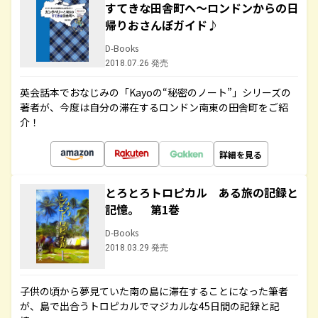
すてきな田舎町へ～ロンドンからの日
帰りおさんぽガイド♪
D-Books
2018.07.26 発売
英会話本でおなじみの「Kayoの“秘密のノート”」シリーズの
著者が、今度は自分の滞在するロンドン南東の田舎町をご紹
介！
詳細を見る
とろとろトロピカル ある旅の記録と
記憶。 第1巻
D-Books
2018.03.29 発売
子供の頃から夢見ていた南の島に滞在することになった筆者
が、島で出合うトロピカルでマジカルな45日間の記録と記