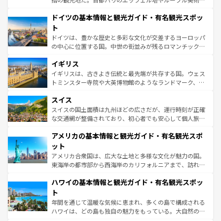
の城塞都市、穏やかなビーチリゾートまで多彩な表情を見
といった象徴的なスポットから、田舎町の古風な美しさま
せる。地方によって風土や気候が異なるスペインはその個
ドイツの基本情報と観光ガイド・有名観光スポッ
で、幅広い魅力が詰まっている。華麗な宮殿、歴史的な大
性で訪れる人を魅了する。 なお、新着のスペイン情報は
コ
聖堂、美しいビーチ、そして豊かな自然が、訪れる者を心
ト
ンテンツ一覧
を参照してほしい。
から魅了する。また、フランスは美食の国としても知ら
ドイツは、豊かな歴史と多彩な文化が交差するヨーロッパ
れ、フランス料理はユネスコ無形文化遺産にも登録されて
の中心に位置する国。中世の街並みが残るロマンチック街
いる。シャンパンの発祥地であるランス、プロヴァンスの
道から、未来を先取りするようなモダンな都市まで多様な
香り高いラベンダー畑など、多彩な楽しみ方が可能だ。さ
イギリス
顔を持つこの国は、どこを歩いても飽きることがない。ベ
らに、パリ以外の地域にも魅力が溢れており、どの街角に
ルリンの文化的活気、バイエルン州のアルプスの絶景、そ
イギリスは、古きよき伝統と最先端が共存する国。ウェス
も豊かな歴史と文化が息づいている。パリ以外の個性あふ
してライン川沿いのワイン畑といった風景は必見。ビール
トミンスター寺院や大英博物館のようなランドマーク、歴
れる地方に足を運ぶとそれぞれで全く異なる文化を体験で
とソーセージを味わいながら地元の人と過ごす楽しい時間
史ある大学都市、美しい丘陵地帯や牧歌的な風景など、エ
きるだろう。 なお、新着のフランス情報は
コンテンツ一覧
スイス
は、お酒好きな人にはぜひ体験してほしい。 なお、新着の
リアごとに異なる魅力がある。また、優雅なアフタヌーン
を参照してほしい。
ドイツ情報は
コンテンツ一覧
を参照してほしい。
ティー、ビール好きにはたまらない英国パブ、サッカー観
スイスの国土面積は九州ほどの広さだが、運行時刻が正確
戦など、本場だからこそできる体験も豊富。イギリスを旅
な交通網が整備されており、初心者でも安心して個人旅行
して楽しみつくそう。 なお、新着のイギリス情報は
コンテ
を楽しめる。日本同様に時刻表どおりの旅が可能だ。中世
アメリカの基本情報と観光ガイド・有名観光スポ
ンツ一覧
を参照してほしい。
の建物がそのまま残る町や、スイスならではのユニークな
博物館もあり、アルプス観光だけでなく町歩きも満喫する
ット
ことができる。国民の所得が高いため物価も高いが、旅行
アメリカ合衆国は、広大な土地と多様な文化が魅力の国。
者向けの交通パス提供のサービスもあり、うまく活用すれ
東海岸の都市部から西海岸のカリフォルニアまで、訪れる
ば市内交通費無料で観光を楽しむこともできる。 なお、新
場所ごとに異なる風景と体験が待っている。ニューヨーク
着のスイス情報は
コンテンツ一覧
を参照してほしい。
ハワイの基本情報と観光ガイド・有名観光スポッ
のような巨大都市は、観光、ショッピング、エンターテイ
ンメントが詰まった刺激的なスポットだ。一方、アメリカ
ト
西部には大自然が広がり、グランドキャニオンやイエロー
年間を通じて温暖な気候に恵まれ、多くの島で構成される
ストーン国立公園といった絶景が堪能できる。さらに、南
ハワイは、どの島も独自の魅力をもっている。大自然の神
部のニューオーリンズでは、音楽と美食が融合した独特の
秘を感じたいなら、火山が生み出した壮大な景観を誇るハ