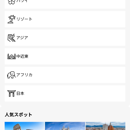
ハワイ
リゾート
アジア
中近東
アフリカ
日本
人気スポット