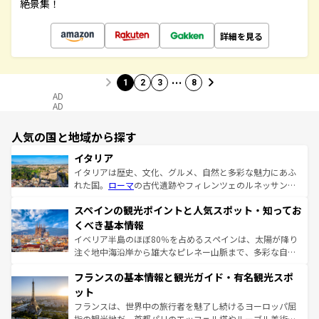
絶景集！
詳細を見る
…
1
2
3
8
AD
AD
人気の国と地域から探す
イタリア
イタリアは歴史、文化、グルメ、自然と多彩な魅力にあふ
れた国。
ローマ
の古代遺跡やフィレンツェのルネッサンス
美術、ヴェネツィアの運河など、歴史あるスポットはもち
スペインの観光ポイントと人気スポット・知ってお
ろん、トスカーナの美しい田園風景やアマルフィ海岸の絶
景など、自然景観も見逃せない。観光の合間には、本場の
くべき基本情報
ピザやパスタなど、絶品のイタリア料理を堪能することも
イベリア半島のほぼ80％を占めるスペインは、太陽が降り
できる。朝目覚めてから夜眠るまで、すべての瞬間を楽し
注ぐ地中海沿岸から雄大なピレネー山脈まで、多彩な自然
ませてくれるイタリアで、忘れられない旅をしてみよう！
と文化が詰まったヨーロッパ屈指の旅行先だ。多様な地域
なお、新着のイタリア情報は
コンテンツ一覧
を参照してほ
フランスの基本情報と観光ガイド・有名観光スポ
文化が根付くこの国では、情熱的なフラメンコ、熱気あふ
しい。
れる闘牛、そして美味しいタパスが生活の一部となってい
ット
る。首都マドリードの洗練された雰囲気や、バルセロナの
フランスは、世界中の旅行者を魅了し続けるヨーロッパ屈
アートに溢れた街角から、地方では古代ローマ遺跡や中世
指の観光地だ。首都パリのエッフェル塔やルーブル美術館