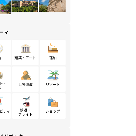
ーマ
食
建築・アート
宿泊
ト・
世界遺産
リゾート
戦
鉄道・
ビティ
ショップ
フライト