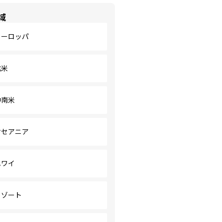
域
ヨーロッパ
北米
中南米
オセアニア
ハワイ
リゾート