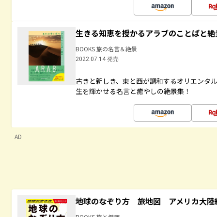
生きる知恵を授かるアラブのことばと絶
BOOKS 旅の名言＆絶景
2022.07.14 発売
古きと新しき、東と西が調和するオリエンタ
生を輝かせる名言と癒やしの絶景集！
AD
地球のなぞり方 旅地図 アメリカ大陸
BOOKS 旅と健康