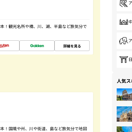
図本！観光名所や橋、川、湖、半島など旅気分で
詳細を見る
人気ス
図本！国境や州、川や街道、島など旅気分で地図