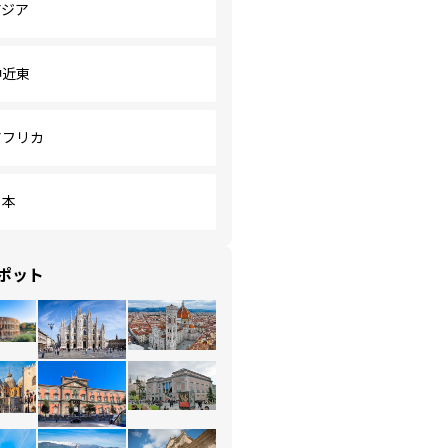
アジア
中近東
アフリカ
日本
ポット