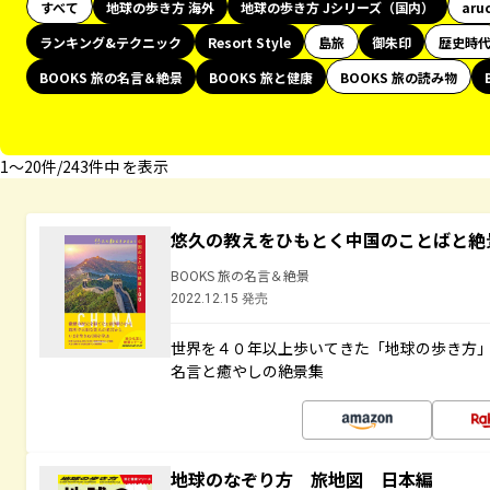
すべて
地球の歩き方 海外
地球の歩き方 Jシリーズ（国内）
aru
ランキング&テクニック
Resort Style
島旅
御朱印
歴史時
BOOKS 旅の名言＆絶景
BOOKS 旅と健康
BOOKS 旅の読み物
1〜20件/243件中 を表示
悠久の教えをひもとく中国のことばと絶
BOOKS 旅の名言＆絶景
2022.12.15 発売
世界を４０年以上歩いてきた「地球の歩き方
名言と癒やしの絶景集
地球のなぞり方 旅地図 日本編