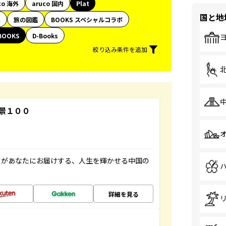
co 海外
aruco 国内
Plat
国と地
代
旅の図鑑
BOOKS スペシャルコラボ
BOOKS
D-Books
絞り込み条件を追加
景１００
」があなたにお届けする、人生を輝かせる中国の
詳細を見る