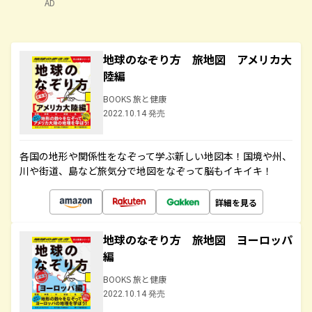
AD
地球のなぞり方 旅地図 アメリカ大
陸編
BOOKS 旅と健康
2022.10.14 発売
各国の地形や関係性をなぞって学ぶ新しい地図本！国境や州、
川や街道、島など旅気分で地図をなぞって脳もイキイキ！
詳細を見る
地球のなぞり方 旅地図 ヨーロッパ
編
BOOKS 旅と健康
2022.10.14 発売