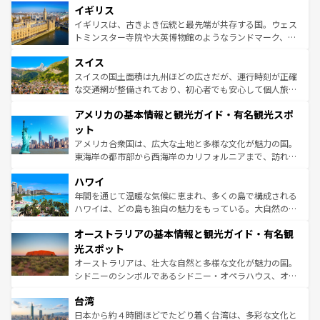
香り高いラベンダー畑など、多彩な楽しみ方が可能だ。さ
イギリス
顔を持つこの国は、どこを歩いても飽きることがない。ベ
らに、パリ以外の地域にも魅力が溢れており、どの街角に
ルリンの文化的活気、バイエルン州のアルプスの絶景、そ
イギリスは、古きよき伝統と最先端が共存する国。ウェス
も豊かな歴史と文化が息づいている。パリ以外の個性あふ
してライン川沿いのワイン畑といった風景は必見。ビール
トミンスター寺院や大英博物館のようなランドマーク、歴
れる地方に足を運ぶとそれぞれで全く異なる文化を体験で
とソーセージを味わいながら地元の人と過ごす楽しい時間
史ある大学都市、美しい丘陵地帯や牧歌的な風景など、エ
きるだろう。 なお、新着のフランス情報は
コンテンツ一覧
スイス
は、お酒好きな人にはぜひ体験してほしい。 なお、新着の
リアごとに異なる魅力がある。また、優雅なアフタヌーン
を参照してほしい。
ドイツ情報は
コンテンツ一覧
を参照してほしい。
ティー、ビール好きにはたまらない英国パブ、サッカー観
スイスの国土面積は九州ほどの広さだが、運行時刻が正確
戦など、本場だからこそできる体験も豊富。イギリスを旅
な交通網が整備されており、初心者でも安心して個人旅行
して楽しみつくそう。 なお、新着のイギリス情報は
コンテ
を楽しめる。日本同様に時刻表どおりの旅が可能だ。中世
アメリカの基本情報と観光ガイド・有名観光スポ
ンツ一覧
を参照してほしい。
の建物がそのまま残る町や、スイスならではのユニークな
博物館もあり、アルプス観光だけでなく町歩きも満喫する
ット
ことができる。国民の所得が高いため物価も高いが、旅行
アメリカ合衆国は、広大な土地と多様な文化が魅力の国。
者向けの交通パス提供のサービスもあり、うまく活用すれ
東海岸の都市部から西海岸のカリフォルニアまで、訪れる
ば市内交通費無料で観光を楽しむこともできる。 なお、新
場所ごとに異なる風景と体験が待っている。ニューヨーク
着のスイス情報は
コンテンツ一覧
を参照してほしい。
ハワイ
のような巨大都市は、観光、ショッピング、エンターテイ
ンメントが詰まった刺激的なスポットだ。一方、アメリカ
年間を通じて温暖な気候に恵まれ、多くの島で構成される
西部には大自然が広がり、グランドキャニオンやイエロー
ハワイは、どの島も独自の魅力をもっている。大自然の神
ストーン国立公園といった絶景が堪能できる。さらに、南
秘を感じたいなら、火山が生み出した壮大な景観を誇るハ
オーストラリアの基本情報と観光ガイド・有名観
部のニューオーリンズでは、音楽と美食が融合した独特の
ワイ島は見逃せない。また、定番の観光地といえばオアフ
文化が魅力。旅行者はアメリカの各地域で異なる魅力を楽
島だが、静かな自然を求めるならマウイ島やカウアイ島が
光スポット
しみながら、その多様性と豊かな歴史を感じることができ
おすすめ。エメラルドグリーンに輝く海をはじめ、豊かな
オーストラリアは、壮大な自然と多様な文化が魅力の国。
るだろう。車でのロードトリップや列車の旅も、アメリカ
文化や歴史が息づいている。「アロハスピリット」と呼ば
シドニーのシンボルであるシドニー・オペラハウス、オー
ならではの贅沢な旅のスタイルだ。 なお、新着のアメリカ
れるおもてなしの心で訪れる人々を迎えてくれるハワイの
ストラリア東海岸北部に広がる大サンゴ礁地帯グレートバ
情報は
コンテンツ一覧
を参照してほしい。
人々、おいしいローカルフードやハワイアンミュージッ
台湾
リアリーフや大陸中央部にそびえるウルル（エアーズロッ
ク、伝統的なフラダンスなど、すべてがハワイの魅力を彩
ク）、タスマニアの美しい原生林やケアンズの熱帯雨林な
日本から約４時間ほどでたどり着く台湾は、多彩な文化と