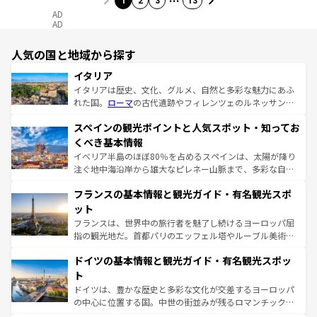
1
2
3
13
AD
AD
人気の国と地域から探す
イタリア
イタリアは歴史、文化、グルメ、自然と多彩な魅力にあふ
れた国。
ローマ
の古代遺跡やフィレンツェのルネッサンス
美術、ヴェネツィアの運河など、歴史あるスポットはもち
スペインの観光ポイントと人気スポット・知ってお
ろん、トスカーナの美しい田園風景やアマルフィ海岸の絶
景など、自然景観も見逃せない。観光の合間には、本場の
くべき基本情報
ピザやパスタなど、絶品のイタリア料理を堪能することも
イベリア半島のほぼ80％を占めるスペインは、太陽が降り
できる。朝目覚めてから夜眠るまで、すべての瞬間を楽し
注ぐ地中海沿岸から雄大なピレネー山脈まで、多彩な自然
ませてくれるイタリアで、忘れられない旅をしてみよう！
と文化が詰まったヨーロッパ屈指の旅行先だ。多様な地域
なお、新着のイタリア情報は
コンテンツ一覧
を参照してほ
フランスの基本情報と観光ガイド・有名観光スポ
文化が根付くこの国では、情熱的なフラメンコ、熱気あふ
しい。
れる闘牛、そして美味しいタパスが生活の一部となってい
ット
る。首都マドリードの洗練された雰囲気や、バルセロナの
フランスは、世界中の旅行者を魅了し続けるヨーロッパ屈
アートに溢れた街角から、地方では古代ローマ遺跡や中世
指の観光地だ。首都パリのエッフェル塔やルーブル美術館
の城塞都市、穏やかなビーチリゾートまで多彩な表情を見
といった象徴的なスポットから、田舎町の古風な美しさま
せる。地方によって風土や気候が異なるスペインはその個
ドイツの基本情報と観光ガイド・有名観光スポッ
で、幅広い魅力が詰まっている。華麗な宮殿、歴史的な大
性で訪れる人を魅了する。 なお、新着のスペイン情報は
コ
聖堂、美しいビーチ、そして豊かな自然が、訪れる者を心
ト
ンテンツ一覧
を参照してほしい。
から魅了する。また、フランスは美食の国としても知ら
ドイツは、豊かな歴史と多彩な文化が交差するヨーロッパ
れ、フランス料理はユネスコ無形文化遺産にも登録されて
の中心に位置する国。中世の街並みが残るロマンチック街
いる。シャンパンの発祥地であるランス、プロヴァンスの
道から、未来を先取りするようなモダンな都市まで多様な