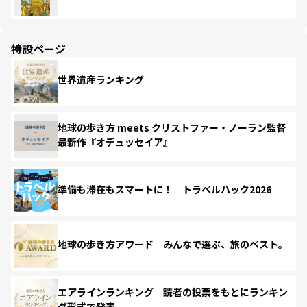
特設ページ
世界遺産ランキング
地球の歩き方 meets クリストファー・ノーラン監督
最新作『オデュッセイア』
準備も滞在もスマートに！ トラベルハック2026
地球の歩き方アワード みんなで選ぶ、旅のベスト。
エアラインランキング 読者の投票をもとにランキン
グ形式で発表