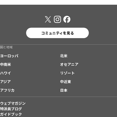
コミュニティを見る
国と地域
ヨーロッパ
北米
中南米
オセアニア
ハワイ
リゾート
アジア
中近東
アフリカ
日本
ウェブマガジン
特派員ブログ
ガイドブック