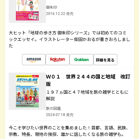
御朱印
2016.12.22 発売
大ヒット「地球の歩き方 御朱印シリーズ」では初めてのコミ
ックエッセイ。イラストレーター柴田かおるが書きおろしまし
た
詳細を見る
Ｗ０１ 世界２４４の国と地域 改訂
版
１９７ヵ国と４７地域を旅の雑学とともに
解説
旅の図鑑
2024.07.18 発売
今こそ学びたい世界のことを集めました！首都、言語、民族、
宗教、特長、現地の挨拶、誰かに話したくなる旅の雑学も。