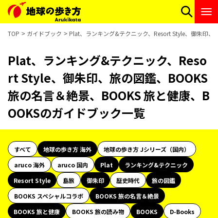
TOP
ガイドブック
Plat、ランキング&テクニック、Resort Style、御
Plat、ランキング&テクニック、Reso
rt Style、御朱印、旅の図鑑、BOOKS
旅の名言＆絶景、BOOKS 旅と健康、B
OOKSのガイドブック一覧
すべて
地球の歩き方 海外
地球の歩き方 Jシリーズ（国内）
aruco 海外
aruco 国内
Plat
ランキング&テクニック
Resort Style
島旅
御朱印
歴史時代
旅の図鑑
BOOKS スペシャルコラボ
BOOKS 旅の名言＆絶景
BOOKS 旅と健康
BOOKS 旅の読み物
BOOKS
D-Books