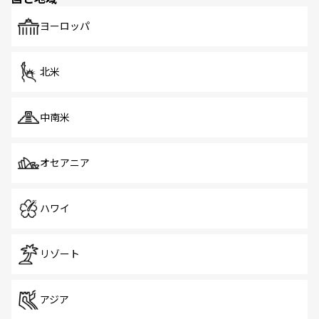
も、旅行者にとっては魅力的なポイント。グルメも豊富
で、ホーカーズは地元の風情を楽しめる外せないスポット
ヨーロッパ
だ。訪れる人を飽きさせないシンガポールで、多様な魅力
を体感しよう。 なお、新着のシンガポール情報は
コンテン
ツ一覧
を参照してほしい。
北米
中南米
オセアニア
ハワイ
リゾート
アジア