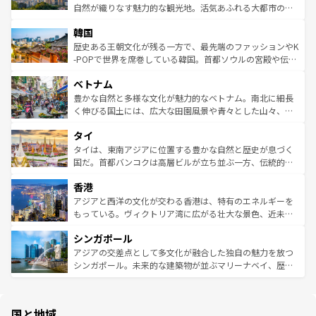
っている。訪れるたびに新しい発見と感動が待っているハ
ど、見どころがたくさん。また、カフェやワイン、オージ
自然が織りなす魅力的な観光地。活気あふれる大都市の台
ワイを、存分に味わってほしい。 なお、新着のハワイ情報
ービーフなどの食文化も豊かで、美味しいものであふれて
北やノスタルジックな町並みが人気な九份（ジォウフェ
は
コンテンツ一覧
を参照してほしい。
韓国
いる。アクティビティも充実しており、サーフィンやダイ
ン）、静ひつな山岳地帯である台湾東部など、都市の喧騒
ビング、ハイキングなど、アウトドア好きにはたまらな
と山間の静けさが共存しており、訪れる人に新しい発見と
歴史ある王朝文化が残る一方で、最先端のファッションやK
い。オーストラリアの多彩な魅力を存分に味わいつくそ
驚きをもたらしてくれる。また、奥深い台湾の食文化も魅
-POPで世界を席巻している韓国。首都ソウルの宮殿や伝統
う。 なお、新着のオーストラリア情報は
コンテンツ一覧
を
力で、夜市などの屋台グルメから高級料理、ヘルシーで美
家屋が並ぶエリアでは韓国の歴史と文化に浸ることがで
参照してほしい。
ベトナム
容にもいいと評判のスイーツなど、バラエティ豊かな料理
き、地方に足を延ばせば四季折々の自然美を楽しむことが
が味わえる。 なお、新着の台湾情報は
コンテンツ一覧
を参
できる。そして、キムチや焼肉、絶品のストリートフード
豊かな自然と多様な文化が魅力的なベトナム。南北に細長
照してほしい。
まで、さまざまな韓国料理が待っている。夜には、韓国な
く伸びる国土には、広大な田園風景や青々とした山々、世
らではのナイトライフも堪能できる。あたたかいホスピタ
界遺産に登録された壮大な自然景観が点在し、都市部では
タイ
リティに包まれながら、韓国の多彩な魅力を心ゆくまで味
急速な発展と共に伝統が息づく。ハノイの古い町並みやホ
わってみてほしい。 なお、新着の韓国情報は
コンテンツ一
ーチミン市のフランス統治時代の建物も、独特の雰囲気を
タイは、東南アジアに位置する豊かな自然と歴史が息づく
覧
を参照してほしい。
醸し出している。また、バラエティの豊かさとおいしさで
国だ。首都バンコクは高層ビルが立ち並ぶ一方、伝統的な
世界中の食通を魅了してやまないベトナム料理も魅力のひ
寺院や市場がいたるところに点在し、古きよき文化と現代
香港
とつ。フォーやバインミー、ベトナムコーヒーなどは、ぜ
の活気が交差している。北部ではチェンマイなどの山岳地
ひ現地で味わいたい。どの地域を訪れてもあたたかい人々
帯で自然と触れ合い、南部ではプーケットやクラビの美し
アジアと西洋の文化が交わる香港は、特有のエネルギーを
が旅行者を迎えてくれるので、きっと忘れられない旅にな
いビーチでリゾート気分を楽しむことができる。タイ料理
もっている。ヴィクトリア湾に広がる壮大な景色、近未来
るはずだ。 なお、新着のベトナム情報は
コンテンツ一覧
を
は世界的に有名で、屋台から高級レストランまで味覚を刺
的なアートスポット、そして歴史と現代が融合した町並
参照してほしい。
シンガポール
激する。気候は一年中温暖で、どの季節にも異なる楽しみ
み、どこを訪れても感動するはず。観光スポットが密集し
が待っている。親しみやすいタイの人々、仏教を中心とし
ており、効率よく見どころを回れるのも魅力。息をのむよ
アジアの交差点として多文化が融合した独自の魅力を放つ
た文化、そして多様な観光資源が、訪れる旅人を魅了し続
うな絶景から文化的な体験まで、香港を存分に楽しみ尽く
シンガポール。未来的な建築物が並ぶマリーナベイ、歴史
ける。 なお、新着のタイ情報は
コンテンツ一覧
を参照して
そう。 なお、新着の香港情報は
コンテンツ一覧
を参照して
と伝統を感じられるエスニックタウン、多数の緑豊かな公
ほしい。
ほしい。
園や自然保護区など、自然が調和した近代的な景観と文化
の多様性あふれるカラフルな町は、どこを歩いても新しい
国と地域
発見がある。さらに、治安のよさや充実した公共交通機関