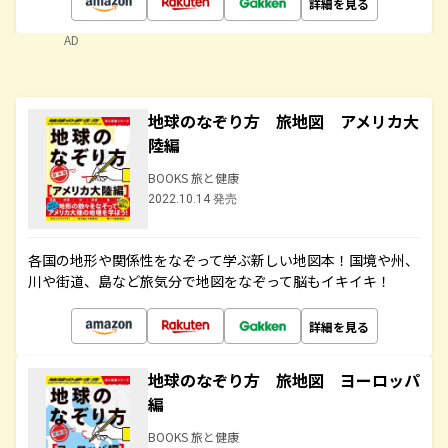
詳細を見る
AD
地球のなぞり方 旅地図 アメリカ大
陸編
BOOKS 旅と健康
2022.10.14 発売
各国の地形や関係性をなぞって学ぶ新しい地図本！国境や州、
川や街道、島など旅気分で地図をなぞって脳もイキイキ！
詳細を見る
地球のなぞり方 旅地図 ヨーロッパ
編
BOOKS 旅と健康