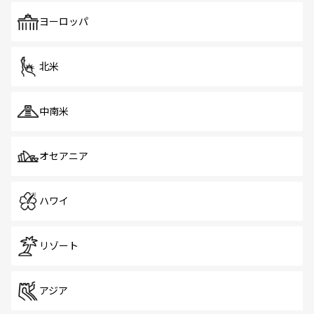
も、旅行者にとっては魅力的なポイント。グルメも豊富
で、ホーカーズは地元の風情を楽しめる外せないスポット
ヨーロッパ
だ。訪れる人を飽きさせないシンガポールで、多様な魅力
を体感しよう。 なお、新着のシンガポール情報は
コンテン
ツ一覧
を参照してほしい。
北米
中南米
オセアニア
ハワイ
リゾート
アジア