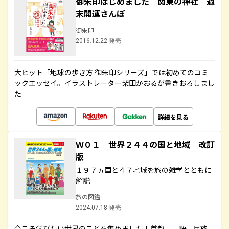
御朱印はじめました 関東の神社 週
末開運さんぽ
御朱印
2016.12.22 発売
大ヒット「地球の歩き方 御朱印シリーズ」では初めてのコミ
ックエッセイ。イラストレーター柴田かおるが書きおろしまし
た
詳細を見る
Ｗ０１ 世界２４４の国と地域 改訂
版
１９７ヵ国と４７地域を旅の雑学とともに
解説
旅の図鑑
2024.07.18 発売
今こそ学びたい世界のことを集めました！首都、言語、民族、