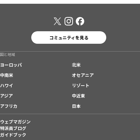
コミュニティを見る
国と地域
ヨーロッパ
北米
中南米
オセアニア
ハワイ
リゾート
アジア
中近東
アフリカ
日本
ウェブマガジン
特派員ブログ
ガイドブック