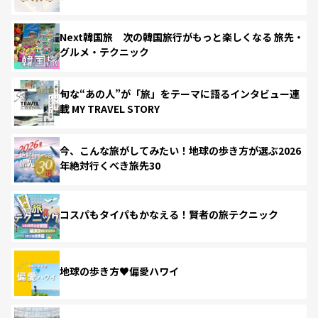
Next韓国旅 次の韓国旅行がもっと楽しくなる 旅先・
グルメ・テクニック
旬な“あの人”が「旅」をテーマに語るインタビュー連
載 MY TRAVEL STORY
今、こんな旅がしてみたい！地球の歩き方が選ぶ2026
年絶対行くべき旅先30
コスパもタイパもかなえる！賢者の旅テクニック
地球の歩き方♥偏愛ハワイ