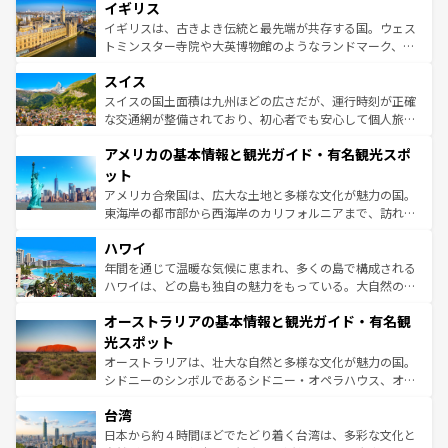
イギリス
いる。シャンパンの発祥地であるランス、プロヴァンスの
顔を持つこの国は、どこを歩いても飽きることがない。ベ
香り高いラベンダー畑など、多彩な楽しみ方が可能だ。さ
ルリンの文化的活気、バイエルン州のアルプスの絶景、そ
イギリスは、古きよき伝統と最先端が共存する国。ウェス
らに、パリ以外の地域にも魅力が溢れており、どの街角に
してライン川沿いのワイン畑といった風景は必見。ビール
トミンスター寺院や大英博物館のようなランドマーク、歴
も豊かな歴史と文化が息づいている。パリ以外の個性あふ
とソーセージを味わいながら地元の人と過ごす楽しい時間
史ある大学都市、美しい丘陵地帯や牧歌的な風景など、エ
れる地方に足を運ぶとそれぞれで全く異なる文化を体験で
スイス
は、お酒好きな人にはぜひ体験してほしい。 なお、新着の
リアごとに異なる魅力がある。また、優雅なアフタヌーン
きるだろう。 なお、新着のフランス情報は
コンテンツ一覧
ドイツ情報は
コンテンツ一覧
を参照してほしい。
ティー、ビール好きにはたまらない英国パブ、サッカー観
スイスの国土面積は九州ほどの広さだが、運行時刻が正確
を参照してほしい。
戦など、本場だからこそできる体験も豊富。イギリスを旅
な交通網が整備されており、初心者でも安心して個人旅行
して楽しみつくそう。 なお、新着のイギリス情報は
コンテ
を楽しめる。日本同様に時刻表どおりの旅が可能だ。中世
アメリカの基本情報と観光ガイド・有名観光スポ
ンツ一覧
を参照してほしい。
の建物がそのまま残る町や、スイスならではのユニークな
博物館もあり、アルプス観光だけでなく町歩きも満喫する
ット
ことができる。国民の所得が高いため物価も高いが、旅行
アメリカ合衆国は、広大な土地と多様な文化が魅力の国。
者向けの交通パス提供のサービスもあり、うまく活用すれ
東海岸の都市部から西海岸のカリフォルニアまで、訪れる
ば市内交通費無料で観光を楽しむこともできる。 なお、新
場所ごとに異なる風景と体験が待っている。ニューヨーク
着のスイス情報は
コンテンツ一覧
を参照してほしい。
ハワイ
のような巨大都市は、観光、ショッピング、エンターテイ
ンメントが詰まった刺激的なスポットだ。一方、アメリカ
年間を通じて温暖な気候に恵まれ、多くの島で構成される
西部には大自然が広がり、グランドキャニオンやイエロー
ハワイは、どの島も独自の魅力をもっている。大自然の神
ストーン国立公園といった絶景が堪能できる。さらに、南
秘を感じたいなら、火山が生み出した壮大な景観を誇るハ
オーストラリアの基本情報と観光ガイド・有名観
部のニューオーリンズでは、音楽と美食が融合した独特の
ワイ島は見逃せない。また、定番の観光地といえばオアフ
文化が魅力。旅行者はアメリカの各地域で異なる魅力を楽
島だが、静かな自然を求めるならマウイ島やカウアイ島が
光スポット
しみながら、その多様性と豊かな歴史を感じることができ
おすすめ。エメラルドグリーンに輝く海をはじめ、豊かな
オーストラリアは、壮大な自然と多様な文化が魅力の国。
るだろう。車でのロードトリップや列車の旅も、アメリカ
文化や歴史が息づいている。「アロハスピリット」と呼ば
シドニーのシンボルであるシドニー・オペラハウス、オー
ならではの贅沢な旅のスタイルだ。 なお、新着のアメリカ
れるおもてなしの心で訪れる人々を迎えてくれるハワイの
ストラリア東海岸北部に広がる大サンゴ礁地帯グレートバ
情報は
コンテンツ一覧
を参照してほしい。
人々、おいしいローカルフードやハワイアンミュージッ
台湾
リアリーフや大陸中央部にそびえるウルル（エアーズロッ
ク、伝統的なフラダンスなど、すべてがハワイの魅力を彩
ク）、タスマニアの美しい原生林やケアンズの熱帯雨林な
日本から約４時間ほどでたどり着く台湾は、多彩な文化と
っている。訪れるたびに新しい発見と感動が待っているハ