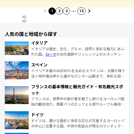
…
1
2
3
13
AD
AD
人気の国と地域から探す
イタリア
イタリアは歴史、文化、グルメ、自然と多彩な魅力にあふ
れた国。
ローマ
の古代遺跡やフィレンツェのルネッサンス
美術、ヴェネツィアの運河など、歴史あるスポットはもち
スペイン
ろん、トスカーナの美しい田園風景やアマルフィ海岸の絶
景など、自然景観も見逃せない。観光の合間には、本場の
イベリア半島のほぼ80％を占めるスペインは、太陽が降り
ピザやパスタなど、絶品のイタリア料理を堪能することも
注ぐ地中海沿岸から雄大なピレネー山脈まで、多彩な自然
できる。朝目覚めてから夜眠るまで、すべての瞬間を楽し
と文化が詰まったヨーロッパ屈指の旅行先だ。多様な地域
フランスの基本情報と観光ガイド・有名観光スポ
ませてくれるイタリアで、忘れられない旅をしてみよう！
文化が根付くこの国では、情熱的なフラメンコ、熱気あふ
なお、新着のイタリア情報は
コンテンツ一覧
を参照してほ
れる闘牛、そして美味しいタパスが生活の一部となってい
ット
しい。
る。首都マドリードの洗練された雰囲気や、バルセロナの
フランスは、世界中の旅行者を魅了し続けるヨーロッパ屈
アートに溢れた街角から、地方では古代ローマ遺跡や中世
指の観光地だ。首都パリのエッフェル塔やルーブル美術館
の城塞都市、穏やかなビーチリゾートまで多彩な表情を見
といった象徴的なスポットから、田舎町の古風な美しさま
せる。地方によって風土や気候が異なるスペインはその個
ドイツ
で、幅広い魅力が詰まっている。華麗な宮殿、歴史的な大
性で訪れる人を魅了する。 なお、新着のスペイン情報は
コ
聖堂、美しいビーチ、そして豊かな自然が、訪れる者を心
ドイツは、豊かな歴史と多彩な文化が交差するヨーロッパ
ンテンツ一覧
を参照してほしい。
から魅了する。また、フランスは美食の国としても知ら
の中心に位置する国。中世の街並みが残るロマンチック街
れ、フランス料理はユネスコ無形文化遺産にも登録されて
道から、未来を先取りするようなモダンな都市まで多様な