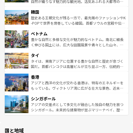
ど、見どころがたくさん。また、カフェやワイン、オージ
自然が織りなす魅力的な観光地。活気あふれる大都市の台
ワイを、存分に味わってほしい。 なお、新着のハワイ情報
ービーフなどの食文化も豊かで、美味しいものであふれて
北やノスタルジックな町並みが人気な九份（ジォウフェ
は
コンテンツ一覧
を参照してほしい。
韓国
いる。アクティビティも充実しており、サーフィンやダイ
ン）、静ひつな山岳地帯である台湾東部など、都市の喧騒
ビング、ハイキングなど、アウトドア好きにはたまらな
と山間の静けさが共存しており、訪れる人に新しい発見と
歴史ある王朝文化が残る一方で、最先端のファッションやK
い。オーストラリアの多彩な魅力を存分に味わいつくそ
驚きをもたらしてくれる。また、奥深い台湾の食文化も魅
-POPで世界を席巻している韓国。首都ソウルの宮殿や伝統
う。 なお、新着のオーストラリア情報は
コンテンツ一覧
を
力で、夜市などの屋台グルメから高級料理、ヘルシーで美
家屋が並ぶエリアでは韓国の歴史と文化に浸ることがで
参照してほしい。
ベトナム
容にもいいと評判のスイーツなど、バラエティ豊かな料理
き、地方に足を延ばせば四季折々の自然美を楽しむことが
が味わえる。 なお、新着の台湾情報は
コンテンツ一覧
を参
できる。そして、キムチや焼肉、絶品のストリートフード
豊かな自然と多様な文化が魅力的なベトナム。南北に細長
照してほしい。
まで、さまざまな韓国料理が待っている。夜には、韓国な
く伸びる国土には、広大な田園風景や青々とした山々、世
らではのナイトライフも堪能できる。あたたかいホスピタ
界遺産に登録された壮大な自然景観が点在し、都市部では
タイ
リティに包まれながら、韓国の多彩な魅力を心ゆくまで味
急速な発展と共に伝統が息づく。ハノイの古い町並みやホ
わってみてほしい。 なお、新着の韓国情報は
コンテンツ一
ーチミン市のフランス統治時代の建物も、独特の雰囲気を
タイは、東南アジアに位置する豊かな自然と歴史が息づく
覧
を参照してほしい。
醸し出している。また、バラエティの豊かさとおいしさで
国だ。首都バンコクは高層ビルが立ち並ぶ一方、伝統的な
世界中の食通を魅了してやまないベトナム料理も魅力のひ
寺院や市場がいたるところに点在し、古きよき文化と現代
香港
とつ。フォーやバインミー、ベトナムコーヒーなどは、ぜ
の活気が交差している。北部ではチェンマイなどの山岳地
ひ現地で味わいたい。どの地域を訪れてもあたたかい人々
帯で自然と触れ合い、南部ではプーケットやクラビの美し
アジアと西洋の文化が交わる香港は、特有のエネルギーを
が旅行者を迎えてくれるので、きっと忘れられない旅にな
いビーチでリゾート気分を楽しむことができる。タイ料理
もっている。ヴィクトリア湾に広がる壮大な景色、近未来
るはずだ。 なお、新着のベトナム情報は
コンテンツ一覧
を
は世界的に有名で、屋台から高級レストランまで味覚を刺
的なアートスポット、そして歴史と現代が融合した町並
参照してほしい。
シンガポール
激する。気候は一年中温暖で、どの季節にも異なる楽しみ
み、どこを訪れても感動するはず。観光スポットが密集し
が待っている。親しみやすいタイの人々、仏教を中心とし
ており、効率よく見どころを回れるのも魅力。息をのむよ
アジアの交差点として多文化が融合した独自の魅力を放つ
た文化、そして多様な観光資源が、訪れる旅人を魅了し続
うな絶景から文化的な体験まで、香港を存分に楽しみ尽く
シンガポール。未来的な建築物が並ぶマリーナベイ、歴史
ける。 なお、新着のタイ情報は
コンテンツ一覧
を参照して
そう。 なお、新着の香港情報は
コンテンツ一覧
を参照して
と伝統を感じられるエスニックタウン、多数の緑豊かな公
ほしい。
ほしい。
園や自然保護区など、自然が調和した近代的な景観と文化
の多様性あふれるカラフルな町は、どこを歩いても新しい
国と地域
発見がある。さらに、治安のよさや充実した公共交通機関