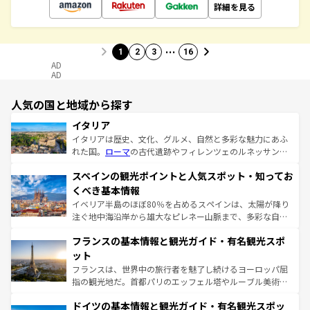
詳細を見る
…
1
2
3
16
AD
AD
人気の国と地域から探す
イタリア
イタリアは歴史、文化、グルメ、自然と多彩な魅力にあふ
れた国。
ローマ
の古代遺跡やフィレンツェのルネッサンス
美術、ヴェネツィアの運河など、歴史あるスポットはもち
スペインの観光ポイントと人気スポット・知ってお
ろん、トスカーナの美しい田園風景やアマルフィ海岸の絶
景など、自然景観も見逃せない。観光の合間には、本場の
くべき基本情報
ピザやパスタなど、絶品のイタリア料理を堪能することも
イベリア半島のほぼ80％を占めるスペインは、太陽が降り
できる。朝目覚めてから夜眠るまで、すべての瞬間を楽し
注ぐ地中海沿岸から雄大なピレネー山脈まで、多彩な自然
ませてくれるイタリアで、忘れられない旅をしてみよう！
と文化が詰まったヨーロッパ屈指の旅行先だ。多様な地域
なお、新着のイタリア情報は
コンテンツ一覧
を参照してほ
フランスの基本情報と観光ガイド・有名観光スポ
文化が根付くこの国では、情熱的なフラメンコ、熱気あふ
しい。
れる闘牛、そして美味しいタパスが生活の一部となってい
ット
る。首都マドリードの洗練された雰囲気や、バルセロナの
フランスは、世界中の旅行者を魅了し続けるヨーロッパ屈
アートに溢れた街角から、地方では古代ローマ遺跡や中世
指の観光地だ。首都パリのエッフェル塔やルーブル美術館
の城塞都市、穏やかなビーチリゾートまで多彩な表情を見
といった象徴的なスポットから、田舎町の古風な美しさま
せる。地方によって風土や気候が異なるスペインはその個
ドイツの基本情報と観光ガイド・有名観光スポッ
で、幅広い魅力が詰まっている。華麗な宮殿、歴史的な大