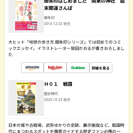
御朱印はじめました 関東の神社 週
末開運さんぽ
御朱印
2016.12.22 発売
大ヒット「地球の歩き方 御朱印シリーズ」では初めてのコミ
ックエッセイ。イラストレーター柴田かおるが書きおろしまし
た
詳細を見る
Ｈ０１ 戦国
歴史時代
2025.10.23 発売
日本の城や古戦場、武将ゆかりの史跡、展示施設など、戦国時
代にまつわるスポットを徹底ガイドする歴史ファン必携の一