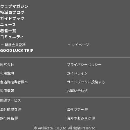
ウェブマガジン
特派員ブログ
ガイドブック
ニュース
著者一覧
コミュニティ
新規会員登録
マイページ
GOOD LUCK TRIP
運営会社
プライバシーポリシー
利用規約
ガイドライン
書店御担当者様へ
ガイドブックに投稿する
採用情報
お問い合わせ
関連サービス
海外航空券
海外ツアー
旅行用品
海外のおみやげ
© Arukikata. Co.,Ltd. All rights reserved.