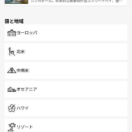
うな絶景から文化的な体験まで、香港を存分に楽しみ尽く
シンガポール。未来的な建築物が並ぶマリーナベイ、歴史
ける。 なお、新着のタイ情報は
コンテンツ一覧
を参照して
そう。 なお、新着の香港情報は
コンテンツ一覧
を参照して
と伝統を感じられるエスニックタウン、多数の緑豊かな公
ほしい。
ほしい。
園や自然保護区など、自然が調和した近代的な景観と文化
の多様性あふれるカラフルな町は、どこを歩いても新しい
国と地域
発見がある。さらに、治安のよさや充実した公共交通機関
も、旅行者にとっては魅力的なポイント。グルメも豊富
で、ホーカーズは地元の風情を楽しめる外せないスポット
ヨーロッパ
だ。訪れる人を飽きさせないシンガポールで、多様な魅力
を体感しよう。 なお、新着のシンガポール情報は
コンテン
ツ一覧
を参照してほしい。
北米
中南米
オセアニア
ハワイ
リゾート