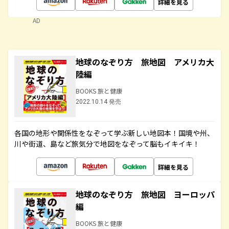
詳細を見る
AD
地球のなぞり方 旅地図 アメリカ大
陸編
BOOKS 旅と健康
2022.10.14 発売
各国の地形や関係性をなぞって学ぶ新しい地図本！国境や州、
川や街道、島など旅気分で地図をなぞって脳もイキイキ！
詳細を見る
地球のなぞり方 旅地図 ヨーロッパ
編
BOOKS 旅と健康