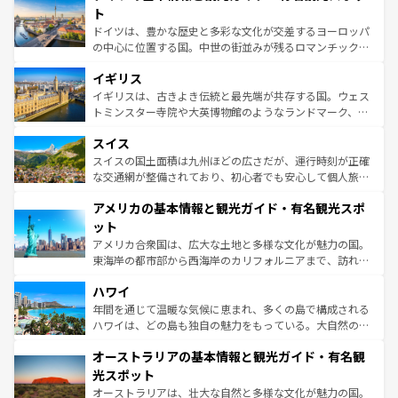
性で訪れる人を魅了する。 なお、新着のスペイン情報は
コ
聖堂、美しいビーチ、そして豊かな自然が、訪れる者を心
ト
ンテンツ一覧
を参照してほしい。
から魅了する。また、フランスは美食の国としても知ら
ドイツは、豊かな歴史と多彩な文化が交差するヨーロッパ
れ、フランス料理はユネスコ無形文化遺産にも登録されて
の中心に位置する国。中世の街並みが残るロマンチック街
いる。シャンパンの発祥地であるランス、プロヴァンスの
道から、未来を先取りするようなモダンな都市まで多様な
香り高いラベンダー畑など、多彩な楽しみ方が可能だ。さ
イギリス
顔を持つこの国は、どこを歩いても飽きることがない。ベ
らに、パリ以外の地域にも魅力が溢れており、どの街角に
ルリンの文化的活気、バイエルン州のアルプスの絶景、そ
イギリスは、古きよき伝統と最先端が共存する国。ウェス
も豊かな歴史と文化が息づいている。パリ以外の個性あふ
してライン川沿いのワイン畑といった風景は必見。ビール
トミンスター寺院や大英博物館のようなランドマーク、歴
れる地方に足を運ぶとそれぞれで全く異なる文化を体験で
とソーセージを味わいながら地元の人と過ごす楽しい時間
史ある大学都市、美しい丘陵地帯や牧歌的な風景など、エ
きるだろう。 なお、新着のフランス情報は
コンテンツ一覧
スイス
は、お酒好きな人にはぜひ体験してほしい。 なお、新着の
リアごとに異なる魅力がある。また、優雅なアフタヌーン
を参照してほしい。
ドイツ情報は
コンテンツ一覧
を参照してほしい。
ティー、ビール好きにはたまらない英国パブ、サッカー観
スイスの国土面積は九州ほどの広さだが、運行時刻が正確
戦など、本場だからこそできる体験も豊富。イギリスを旅
な交通網が整備されており、初心者でも安心して個人旅行
して楽しみつくそう。 なお、新着のイギリス情報は
コンテ
を楽しめる。日本同様に時刻表どおりの旅が可能だ。中世
アメリカの基本情報と観光ガイド・有名観光スポ
ンツ一覧
を参照してほしい。
の建物がそのまま残る町や、スイスならではのユニークな
博物館もあり、アルプス観光だけでなく町歩きも満喫する
ット
ことができる。国民の所得が高いため物価も高いが、旅行
アメリカ合衆国は、広大な土地と多様な文化が魅力の国。
者向けの交通パス提供のサービスもあり、うまく活用すれ
東海岸の都市部から西海岸のカリフォルニアまで、訪れる
ば市内交通費無料で観光を楽しむこともできる。 なお、新
場所ごとに異なる風景と体験が待っている。ニューヨーク
着のスイス情報は
コンテンツ一覧
を参照してほしい。
ハワイ
のような巨大都市は、観光、ショッピング、エンターテイ
ンメントが詰まった刺激的なスポットだ。一方、アメリカ
年間を通じて温暖な気候に恵まれ、多くの島で構成される
西部には大自然が広がり、グランドキャニオンやイエロー
ハワイは、どの島も独自の魅力をもっている。大自然の神
ストーン国立公園といった絶景が堪能できる。さらに、南
秘を感じたいなら、火山が生み出した壮大な景観を誇るハ
オーストラリアの基本情報と観光ガイド・有名観
部のニューオーリンズでは、音楽と美食が融合した独特の
ワイ島は見逃せない。また、定番の観光地といえばオアフ
文化が魅力。旅行者はアメリカの各地域で異なる魅力を楽
島だが、静かな自然を求めるならマウイ島やカウアイ島が
光スポット
しみながら、その多様性と豊かな歴史を感じることができ
おすすめ。エメラルドグリーンに輝く海をはじめ、豊かな
オーストラリアは、壮大な自然と多様な文化が魅力の国。