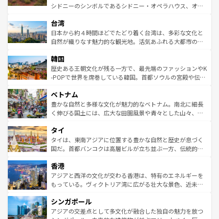
るだろう。車でのロードトリップや列車の旅も、アメリカ
文化や歴史が息づいている。「アロハスピリット」と呼ば
シドニーのシンボルであるシドニー・オペラハウス、オー
ならではの贅沢な旅のスタイルだ。 なお、新着のアメリカ
れるおもてなしの心で訪れる人々を迎えてくれるハワイの
ストラリア東海岸北部に広がる大サンゴ礁地帯グレートバ
情報は
コンテンツ一覧
を参照してほしい。
人々、おいしいローカルフードやハワイアンミュージッ
台湾
リアリーフや大陸中央部にそびえるウルル（エアーズロッ
ク、伝統的なフラダンスなど、すべてがハワイの魅力を彩
ク）、タスマニアの美しい原生林やケアンズの熱帯雨林な
日本から約４時間ほどでたどり着く台湾は、多彩な文化と
っている。訪れるたびに新しい発見と感動が待っているハ
ど、見どころがたくさん。また、カフェやワイン、オージ
自然が織りなす魅力的な観光地。活気あふれる大都市の台
ワイを、存分に味わってほしい。 なお、新着のハワイ情報
ービーフなどの食文化も豊かで、美味しいものであふれて
北やノスタルジックな町並みが人気な九份（ジォウフェ
は
コンテンツ一覧
を参照してほしい。
韓国
いる。アクティビティも充実しており、サーフィンやダイ
ン）、静ひつな山岳地帯である台湾東部など、都市の喧騒
ビング、ハイキングなど、アウトドア好きにはたまらな
と山間の静けさが共存しており、訪れる人に新しい発見と
歴史ある王朝文化が残る一方で、最先端のファッションやK
い。オーストラリアの多彩な魅力を存分に味わいつくそ
驚きをもたらしてくれる。また、奥深い台湾の食文化も魅
-POPで世界を席巻している韓国。首都ソウルの宮殿や伝統
う。 なお、新着のオーストラリア情報は
コンテンツ一覧
を
力で、夜市などの屋台グルメから高級料理、ヘルシーで美
家屋が並ぶエリアでは韓国の歴史と文化に浸ることがで
参照してほしい。
ベトナム
容にもいいと評判のスイーツなど、バラエティ豊かな料理
き、地方に足を延ばせば四季折々の自然美を楽しむことが
が味わえる。 なお、新着の台湾情報は
コンテンツ一覧
を参
できる。そして、キムチや焼肉、絶品のストリートフード
豊かな自然と多様な文化が魅力的なベトナム。南北に細長
照してほしい。
まで、さまざまな韓国料理が待っている。夜には、韓国な
く伸びる国土には、広大な田園風景や青々とした山々、世
らではのナイトライフも堪能できる。あたたかいホスピタ
界遺産に登録された壮大な自然景観が点在し、都市部では
タイ
リティに包まれながら、韓国の多彩な魅力を心ゆくまで味
急速な発展と共に伝統が息づく。ハノイの古い町並みやホ
わってみてほしい。 なお、新着の韓国情報は
コンテンツ一
ーチミン市のフランス統治時代の建物も、独特の雰囲気を
タイは、東南アジアに位置する豊かな自然と歴史が息づく
覧
を参照してほしい。
醸し出している。また、バラエティの豊かさとおいしさで
国だ。首都バンコクは高層ビルが立ち並ぶ一方、伝統的な
世界中の食通を魅了してやまないベトナム料理も魅力のひ
寺院や市場がいたるところに点在し、古きよき文化と現代
香港
とつ。フォーやバインミー、ベトナムコーヒーなどは、ぜ
の活気が交差している。北部ではチェンマイなどの山岳地
ひ現地で味わいたい。どの地域を訪れてもあたたかい人々
帯で自然と触れ合い、南部ではプーケットやクラビの美し
アジアと西洋の文化が交わる香港は、特有のエネルギーを
が旅行者を迎えてくれるので、きっと忘れられない旅にな
いビーチでリゾート気分を楽しむことができる。タイ料理
もっている。ヴィクトリア湾に広がる壮大な景色、近未来
るはずだ。 なお、新着のベトナム情報は
コンテンツ一覧
を
は世界的に有名で、屋台から高級レストランまで味覚を刺
的なアートスポット、そして歴史と現代が融合した町並
参照してほしい。
シンガポール
激する。気候は一年中温暖で、どの季節にも異なる楽しみ
み、どこを訪れても感動するはず。観光スポットが密集し
が待っている。親しみやすいタイの人々、仏教を中心とし
ており、効率よく見どころを回れるのも魅力。息をのむよ
アジアの交差点として多文化が融合した独自の魅力を放つ
た文化、そして多様な観光資源が、訪れる旅人を魅了し続