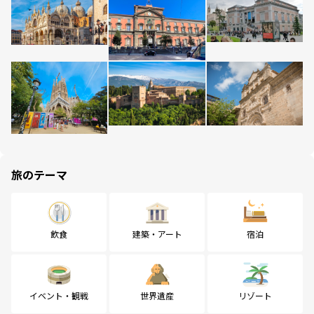
旅のテーマ
飲食
建築・アート
宿泊
イベント・観戦
世界遺産
リゾート