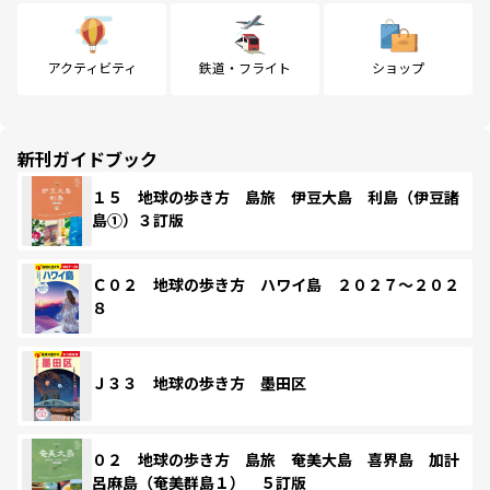
アクティビティ
鉄道・フライト
ショップ
新刊ガイドブック
１５ 地球の歩き方 島旅 伊豆大島 利島（伊豆諸
島①）３訂版
Ｃ０２ 地球の歩き方 ハワイ島 ２０２７～２０２
８
Ｊ３３ 地球の歩き方 墨田区
０２ 地球の歩き方 島旅 奄美大島 喜界島 加計
呂麻島（奄美群島１） ５訂版