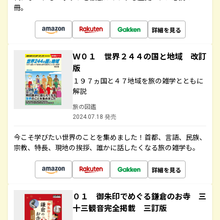
冊。
詳細を見る
Ｗ０１ 世界２４４の国と地域 改訂
版
１９７ヵ国と４７地域を旅の雑学とともに
解説
旅の図鑑
2024.07.18 発売
今こそ学びたい世界のことを集めました！首都、言語、民族、
宗教、特長、現地の挨拶、誰かに話したくなる旅の雑学も。
詳細を見る
０１ 御朱印でめぐる鎌倉のお寺 三
十三観音完全掲載 三訂版