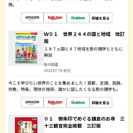
冊。
詳細を見る
Ｗ０１ 世界２４４の国と地域 改訂
版
１９７ヵ国と４７地域を旅の雑学とともに
解説
旅の図鑑
2024.07.18 発売
今こそ学びたい世界のことを集めました！首都、言語、民族、
宗教、特長、現地の挨拶、誰かに話したくなる旅の雑学も。
詳細を見る
０１ 御朱印でめぐる鎌倉のお寺 三
十三観音完全掲載 三訂版