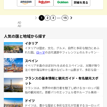
詳細を見る
…
1
2
3
15
AD
AD
人気の国と地域から探す
イタリア
イタリアは歴史、文化、グルメ、自然と多彩な魅力にあふ
れた国。
ローマ
の古代遺跡やフィレンツェのルネッサンス
美術、ヴェネツィアの運河など、歴史あるスポットはもち
スペイン
ろん、トスカーナの美しい田園風景やアマルフィ海岸の絶
景など、自然景観も見逃せない。観光の合間には、本場の
イベリア半島のほぼ80％を占めるスペインは、太陽が降り
ピザやパスタなど、絶品のイタリア料理を堪能することも
注ぐ地中海沿岸から雄大なピレネー山脈まで、多彩な自然
できる。朝目覚めてから夜眠るまで、すべての瞬間を楽し
と文化が詰まったヨーロッパ屈指の旅行先だ。多様な地域
フランスの基本情報と観光ガイド・有名観光スポ
ませてくれるイタリアで、忘れられない旅をしてみよう！
文化が根付くこの国では、情熱的なフラメンコ、熱気あふ
なお、新着のイタリア情報は
コンテンツ一覧
を参照してほ
れる闘牛、そして美味しいタパスが生活の一部となってい
ット
しい。
る。首都マドリードの洗練された雰囲気や、バルセロナの
フランスは、世界中の旅行者を魅了し続けるヨーロッパ屈
アートに溢れた街角から、地方では古代ローマ遺跡や中世
指の観光地だ。首都パリのエッフェル塔やルーブル美術館
の城塞都市、穏やかなビーチリゾートまで多彩な表情を見
といった象徴的なスポットから、田舎町の古風な美しさま
せる。地方によって風土や気候が異なるスペインはその個
ドイツ
で、幅広い魅力が詰まっている。華麗な宮殿、歴史的な大
性で訪れる人を魅了する。 なお、新着のスペイン情報は
コ
聖堂、美しいビーチ、そして豊かな自然が、訪れる者を心
ドイツは、豊かな歴史と多彩な文化が交差するヨーロッパ