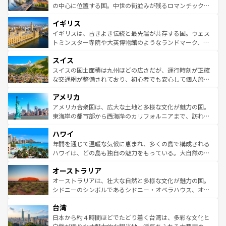
ンテンツ一覧
を参照してほしい。
から魅了する。また、フランスは美食の国としても知ら
の中心に位置する国。中世の街並みが残るロマンチック街
れ、フランス料理はユネスコ無形文化遺産にも登録されて
道から、未来を先取りするようなモダンな都市まで多様な
イギリス
いる。シャンパンの発祥地であるランス、プロヴァンスの
顔を持つこの国は、どこを歩いても飽きることがない。ベ
香り高いラベンダー畑など、多彩な楽しみ方が可能だ。さ
ルリンの文化的活気、バイエルン州のアルプスの絶景、そ
イギリスは、古きよき伝統と最先端が共存する国。ウェス
らに、パリ以外の地域にも魅力が溢れており、どの街角に
してライン川沿いのワイン畑といった風景は必見。ビール
トミンスター寺院や大英博物館のようなランドマーク、歴
も豊かな歴史と文化が息づいている。パリ以外の個性あふ
とソーセージを味わいながら地元の人と過ごす楽しい時間
史ある大学都市、美しい丘陵地帯や牧歌的な風景など、エ
れる地方に足を運ぶとそれぞれで全く異なる文化を体験で
スイス
は、お酒好きな人にはぜひ体験してほしい。 なお、新着の
リアごとに異なる魅力がある。また、優雅なアフタヌーン
きるだろう。 なお、新着のフランス情報は
コンテンツ一覧
ドイツ情報は
コンテンツ一覧
を参照してほしい。
ティー、ビール好きにはたまらない英国パブ、サッカー観
スイスの国土面積は九州ほどの広さだが、運行時刻が正確
を参照してほしい。
戦など、本場だからこそできる体験も豊富。イギリスを旅
な交通網が整備されており、初心者でも安心して個人旅行
して楽しみつくそう。 なお、新着のイギリス情報は
コンテ
を楽しめる。日本同様に時刻表どおりの旅が可能だ。中世
アメリカ
ンツ一覧
を参照してほしい。
の建物がそのまま残る町や、スイスならではのユニークな
博物館もあり、アルプス観光だけでなく町歩きも満喫する
アメリカ合衆国は、広大な土地と多様な文化が魅力の国。
ことができる。国民の所得が高いため物価も高いが、旅行
東海岸の都市部から西海岸のカリフォルニアまで、訪れる
者向けの交通パス提供のサービスもあり、うまく活用すれ
場所ごとに異なる風景と体験が待っている。ニューヨーク
ハワイ
ば市内交通費無料で観光を楽しむこともできる。 なお、新
のような巨大都市は、観光、ショッピング、エンターテイ
着のスイス情報は
コンテンツ一覧
を参照してほしい。
ンメントが詰まった刺激的なスポットだ。一方、アメリカ
年間を通じて温暖な気候に恵まれ、多くの島で構成される
西部には大自然が広がり、グランドキャニオンやイエロー
ハワイは、どの島も独自の魅力をもっている。大自然の神
ストーン国立公園といった絶景が堪能できる。さらに、南
秘を感じたいなら、火山が生み出した壮大な景観を誇るハ
オーストラリア
部のニューオーリンズでは、音楽と美食が融合した独特の
ワイ島は見逃せない。また、定番の観光地といえばオアフ
文化が魅力。旅行者はアメリカの各地域で異なる魅力を楽
島だが、静かな自然を求めるならマウイ島やカウアイ島が
オーストラリアは、壮大な自然と多様な文化が魅力の国。
しみながら、その多様性と豊かな歴史を感じることができ
おすすめ。エメラルドグリーンに輝く海をはじめ、豊かな
シドニーのシンボルであるシドニー・オペラハウス、オー
るだろう。車でのロードトリップや列車の旅も、アメリカ
文化や歴史が息づいている。「アロハスピリット」と呼ば
ストラリア東海岸北部に広がる大サンゴ礁地帯グレートバ
ならではの贅沢な旅のスタイルだ。 なお、新着のアメリカ
台湾
れるおもてなしの心で訪れる人々を迎えてくれるハワイの
リアリーフや大陸中央部にそびえるウルル（エアーズロッ
情報は
コンテンツ一覧
を参照してほしい。
人々、おいしいローカルフードやハワイアンミュージッ
ク）、タスマニアの美しい原生林やケアンズの熱帯雨林な
日本から約４時間ほどでたどり着く台湾は、多彩な文化と
ク、伝統的なフラダンスなど、すべてがハワイの魅力を彩
ど、見どころがたくさん。また、カフェやワイン、オージ