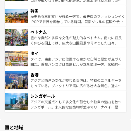
自然が織りなす魅力的な観光地。活気あふれる大都市の台
っている。訪れるたびに新しい発見と感動が待っているハ
ービーフなどの食文化も豊かで、美味しいものであふれて
北やノスタルジックな町並みが人気な九份（ジォウフェ
ワイを、存分に味わってほしい。 なお、新着のハワイ情報
韓国
いる。アクティビティも充実しており、サーフィンやダイ
ン）、静ひつな山岳地帯である台湾東部など、都市の喧騒
は
コンテンツ一覧
を参照してほしい。
ビング、ハイキングなど、アウトドア好きにはたまらな
と山間の静けさが共存しており、訪れる人に新しい発見と
歴史ある王朝文化が残る一方で、最先端のファッションやK
い。オーストラリアの多彩な魅力を存分に味わいつくそ
驚きをもたらしてくれる。また、奥深い台湾の食文化も魅
-POPで世界を席巻している韓国。首都ソウルの宮殿や伝統
う。 なお、新着のオーストラリア情報は
コンテンツ一覧
を
力で、夜市などの屋台グルメから高級料理、ヘルシーで美
家屋が並ぶエリアでは韓国の歴史と文化に浸ることがで
参照してほしい。
ベトナム
容にもいいと評判のスイーツなど、バラエティ豊かな料理
き、地方に足を延ばせば四季折々の自然美を楽しむことが
が味わえる。 なお、新着の台湾情報は
コンテンツ一覧
を参
できる。そして、キムチや焼肉、絶品のストリートフード
豊かな自然と多様な文化が魅力的なベトナム。南北に細長
照してほしい。
まで、さまざまな韓国料理が待っている。夜には、韓国な
く伸びる国土には、広大な田園風景や青々とした山々、世
らではのナイトライフも堪能できる。あたたかいホスピタ
界遺産に登録された壮大な自然景観が点在し、都市部では
タイ
リティに包まれながら、韓国の多彩な魅力を心ゆくまで味
急速な発展と共に伝統が息づく。ハノイの古い町並みやホ
わってみてほしい。 なお、新着の韓国情報は
コンテンツ一
ーチミン市のフランス統治時代の建物も、独特の雰囲気を
タイは、東南アジアに位置する豊かな自然と歴史が息づく
覧
を参照してほしい。
醸し出している。また、バラエティの豊かさとおいしさで
国だ。首都バンコクは高層ビルが立ち並ぶ一方、伝統的な
世界中の食通を魅了してやまないベトナム料理も魅力のひ
寺院や市場がいたるところに点在し、古きよき文化と現代
香港
とつ。フォーやバインミー、ベトナムコーヒーなどは、ぜ
の活気が交差している。北部ではチェンマイなどの山岳地
ひ現地で味わいたい。どの地域を訪れてもあたたかい人々
帯で自然と触れ合い、南部ではプーケットやクラビの美し
アジアと西洋の文化が交わる香港は、特有のエネルギーを
が旅行者を迎えてくれるので、きっと忘れられない旅にな
いビーチでリゾート気分を楽しむことができる。タイ料理
もっている。ヴィクトリア湾に広がる壮大な景色、近未来
るはずだ。 なお、新着のベトナム情報は
コンテンツ一覧
を
は世界的に有名で、屋台から高級レストランまで味覚を刺
的なアートスポット、そして歴史と現代が融合した町並
参照してほしい。
シンガポール
激する。気候は一年中温暖で、どの季節にも異なる楽しみ
み、どこを訪れても感動するはず。観光スポットが密集し
が待っている。親しみやすいタイの人々、仏教を中心とし
ており、効率よく見どころを回れるのも魅力。息をのむよ
アジアの交差点として多文化が融合した独自の魅力を放つ
た文化、そして多様な観光資源が、訪れる旅人を魅了し続
うな絶景から文化的な体験まで、香港を存分に楽しみ尽く
シンガポール。未来的な建築物が並ぶマリーナベイ、歴史
ける。 なお、新着のタイ情報は
コンテンツ一覧
を参照して
そう。 なお、新着の香港情報は
コンテンツ一覧
を参照して
と伝統を感じられるエスニックタウン、多数の緑豊かな公
ほしい。
ほしい。
園や自然保護区など、自然が調和した近代的な景観と文化
の多様性あふれるカラフルな町は、どこを歩いても新しい
国と地域
発見がある。さらに、治安のよさや充実した公共交通機関