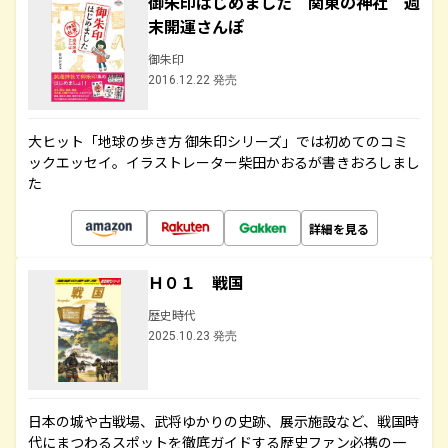
御朱印はじめました 関東の神社 週
末開運さんぽ
御朱印
2016.12.22 発売
大ヒット「地球の歩き方 御朱印シリーズ」では初めてのコミ
ックエッセイ。イラストレーター柴田かおるが書きおろしまし
た
詳細を見る
Ｈ０１ 戦国
歴史時代
2025.10.23 発売
日本の城や古戦場、武将ゆかりの史跡、展示施設など、戦国時
代にまつわるスポットを徹底ガイドする歴史ファン必携の一