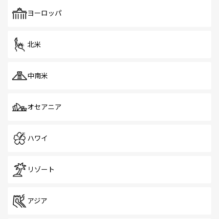
も、旅行者にとっては魅力的なポイント。グルメも豊富
で、ホーカーズは地元の風情を楽しめる外せないスポット
ヨーロッパ
だ。訪れる人を飽きさせないシンガポールで、多様な魅力
を体感しよう。 なお、新着のシンガポール情報は
コンテン
ツ一覧
を参照してほしい。
北米
中南米
オセアニア
ハワイ
リゾート
アジア