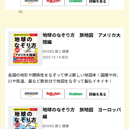
詳細を見る
AD
地球のなぞり方 旅地図 アメリカ大
陸編
BOOKS 旅と健康
2022.10.14 発売
各国の地形や関係性をなぞって学ぶ新しい地図本！国境や州、
川や街道、島など旅気分で地図をなぞって脳もイキイキ！
詳細を見る
地球のなぞり方 旅地図 ヨーロッパ
編
BOOKS 旅と健康