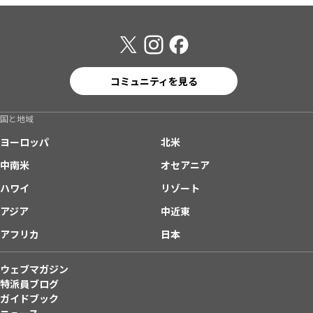
コミュニティを見る
国と地域
ヨーロッパ
北米
中南米
オセアニア
ハワイ
リゾート
アジア
中近東
アフリカ
日本
ウェブマガジン
特派員ブログ
ガイドブック
ニュース