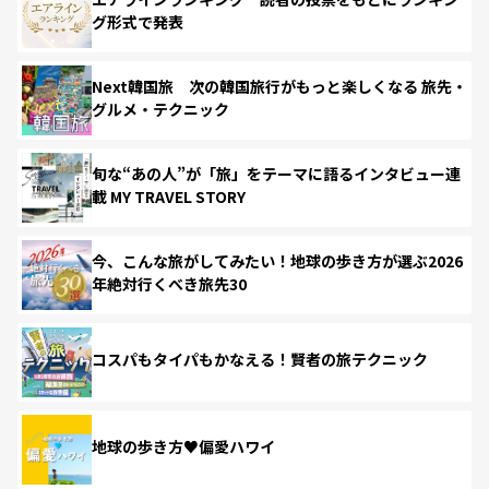
グ形式で発表
Next韓国旅 次の韓国旅行がもっと楽しくなる 旅先・
グルメ・テクニック
旬な“あの人”が「旅」をテーマに語るインタビュー連
載 MY TRAVEL STORY
今、こんな旅がしてみたい！地球の歩き方が選ぶ2026
年絶対行くべき旅先30
コスパもタイパもかなえる！賢者の旅テクニック
地球の歩き方♥偏愛ハワイ