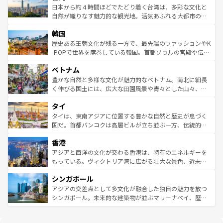
情報は
コンテンツ一覧
を参照してほしい。
人々、おいしいローカルフードやハワイアンミュージッ
ク）、タスマニアの美しい原生林やケアンズの熱帯雨林な
日本から約４時間ほどでたどり着く台湾は、多彩な文化と
ク、伝統的なフラダンスなど、すべてがハワイの魅力を彩
ど、見どころがたくさん。また、カフェやワイン、オージ
自然が織りなす魅力的な観光地。活気あふれる大都市の台
っている。訪れるたびに新しい発見と感動が待っているハ
ービーフなどの食文化も豊かで、美味しいものであふれて
北やノスタルジックな町並みが人気な九份（ジォウフェ
ワイを、存分に味わってほしい。 なお、新着のハワイ情報
韓国
いる。アクティビティも充実しており、サーフィンやダイ
ン）、静ひつな山岳地帯である台湾東部など、都市の喧騒
は
コンテンツ一覧
を参照してほしい。
ビング、ハイキングなど、アウトドア好きにはたまらな
と山間の静けさが共存しており、訪れる人に新しい発見と
歴史ある王朝文化が残る一方で、最先端のファッションやK
い。オーストラリアの多彩な魅力を存分に味わいつくそ
驚きをもたらしてくれる。また、奥深い台湾の食文化も魅
-POPで世界を席巻している韓国。首都ソウルの宮殿や伝統
う。 なお、新着のオーストラリア情報は
コンテンツ一覧
を
力で、夜市などの屋台グルメから高級料理、ヘルシーで美
家屋が並ぶエリアでは韓国の歴史と文化に浸ることがで
参照してほしい。
ベトナム
容にもいいと評判のスイーツなど、バラエティ豊かな料理
き、地方に足を延ばせば四季折々の自然美を楽しむことが
が味わえる。 なお、新着の台湾情報は
コンテンツ一覧
を参
できる。そして、キムチや焼肉、絶品のストリートフード
豊かな自然と多様な文化が魅力的なベトナム。南北に細長
照してほしい。
まで、さまざまな韓国料理が待っている。夜には、韓国な
く伸びる国土には、広大な田園風景や青々とした山々、世
らではのナイトライフも堪能できる。あたたかいホスピタ
界遺産に登録された壮大な自然景観が点在し、都市部では
タイ
リティに包まれながら、韓国の多彩な魅力を心ゆくまで味
急速な発展と共に伝統が息づく。ハノイの古い町並みやホ
わってみてほしい。 なお、新着の韓国情報は
コンテンツ一
ーチミン市のフランス統治時代の建物も、独特の雰囲気を
タイは、東南アジアに位置する豊かな自然と歴史が息づく
覧
を参照してほしい。
醸し出している。また、バラエティの豊かさとおいしさで
国だ。首都バンコクは高層ビルが立ち並ぶ一方、伝統的な
世界中の食通を魅了してやまないベトナム料理も魅力のひ
寺院や市場がいたるところに点在し、古きよき文化と現代
香港
とつ。フォーやバインミー、ベトナムコーヒーなどは、ぜ
の活気が交差している。北部ではチェンマイなどの山岳地
ひ現地で味わいたい。どの地域を訪れてもあたたかい人々
帯で自然と触れ合い、南部ではプーケットやクラビの美し
アジアと西洋の文化が交わる香港は、特有のエネルギーを
が旅行者を迎えてくれるので、きっと忘れられない旅にな
いビーチでリゾート気分を楽しむことができる。タイ料理
もっている。ヴィクトリア湾に広がる壮大な景色、近未来
るはずだ。 なお、新着のベトナム情報は
コンテンツ一覧
を
は世界的に有名で、屋台から高級レストランまで味覚を刺
的なアートスポット、そして歴史と現代が融合した町並
参照してほしい。
シンガポール
激する。気候は一年中温暖で、どの季節にも異なる楽しみ
み、どこを訪れても感動するはず。観光スポットが密集し
が待っている。親しみやすいタイの人々、仏教を中心とし
ており、効率よく見どころを回れるのも魅力。息をのむよ
アジアの交差点として多文化が融合した独自の魅力を放つ
た文化、そして多様な観光資源が、訪れる旅人を魅了し続
うな絶景から文化的な体験まで、香港を存分に楽しみ尽く
シンガポール。未来的な建築物が並ぶマリーナベイ、歴史
ける。 なお、新着のタイ情報は
コンテンツ一覧
を参照して
そう。 なお、新着の香港情報は
コンテンツ一覧
を参照して
と伝統を感じられるエスニックタウン、多数の緑豊かな公
ほしい。
ほしい。
園や自然保護区など、自然が調和した近代的な景観と文化