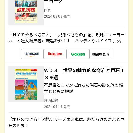
ーヨーク
Plat
2024.08.08 発売
「ＮＹでやるべきこと」「見るべきもの」を、現地ニューヨー
カーと達人編集者が厳選紹介！！ ハンディなガイドブック。
詳細を見る
Ｗ０３ 世界の魅力的な奇岩と巨石１
３９選
不思議とロマンに満ちた岩石の謎を旅の雑
学とともに解説
旅の図鑑
2021.03.18 発売
「地球の歩き方」図鑑シリーズ第３弾は、謎だらけの奇岩と巨
石の世界！