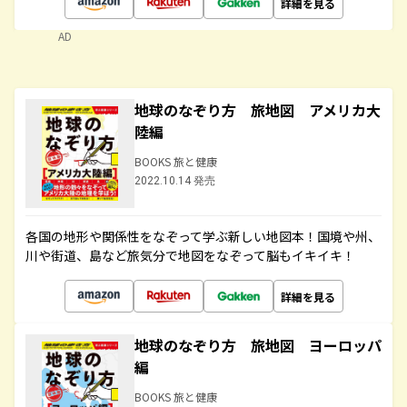
詳細を見る
AD
地球のなぞり方 旅地図 アメリカ大
陸編
BOOKS 旅と健康
2022.10.14 発売
各国の地形や関係性をなぞって学ぶ新しい地図本！国境や州、
川や街道、島など旅気分で地図をなぞって脳もイキイキ！
詳細を見る
地球のなぞり方 旅地図 ヨーロッパ
編
BOOKS 旅と健康