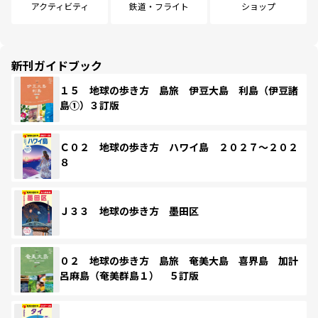
アクティビティ
鉄道・フライト
ショップ
新刊ガイドブック
１５ 地球の歩き方 島旅 伊豆大島 利島（伊豆諸
島①）３訂版
Ｃ０２ 地球の歩き方 ハワイ島 ２０２７～２０２
８
Ｊ３３ 地球の歩き方 墨田区
０２ 地球の歩き方 島旅 奄美大島 喜界島 加計
呂麻島（奄美群島１） ５訂版