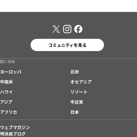
コミュニティを見る
国と地域
ヨーロッパ
北米
中南米
オセアニア
ハワイ
リゾート
アジア
中近東
アフリカ
日本
ウェブマガジン
特派員ブログ