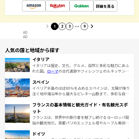
詳細を見る
…
1
2
3
9
AD
AD
人気の国と地域から探す
イタリア
イタリアは歴史、文化、グルメ、自然と多彩な魅力にあふ
れた国。
ローマ
の古代遺跡やフィレンツェのルネッサンス
美術、ヴェネツィアの運河など、歴史あるスポットはもち
スペイン
ろん、トスカーナの美しい田園風景やアマルフィ海岸の絶
景など、自然景観も見逃せない。観光の合間には、本場の
イベリア半島のほぼ80％を占めるスペインは、太陽が降り
ピザやパスタなど、絶品のイタリア料理を堪能することも
注ぐ地中海沿岸から雄大なピレネー山脈まで、多彩な自然
できる。朝目覚めてから夜眠るまで、すべての瞬間を楽し
と文化が詰まったヨーロッパ屈指の旅行先だ。多様な地域
フランスの基本情報と観光ガイド・有名観光スポ
ませてくれるイタリアで、忘れられない旅をしてみよう！
文化が根付くこの国では、情熱的なフラメンコ、熱気あふ
なお、新着のイタリア情報は
コンテンツ一覧
を参照してほ
れる闘牛、そして美味しいタパスが生活の一部となってい
ット
しい。
る。首都マドリードの洗練された雰囲気や、バルセロナの
フランスは、世界中の旅行者を魅了し続けるヨーロッパ屈
アートに溢れた街角から、地方では古代ローマ遺跡や中世
指の観光地だ。首都パリのエッフェル塔やルーブル美術館
の城塞都市、穏やかなビーチリゾートまで多彩な表情を見
といった象徴的なスポットから、田舎町の古風な美しさま
せる。地方によって風土や気候が異なるスペインはその個
ドイツ
で、幅広い魅力が詰まっている。華麗な宮殿、歴史的な大
性で訪れる人を魅了する。 なお、新着のスペイン情報は
コ