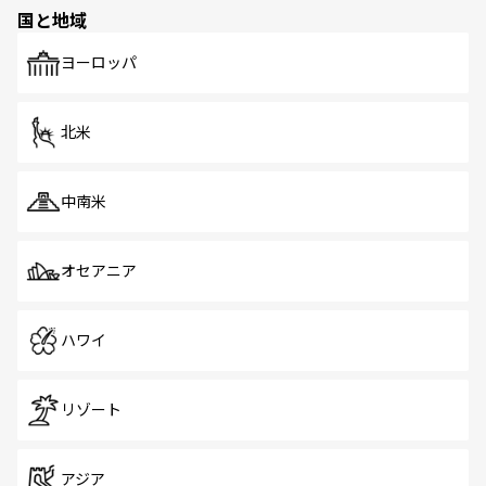
の多様性あふれるカラフルな町は、どこを歩いても新しい
国と地域
発見がある。さらに、治安のよさや充実した公共交通機関
も、旅行者にとっては魅力的なポイント。グルメも豊富
で、ホーカーズは地元の風情を楽しめる外せないスポット
ヨーロッパ
だ。訪れる人を飽きさせないシンガポールで、多様な魅力
を体感しよう。 なお、新着のシンガポール情報は
コンテン
ツ一覧
を参照してほしい。
北米
中南米
オセアニア
ハワイ
リゾート
アジア