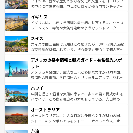
聖堂、美しいビーチ、そして豊かな自然が、訪れる者を心
ドイツは、豊かな歴史と多彩な文化が交差するヨーロッパ
ンテンツ一覧
を参照してほしい。
から魅了する。また、フランスは美食の国としても知ら
の中心に位置する国。中世の街並みが残るロマンチック街
れ、フランス料理はユネスコ無形文化遺産にも登録されて
道から、未来を先取りするようなモダンな都市まで多様な
イギリス
いる。シャンパンの発祥地であるランス、プロヴァンスの
顔を持つこの国は、どこを歩いても飽きることがない。ベ
香り高いラベンダー畑など、多彩な楽しみ方が可能だ。さ
ルリンの文化的活気、バイエルン州のアルプスの絶景、そ
イギリスは、古きよき伝統と最先端が共存する国。ウェス
らに、パリ以外の地域にも魅力が溢れており、どの街角に
してライン川沿いのワイン畑といった風景は必見。ビール
トミンスター寺院や大英博物館のようなランドマーク、歴
も豊かな歴史と文化が息づいている。パリ以外の個性あふ
とソーセージを味わいながら地元の人と過ごす楽しい時間
史ある大学都市、美しい丘陵地帯や牧歌的な風景など、エ
れる地方に足を運ぶとそれぞれで全く異なる文化を体験で
スイス
は、お酒好きな人にはぜひ体験してほしい。 なお、新着の
リアごとに異なる魅力がある。また、優雅なアフタヌーン
きるだろう。 なお、新着のフランス情報は
コンテンツ一覧
ドイツ情報は
コンテンツ一覧
を参照してほしい。
ティー、ビール好きにはたまらない英国パブ、サッカー観
スイスの国土面積は九州ほどの広さだが、運行時刻が正確
を参照してほしい。
戦など、本場だからこそできる体験も豊富。イギリスを旅
な交通網が整備されており、初心者でも安心して個人旅行
して楽しみつくそう。 なお、新着のイギリス情報は
コンテ
を楽しめる。日本同様に時刻表どおりの旅が可能だ。中世
アメリカの基本情報と観光ガイド・有名観光スポ
ンツ一覧
を参照してほしい。
の建物がそのまま残る町や、スイスならではのユニークな
博物館もあり、アルプス観光だけでなく町歩きも満喫する
ット
ことができる。国民の所得が高いため物価も高いが、旅行
アメリカ合衆国は、広大な土地と多様な文化が魅力の国。
者向けの交通パス提供のサービスもあり、うまく活用すれ
東海岸の都市部から西海岸のカリフォルニアまで、訪れる
ば市内交通費無料で観光を楽しむこともできる。 なお、新
場所ごとに異なる風景と体験が待っている。ニューヨーク
着のスイス情報は
コンテンツ一覧
を参照してほしい。
ハワイ
のような巨大都市は、観光、ショッピング、エンターテイ
ンメントが詰まった刺激的なスポットだ。一方、アメリカ
年間を通じて温暖な気候に恵まれ、多くの島で構成される
西部には大自然が広がり、グランドキャニオンやイエロー
ハワイは、どの島も独自の魅力をもっている。大自然の神
ストーン国立公園といった絶景が堪能できる。さらに、南
秘を感じたいなら、火山が生み出した壮大な景観を誇るハ
オーストラリア
部のニューオーリンズでは、音楽と美食が融合した独特の
ワイ島は見逃せない。また、定番の観光地といえばオアフ
文化が魅力。旅行者はアメリカの各地域で異なる魅力を楽
島だが、静かな自然を求めるならマウイ島やカウアイ島が
オーストラリアは、壮大な自然と多様な文化が魅力の国。
しみながら、その多様性と豊かな歴史を感じることができ
おすすめ。エメラルドグリーンに輝く海をはじめ、豊かな
シドニーのシンボルであるシドニー・オペラハウス、オー
るだろう。車でのロードトリップや列車の旅も、アメリカ
文化や歴史が息づいている。「アロハスピリット」と呼ば
ストラリア東海岸北部に広がる大サンゴ礁地帯グレートバ
ならではの贅沢な旅のスタイルだ。 なお、新着のアメリカ
台湾
れるおもてなしの心で訪れる人々を迎えてくれるハワイの
リアリーフや大陸中央部にそびえるウルル（エアーズロッ