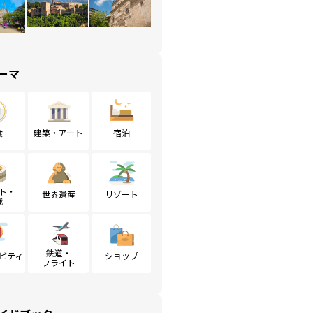
ーマ
食
建築・アート
宿泊
ト・
世界遺産
リゾート
戦
鉄道・
ビティ
ショップ
フライト