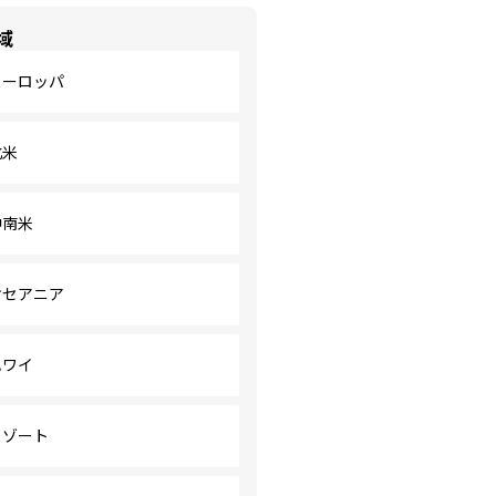
域
ヨーロッパ
北米
中南米
オセアニア
ハワイ
リゾート