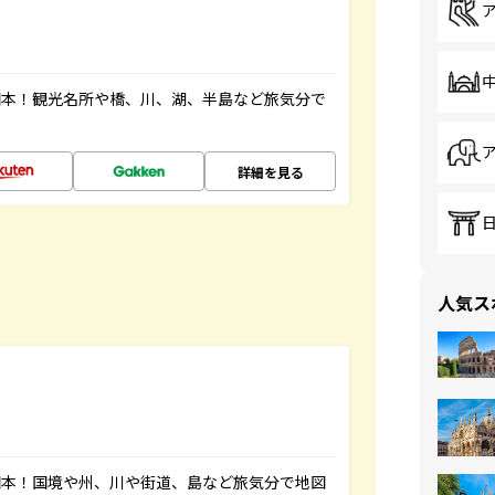
図本！観光名所や橋、川、湖、半島など旅気分で
詳細を見る
人気ス
図本！国境や州、川や街道、島など旅気分で地図