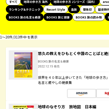
すべて
地球の歩き方 海外
地球の歩き方 Jシリーズ（国内）
aru
ランキング&テクニック
Resort Style
島旅
御朱印
歴史時
BOOKS 旅の名言＆絶景
BOOKS 旅と健康
BOOKS 旅の読み物
1〜20件/313件中 を表示
悠久の教えをひもとく中国のことばと絶
BOOKS 旅の名言＆絶景
2022.12.15 発売
世界を４０年以上歩いてきた「地球の歩き方
名言と癒やしの絶景集
地球のなぞり方 旅地図 日本編