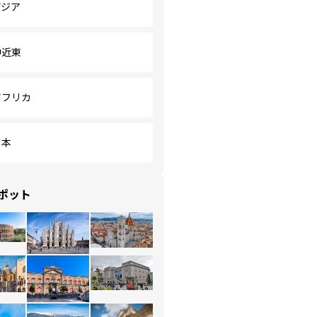
アジア
中近東
アフリカ
日本
ポット