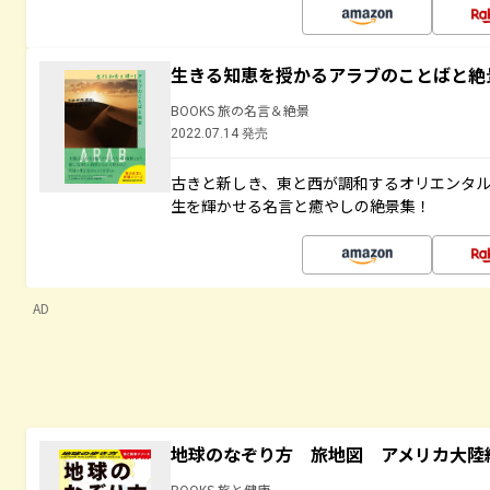
生きる知恵を授かるアラブのことばと絶
BOOKS 旅の名言＆絶景
2022.07.14 発売
古きと新しき、東と西が調和するオリエンタ
生を輝かせる名言と癒やしの絶景集！
AD
地球のなぞり方 旅地図 アメリカ大陸
BOOKS 旅と健康