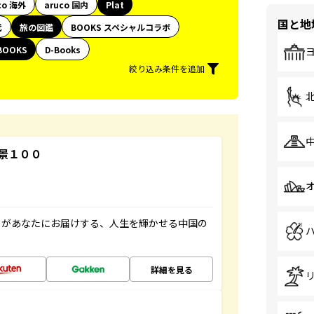
co 海外
aruco 国内
Plat
国と地
代
旅の図鑑
BOOKS スペシャルコラボ
BOOKS
D-Books
絞り込み条件を追加
景１００
」があなたにお届けする、人生を輝かせる中国の
詳細を見る