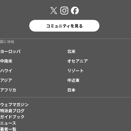
コミュニティを見る
国と地域
ヨーロッパ
北米
中南米
オセアニア
ハワイ
リゾート
アジア
中近東
アフリカ
日本
ウェブマガジン
特派員ブログ
ガイドブック
ニュース
著者一覧