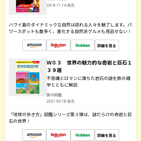
2018.11.14 発売
ハワイ島のダイナミックな自然は訪れる人々を魅了します。パ
ワースポットも数多く、進化する自然派グルメも見逃せない！
詳細を見る
Ｗ０３ 世界の魅力的な奇岩と巨石１
３９選
不思議とロマンに満ちた岩石の謎を旅の雑
学とともに解説
旅の図鑑
2021.03.18 発売
「地球の歩き方」図鑑シリーズ第３弾は、謎だらけの奇岩と巨
石の世界！
詳細を見る