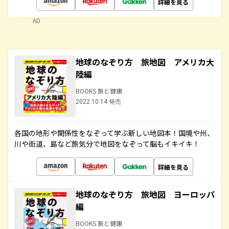
詳細を見る
AD
地球のなぞり方 旅地図 アメリカ大
陸編
BOOKS 旅と健康
2022.10.14 発売
各国の地形や関係性をなぞって学ぶ新しい地図本！国境や州、
川や街道、島など旅気分で地図をなぞって脳もイキイキ！
詳細を見る
地球のなぞり方 旅地図 ヨーロッパ
編
BOOKS 旅と健康