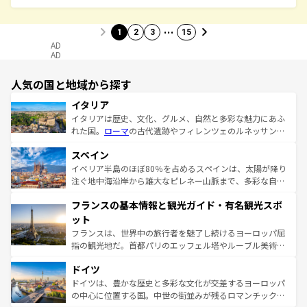
…
1
2
3
15
AD
AD
人気の国と地域から探す
イタリア
イタリアは歴史、文化、グルメ、自然と多彩な魅力にあふ
れた国。
ローマ
の古代遺跡やフィレンツェのルネッサンス
美術、ヴェネツィアの運河など、歴史あるスポットはもち
スペイン
ろん、トスカーナの美しい田園風景やアマルフィ海岸の絶
景など、自然景観も見逃せない。観光の合間には、本場の
イベリア半島のほぼ80％を占めるスペインは、太陽が降り
ピザやパスタなど、絶品のイタリア料理を堪能することも
注ぐ地中海沿岸から雄大なピレネー山脈まで、多彩な自然
できる。朝目覚めてから夜眠るまで、すべての瞬間を楽し
と文化が詰まったヨーロッパ屈指の旅行先だ。多様な地域
フランスの基本情報と観光ガイド・有名観光スポ
ませてくれるイタリアで、忘れられない旅をしてみよう！
文化が根付くこの国では、情熱的なフラメンコ、熱気あふ
なお、新着のイタリア情報は
コンテンツ一覧
を参照してほ
れる闘牛、そして美味しいタパスが生活の一部となってい
ット
しい。
る。首都マドリードの洗練された雰囲気や、バルセロナの
フランスは、世界中の旅行者を魅了し続けるヨーロッパ屈
アートに溢れた街角から、地方では古代ローマ遺跡や中世
指の観光地だ。首都パリのエッフェル塔やルーブル美術館
の城塞都市、穏やかなビーチリゾートまで多彩な表情を見
といった象徴的なスポットから、田舎町の古風な美しさま
せる。地方によって風土や気候が異なるスペインはその個
ドイツ
で、幅広い魅力が詰まっている。華麗な宮殿、歴史的な大
性で訪れる人を魅了する。 なお、新着のスペイン情報は
コ
聖堂、美しいビーチ、そして豊かな自然が、訪れる者を心
ドイツは、豊かな歴史と多彩な文化が交差するヨーロッパ
ンテンツ一覧
を参照してほしい。
から魅了する。また、フランスは美食の国としても知ら
の中心に位置する国。中世の街並みが残るロマンチック街
れ、フランス料理はユネスコ無形文化遺産にも登録されて