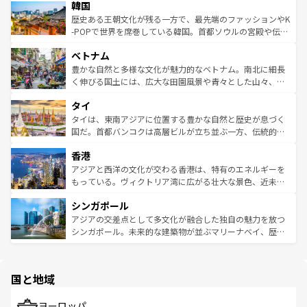
ワイを、存分に味わってほしい。 なお、新着のハワイ情報
韓国
いる。アクティビティも充実しており、サーフィンやダイ
ン）、静ひつな山岳地帯である台湾東部など、都市の喧騒
は
コンテンツ一覧
を参照してほしい。
ビング、ハイキングなど、アウトドア好きにはたまらな
と山間の静けさが共存しており、訪れる人に新しい発見と
歴史ある王朝文化が残る一方で、最先端のファッションやK
い。オーストラリアの多彩な魅力を存分に味わいつくそ
驚きをもたらしてくれる。また、奥深い台湾の食文化も魅
-POPで世界を席巻している韓国。首都ソウルの宮殿や伝統
う。 なお、新着のオーストラリア情報は
コンテンツ一覧
を
力で、夜市などの屋台グルメから高級料理、ヘルシーで美
家屋が並ぶエリアでは韓国の歴史と文化に浸ることがで
参照してほしい。
ベトナム
容にもいいと評判のスイーツなど、バラエティ豊かな料理
き、地方に足を延ばせば四季折々の自然美を楽しむことが
が味わえる。 なお、新着の台湾情報は
コンテンツ一覧
を参
できる。そして、キムチや焼肉、絶品のストリートフード
豊かな自然と多様な文化が魅力的なベトナム。南北に細長
照してほしい。
まで、さまざまな韓国料理が待っている。夜には、韓国な
く伸びる国土には、広大な田園風景や青々とした山々、世
らではのナイトライフも堪能できる。あたたかいホスピタ
界遺産に登録された壮大な自然景観が点在し、都市部では
タイ
リティに包まれながら、韓国の多彩な魅力を心ゆくまで味
急速な発展と共に伝統が息づく。ハノイの古い町並みやホ
わってみてほしい。 なお、新着の韓国情報は
コンテンツ一
ーチミン市のフランス統治時代の建物も、独特の雰囲気を
タイは、東南アジアに位置する豊かな自然と歴史が息づく
覧
を参照してほしい。
醸し出している。また、バラエティの豊かさとおいしさで
国だ。首都バンコクは高層ビルが立ち並ぶ一方、伝統的な
世界中の食通を魅了してやまないベトナム料理も魅力のひ
寺院や市場がいたるところに点在し、古きよき文化と現代
香港
とつ。フォーやバインミー、ベトナムコーヒーなどは、ぜ
の活気が交差している。北部ではチェンマイなどの山岳地
ひ現地で味わいたい。どの地域を訪れてもあたたかい人々
帯で自然と触れ合い、南部ではプーケットやクラビの美し
アジアと西洋の文化が交わる香港は、特有のエネルギーを
が旅行者を迎えてくれるので、きっと忘れられない旅にな
いビーチでリゾート気分を楽しむことができる。タイ料理
もっている。ヴィクトリア湾に広がる壮大な景色、近未来
るはずだ。 なお、新着のベトナム情報は
コンテンツ一覧
を
は世界的に有名で、屋台から高級レストランまで味覚を刺
的なアートスポット、そして歴史と現代が融合した町並
参照してほしい。
シンガポール
激する。気候は一年中温暖で、どの季節にも異なる楽しみ
み、どこを訪れても感動するはず。観光スポットが密集し
が待っている。親しみやすいタイの人々、仏教を中心とし
ており、効率よく見どころを回れるのも魅力。息をのむよ
アジアの交差点として多文化が融合した独自の魅力を放つ
た文化、そして多様な観光資源が、訪れる旅人を魅了し続
うな絶景から文化的な体験まで、香港を存分に楽しみ尽く
シンガポール。未来的な建築物が並ぶマリーナベイ、歴史
ける。 なお、新着のタイ情報は
コンテンツ一覧
を参照して
そう。 なお、新着の香港情報は
コンテンツ一覧
を参照して
と伝統を感じられるエスニックタウン、多数の緑豊かな公
ほしい。
ほしい。
園や自然保護区など、自然が調和した近代的な景観と文化
の多様性あふれるカラフルな町は、どこを歩いても新しい
国と地域
発見がある。さらに、治安のよさや充実した公共交通機関
も、旅行者にとっては魅力的なポイント。グルメも豊富
で、ホーカーズは地元の風情を楽しめる外せないスポット
ヨーロッパ