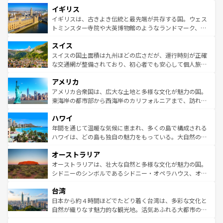
道から、未来を先取りするようなモダンな都市まで多様な
イギリス
いる。シャンパンの発祥地であるランス、プロヴァンスの
顔を持つこの国は、どこを歩いても飽きることがない。ベ
香り高いラベンダー畑など、多彩な楽しみ方が可能だ。さ
ルリンの文化的活気、バイエルン州のアルプスの絶景、そ
イギリスは、古きよき伝統と最先端が共存する国。ウェス
らに、パリ以外の地域にも魅力が溢れており、どの街角に
してライン川沿いのワイン畑といった風景は必見。ビール
トミンスター寺院や大英博物館のようなランドマーク、歴
も豊かな歴史と文化が息づいている。パリ以外の個性あふ
とソーセージを味わいながら地元の人と過ごす楽しい時間
史ある大学都市、美しい丘陵地帯や牧歌的な風景など、エ
れる地方に足を運ぶとそれぞれで全く異なる文化を体験で
スイス
は、お酒好きな人にはぜひ体験してほしい。 なお、新着の
リアごとに異なる魅力がある。また、優雅なアフタヌーン
きるだろう。 なお、新着のフランス情報は
コンテンツ一覧
ドイツ情報は
コンテンツ一覧
を参照してほしい。
ティー、ビール好きにはたまらない英国パブ、サッカー観
スイスの国土面積は九州ほどの広さだが、運行時刻が正確
を参照してほしい。
戦など、本場だからこそできる体験も豊富。イギリスを旅
な交通網が整備されており、初心者でも安心して個人旅行
して楽しみつくそう。 なお、新着のイギリス情報は
コンテ
を楽しめる。日本同様に時刻表どおりの旅が可能だ。中世
アメリカ
ンツ一覧
を参照してほしい。
の建物がそのまま残る町や、スイスならではのユニークな
博物館もあり、アルプス観光だけでなく町歩きも満喫する
アメリカ合衆国は、広大な土地と多様な文化が魅力の国。
ことができる。国民の所得が高いため物価も高いが、旅行
東海岸の都市部から西海岸のカリフォルニアまで、訪れる
者向けの交通パス提供のサービスもあり、うまく活用すれ
場所ごとに異なる風景と体験が待っている。ニューヨーク
ハワイ
ば市内交通費無料で観光を楽しむこともできる。 なお、新
のような巨大都市は、観光、ショッピング、エンターテイ
着のスイス情報は
コンテンツ一覧
を参照してほしい。
ンメントが詰まった刺激的なスポットだ。一方、アメリカ
年間を通じて温暖な気候に恵まれ、多くの島で構成される
西部には大自然が広がり、グランドキャニオンやイエロー
ハワイは、どの島も独自の魅力をもっている。大自然の神
ストーン国立公園といった絶景が堪能できる。さらに、南
秘を感じたいなら、火山が生み出した壮大な景観を誇るハ
オーストラリア
部のニューオーリンズでは、音楽と美食が融合した独特の
ワイ島は見逃せない。また、定番の観光地といえばオアフ
文化が魅力。旅行者はアメリカの各地域で異なる魅力を楽
島だが、静かな自然を求めるならマウイ島やカウアイ島が
オーストラリアは、壮大な自然と多様な文化が魅力の国。
しみながら、その多様性と豊かな歴史を感じることができ
おすすめ。エメラルドグリーンに輝く海をはじめ、豊かな
シドニーのシンボルであるシドニー・オペラハウス、オー
るだろう。車でのロードトリップや列車の旅も、アメリカ
文化や歴史が息づいている。「アロハスピリット」と呼ば
ストラリア東海岸北部に広がる大サンゴ礁地帯グレートバ
ならではの贅沢な旅のスタイルだ。 なお、新着のアメリカ
台湾
れるおもてなしの心で訪れる人々を迎えてくれるハワイの
リアリーフや大陸中央部にそびえるウルル（エアーズロッ
情報は
コンテンツ一覧
を参照してほしい。
人々、おいしいローカルフードやハワイアンミュージッ
ク）、タスマニアの美しい原生林やケアンズの熱帯雨林な
日本から約４時間ほどでたどり着く台湾は、多彩な文化と
ク、伝統的なフラダンスなど、すべてがハワイの魅力を彩
ど、見どころがたくさん。また、カフェやワイン、オージ
自然が織りなす魅力的な観光地。活気あふれる大都市の台
っている。訪れるたびに新しい発見と感動が待っているハ
ービーフなどの食文化も豊かで、美味しいものであふれて
北やノスタルジックな町並みが人気な九份（ジォウフェ