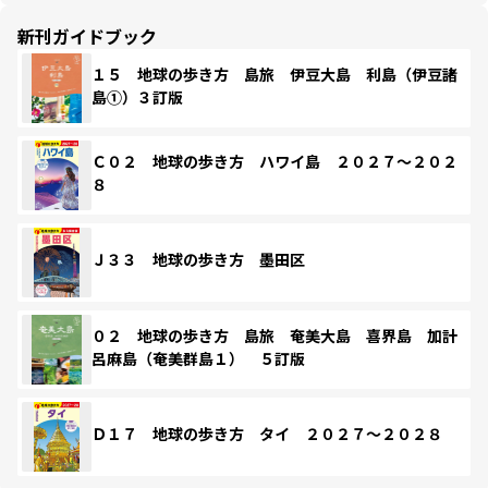
新刊ガイドブック
１５ 地球の歩き方 島旅 伊豆大島 利島（伊豆諸
島①）３訂版
Ｃ０２ 地球の歩き方 ハワイ島 ２０２７～２０２
８
Ｊ３３ 地球の歩き方 墨田区
０２ 地球の歩き方 島旅 奄美大島 喜界島 加計
呂麻島（奄美群島１） ５訂版
Ｄ１７ 地球の歩き方 タイ ２０２７～２０２８