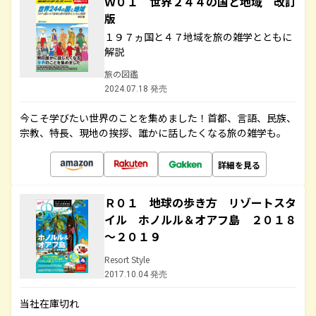
Ｗ０１ 世界２４４の国と地域 改訂
版
１９７ヵ国と４７地域を旅の雑学とともに
解説
旅の図鑑
2024.07.18 発売
今こそ学びたい世界のことを集めました！首都、言語、民族、
宗教、特長、現地の挨拶、誰かに話したくなる旅の雑学も。
詳細を見る
Ｒ０１ 地球の歩き方 リゾートスタ
イル ホノルル＆オアフ島 ２０１８
～２０１９
Resort Style
2017.10.04 発売
当社在庫切れ