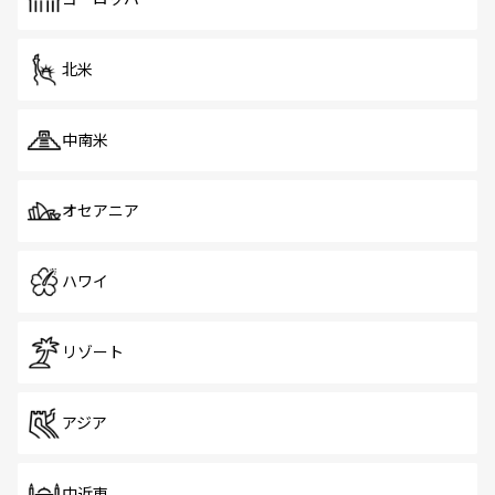
だ。訪れる人を飽きさせないシンガポールで、多様な魅力
を体感しよう。 なお、新着のシンガポール情報は
コンテン
ツ一覧
を参照してほしい。
北米
中南米
オセアニア
ハワイ
リゾート
アジア
中近東