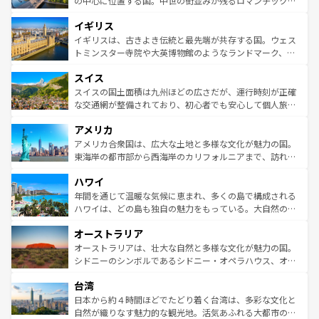
の中心に位置する国。中世の街並みが残るロマンチック街
れ、フランス料理はユネスコ無形文化遺産にも登録されて
道から、未来を先取りするようなモダンな都市まで多様な
イギリス
いる。シャンパンの発祥地であるランス、プロヴァンスの
顔を持つこの国は、どこを歩いても飽きることがない。ベ
香り高いラベンダー畑など、多彩な楽しみ方が可能だ。さ
ルリンの文化的活気、バイエルン州のアルプスの絶景、そ
イギリスは、古きよき伝統と最先端が共存する国。ウェス
らに、パリ以外の地域にも魅力が溢れており、どの街角に
してライン川沿いのワイン畑といった風景は必見。ビール
トミンスター寺院や大英博物館のようなランドマーク、歴
も豊かな歴史と文化が息づいている。パリ以外の個性あふ
とソーセージを味わいながら地元の人と過ごす楽しい時間
史ある大学都市、美しい丘陵地帯や牧歌的な風景など、エ
れる地方に足を運ぶとそれぞれで全く異なる文化を体験で
スイス
は、お酒好きな人にはぜひ体験してほしい。 なお、新着の
リアごとに異なる魅力がある。また、優雅なアフタヌーン
きるだろう。 なお、新着のフランス情報は
コンテンツ一覧
ドイツ情報は
コンテンツ一覧
を参照してほしい。
ティー、ビール好きにはたまらない英国パブ、サッカー観
スイスの国土面積は九州ほどの広さだが、運行時刻が正確
を参照してほしい。
戦など、本場だからこそできる体験も豊富。イギリスを旅
な交通網が整備されており、初心者でも安心して個人旅行
して楽しみつくそう。 なお、新着のイギリス情報は
コンテ
を楽しめる。日本同様に時刻表どおりの旅が可能だ。中世
アメリカ
ンツ一覧
を参照してほしい。
の建物がそのまま残る町や、スイスならではのユニークな
博物館もあり、アルプス観光だけでなく町歩きも満喫する
アメリカ合衆国は、広大な土地と多様な文化が魅力の国。
ことができる。国民の所得が高いため物価も高いが、旅行
東海岸の都市部から西海岸のカリフォルニアまで、訪れる
者向けの交通パス提供のサービスもあり、うまく活用すれ
場所ごとに異なる風景と体験が待っている。ニューヨーク
ハワイ
ば市内交通費無料で観光を楽しむこともできる。 なお、新
のような巨大都市は、観光、ショッピング、エンターテイ
着のスイス情報は
コンテンツ一覧
を参照してほしい。
ンメントが詰まった刺激的なスポットだ。一方、アメリカ
年間を通じて温暖な気候に恵まれ、多くの島で構成される
西部には大自然が広がり、グランドキャニオンやイエロー
ハワイは、どの島も独自の魅力をもっている。大自然の神
ストーン国立公園といった絶景が堪能できる。さらに、南
秘を感じたいなら、火山が生み出した壮大な景観を誇るハ
オーストラリア
部のニューオーリンズでは、音楽と美食が融合した独特の
ワイ島は見逃せない。また、定番の観光地といえばオアフ
文化が魅力。旅行者はアメリカの各地域で異なる魅力を楽
島だが、静かな自然を求めるならマウイ島やカウアイ島が
オーストラリアは、壮大な自然と多様な文化が魅力の国。
しみながら、その多様性と豊かな歴史を感じることができ
おすすめ。エメラルドグリーンに輝く海をはじめ、豊かな
シドニーのシンボルであるシドニー・オペラハウス、オー
るだろう。車でのロードトリップや列車の旅も、アメリカ
文化や歴史が息づいている。「アロハスピリット」と呼ば
ストラリア東海岸北部に広がる大サンゴ礁地帯グレートバ
ならではの贅沢な旅のスタイルだ。 なお、新着のアメリカ
台湾
れるおもてなしの心で訪れる人々を迎えてくれるハワイの
リアリーフや大陸中央部にそびえるウルル（エアーズロッ
情報は
コンテンツ一覧
を参照してほしい。
人々、おいしいローカルフードやハワイアンミュージッ
ク）、タスマニアの美しい原生林やケアンズの熱帯雨林な
日本から約４時間ほどでたどり着く台湾は、多彩な文化と
ク、伝統的なフラダンスなど、すべてがハワイの魅力を彩
ど、見どころがたくさん。また、カフェやワイン、オージ
自然が織りなす魅力的な観光地。活気あふれる大都市の台