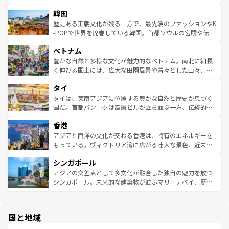
っている。訪れるたびに新しい発見と感動が待っているハ
ービーフなどの食文化も豊かで、美味しいものであふれて
北やノスタルジックな町並みが人気な九份（ジォウフェ
ワイを、存分に味わってほしい。 なお、新着のハワイ情報
韓国
いる。アクティビティも充実しており、サーフィンやダイ
ン）、静ひつな山岳地帯である台湾東部など、都市の喧騒
は
コンテンツ一覧
を参照してほしい。
ビング、ハイキングなど、アウトドア好きにはたまらな
と山間の静けさが共存しており、訪れる人に新しい発見と
歴史ある王朝文化が残る一方で、最先端のファッションやK
い。オーストラリアの多彩な魅力を存分に味わいつくそ
驚きをもたらしてくれる。また、奥深い台湾の食文化も魅
-POPで世界を席巻している韓国。首都ソウルの宮殿や伝統
う。 なお、新着のオーストラリア情報は
コンテンツ一覧
を
力で、夜市などの屋台グルメから高級料理、ヘルシーで美
家屋が並ぶエリアでは韓国の歴史と文化に浸ることがで
参照してほしい。
ベトナム
容にもいいと評判のスイーツなど、バラエティ豊かな料理
き、地方に足を延ばせば四季折々の自然美を楽しむことが
が味わえる。 なお、新着の台湾情報は
コンテンツ一覧
を参
できる。そして、キムチや焼肉、絶品のストリートフード
豊かな自然と多様な文化が魅力的なベトナム。南北に細長
照してほしい。
まで、さまざまな韓国料理が待っている。夜には、韓国な
く伸びる国土には、広大な田園風景や青々とした山々、世
らではのナイトライフも堪能できる。あたたかいホスピタ
界遺産に登録された壮大な自然景観が点在し、都市部では
タイ
リティに包まれながら、韓国の多彩な魅力を心ゆくまで味
急速な発展と共に伝統が息づく。ハノイの古い町並みやホ
わってみてほしい。 なお、新着の韓国情報は
コンテンツ一
ーチミン市のフランス統治時代の建物も、独特の雰囲気を
タイは、東南アジアに位置する豊かな自然と歴史が息づく
覧
を参照してほしい。
醸し出している。また、バラエティの豊かさとおいしさで
国だ。首都バンコクは高層ビルが立ち並ぶ一方、伝統的な
世界中の食通を魅了してやまないベトナム料理も魅力のひ
寺院や市場がいたるところに点在し、古きよき文化と現代
香港
とつ。フォーやバインミー、ベトナムコーヒーなどは、ぜ
の活気が交差している。北部ではチェンマイなどの山岳地
ひ現地で味わいたい。どの地域を訪れてもあたたかい人々
帯で自然と触れ合い、南部ではプーケットやクラビの美し
アジアと西洋の文化が交わる香港は、特有のエネルギーを
が旅行者を迎えてくれるので、きっと忘れられない旅にな
いビーチでリゾート気分を楽しむことができる。タイ料理
もっている。ヴィクトリア湾に広がる壮大な景色、近未来
るはずだ。 なお、新着のベトナム情報は
コンテンツ一覧
を
は世界的に有名で、屋台から高級レストランまで味覚を刺
的なアートスポット、そして歴史と現代が融合した町並
参照してほしい。
シンガポール
激する。気候は一年中温暖で、どの季節にも異なる楽しみ
み、どこを訪れても感動するはず。観光スポットが密集し
が待っている。親しみやすいタイの人々、仏教を中心とし
ており、効率よく見どころを回れるのも魅力。息をのむよ
アジアの交差点として多文化が融合した独自の魅力を放つ
た文化、そして多様な観光資源が、訪れる旅人を魅了し続
うな絶景から文化的な体験まで、香港を存分に楽しみ尽く
シンガポール。未来的な建築物が並ぶマリーナベイ、歴史
ける。 なお、新着のタイ情報は
コンテンツ一覧
を参照して
そう。 なお、新着の香港情報は
コンテンツ一覧
を参照して
と伝統を感じられるエスニックタウン、多数の緑豊かな公
ほしい。
ほしい。
園や自然保護区など、自然が調和した近代的な景観と文化
の多様性あふれるカラフルな町は、どこを歩いても新しい
国と地域
発見がある。さらに、治安のよさや充実した公共交通機関
も、旅行者にとっては魅力的なポイント。グルメも豊富