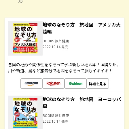
AD
地球のなぞり方 旅地図 アメリカ大
陸編
BOOKS 旅と健康
2022.10.14 発売
各国の地形や関係性をなぞって学ぶ新しい地図本！国境や州、
川や街道、島など旅気分で地図をなぞって脳もイキイキ！
詳細を見る
地球のなぞり方 旅地図 ヨーロッパ
編
BOOKS 旅と健康
2022.10.14 発売