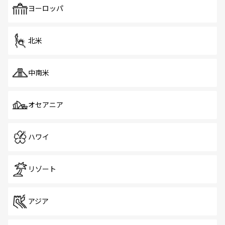
で、ホーカーズは地元の風情を楽しめる外せないスポット
ヨーロッパ
だ。訪れる人を飽きさせないシンガポールで、多様な魅力
を体感しよう。 なお、新着のシンガポール情報は
コンテン
ツ一覧
を参照してほしい。
北米
中南米
オセアニア
ハワイ
リゾート
アジア