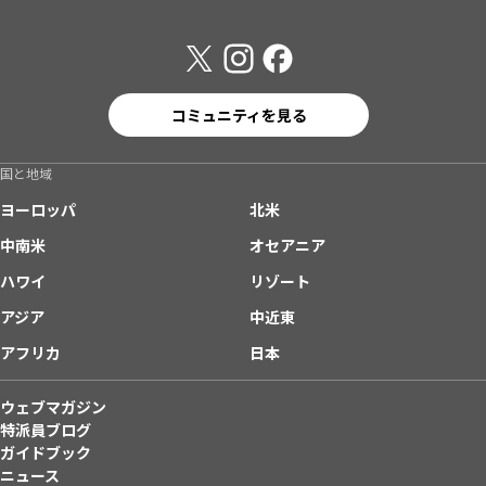
コミュニティを見る
国と地域
ヨーロッパ
北米
中南米
オセアニア
ハワイ
リゾート
アジア
中近東
アフリカ
日本
ウェブマガジン
特派員ブログ
ガイドブック
ニュース