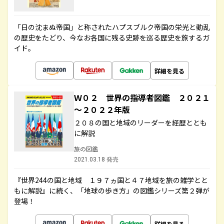
「日の沈まぬ帝国」と称されたハプスブルク帝国の栄光と動乱
の歴史をたどり、今なお各国に残る史跡を巡る歴史を旅するガ
イド。
詳細を見る
Ｗ０２ 世界の指導者図鑑 ２０２１
～２０２２年版
２０８の国と地域のリーダーを経歴ととも
に解説
旅の図鑑
2021.03.18 発売
『世界244の国と地域 １９７ヵ国と４７地域を旅の雑学とと
もに解説』に続く、「地球の歩き方」の図鑑シリーズ第２弾が
登場！
詳細を見る