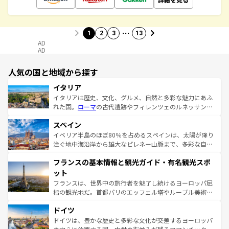
…
1
2
3
13
AD
AD
人気の国と地域から探す
イタリア
イタリアは歴史、文化、グルメ、自然と多彩な魅力にあふ
れた国。
ローマ
の古代遺跡やフィレンツェのルネッサンス
美術、ヴェネツィアの運河など、歴史あるスポットはもち
スペイン
ろん、トスカーナの美しい田園風景やアマルフィ海岸の絶
景など、自然景観も見逃せない。観光の合間には、本場の
イベリア半島のほぼ80％を占めるスペインは、太陽が降り
ピザやパスタなど、絶品のイタリア料理を堪能することも
注ぐ地中海沿岸から雄大なピレネー山脈まで、多彩な自然
できる。朝目覚めてから夜眠るまで、すべての瞬間を楽し
と文化が詰まったヨーロッパ屈指の旅行先だ。多様な地域
フランスの基本情報と観光ガイド・有名観光スポ
ませてくれるイタリアで、忘れられない旅をしてみよう！
文化が根付くこの国では、情熱的なフラメンコ、熱気あふ
なお、新着のイタリア情報は
コンテンツ一覧
を参照してほ
れる闘牛、そして美味しいタパスが生活の一部となってい
ット
しい。
る。首都マドリードの洗練された雰囲気や、バルセロナの
フランスは、世界中の旅行者を魅了し続けるヨーロッパ屈
アートに溢れた街角から、地方では古代ローマ遺跡や中世
指の観光地だ。首都パリのエッフェル塔やルーブル美術館
の城塞都市、穏やかなビーチリゾートまで多彩な表情を見
といった象徴的なスポットから、田舎町の古風な美しさま
せる。地方によって風土や気候が異なるスペインはその個
ドイツ
で、幅広い魅力が詰まっている。華麗な宮殿、歴史的な大
性で訪れる人を魅了する。 なお、新着のスペイン情報は
コ
聖堂、美しいビーチ、そして豊かな自然が、訪れる者を心
ドイツは、豊かな歴史と多彩な文化が交差するヨーロッパ
ンテンツ一覧
を参照してほしい。
から魅了する。また、フランスは美食の国としても知ら