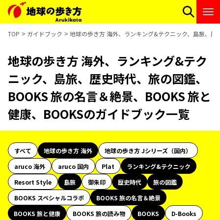
TOP
ガイドブック
地球の歩き方 海外、ランキング&テクニック、島旅、歴史時
地球の歩き方 海外、ランキング&テク
ニック、島旅、歴史時代、旅の図鑑、
BOOKS 旅の名言＆絶景、BOOKS 旅と
健康、BOOKSのガイドブック一覧
すべて
地球の歩き方 海外
地球の歩き方 Jシリーズ（国内）
aruco 海外
aruco 国内
Plat
ランキング&テクニック
Resort Style
島旅
御朱印
歴史時代
旅の図鑑
BOOKS スペシャルコラボ
BOOKS 旅の名言＆絶景
BOOKS 旅と健康
BOOKS 旅の読み物
BOOKS
D-Books