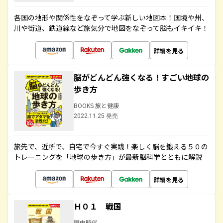
各国の地形や関係性をなぞって学ぶ新しい地図本！国境や州、
川や街道、鉄道線など旅気分で地図をなぞって脳もイキイキ！
詳細を見る
脳がどんどん強くなる！すごい地球の
歩き方
BOOKS 旅と健康
2022.11.25 発売
旅先で、近所で、自宅で今すぐ実践！楽しく脳を鍛える５０の
トレーニングを「地球の歩き方」が最新脳科学とともに解説
詳細を見る
Ｈ０１ 戦国
歴史時代