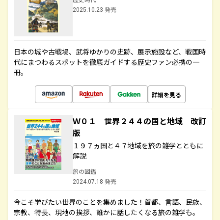
2025.10.23 発売
日本の城や古戦場、武将ゆかりの史跡、展示施設など、戦国時
代にまつわるスポットを徹底ガイドする歴史ファン必携の一
冊。
詳細を見る
Ｗ０１ 世界２４４の国と地域 改訂
版
１９７ヵ国と４７地域を旅の雑学とともに
解説
旅の図鑑
2024.07.18 発売
今こそ学びたい世界のことを集めました！首都、言語、民族、
宗教、特長、現地の挨拶、誰かに話したくなる旅の雑学も。