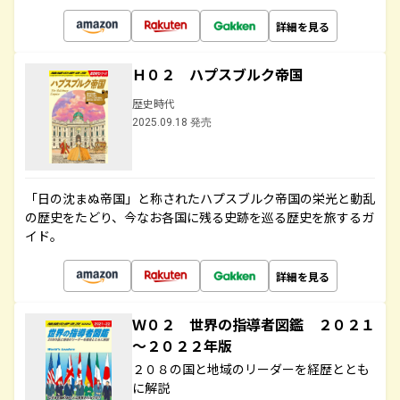
詳細を見る
Ｈ０２ ハプスブルク帝国
歴史時代
2025.09.18 発売
「日の沈まぬ帝国」と称されたハプスブルク帝国の栄光と動乱
の歴史をたどり、今なお各国に残る史跡を巡る歴史を旅するガ
イド。
詳細を見る
Ｗ０２ 世界の指導者図鑑 ２０２１
～２０２２年版
２０８の国と地域のリーダーを経歴ととも
に解説