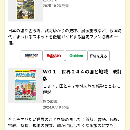
2025.10.23 発売
日本の城や古戦場、武将ゆかりの史跡、展示施設など、戦国時
代にまつわるスポットを徹底ガイドする歴史ファン必携の一
冊。
詳細を見る
Ｗ０１ 世界２４４の国と地域 改訂
版
１９７ヵ国と４７地域を旅の雑学とともに
解説
旅の図鑑
2024.07.18 発売
今こそ学びたい世界のことを集めました！首都、言語、民族、
宗教、特長、現地の挨拶、誰かに話したくなる旅の雑学も。