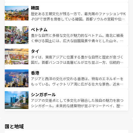
っている。訪れるたびに新しい発見と感動が待っているハ
ービーフなどの食文化も豊かで、美味しいものであふれて
北やノスタルジックな町並みが人気な九份（ジォウフェ
ワイを、存分に味わってほしい。 なお、新着のハワイ情報
韓国
いる。アクティビティも充実しており、サーフィンやダイ
ン）、静ひつな山岳地帯である台湾東部など、都市の喧騒
は
コンテンツ一覧
を参照してほしい。
ビング、ハイキングなど、アウトドア好きにはたまらな
と山間の静けさが共存しており、訪れる人に新しい発見と
歴史ある王朝文化が残る一方で、最先端のファッションやK
い。オーストラリアの多彩な魅力を存分に味わいつくそ
驚きをもたらしてくれる。また、奥深い台湾の食文化も魅
-POPで世界を席巻している韓国。首都ソウルの宮殿や伝統
う。 なお、新着のオーストラリア情報は
コンテンツ一覧
を
力で、夜市などの屋台グルメから高級料理、ヘルシーで美
家屋が並ぶエリアでは韓国の歴史と文化に浸ることがで
参照してほしい。
ベトナム
容にもいいと評判のスイーツなど、バラエティ豊かな料理
き、地方に足を延ばせば四季折々の自然美を楽しむことが
が味わえる。 なお、新着の台湾情報は
コンテンツ一覧
を参
できる。そして、キムチや焼肉、絶品のストリートフード
豊かな自然と多様な文化が魅力的なベトナム。南北に細長
照してほしい。
まで、さまざまな韓国料理が待っている。夜には、韓国な
く伸びる国土には、広大な田園風景や青々とした山々、世
らではのナイトライフも堪能できる。あたたかいホスピタ
界遺産に登録された壮大な自然景観が点在し、都市部では
タイ
リティに包まれながら、韓国の多彩な魅力を心ゆくまで味
急速な発展と共に伝統が息づく。ハノイの古い町並みやホ
わってみてほしい。 なお、新着の韓国情報は
コンテンツ一
ーチミン市のフランス統治時代の建物も、独特の雰囲気を
タイは、東南アジアに位置する豊かな自然と歴史が息づく
覧
を参照してほしい。
醸し出している。また、バラエティの豊かさとおいしさで
国だ。首都バンコクは高層ビルが立ち並ぶ一方、伝統的な
世界中の食通を魅了してやまないベトナム料理も魅力のひ
寺院や市場がいたるところに点在し、古きよき文化と現代
香港
とつ。フォーやバインミー、ベトナムコーヒーなどは、ぜ
の活気が交差している。北部ではチェンマイなどの山岳地
ひ現地で味わいたい。どの地域を訪れてもあたたかい人々
帯で自然と触れ合い、南部ではプーケットやクラビの美し
アジアと西洋の文化が交わる香港は、特有のエネルギーを
が旅行者を迎えてくれるので、きっと忘れられない旅にな
いビーチでリゾート気分を楽しむことができる。タイ料理
もっている。ヴィクトリア湾に広がる壮大な景色、近未来
るはずだ。 なお、新着のベトナム情報は
コンテンツ一覧
を
は世界的に有名で、屋台から高級レストランまで味覚を刺
的なアートスポット、そして歴史と現代が融合した町並
参照してほしい。
シンガポール
激する。気候は一年中温暖で、どの季節にも異なる楽しみ
み、どこを訪れても感動するはず。観光スポットが密集し
が待っている。親しみやすいタイの人々、仏教を中心とし
ており、効率よく見どころを回れるのも魅力。息をのむよ
アジアの交差点として多文化が融合した独自の魅力を放つ
た文化、そして多様な観光資源が、訪れる旅人を魅了し続
うな絶景から文化的な体験まで、香港を存分に楽しみ尽く
シンガポール。未来的な建築物が並ぶマリーナベイ、歴史
ける。 なお、新着のタイ情報は
コンテンツ一覧
を参照して
そう。 なお、新着の香港情報は
コンテンツ一覧
を参照して
と伝統を感じられるエスニックタウン、多数の緑豊かな公
ほしい。
ほしい。
園や自然保護区など、自然が調和した近代的な景観と文化
の多様性あふれるカラフルな町は、どこを歩いても新しい
国と地域
発見がある。さらに、治安のよさや充実した公共交通機関
も、旅行者にとっては魅力的なポイント。グルメも豊富