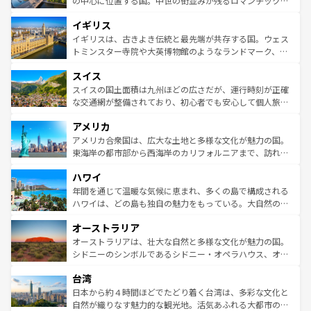
の中心に位置する国。中世の街並みが残るロマンチック街
れ、フランス料理はユネスコ無形文化遺産にも登録されて
道から、未来を先取りするようなモダンな都市まで多様な
イギリス
いる。シャンパンの発祥地であるランス、プロヴァンスの
顔を持つこの国は、どこを歩いても飽きることがない。ベ
香り高いラベンダー畑など、多彩な楽しみ方が可能だ。さ
ルリンの文化的活気、バイエルン州のアルプスの絶景、そ
イギリスは、古きよき伝統と最先端が共存する国。ウェス
らに、パリ以外の地域にも魅力が溢れており、どの街角に
してライン川沿いのワイン畑といった風景は必見。ビール
トミンスター寺院や大英博物館のようなランドマーク、歴
も豊かな歴史と文化が息づいている。パリ以外の個性あふ
とソーセージを味わいながら地元の人と過ごす楽しい時間
史ある大学都市、美しい丘陵地帯や牧歌的な風景など、エ
れる地方に足を運ぶとそれぞれで全く異なる文化を体験で
スイス
は、お酒好きな人にはぜひ体験してほしい。 なお、新着の
リアごとに異なる魅力がある。また、優雅なアフタヌーン
きるだろう。 なお、新着のフランス情報は
コンテンツ一覧
ドイツ情報は
コンテンツ一覧
を参照してほしい。
ティー、ビール好きにはたまらない英国パブ、サッカー観
スイスの国土面積は九州ほどの広さだが、運行時刻が正確
を参照してほしい。
戦など、本場だからこそできる体験も豊富。イギリスを旅
な交通網が整備されており、初心者でも安心して個人旅行
して楽しみつくそう。 なお、新着のイギリス情報は
コンテ
を楽しめる。日本同様に時刻表どおりの旅が可能だ。中世
アメリカ
ンツ一覧
を参照してほしい。
の建物がそのまま残る町や、スイスならではのユニークな
博物館もあり、アルプス観光だけでなく町歩きも満喫する
アメリカ合衆国は、広大な土地と多様な文化が魅力の国。
ことができる。国民の所得が高いため物価も高いが、旅行
東海岸の都市部から西海岸のカリフォルニアまで、訪れる
者向けの交通パス提供のサービスもあり、うまく活用すれ
場所ごとに異なる風景と体験が待っている。ニューヨーク
ハワイ
ば市内交通費無料で観光を楽しむこともできる。 なお、新
のような巨大都市は、観光、ショッピング、エンターテイ
着のスイス情報は
コンテンツ一覧
を参照してほしい。
ンメントが詰まった刺激的なスポットだ。一方、アメリカ
年間を通じて温暖な気候に恵まれ、多くの島で構成される
西部には大自然が広がり、グランドキャニオンやイエロー
ハワイは、どの島も独自の魅力をもっている。大自然の神
ストーン国立公園といった絶景が堪能できる。さらに、南
秘を感じたいなら、火山が生み出した壮大な景観を誇るハ
オーストラリア
部のニューオーリンズでは、音楽と美食が融合した独特の
ワイ島は見逃せない。また、定番の観光地といえばオアフ
文化が魅力。旅行者はアメリカの各地域で異なる魅力を楽
島だが、静かな自然を求めるならマウイ島やカウアイ島が
オーストラリアは、壮大な自然と多様な文化が魅力の国。
しみながら、その多様性と豊かな歴史を感じることができ
おすすめ。エメラルドグリーンに輝く海をはじめ、豊かな
シドニーのシンボルであるシドニー・オペラハウス、オー
るだろう。車でのロードトリップや列車の旅も、アメリカ
文化や歴史が息づいている。「アロハスピリット」と呼ば
ストラリア東海岸北部に広がる大サンゴ礁地帯グレートバ
ならではの贅沢な旅のスタイルだ。 なお、新着のアメリカ
台湾
れるおもてなしの心で訪れる人々を迎えてくれるハワイの
リアリーフや大陸中央部にそびえるウルル（エアーズロッ
情報は
コンテンツ一覧
を参照してほしい。
人々、おいしいローカルフードやハワイアンミュージッ
ク）、タスマニアの美しい原生林やケアンズの熱帯雨林な
日本から約４時間ほどでたどり着く台湾は、多彩な文化と
ク、伝統的なフラダンスなど、すべてがハワイの魅力を彩
ど、見どころがたくさん。また、カフェやワイン、オージ
自然が織りなす魅力的な観光地。活気あふれる大都市の台