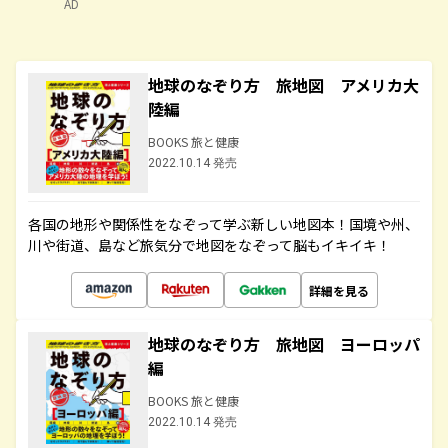
AD
地球のなぞり方 旅地図 アメリカ大
陸編
BOOKS 旅と健康
2022.10.14 発売
各国の地形や関係性をなぞって学ぶ新しい地図本！国境や州、
川や街道、島など旅気分で地図をなぞって脳もイキイキ！
詳細を見る
地球のなぞり方 旅地図 ヨーロッパ
編
BOOKS 旅と健康
2022.10.14 発売