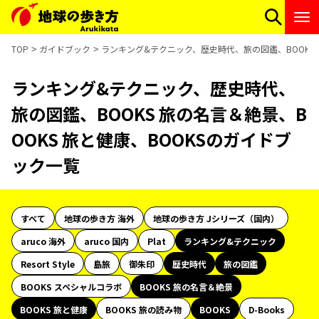
TOP
ガイドブック
ランキング&テクニック、歴史時代、旅の図鑑、BOOKS 
ランキング&テクニック、歴史時代、
旅の図鑑、BOOKS 旅の名言＆絶景、B
OOKS 旅と健康、BOOKSのガイドブ
ック一覧
すべて
地球の歩き方 海外
地球の歩き方 Jシリーズ（国内）
aruco 海外
aruco 国内
Plat
ランキング&テクニック
Resort Style
島旅
御朱印
歴史時代
旅の図鑑
BOOKS スペシャルコラボ
BOOKS 旅の名言＆絶景
BOOKS 旅と健康
BOOKS 旅の読み物
BOOKS
D-Books