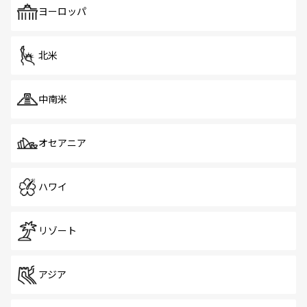
で、ホーカーズは地元の風情を楽しめる外せないスポット
ヨーロッパ
だ。訪れる人を飽きさせないシンガポールで、多様な魅力
を体感しよう。 なお、新着のシンガポール情報は
コンテン
ツ一覧
を参照してほしい。
北米
中南米
オセアニア
ハワイ
リゾート
アジア