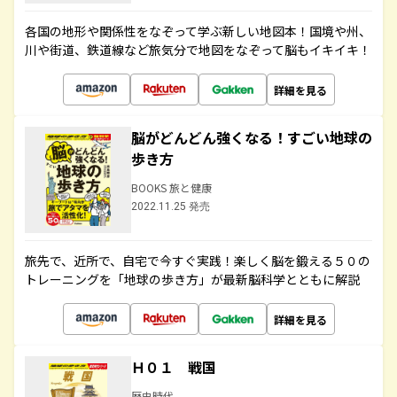
各国の地形や関係性をなぞって学ぶ新しい地図本！国境や州、
川や街道、鉄道線など旅気分で地図をなぞって脳もイキイキ！
詳細を見る
脳がどんどん強くなる！すごい地球の
歩き方
BOOKS 旅と健康
2022.11.25 発売
旅先で、近所で、自宅で今すぐ実践！楽しく脳を鍛える５０の
トレーニングを「地球の歩き方」が最新脳科学とともに解説
詳細を見る
Ｈ０１ 戦国
歴史時代