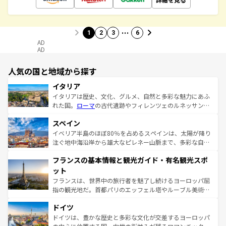
…
1
2
3
6
AD
AD
人気の国と地域から探す
イタリア
イタリアは歴史、文化、グルメ、自然と多彩な魅力にあふ
れた国。
ローマ
の古代遺跡やフィレンツェのルネッサンス
美術、ヴェネツィアの運河など、歴史あるスポットはもち
スペイン
ろん、トスカーナの美しい田園風景やアマルフィ海岸の絶
景など、自然景観も見逃せない。観光の合間には、本場の
イベリア半島のほぼ80％を占めるスペインは、太陽が降り
ピザやパスタなど、絶品のイタリア料理を堪能することも
注ぐ地中海沿岸から雄大なピレネー山脈まで、多彩な自然
できる。朝目覚めてから夜眠るまで、すべての瞬間を楽し
と文化が詰まったヨーロッパ屈指の旅行先だ。多様な地域
フランスの基本情報と観光ガイド・有名観光スポ
ませてくれるイタリアで、忘れられない旅をしてみよう！
文化が根付くこの国では、情熱的なフラメンコ、熱気あふ
なお、新着のイタリア情報は
コンテンツ一覧
を参照してほ
れる闘牛、そして美味しいタパスが生活の一部となってい
ット
しい。
る。首都マドリードの洗練された雰囲気や、バルセロナの
フランスは、世界中の旅行者を魅了し続けるヨーロッパ屈
アートに溢れた街角から、地方では古代ローマ遺跡や中世
指の観光地だ。首都パリのエッフェル塔やルーブル美術館
の城塞都市、穏やかなビーチリゾートまで多彩な表情を見
といった象徴的なスポットから、田舎町の古風な美しさま
せる。地方によって風土や気候が異なるスペインはその個
ドイツ
で、幅広い魅力が詰まっている。華麗な宮殿、歴史的な大
性で訪れる人を魅了する。 なお、新着のスペイン情報は
コ
聖堂、美しいビーチ、そして豊かな自然が、訪れる者を心
ドイツは、豊かな歴史と多彩な文化が交差するヨーロッパ
ンテンツ一覧
を参照してほしい。
から魅了する。また、フランスは美食の国としても知ら