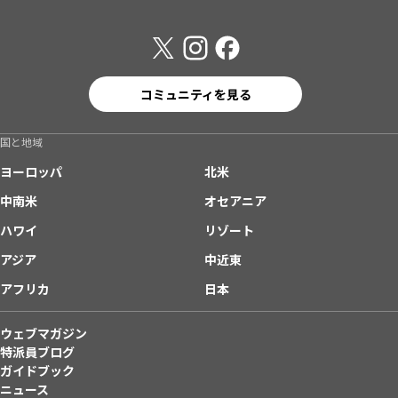
コミュニティを見る
国と地域
ヨーロッパ
北米
中南米
オセアニア
ハワイ
リゾート
アジア
中近東
アフリカ
日本
ウェブマガジン
特派員ブログ
ガイドブック
ニュース