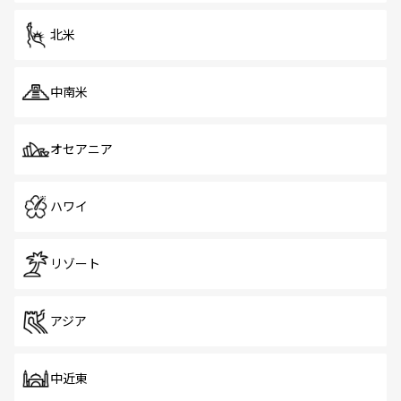
を体感しよう。 なお、新着のシンガポール情報は
コンテン
ツ一覧
を参照してほしい。
北米
中南米
オセアニア
ハワイ
リゾート
アジア
中近東