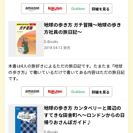
詳細を見る
地球の歩き方 ガチ冒険～地球の歩き
方社員の旅日記～
D-Books
2018.04.12 発売
本書は4人の旅好きによるただの旅日記です。たまたま『地球
の歩き方』で働いているだけで書いてある内容はただの旅日記
です。
詳細を見る
地球の歩き方 カンタベリーと周辺の
すてきな田舎町へ～ロンドンからの日
帰りおさんぽガイド♪
D-Books