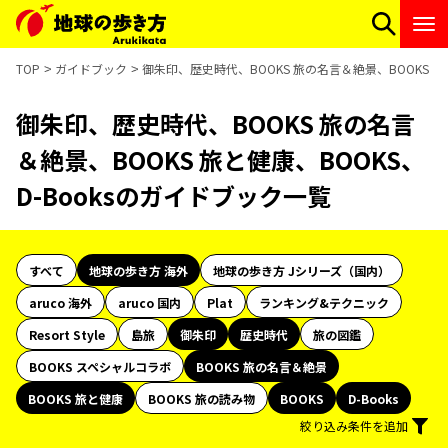
TOP
ガイドブック
御朱印、歴史時代、BOOKS 旅の名言＆絶景、BOOKS 旅
御朱印、歴史時代、BOOKS 旅の名言
＆絶景、BOOKS 旅と健康、BOOKS、
D-Booksのガイドブック一覧
すべて
地球の歩き方 海外
地球の歩き方 Jシリーズ（国内）
aruco 海外
aruco 国内
Plat
ランキング&テクニック
Resort Style
島旅
御朱印
歴史時代
旅の図鑑
BOOKS スペシャルコラボ
BOOKS 旅の名言＆絶景
BOOKS 旅と健康
BOOKS 旅の読み物
BOOKS
D-Books
絞り込み条件を追加