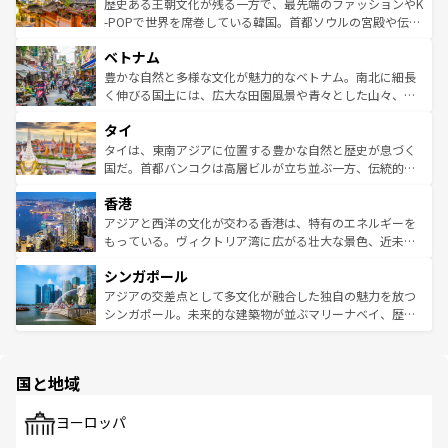
は
コンテンツ一覧
を参照してほしい。
ビング、ハイキングなど、アウトドア好きにはたまらな
と山間の静けさが共存しており、訪れる人に新しい発見と
歴史ある王朝文化が残る一方で、最先端のファッションやK
い。オーストラリアの多彩な魅力を存分に味わいつくそ
驚きをもたらしてくれる。また、奥深い台湾の食文化も魅
-POPで世界を席巻している韓国。首都ソウルの宮殿や伝統
う。 なお、新着のオーストラリア情報は
コンテンツ一覧
を
力で、夜市などの屋台グルメから高級料理、ヘルシーで美
家屋が並ぶエリアでは韓国の歴史と文化に浸ることがで
参照してほしい。
ベトナム
容にもいいと評判のスイーツなど、バラエティ豊かな料理
き、地方に足を延ばせば四季折々の自然美を楽しむことが
が味わえる。 なお、新着の台湾情報は
コンテンツ一覧
を参
できる。そして、キムチや焼肉、絶品のストリートフード
豊かな自然と多様な文化が魅力的なベトナム。南北に細長
照してほしい。
まで、さまざまな韓国料理が待っている。夜には、韓国な
く伸びる国土には、広大な田園風景や青々とした山々、世
らではのナイトライフも堪能できる。あたたかいホスピタ
界遺産に登録された壮大な自然景観が点在し、都市部では
タイ
リティに包まれながら、韓国の多彩な魅力を心ゆくまで味
急速な発展と共に伝統が息づく。ハノイの古い町並みやホ
わってみてほしい。 なお、新着の韓国情報は
コンテンツ一
ーチミン市のフランス統治時代の建物も、独特の雰囲気を
タイは、東南アジアに位置する豊かな自然と歴史が息づく
覧
を参照してほしい。
醸し出している。また、バラエティの豊かさとおいしさで
国だ。首都バンコクは高層ビルが立ち並ぶ一方、伝統的な
世界中の食通を魅了してやまないベトナム料理も魅力のひ
寺院や市場がいたるところに点在し、古きよき文化と現代
香港
とつ。フォーやバインミー、ベトナムコーヒーなどは、ぜ
の活気が交差している。北部ではチェンマイなどの山岳地
ひ現地で味わいたい。どの地域を訪れてもあたたかい人々
帯で自然と触れ合い、南部ではプーケットやクラビの美し
アジアと西洋の文化が交わる香港は、特有のエネルギーを
が旅行者を迎えてくれるので、きっと忘れられない旅にな
いビーチでリゾート気分を楽しむことができる。タイ料理
もっている。ヴィクトリア湾に広がる壮大な景色、近未来
るはずだ。 なお、新着のベトナム情報は
コンテンツ一覧
を
は世界的に有名で、屋台から高級レストランまで味覚を刺
的なアートスポット、そして歴史と現代が融合した町並
参照してほしい。
シンガポール
激する。気候は一年中温暖で、どの季節にも異なる楽しみ
み、どこを訪れても感動するはず。観光スポットが密集し
が待っている。親しみやすいタイの人々、仏教を中心とし
ており、効率よく見どころを回れるのも魅力。息をのむよ
アジアの交差点として多文化が融合した独自の魅力を放つ
た文化、そして多様な観光資源が、訪れる旅人を魅了し続
うな絶景から文化的な体験まで、香港を存分に楽しみ尽く
シンガポール。未来的な建築物が並ぶマリーナベイ、歴史
ける。 なお、新着のタイ情報は
コンテンツ一覧
を参照して
そう。 なお、新着の香港情報は
コンテンツ一覧
を参照して
と伝統を感じられるエスニックタウン、多数の緑豊かな公
ほしい。
ほしい。
園や自然保護区など、自然が調和した近代的な景観と文化
の多様性あふれるカラフルな町は、どこを歩いても新しい
国と地域
発見がある。さらに、治安のよさや充実した公共交通機関
も、旅行者にとっては魅力的なポイント。グルメも豊富
で、ホーカーズは地元の風情を楽しめる外せないスポット
ヨーロッパ
だ。訪れる人を飽きさせないシンガポールで、多様な魅力