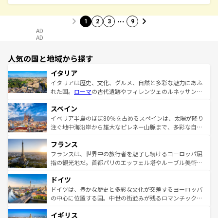
…
1
2
3
9
AD
AD
人気の国と地域から探す
イタリア
イタリアは歴史、文化、グルメ、自然と多彩な魅力にあふ
れた国。
ローマ
の古代遺跡やフィレンツェのルネッサンス
美術、ヴェネツィアの運河など、歴史あるスポットはもち
スペイン
ろん、トスカーナの美しい田園風景やアマルフィ海岸の絶
景など、自然景観も見逃せない。観光の合間には、本場の
イベリア半島のほぼ80％を占めるスペインは、太陽が降り
ピザやパスタなど、絶品のイタリア料理を堪能することも
注ぐ地中海沿岸から雄大なピレネー山脈まで、多彩な自然
できる。朝目覚めてから夜眠るまで、すべての瞬間を楽し
と文化が詰まったヨーロッパ屈指の旅行先だ。多様な地域
フランス
ませてくれるイタリアで、忘れられない旅をしてみよう！
文化が根付くこの国では、情熱的なフラメンコ、熱気あふ
なお、新着のイタリア情報は
コンテンツ一覧
を参照してほ
れる闘牛、そして美味しいタパスが生活の一部となってい
フランスは、世界中の旅行者を魅了し続けるヨーロッパ屈
しい。
る。首都マドリードの洗練された雰囲気や、バルセロナの
指の観光地だ。首都パリのエッフェル塔やルーブル美術館
アートに溢れた街角から、地方では古代ローマ遺跡や中世
といった象徴的なスポットから、田舎町の古風な美しさま
ドイツ
の城塞都市、穏やかなビーチリゾートまで多彩な表情を見
で、幅広い魅力が詰まっている。華麗な宮殿、歴史的な大
せる。地方によって風土や気候が異なるスペインはその個
聖堂、美しいビーチ、そして豊かな自然が、訪れる者を心
ドイツは、豊かな歴史と多彩な文化が交差するヨーロッパ
性で訪れる人を魅了する。 なお、新着のスペイン情報は
コ
から魅了する。また、フランスは美食の国としても知ら
の中心に位置する国。中世の街並みが残るロマンチック街
ンテンツ一覧
を参照してほしい。
れ、フランス料理はユネスコ無形文化遺産にも登録されて
道から、未来を先取りするようなモダンな都市まで多様な
イギリス
いる。シャンパンの発祥地であるランス、プロヴァンスの
顔を持つこの国は、どこを歩いても飽きることがない。ベ