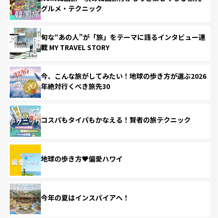
グルメ・テクニック
旬な“あの人”が「旅」をテーマに語るインタビュー連
載 MY TRAVEL STORY
今、こんな旅がしてみたい！地球の歩き方が選ぶ2026
年絶対行くべき旅先30
コスパもタイパもかなえる！賢者の旅テクニック
地球の歩き方♥偏愛ハワイ
今年の夏はインスパイアへ！