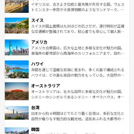
香り高いラベンダー畑など、多彩な楽しみ方が可能だ。さ
ルリンの文化的活気、バイエルン州のアルプスの絶景、そ
イギリスは、古きよき伝統と最先端が共存する国。ウェス
らに、パリ以外の地域にも魅力が溢れており、どの街角に
してライン川沿いのワイン畑といった風景は必見。ビール
トミンスター寺院や大英博物館のようなランドマーク、歴
も豊かな歴史と文化が息づいている。パリ以外の個性あふ
とソーセージを味わいながら地元の人と過ごす楽しい時間
史ある大学都市、美しい丘陵地帯や牧歌的な風景など、エ
れる地方に足を運ぶとそれぞれで全く異なる文化を体験で
スイス
は、お酒好きな人にはぜひ体験してほしい。 なお、新着の
リアごとに異なる魅力がある。また、優雅なアフタヌーン
きるだろう。 なお、新着のフランス情報は
コンテンツ一覧
ドイツ情報は
コンテンツ一覧
を参照してほしい。
ティー、ビール好きにはたまらない英国パブ、サッカー観
スイスの国土面積は九州ほどの広さだが、運行時刻が正確
を参照してほしい。
戦など、本場だからこそできる体験も豊富。イギリスを旅
な交通網が整備されており、初心者でも安心して個人旅行
して楽しみつくそう。 なお、新着のイギリス情報は
コンテ
を楽しめる。日本同様に時刻表どおりの旅が可能だ。中世
アメリカ
ンツ一覧
を参照してほしい。
の建物がそのまま残る町や、スイスならではのユニークな
博物館もあり、アルプス観光だけでなく町歩きも満喫する
アメリカ合衆国は、広大な土地と多様な文化が魅力の国。
ことができる。国民の所得が高いため物価も高いが、旅行
東海岸の都市部から西海岸のカリフォルニアまで、訪れる
者向けの交通パス提供のサービスもあり、うまく活用すれ
場所ごとに異なる風景と体験が待っている。ニューヨーク
ハワイ
ば市内交通費無料で観光を楽しむこともできる。 なお、新
のような巨大都市は、観光、ショッピング、エンターテイ
着のスイス情報は
コンテンツ一覧
を参照してほしい。
ンメントが詰まった刺激的なスポットだ。一方、アメリカ
年間を通じて温暖な気候に恵まれ、多くの島で構成される
西部には大自然が広がり、グランドキャニオンやイエロー
ハワイは、どの島も独自の魅力をもっている。大自然の神
ストーン国立公園といった絶景が堪能できる。さらに、南
秘を感じたいなら、火山が生み出した壮大な景観を誇るハ
オーストラリア
部のニューオーリンズでは、音楽と美食が融合した独特の
ワイ島は見逃せない。また、定番の観光地といえばオアフ
文化が魅力。旅行者はアメリカの各地域で異なる魅力を楽
島だが、静かな自然を求めるならマウイ島やカウアイ島が
オーストラリアは、壮大な自然と多様な文化が魅力の国。
しみながら、その多様性と豊かな歴史を感じることができ
おすすめ。エメラルドグリーンに輝く海をはじめ、豊かな
シドニーのシンボルであるシドニー・オペラハウス、オー
るだろう。車でのロードトリップや列車の旅も、アメリカ
文化や歴史が息づいている。「アロハスピリット」と呼ば
ストラリア東海岸北部に広がる大サンゴ礁地帯グレートバ
ならではの贅沢な旅のスタイルだ。 なお、新着のアメリカ
台湾
れるおもてなしの心で訪れる人々を迎えてくれるハワイの
リアリーフや大陸中央部にそびえるウルル（エアーズロッ
情報は
コンテンツ一覧
を参照してほしい。
人々、おいしいローカルフードやハワイアンミュージッ
ク）、タスマニアの美しい原生林やケアンズの熱帯雨林な
日本から約４時間ほどでたどり着く台湾は、多彩な文化と
ク、伝統的なフラダンスなど、すべてがハワイの魅力を彩
ど、見どころがたくさん。また、カフェやワイン、オージ
自然が織りなす魅力的な観光地。活気あふれる大都市の台
っている。訪れるたびに新しい発見と感動が待っているハ
ービーフなどの食文化も豊かで、美味しいものであふれて
北やノスタルジックな町並みが人気な九份（ジォウフェ
ワイを、存分に味わってほしい。 なお、新着のハワイ情報
韓国
いる。アクティビティも充実しており、サーフィンやダイ
ン）、静ひつな山岳地帯である台湾東部など、都市の喧騒