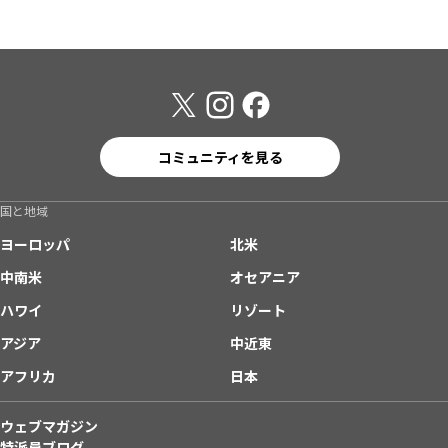
コミュニティを見る
国と地域
ヨーロッパ
北米
中南米
オセアニア
ハワイ
リゾート
アジア
中近東
アフリカ
日本
ウェブマガジン
特派員ブログ