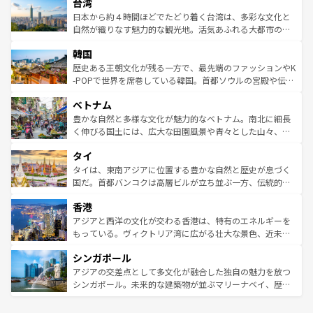
ならではの贅沢な旅のスタイルだ。 なお、新着のアメリカ
台湾
れるおもてなしの心で訪れる人々を迎えてくれるハワイの
リアリーフや大陸中央部にそびえるウルル（エアーズロッ
情報は
コンテンツ一覧
を参照してほしい。
人々、おいしいローカルフードやハワイアンミュージッ
ク）、タスマニアの美しい原生林やケアンズの熱帯雨林な
日本から約４時間ほどでたどり着く台湾は、多彩な文化と
ク、伝統的なフラダンスなど、すべてがハワイの魅力を彩
ど、見どころがたくさん。また、カフェやワイン、オージ
自然が織りなす魅力的な観光地。活気あふれる大都市の台
っている。訪れるたびに新しい発見と感動が待っているハ
ービーフなどの食文化も豊かで、美味しいものであふれて
北やノスタルジックな町並みが人気な九份（ジォウフェ
ワイを、存分に味わってほしい。 なお、新着のハワイ情報
韓国
いる。アクティビティも充実しており、サーフィンやダイ
ン）、静ひつな山岳地帯である台湾東部など、都市の喧騒
は
コンテンツ一覧
を参照してほしい。
ビング、ハイキングなど、アウトドア好きにはたまらな
と山間の静けさが共存しており、訪れる人に新しい発見と
歴史ある王朝文化が残る一方で、最先端のファッションやK
い。オーストラリアの多彩な魅力を存分に味わいつくそ
驚きをもたらしてくれる。また、奥深い台湾の食文化も魅
-POPで世界を席巻している韓国。首都ソウルの宮殿や伝統
う。 なお、新着のオーストラリア情報は
コンテンツ一覧
を
力で、夜市などの屋台グルメから高級料理、ヘルシーで美
家屋が並ぶエリアでは韓国の歴史と文化に浸ることがで
参照してほしい。
ベトナム
容にもいいと評判のスイーツなど、バラエティ豊かな料理
き、地方に足を延ばせば四季折々の自然美を楽しむことが
が味わえる。 なお、新着の台湾情報は
コンテンツ一覧
を参
できる。そして、キムチや焼肉、絶品のストリートフード
豊かな自然と多様な文化が魅力的なベトナム。南北に細長
照してほしい。
まで、さまざまな韓国料理が待っている。夜には、韓国な
く伸びる国土には、広大な田園風景や青々とした山々、世
らではのナイトライフも堪能できる。あたたかいホスピタ
界遺産に登録された壮大な自然景観が点在し、都市部では
タイ
リティに包まれながら、韓国の多彩な魅力を心ゆくまで味
急速な発展と共に伝統が息づく。ハノイの古い町並みやホ
わってみてほしい。 なお、新着の韓国情報は
コンテンツ一
ーチミン市のフランス統治時代の建物も、独特の雰囲気を
タイは、東南アジアに位置する豊かな自然と歴史が息づく
覧
を参照してほしい。
醸し出している。また、バラエティの豊かさとおいしさで
国だ。首都バンコクは高層ビルが立ち並ぶ一方、伝統的な
世界中の食通を魅了してやまないベトナム料理も魅力のひ
寺院や市場がいたるところに点在し、古きよき文化と現代
香港
とつ。フォーやバインミー、ベトナムコーヒーなどは、ぜ
の活気が交差している。北部ではチェンマイなどの山岳地
ひ現地で味わいたい。どの地域を訪れてもあたたかい人々
帯で自然と触れ合い、南部ではプーケットやクラビの美し
アジアと西洋の文化が交わる香港は、特有のエネルギーを
が旅行者を迎えてくれるので、きっと忘れられない旅にな
いビーチでリゾート気分を楽しむことができる。タイ料理
もっている。ヴィクトリア湾に広がる壮大な景色、近未来
るはずだ。 なお、新着のベトナム情報は
コンテンツ一覧
を
は世界的に有名で、屋台から高級レストランまで味覚を刺
的なアートスポット、そして歴史と現代が融合した町並
参照してほしい。
シンガポール
激する。気候は一年中温暖で、どの季節にも異なる楽しみ
み、どこを訪れても感動するはず。観光スポットが密集し
が待っている。親しみやすいタイの人々、仏教を中心とし
ており、効率よく見どころを回れるのも魅力。息をのむよ
アジアの交差点として多文化が融合した独自の魅力を放つ
た文化、そして多様な観光資源が、訪れる旅人を魅了し続
うな絶景から文化的な体験まで、香港を存分に楽しみ尽く
シンガポール。未来的な建築物が並ぶマリーナベイ、歴史
ける。 なお、新着のタイ情報は
コンテンツ一覧
を参照して
そう。 なお、新着の香港情報は
コンテンツ一覧
を参照して
と伝統を感じられるエスニックタウン、多数の緑豊かな公
ほしい。
ほしい。
園や自然保護区など、自然が調和した近代的な景観と文化