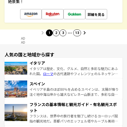
絶景集！
詳細を見る
…
1
2
3
13
AD
AD
人気の国と地域から探す
イタリア
イタリアは歴史、文化、グルメ、自然と多彩な魅力にあふ
れた国。
ローマ
の古代遺跡やフィレンツェのルネッサンス
美術、ヴェネツィアの運河など、歴史あるスポットはもち
スペイン
ろん、トスカーナの美しい田園風景やアマルフィ海岸の絶
景など、自然景観も見逃せない。観光の合間には、本場の
イベリア半島のほぼ80％を占めるスペインは、太陽が降り
ピザやパスタなど、絶品のイタリア料理を堪能することも
注ぐ地中海沿岸から雄大なピレネー山脈まで、多彩な自然
できる。朝目覚めてから夜眠るまで、すべての瞬間を楽し
と文化が詰まったヨーロッパ屈指の旅行先だ。多様な地域
フランスの基本情報と観光ガイド・有名観光スポ
ませてくれるイタリアで、忘れられない旅をしてみよう！
文化が根付くこの国では、情熱的なフラメンコ、熱気あふ
なお、新着のイタリア情報は
コンテンツ一覧
を参照してほ
れる闘牛、そして美味しいタパスが生活の一部となってい
ット
しい。
る。首都マドリードの洗練された雰囲気や、バルセロナの
フランスは、世界中の旅行者を魅了し続けるヨーロッパ屈
アートに溢れた街角から、地方では古代ローマ遺跡や中世
指の観光地だ。首都パリのエッフェル塔やルーブル美術館
の城塞都市、穏やかなビーチリゾートまで多彩な表情を見
といった象徴的なスポットから、田舎町の古風な美しさま