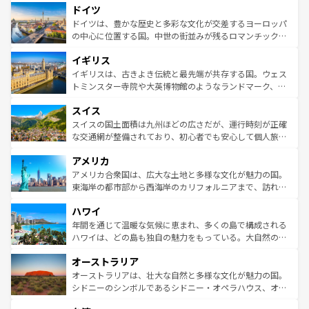
せる。地方によって風土や気候が異なるスペインはその個
ドイツ
で、幅広い魅力が詰まっている。華麗な宮殿、歴史的な大
性で訪れる人を魅了する。 なお、新着のスペイン情報は
コ
聖堂、美しいビーチ、そして豊かな自然が、訪れる者を心
ドイツは、豊かな歴史と多彩な文化が交差するヨーロッパ
ンテンツ一覧
を参照してほしい。
から魅了する。また、フランスは美食の国としても知ら
の中心に位置する国。中世の街並みが残るロマンチック街
れ、フランス料理はユネスコ無形文化遺産にも登録されて
道から、未来を先取りするようなモダンな都市まで多様な
イギリス
いる。シャンパンの発祥地であるランス、プロヴァンスの
顔を持つこの国は、どこを歩いても飽きることがない。ベ
香り高いラベンダー畑など、多彩な楽しみ方が可能だ。さ
ルリンの文化的活気、バイエルン州のアルプスの絶景、そ
イギリスは、古きよき伝統と最先端が共存する国。ウェス
らに、パリ以外の地域にも魅力が溢れており、どの街角に
してライン川沿いのワイン畑といった風景は必見。ビール
トミンスター寺院や大英博物館のようなランドマーク、歴
も豊かな歴史と文化が息づいている。パリ以外の個性あふ
とソーセージを味わいながら地元の人と過ごす楽しい時間
史ある大学都市、美しい丘陵地帯や牧歌的な風景など、エ
れる地方に足を運ぶとそれぞれで全く異なる文化を体験で
スイス
は、お酒好きな人にはぜひ体験してほしい。 なお、新着の
リアごとに異なる魅力がある。また、優雅なアフタヌーン
きるだろう。 なお、新着のフランス情報は
コンテンツ一覧
ドイツ情報は
コンテンツ一覧
を参照してほしい。
ティー、ビール好きにはたまらない英国パブ、サッカー観
スイスの国土面積は九州ほどの広さだが、運行時刻が正確
を参照してほしい。
戦など、本場だからこそできる体験も豊富。イギリスを旅
な交通網が整備されており、初心者でも安心して個人旅行
して楽しみつくそう。 なお、新着のイギリス情報は
コンテ
を楽しめる。日本同様に時刻表どおりの旅が可能だ。中世
アメリカ
ンツ一覧
を参照してほしい。
の建物がそのまま残る町や、スイスならではのユニークな
博物館もあり、アルプス観光だけでなく町歩きも満喫する
アメリカ合衆国は、広大な土地と多様な文化が魅力の国。
ことができる。国民の所得が高いため物価も高いが、旅行
東海岸の都市部から西海岸のカリフォルニアまで、訪れる
者向けの交通パス提供のサービスもあり、うまく活用すれ
場所ごとに異なる風景と体験が待っている。ニューヨーク
ハワイ
ば市内交通費無料で観光を楽しむこともできる。 なお、新
のような巨大都市は、観光、ショッピング、エンターテイ
着のスイス情報は
コンテンツ一覧
を参照してほしい。
ンメントが詰まった刺激的なスポットだ。一方、アメリカ
年間を通じて温暖な気候に恵まれ、多くの島で構成される
西部には大自然が広がり、グランドキャニオンやイエロー
ハワイは、どの島も独自の魅力をもっている。大自然の神
ストーン国立公園といった絶景が堪能できる。さらに、南
秘を感じたいなら、火山が生み出した壮大な景観を誇るハ
オーストラリア
部のニューオーリンズでは、音楽と美食が融合した独特の
ワイ島は見逃せない。また、定番の観光地といえばオアフ
文化が魅力。旅行者はアメリカの各地域で異なる魅力を楽
島だが、静かな自然を求めるならマウイ島やカウアイ島が
オーストラリアは、壮大な自然と多様な文化が魅力の国。
しみながら、その多様性と豊かな歴史を感じることができ
おすすめ。エメラルドグリーンに輝く海をはじめ、豊かな
シドニーのシンボルであるシドニー・オペラハウス、オー
るだろう。車でのロードトリップや列車の旅も、アメリカ
文化や歴史が息づいている。「アロハスピリット」と呼ば
ストラリア東海岸北部に広がる大サンゴ礁地帯グレートバ