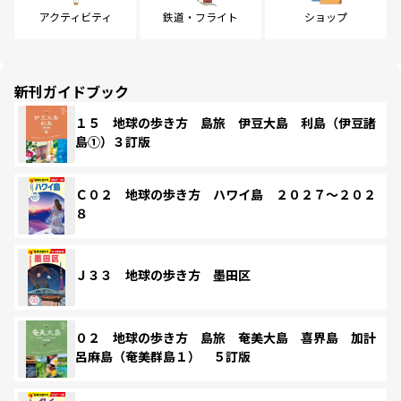
アクティビティ
鉄道・フライト
ショップ
新刊ガイドブック
１５ 地球の歩き方 島旅 伊豆大島 利島（伊豆諸
島①）３訂版
Ｃ０２ 地球の歩き方 ハワイ島 ２０２７～２０２
８
Ｊ３３ 地球の歩き方 墨田区
０２ 地球の歩き方 島旅 奄美大島 喜界島 加計
呂麻島（奄美群島１） ５訂版