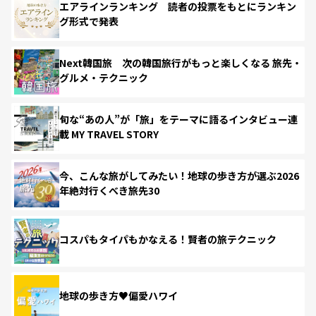
エアラインランキング 読者の投票をもとにランキン
グ形式で発表
Next韓国旅 次の韓国旅行がもっと楽しくなる 旅先・
グルメ・テクニック
旬な“あの人”が「旅」をテーマに語るインタビュー連
載 MY TRAVEL STORY
今、こんな旅がしてみたい！地球の歩き方が選ぶ2026
年絶対行くべき旅先30
コスパもタイパもかなえる！賢者の旅テクニック
地球の歩き方♥偏愛ハワイ