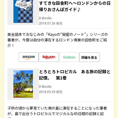
すてきな田舎町へ～ロンドンからの日
帰りおさんぽガイド♪
D-Books
2018.07.26 発売
英会話本でおなじみの「Kayoの“秘密のノート”」シリーズの
著者が、今度は自分の滞在するロンドン南東の田舎町をご紹
介！
詳細を見る
とろとろトロピカル ある旅の記録と
記憶。 第1巻
D-Books
2018.03.29 発売
子供の頃から夢見ていた南の島に滞在することになった筆者
が、島で出合うトロピカルでマジカルな45日間の記録と記