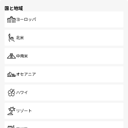
の多様性あふれるカラフルな町は、どこを歩いても新しい
国と地域
発見がある。さらに、治安のよさや充実した公共交通機関
も、旅行者にとっては魅力的なポイント。グルメも豊富
で、ホーカーズは地元の風情を楽しめる外せないスポット
ヨーロッパ
だ。訪れる人を飽きさせないシンガポールで、多様な魅力
を体感しよう。 なお、新着のシンガポール情報は
コンテン
ツ一覧
を参照してほしい。
北米
中南米
オセアニア
ハワイ
リゾート