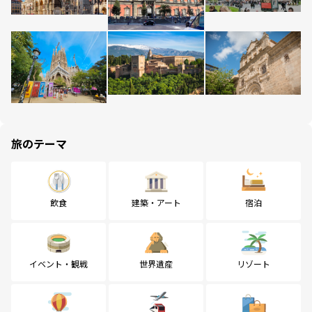
旅のテーマ
飲食
建築・アート
宿泊
イベント・観戦
世界遺産
リゾート