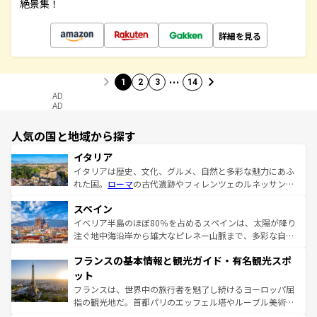
絶景集！
詳細を見る
…
1
2
3
14
AD
AD
人気の国と地域から探す
イタリア
イタリアは歴史、文化、グルメ、自然と多彩な魅力にあふ
れた国。
ローマ
の古代遺跡やフィレンツェのルネッサンス
美術、ヴェネツィアの運河など、歴史あるスポットはもち
スペイン
ろん、トスカーナの美しい田園風景やアマルフィ海岸の絶
景など、自然景観も見逃せない。観光の合間には、本場の
イベリア半島のほぼ80％を占めるスペインは、太陽が降り
ピザやパスタなど、絶品のイタリア料理を堪能することも
注ぐ地中海沿岸から雄大なピレネー山脈まで、多彩な自然
できる。朝目覚めてから夜眠るまで、すべての瞬間を楽し
と文化が詰まったヨーロッパ屈指の旅行先だ。多様な地域
フランスの基本情報と観光ガイド・有名観光スポ
ませてくれるイタリアで、忘れられない旅をしてみよう！
文化が根付くこの国では、情熱的なフラメンコ、熱気あふ
なお、新着のイタリア情報は
コンテンツ一覧
を参照してほ
れる闘牛、そして美味しいタパスが生活の一部となってい
ット
しい。
る。首都マドリードの洗練された雰囲気や、バルセロナの
フランスは、世界中の旅行者を魅了し続けるヨーロッパ屈
アートに溢れた街角から、地方では古代ローマ遺跡や中世
指の観光地だ。首都パリのエッフェル塔やルーブル美術館
の城塞都市、穏やかなビーチリゾートまで多彩な表情を見
といった象徴的なスポットから、田舎町の古風な美しさま