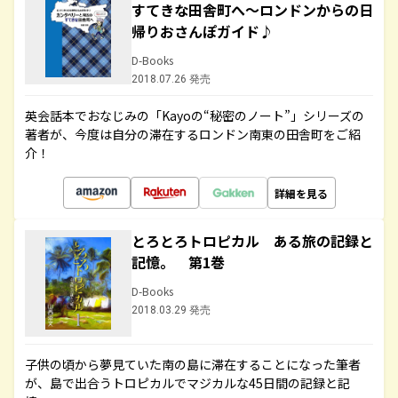
すてきな田舎町へ～ロンドンからの日
帰りおさんぽガイド♪
D-Books
2018.07.26 発売
英会話本でおなじみの「Kayoの“秘密のノート”」シリーズの
著者が、今度は自分の滞在するロンドン南東の田舎町をご紹
介！
詳細を見る
とろとろトロピカル ある旅の記録と
記憶。 第1巻
D-Books
2018.03.29 発売
子供の頃から夢見ていた南の島に滞在することになった筆者
が、島で出合うトロピカルでマジカルな45日間の記録と記