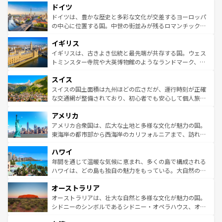
せる。地方によって風土や気候が異なるスペインはその個
ドイツ
で、幅広い魅力が詰まっている。華麗な宮殿、歴史的な大
性で訪れる人を魅了する。 なお、新着のスペイン情報は
コ
聖堂、美しいビーチ、そして豊かな自然が、訪れる者を心
ドイツは、豊かな歴史と多彩な文化が交差するヨーロッパ
ンテンツ一覧
を参照してほしい。
から魅了する。また、フランスは美食の国としても知ら
の中心に位置する国。中世の街並みが残るロマンチック街
れ、フランス料理はユネスコ無形文化遺産にも登録されて
道から、未来を先取りするようなモダンな都市まで多様な
イギリス
いる。シャンパンの発祥地であるランス、プロヴァンスの
顔を持つこの国は、どこを歩いても飽きることがない。ベ
香り高いラベンダー畑など、多彩な楽しみ方が可能だ。さ
ルリンの文化的活気、バイエルン州のアルプスの絶景、そ
イギリスは、古きよき伝統と最先端が共存する国。ウェス
らに、パリ以外の地域にも魅力が溢れており、どの街角に
してライン川沿いのワイン畑といった風景は必見。ビール
トミンスター寺院や大英博物館のようなランドマーク、歴
も豊かな歴史と文化が息づいている。パリ以外の個性あふ
とソーセージを味わいながら地元の人と過ごす楽しい時間
史ある大学都市、美しい丘陵地帯や牧歌的な風景など、エ
れる地方に足を運ぶとそれぞれで全く異なる文化を体験で
スイス
は、お酒好きな人にはぜひ体験してほしい。 なお、新着の
リアごとに異なる魅力がある。また、優雅なアフタヌーン
きるだろう。 なお、新着のフランス情報は
コンテンツ一覧
ドイツ情報は
コンテンツ一覧
を参照してほしい。
ティー、ビール好きにはたまらない英国パブ、サッカー観
スイスの国土面積は九州ほどの広さだが、運行時刻が正確
を参照してほしい。
戦など、本場だからこそできる体験も豊富。イギリスを旅
な交通網が整備されており、初心者でも安心して個人旅行
して楽しみつくそう。 なお、新着のイギリス情報は
コンテ
を楽しめる。日本同様に時刻表どおりの旅が可能だ。中世
アメリカ
ンツ一覧
を参照してほしい。
の建物がそのまま残る町や、スイスならではのユニークな
博物館もあり、アルプス観光だけでなく町歩きも満喫する
アメリカ合衆国は、広大な土地と多様な文化が魅力の国。
ことができる。国民の所得が高いため物価も高いが、旅行
東海岸の都市部から西海岸のカリフォルニアまで、訪れる
者向けの交通パス提供のサービスもあり、うまく活用すれ
場所ごとに異なる風景と体験が待っている。ニューヨーク
ハワイ
ば市内交通費無料で観光を楽しむこともできる。 なお、新
のような巨大都市は、観光、ショッピング、エンターテイ
着のスイス情報は
コンテンツ一覧
を参照してほしい。
ンメントが詰まった刺激的なスポットだ。一方、アメリカ
年間を通じて温暖な気候に恵まれ、多くの島で構成される
西部には大自然が広がり、グランドキャニオンやイエロー
ハワイは、どの島も独自の魅力をもっている。大自然の神
ストーン国立公園といった絶景が堪能できる。さらに、南
秘を感じたいなら、火山が生み出した壮大な景観を誇るハ
オーストラリア
部のニューオーリンズでは、音楽と美食が融合した独特の
ワイ島は見逃せない。また、定番の観光地といえばオアフ
文化が魅力。旅行者はアメリカの各地域で異なる魅力を楽
島だが、静かな自然を求めるならマウイ島やカウアイ島が
オーストラリアは、壮大な自然と多様な文化が魅力の国。
しみながら、その多様性と豊かな歴史を感じることができ
おすすめ。エメラルドグリーンに輝く海をはじめ、豊かな
シドニーのシンボルであるシドニー・オペラハウス、オー
るだろう。車でのロードトリップや列車の旅も、アメリカ
文化や歴史が息づいている。「アロハスピリット」と呼ば
ストラリア東海岸北部に広がる大サンゴ礁地帯グレートバ