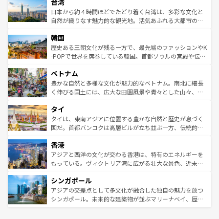
ならではの贅沢な旅のスタイルだ。 なお、新着のアメリカ
台湾
れるおもてなしの心で訪れる人々を迎えてくれるハワイの
リアリーフや大陸中央部にそびえるウルル（エアーズロッ
情報は
コンテンツ一覧
を参照してほしい。
人々、おいしいローカルフードやハワイアンミュージッ
ク）、タスマニアの美しい原生林やケアンズの熱帯雨林な
日本から約４時間ほどでたどり着く台湾は、多彩な文化と
ク、伝統的なフラダンスなど、すべてがハワイの魅力を彩
ど、見どころがたくさん。また、カフェやワイン、オージ
自然が織りなす魅力的な観光地。活気あふれる大都市の台
っている。訪れるたびに新しい発見と感動が待っているハ
ービーフなどの食文化も豊かで、美味しいものであふれて
北やノスタルジックな町並みが人気な九份（ジォウフェ
ワイを、存分に味わってほしい。 なお、新着のハワイ情報
韓国
いる。アクティビティも充実しており、サーフィンやダイ
ン）、静ひつな山岳地帯である台湾東部など、都市の喧騒
は
コンテンツ一覧
を参照してほしい。
ビング、ハイキングなど、アウトドア好きにはたまらな
と山間の静けさが共存しており、訪れる人に新しい発見と
歴史ある王朝文化が残る一方で、最先端のファッションやK
い。オーストラリアの多彩な魅力を存分に味わいつくそ
驚きをもたらしてくれる。また、奥深い台湾の食文化も魅
-POPで世界を席巻している韓国。首都ソウルの宮殿や伝統
う。 なお、新着のオーストラリア情報は
コンテンツ一覧
を
力で、夜市などの屋台グルメから高級料理、ヘルシーで美
家屋が並ぶエリアでは韓国の歴史と文化に浸ることがで
参照してほしい。
ベトナム
容にもいいと評判のスイーツなど、バラエティ豊かな料理
き、地方に足を延ばせば四季折々の自然美を楽しむことが
が味わえる。 なお、新着の台湾情報は
コンテンツ一覧
を参
できる。そして、キムチや焼肉、絶品のストリートフード
豊かな自然と多様な文化が魅力的なベトナム。南北に細長
照してほしい。
まで、さまざまな韓国料理が待っている。夜には、韓国な
く伸びる国土には、広大な田園風景や青々とした山々、世
らではのナイトライフも堪能できる。あたたかいホスピタ
界遺産に登録された壮大な自然景観が点在し、都市部では
タイ
リティに包まれながら、韓国の多彩な魅力を心ゆくまで味
急速な発展と共に伝統が息づく。ハノイの古い町並みやホ
わってみてほしい。 なお、新着の韓国情報は
コンテンツ一
ーチミン市のフランス統治時代の建物も、独特の雰囲気を
タイは、東南アジアに位置する豊かな自然と歴史が息づく
覧
を参照してほしい。
醸し出している。また、バラエティの豊かさとおいしさで
国だ。首都バンコクは高層ビルが立ち並ぶ一方、伝統的な
世界中の食通を魅了してやまないベトナム料理も魅力のひ
寺院や市場がいたるところに点在し、古きよき文化と現代
香港
とつ。フォーやバインミー、ベトナムコーヒーなどは、ぜ
の活気が交差している。北部ではチェンマイなどの山岳地
ひ現地で味わいたい。どの地域を訪れてもあたたかい人々
帯で自然と触れ合い、南部ではプーケットやクラビの美し
アジアと西洋の文化が交わる香港は、特有のエネルギーを
が旅行者を迎えてくれるので、きっと忘れられない旅にな
いビーチでリゾート気分を楽しむことができる。タイ料理
もっている。ヴィクトリア湾に広がる壮大な景色、近未来
るはずだ。 なお、新着のベトナム情報は
コンテンツ一覧
を
は世界的に有名で、屋台から高級レストランまで味覚を刺
的なアートスポット、そして歴史と現代が融合した町並
参照してほしい。
シンガポール
激する。気候は一年中温暖で、どの季節にも異なる楽しみ
み、どこを訪れても感動するはず。観光スポットが密集し
が待っている。親しみやすいタイの人々、仏教を中心とし
ており、効率よく見どころを回れるのも魅力。息をのむよ
アジアの交差点として多文化が融合した独自の魅力を放つ
た文化、そして多様な観光資源が、訪れる旅人を魅了し続
うな絶景から文化的な体験まで、香港を存分に楽しみ尽く
シンガポール。未来的な建築物が並ぶマリーナベイ、歴史
ける。 なお、新着のタイ情報は
コンテンツ一覧
を参照して
そう。 なお、新着の香港情報は
コンテンツ一覧
を参照して
と伝統を感じられるエスニックタウン、多数の緑豊かな公
ほしい。
ほしい。
園や自然保護区など、自然が調和した近代的な景観と文化