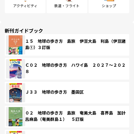
アクティビティ
鉄道・フライト
ショップ
新刊ガイドブック
１５ 地球の歩き方 島旅 伊豆大島 利島（伊豆諸
島①）３訂版
Ｃ０２ 地球の歩き方 ハワイ島 ２０２７～２０２
８
Ｊ３３ 地球の歩き方 墨田区
０２ 地球の歩き方 島旅 奄美大島 喜界島 加計
呂麻島（奄美群島１） ５訂版