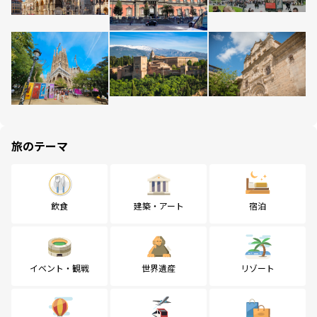
旅のテーマ
飲食
建築・アート
宿泊
イベント・観戦
世界遺産
リゾート