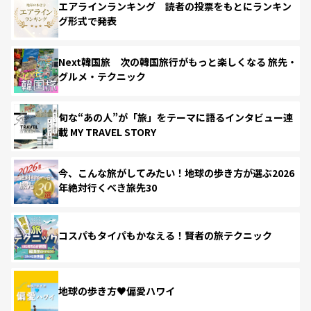
エアラインランキング 読者の投票をもとにランキン
グ形式で発表
Next韓国旅 次の韓国旅行がもっと楽しくなる 旅先・
グルメ・テクニック
旬な“あの人”が「旅」をテーマに語るインタビュー連
載 MY TRAVEL STORY
今、こんな旅がしてみたい！地球の歩き方が選ぶ2026
年絶対行くべき旅先30
コスパもタイパもかなえる！賢者の旅テクニック
地球の歩き方♥偏愛ハワイ