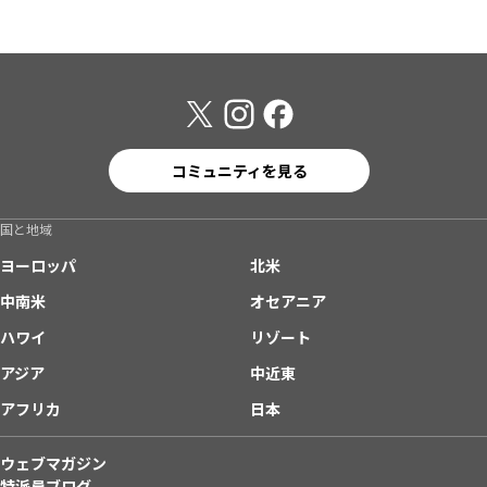
コミュニティを見る
国と地域
ヨーロッパ
北米
中南米
オセアニア
ハワイ
リゾート
アジア
中近東
アフリカ
日本
ウェブマガジン
特派員ブログ