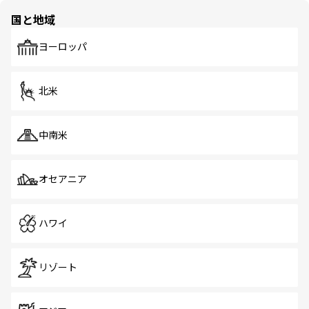
の多様性あふれるカラフルな町は、どこを歩いても新しい
国と地域
発見がある。さらに、治安のよさや充実した公共交通機関
も、旅行者にとっては魅力的なポイント。グルメも豊富
で、ホーカーズは地元の風情を楽しめる外せないスポット
ヨーロッパ
だ。訪れる人を飽きさせないシンガポールで、多様な魅力
を体感しよう。 なお、新着のシンガポール情報は
コンテン
ツ一覧
を参照してほしい。
北米
中南米
オセアニア
ハワイ
リゾート