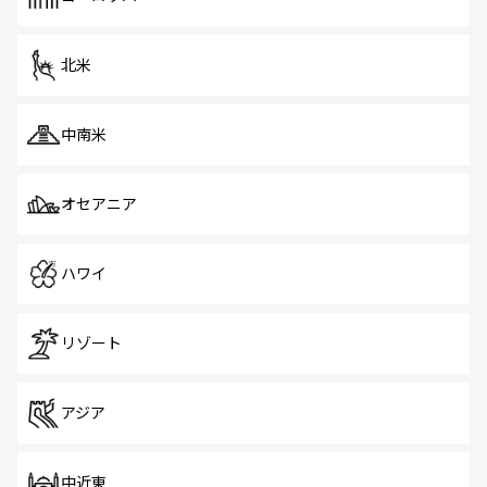
だ。訪れる人を飽きさせないシンガポールで、多様な魅力
を体感しよう。 なお、新着のシンガポール情報は
コンテン
ツ一覧
を参照してほしい。
北米
中南米
オセアニア
ハワイ
リゾート
アジア
中近東