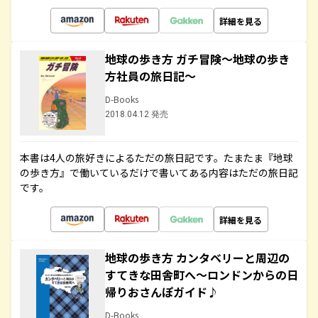
詳細を見る
地球の歩き方 ガチ冒険～地球の歩き
方社員の旅日記～
D-Books
2018.04.12 発売
本書は4人の旅好きによるただの旅日記です。たまたま『地球
の歩き方』で働いているだけで書いてある内容はただの旅日記
です。
詳細を見る
地球の歩き方 カンタベリーと周辺の
すてきな田舎町へ～ロンドンからの日
帰りおさんぽガイド♪
D-Books