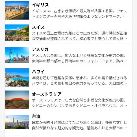
イギリス
いる。シャンパンの発祥地であるランス、プロヴァンスの
顔を持つこの国は、どこを歩いても飽きることがない。ベ
香り高いラベンダー畑など、多彩な楽しみ方が可能だ。さ
ルリンの文化的活気、バイエルン州のアルプスの絶景、そ
イギリスは、古きよき伝統と最先端が共存する国。ウェス
らに、パリ以外の地域にも魅力が溢れており、どの街角に
してライン川沿いのワイン畑といった風景は必見。ビール
トミンスター寺院や大英博物館のようなランドマーク、歴
も豊かな歴史と文化が息づいている。パリ以外の個性あふ
とソーセージを味わいながら地元の人と過ごす楽しい時間
史ある大学都市、美しい丘陵地帯や牧歌的な風景など、エ
れる地方に足を運ぶとそれぞれで全く異なる文化を体験で
スイス
は、お酒好きな人にはぜひ体験してほしい。 なお、新着の
リアごとに異なる魅力がある。また、優雅なアフタヌーン
きるだろう。 なお、新着のフランス情報は
コンテンツ一覧
ドイツ情報は
コンテンツ一覧
を参照してほしい。
ティー、ビール好きにはたまらない英国パブ、サッカー観
スイスの国土面積は九州ほどの広さだが、運行時刻が正確
を参照してほしい。
戦など、本場だからこそできる体験も豊富。イギリスを旅
な交通網が整備されており、初心者でも安心して個人旅行
して楽しみつくそう。 なお、新着のイギリス情報は
コンテ
を楽しめる。日本同様に時刻表どおりの旅が可能だ。中世
アメリカ
ンツ一覧
を参照してほしい。
の建物がそのまま残る町や、スイスならではのユニークな
博物館もあり、アルプス観光だけでなく町歩きも満喫する
アメリカ合衆国は、広大な土地と多様な文化が魅力の国。
ことができる。国民の所得が高いため物価も高いが、旅行
東海岸の都市部から西海岸のカリフォルニアまで、訪れる
者向けの交通パス提供のサービスもあり、うまく活用すれ
場所ごとに異なる風景と体験が待っている。ニューヨーク
ハワイ
ば市内交通費無料で観光を楽しむこともできる。 なお、新
のような巨大都市は、観光、ショッピング、エンターテイ
着のスイス情報は
コンテンツ一覧
を参照してほしい。
ンメントが詰まった刺激的なスポットだ。一方、アメリカ
年間を通じて温暖な気候に恵まれ、多くの島で構成される
西部には大自然が広がり、グランドキャニオンやイエロー
ハワイは、どの島も独自の魅力をもっている。大自然の神
ストーン国立公園といった絶景が堪能できる。さらに、南
秘を感じたいなら、火山が生み出した壮大な景観を誇るハ
オーストラリア
部のニューオーリンズでは、音楽と美食が融合した独特の
ワイ島は見逃せない。また、定番の観光地といえばオアフ
文化が魅力。旅行者はアメリカの各地域で異なる魅力を楽
島だが、静かな自然を求めるならマウイ島やカウアイ島が
オーストラリアは、壮大な自然と多様な文化が魅力の国。
しみながら、その多様性と豊かな歴史を感じることができ
おすすめ。エメラルドグリーンに輝く海をはじめ、豊かな
シドニーのシンボルであるシドニー・オペラハウス、オー
るだろう。車でのロードトリップや列車の旅も、アメリカ
文化や歴史が息づいている。「アロハスピリット」と呼ば
ストラリア東海岸北部に広がる大サンゴ礁地帯グレートバ
ならではの贅沢な旅のスタイルだ。 なお、新着のアメリカ
台湾
れるおもてなしの心で訪れる人々を迎えてくれるハワイの
リアリーフや大陸中央部にそびえるウルル（エアーズロッ
情報は
コンテンツ一覧
を参照してほしい。
人々、おいしいローカルフードやハワイアンミュージッ
ク）、タスマニアの美しい原生林やケアンズの熱帯雨林な
日本から約４時間ほどでたどり着く台湾は、多彩な文化と
ク、伝統的なフラダンスなど、すべてがハワイの魅力を彩
ど、見どころがたくさん。また、カフェやワイン、オージ
自然が織りなす魅力的な観光地。活気あふれる大都市の台
っている。訪れるたびに新しい発見と感動が待っているハ
ービーフなどの食文化も豊かで、美味しいものであふれて
北やノスタルジックな町並みが人気な九份（ジォウフェ