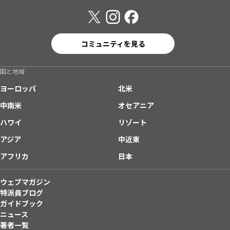
コミュニティを見る
国と地域
ヨーロッパ
北米
中南米
オセアニア
ハワイ
リゾート
アジア
中近東
アフリカ
日本
ウェブマガジン
特派員ブログ
ガイドブック
ニュース
著者一覧