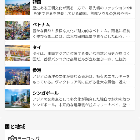
ワイを、存分に味わってほしい。 なお、新着のハワイ情報
韓国
いる。アクティビティも充実しており、サーフィンやダイ
ン）、静ひつな山岳地帯である台湾東部など、都市の喧騒
は
コンテンツ一覧
を参照してほしい。
ビング、ハイキングなど、アウトドア好きにはたまらな
と山間の静けさが共存しており、訪れる人に新しい発見と
歴史ある王朝文化が残る一方で、最先端のファッションやK
い。オーストラリアの多彩な魅力を存分に味わいつくそ
驚きをもたらしてくれる。また、奥深い台湾の食文化も魅
-POPで世界を席巻している韓国。首都ソウルの宮殿や伝統
う。 なお、新着のオーストラリア情報は
コンテンツ一覧
を
力で、夜市などの屋台グルメから高級料理、ヘルシーで美
家屋が並ぶエリアでは韓国の歴史と文化に浸ることがで
参照してほしい。
ベトナム
容にもいいと評判のスイーツなど、バラエティ豊かな料理
き、地方に足を延ばせば四季折々の自然美を楽しむことが
が味わえる。 なお、新着の台湾情報は
コンテンツ一覧
を参
できる。そして、キムチや焼肉、絶品のストリートフード
豊かな自然と多様な文化が魅力的なベトナム。南北に細長
照してほしい。
まで、さまざまな韓国料理が待っている。夜には、韓国な
く伸びる国土には、広大な田園風景や青々とした山々、世
らではのナイトライフも堪能できる。あたたかいホスピタ
界遺産に登録された壮大な自然景観が点在し、都市部では
タイ
リティに包まれながら、韓国の多彩な魅力を心ゆくまで味
急速な発展と共に伝統が息づく。ハノイの古い町並みやホ
わってみてほしい。 なお、新着の韓国情報は
コンテンツ一
ーチミン市のフランス統治時代の建物も、独特の雰囲気を
タイは、東南アジアに位置する豊かな自然と歴史が息づく
覧
を参照してほしい。
醸し出している。また、バラエティの豊かさとおいしさで
国だ。首都バンコクは高層ビルが立ち並ぶ一方、伝統的な
世界中の食通を魅了してやまないベトナム料理も魅力のひ
寺院や市場がいたるところに点在し、古きよき文化と現代
香港
とつ。フォーやバインミー、ベトナムコーヒーなどは、ぜ
の活気が交差している。北部ではチェンマイなどの山岳地
ひ現地で味わいたい。どの地域を訪れてもあたたかい人々
帯で自然と触れ合い、南部ではプーケットやクラビの美し
アジアと西洋の文化が交わる香港は、特有のエネルギーを
が旅行者を迎えてくれるので、きっと忘れられない旅にな
いビーチでリゾート気分を楽しむことができる。タイ料理
もっている。ヴィクトリア湾に広がる壮大な景色、近未来
るはずだ。 なお、新着のベトナム情報は
コンテンツ一覧
を
は世界的に有名で、屋台から高級レストランまで味覚を刺
的なアートスポット、そして歴史と現代が融合した町並
参照してほしい。
シンガポール
激する。気候は一年中温暖で、どの季節にも異なる楽しみ
み、どこを訪れても感動するはず。観光スポットが密集し
が待っている。親しみやすいタイの人々、仏教を中心とし
ており、効率よく見どころを回れるのも魅力。息をのむよ
アジアの交差点として多文化が融合した独自の魅力を放つ
た文化、そして多様な観光資源が、訪れる旅人を魅了し続
うな絶景から文化的な体験まで、香港を存分に楽しみ尽く
シンガポール。未来的な建築物が並ぶマリーナベイ、歴史
ける。 なお、新着のタイ情報は
コンテンツ一覧
を参照して
そう。 なお、新着の香港情報は
コンテンツ一覧
を参照して
と伝統を感じられるエスニックタウン、多数の緑豊かな公
ほしい。
ほしい。
園や自然保護区など、自然が調和した近代的な景観と文化
の多様性あふれるカラフルな町は、どこを歩いても新しい
国と地域
発見がある。さらに、治安のよさや充実した公共交通機関
も、旅行者にとっては魅力的なポイント。グルメも豊富
で、ホーカーズは地元の風情を楽しめる外せないスポット
ヨーロッパ