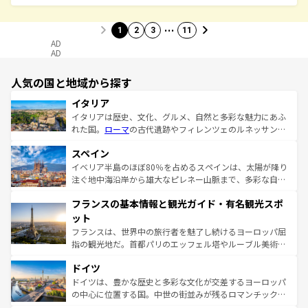
…
1
2
3
11
AD
AD
人気の国と地域から探す
イタリア
イタリアは歴史、文化、グルメ、自然と多彩な魅力にあふ
れた国。
ローマ
の古代遺跡やフィレンツェのルネッサンス
美術、ヴェネツィアの運河など、歴史あるスポットはもち
スペイン
ろん、トスカーナの美しい田園風景やアマルフィ海岸の絶
景など、自然景観も見逃せない。観光の合間には、本場の
イベリア半島のほぼ80％を占めるスペインは、太陽が降り
ピザやパスタなど、絶品のイタリア料理を堪能することも
注ぐ地中海沿岸から雄大なピレネー山脈まで、多彩な自然
できる。朝目覚めてから夜眠るまで、すべての瞬間を楽し
と文化が詰まったヨーロッパ屈指の旅行先だ。多様な地域
フランスの基本情報と観光ガイド・有名観光スポ
ませてくれるイタリアで、忘れられない旅をしてみよう！
文化が根付くこの国では、情熱的なフラメンコ、熱気あふ
なお、新着のイタリア情報は
コンテンツ一覧
を参照してほ
れる闘牛、そして美味しいタパスが生活の一部となってい
ット
しい。
る。首都マドリードの洗練された雰囲気や、バルセロナの
フランスは、世界中の旅行者を魅了し続けるヨーロッパ屈
アートに溢れた街角から、地方では古代ローマ遺跡や中世
指の観光地だ。首都パリのエッフェル塔やルーブル美術館
の城塞都市、穏やかなビーチリゾートまで多彩な表情を見
といった象徴的なスポットから、田舎町の古風な美しさま
せる。地方によって風土や気候が異なるスペインはその個
ドイツ
で、幅広い魅力が詰まっている。華麗な宮殿、歴史的な大
性で訪れる人を魅了する。 なお、新着のスペイン情報は
コ
聖堂、美しいビーチ、そして豊かな自然が、訪れる者を心
ドイツは、豊かな歴史と多彩な文化が交差するヨーロッパ
ンテンツ一覧
を参照してほしい。
から魅了する。また、フランスは美食の国としても知ら
の中心に位置する国。中世の街並みが残るロマンチック街
れ、フランス料理はユネスコ無形文化遺産にも登録されて
道から、未来を先取りするようなモダンな都市まで多様な