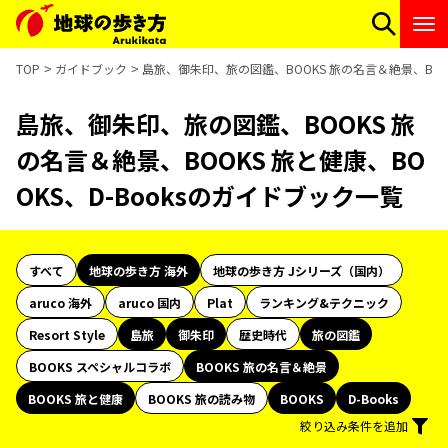
TOP
ガイドブック
島旅、御朱印、旅の図鑑、BOOKS 旅の名言＆絶景、BOOK
島旅、御朱印、旅の図鑑、BOOKS 旅
の名言＆絶景、BOOKS 旅と健康、BO
OKS、D-Booksのガイドブック一覧
すべて
地球の歩き方 海外
地球の歩き方 Jシリーズ（国内）
aruco 海外
aruco 国内
Plat
ランキング&テクニック
Resort Style
島旅
御朱印
歴史時代
旅の図鑑
BOOKS スペシャルコラボ
BOOKS 旅の名言＆絶景
BOOKS 旅と健康
BOOKS 旅の読み物
BOOKS
D-Books
絞り込み条件を追加