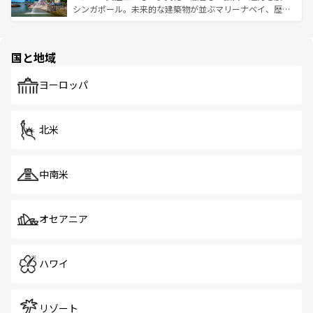
た文化、そして多様な観光資源が、訪れる旅人を魅了し続
うな絶景から文化的な体験まで、香港を存分に楽しみ尽く
シンガポール。未来的な建築物が並ぶマリーナベイ、歴史
ける。 なお、新着のタイ情報は
コンテンツ一覧
を参照して
そう。 なお、新着の香港情報は
コンテンツ一覧
を参照して
と伝統を感じられるエスニックタウン、多数の緑豊かな公
ほしい。
ほしい。
園や自然保護区など、自然が調和した近代的な景観と文化
の多様性あふれるカラフルな町は、どこを歩いても新しい
国と地域
発見がある。さらに、治安のよさや充実した公共交通機関
も、旅行者にとっては魅力的なポイント。グルメも豊富
で、ホーカーズは地元の風情を楽しめる外せないスポット
ヨーロッパ
だ。訪れる人を飽きさせないシンガポールで、多様な魅力
を体感しよう。 なお、新着のシンガポール情報は
コンテン
ツ一覧
を参照してほしい。
北米
中南米
オセアニア
ハワイ
リゾート