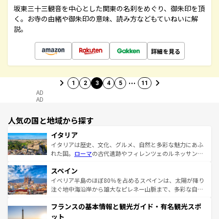
坂東三十三観音を中心とした関東の名刹をめぐり、御朱印を頂
く。お寺の由緒や御朱印の意味、読み方などもていねいに解
説。
詳細を見る
…
1
2
3
4
5
11
AD
AD
人気の国と地域から探す
イタリア
イタリアは歴史、文化、グルメ、自然と多彩な魅力にあふ
れた国。
ローマ
の古代遺跡やフィレンツェのルネッサンス
美術、ヴェネツィアの運河など、歴史あるスポットはもち
スペイン
ろん、トスカーナの美しい田園風景やアマルフィ海岸の絶
景など、自然景観も見逃せない。観光の合間には、本場の
イベリア半島のほぼ80％を占めるスペインは、太陽が降り
ピザやパスタなど、絶品のイタリア料理を堪能することも
注ぐ地中海沿岸から雄大なピレネー山脈まで、多彩な自然
できる。朝目覚めてから夜眠るまで、すべての瞬間を楽し
と文化が詰まったヨーロッパ屈指の旅行先だ。多様な地域
フランスの基本情報と観光ガイド・有名観光スポ
ませてくれるイタリアで、忘れられない旅をしてみよう！
文化が根付くこの国では、情熱的なフラメンコ、熱気あふ
なお、新着のイタリア情報は
コンテンツ一覧
を参照してほ
れる闘牛、そして美味しいタパスが生活の一部となってい
ット