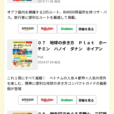
2019.11.06 発売
オアフ島内を網羅する105ルート、約4000停留所を持つザ・バ
ス。旅行者に便利なルートを厳選して掲載。
詳細を見る
０７ 地球の歩き方 Ｐｌａｔ ホー
チミン ハノイ ダナン ホイアン
Plat
2024.07.04 発売
これ１冊にすべて凝縮！ ベトナムの人気４都市＋人気の郊外
を楽しむ、携帯に便利な地球の歩き方コンパクトガイドの最新
版が登場
詳細を見る
０８ 御朱印でめぐる高野山 三訂版