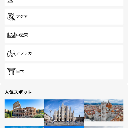
アジア
中近東
アフリカ
日本
人気スポット