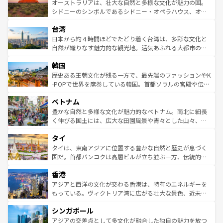
文化が魅力。旅行者はアメリカの各地域で異なる魅力を楽
島だが、静かな自然を求めるならマウイ島やカウアイ島が
オーストラリアは、壮大な自然と多様な文化が魅力の国。
しみながら、その多様性と豊かな歴史を感じることができ
おすすめ。エメラルドグリーンに輝く海をはじめ、豊かな
シドニーのシンボルであるシドニー・オペラハウス、オー
るだろう。車でのロードトリップや列車の旅も、アメリカ
文化や歴史が息づいている。「アロハスピリット」と呼ば
ストラリア東海岸北部に広がる大サンゴ礁地帯グレートバ
ならではの贅沢な旅のスタイルだ。 なお、新着のアメリカ
台湾
れるおもてなしの心で訪れる人々を迎えてくれるハワイの
リアリーフや大陸中央部にそびえるウルル（エアーズロッ
情報は
コンテンツ一覧
を参照してほしい。
人々、おいしいローカルフードやハワイアンミュージッ
ク）、タスマニアの美しい原生林やケアンズの熱帯雨林な
日本から約４時間ほどでたどり着く台湾は、多彩な文化と
ク、伝統的なフラダンスなど、すべてがハワイの魅力を彩
ど、見どころがたくさん。また、カフェやワイン、オージ
自然が織りなす魅力的な観光地。活気あふれる大都市の台
っている。訪れるたびに新しい発見と感動が待っているハ
ービーフなどの食文化も豊かで、美味しいものであふれて
北やノスタルジックな町並みが人気な九份（ジォウフェ
ワイを、存分に味わってほしい。 なお、新着のハワイ情報
韓国
いる。アクティビティも充実しており、サーフィンやダイ
ン）、静ひつな山岳地帯である台湾東部など、都市の喧騒
は
コンテンツ一覧
を参照してほしい。
ビング、ハイキングなど、アウトドア好きにはたまらな
と山間の静けさが共存しており、訪れる人に新しい発見と
歴史ある王朝文化が残る一方で、最先端のファッションやK
い。オーストラリアの多彩な魅力を存分に味わいつくそ
驚きをもたらしてくれる。また、奥深い台湾の食文化も魅
-POPで世界を席巻している韓国。首都ソウルの宮殿や伝統
う。 なお、新着のオーストラリア情報は
コンテンツ一覧
を
力で、夜市などの屋台グルメから高級料理、ヘルシーで美
家屋が並ぶエリアでは韓国の歴史と文化に浸ることがで
参照してほしい。
ベトナム
容にもいいと評判のスイーツなど、バラエティ豊かな料理
き、地方に足を延ばせば四季折々の自然美を楽しむことが
が味わえる。 なお、新着の台湾情報は
コンテンツ一覧
を参
できる。そして、キムチや焼肉、絶品のストリートフード
豊かな自然と多様な文化が魅力的なベトナム。南北に細長
照してほしい。
まで、さまざまな韓国料理が待っている。夜には、韓国な
く伸びる国土には、広大な田園風景や青々とした山々、世
らではのナイトライフも堪能できる。あたたかいホスピタ
界遺産に登録された壮大な自然景観が点在し、都市部では
タイ
リティに包まれながら、韓国の多彩な魅力を心ゆくまで味
急速な発展と共に伝統が息づく。ハノイの古い町並みやホ
わってみてほしい。 なお、新着の韓国情報は
コンテンツ一
ーチミン市のフランス統治時代の建物も、独特の雰囲気を
タイは、東南アジアに位置する豊かな自然と歴史が息づく
覧
を参照してほしい。
醸し出している。また、バラエティの豊かさとおいしさで
国だ。首都バンコクは高層ビルが立ち並ぶ一方、伝統的な
世界中の食通を魅了してやまないベトナム料理も魅力のひ
寺院や市場がいたるところに点在し、古きよき文化と現代
香港
とつ。フォーやバインミー、ベトナムコーヒーなどは、ぜ
の活気が交差している。北部ではチェンマイなどの山岳地
ひ現地で味わいたい。どの地域を訪れてもあたたかい人々
帯で自然と触れ合い、南部ではプーケットやクラビの美し
アジアと西洋の文化が交わる香港は、特有のエネルギーを
が旅行者を迎えてくれるので、きっと忘れられない旅にな
いビーチでリゾート気分を楽しむことができる。タイ料理
もっている。ヴィクトリア湾に広がる壮大な景色、近未来
るはずだ。 なお、新着のベトナム情報は
コンテンツ一覧
を
は世界的に有名で、屋台から高級レストランまで味覚を刺
的なアートスポット、そして歴史と現代が融合した町並
参照してほしい。
シンガポール
激する。気候は一年中温暖で、どの季節にも異なる楽しみ
み、どこを訪れても感動するはず。観光スポットが密集し
が待っている。親しみやすいタイの人々、仏教を中心とし
ており、効率よく見どころを回れるのも魅力。息をのむよ
アジアの交差点として多文化が融合した独自の魅力を放つ