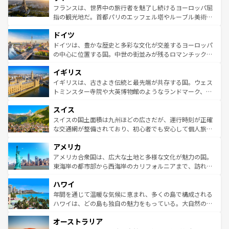
しい。
る。首都マドリードの洗練された雰囲気や、バルセロナの
フランスは、世界中の旅行者を魅了し続けるヨーロッパ屈
アートに溢れた街角から、地方では古代ローマ遺跡や中世
指の観光地だ。首都パリのエッフェル塔やルーブル美術館
の城塞都市、穏やかなビーチリゾートまで多彩な表情を見
といった象徴的なスポットから、田舎町の古風な美しさま
せる。地方によって風土や気候が異なるスペインはその個
ドイツ
で、幅広い魅力が詰まっている。華麗な宮殿、歴史的な大
性で訪れる人を魅了する。 なお、新着のスペイン情報は
コ
聖堂、美しいビーチ、そして豊かな自然が、訪れる者を心
ドイツは、豊かな歴史と多彩な文化が交差するヨーロッパ
ンテンツ一覧
を参照してほしい。
から魅了する。また、フランスは美食の国としても知ら
の中心に位置する国。中世の街並みが残るロマンチック街
れ、フランス料理はユネスコ無形文化遺産にも登録されて
道から、未来を先取りするようなモダンな都市まで多様な
イギリス
いる。シャンパンの発祥地であるランス、プロヴァンスの
顔を持つこの国は、どこを歩いても飽きることがない。ベ
香り高いラベンダー畑など、多彩な楽しみ方が可能だ。さ
ルリンの文化的活気、バイエルン州のアルプスの絶景、そ
イギリスは、古きよき伝統と最先端が共存する国。ウェス
らに、パリ以外の地域にも魅力が溢れており、どの街角に
してライン川沿いのワイン畑といった風景は必見。ビール
トミンスター寺院や大英博物館のようなランドマーク、歴
も豊かな歴史と文化が息づいている。パリ以外の個性あふ
とソーセージを味わいながら地元の人と過ごす楽しい時間
史ある大学都市、美しい丘陵地帯や牧歌的な風景など、エ
れる地方に足を運ぶとそれぞれで全く異なる文化を体験で
スイス
は、お酒好きな人にはぜひ体験してほしい。 なお、新着の
リアごとに異なる魅力がある。また、優雅なアフタヌーン
きるだろう。 なお、新着のフランス情報は
コンテンツ一覧
ドイツ情報は
コンテンツ一覧
を参照してほしい。
ティー、ビール好きにはたまらない英国パブ、サッカー観
スイスの国土面積は九州ほどの広さだが、運行時刻が正確
を参照してほしい。
戦など、本場だからこそできる体験も豊富。イギリスを旅
な交通網が整備されており、初心者でも安心して個人旅行
して楽しみつくそう。 なお、新着のイギリス情報は
コンテ
を楽しめる。日本同様に時刻表どおりの旅が可能だ。中世
アメリカ
ンツ一覧
を参照してほしい。
の建物がそのまま残る町や、スイスならではのユニークな
博物館もあり、アルプス観光だけでなく町歩きも満喫する
アメリカ合衆国は、広大な土地と多様な文化が魅力の国。
ことができる。国民の所得が高いため物価も高いが、旅行
東海岸の都市部から西海岸のカリフォルニアまで、訪れる
者向けの交通パス提供のサービスもあり、うまく活用すれ
場所ごとに異なる風景と体験が待っている。ニューヨーク
ハワイ
ば市内交通費無料で観光を楽しむこともできる。 なお、新
のような巨大都市は、観光、ショッピング、エンターテイ
着のスイス情報は
コンテンツ一覧
を参照してほしい。
ンメントが詰まった刺激的なスポットだ。一方、アメリカ
年間を通じて温暖な気候に恵まれ、多くの島で構成される
西部には大自然が広がり、グランドキャニオンやイエロー
ハワイは、どの島も独自の魅力をもっている。大自然の神
ストーン国立公園といった絶景が堪能できる。さらに、南
秘を感じたいなら、火山が生み出した壮大な景観を誇るハ
オーストラリア
部のニューオーリンズでは、音楽と美食が融合した独特の
ワイ島は見逃せない。また、定番の観光地といえばオアフ