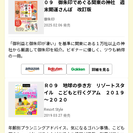
０９ 御朱印でめぐる関東の神社 週
末開運さんぽ 改訂版
御朱印
2025.02.06 発売
「御利益と御朱印が凄い」を基準に関東にある１万社以上の神
社から厳選して御朱印を紹介。ビギナーに優しく、ツウも納得
の一冊。
詳細を見る
Ｒ０９ 地球の歩き方 リゾートスタ
イル こどもと行くグアム ２０１９
～２０２０
Resort Style
2019.03.27 発売
年齢別プランニングアドバイス、気になるゴハン事情、こども