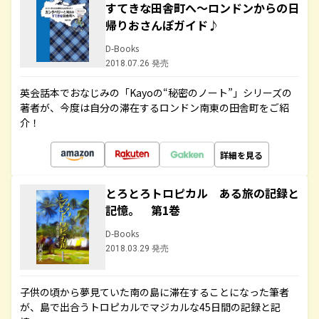
すてきな田舎町へ～ロンドンからの日
帰りおさんぽガイド♪
D-Books
2018.07.26 発売
英会話本でおなじみの「Kayoの“秘密のノート”」シリーズの
著者が、今度は自分の滞在するロンドン南東の田舎町をご紹
介！
詳細を見る
とろとろトロピカル ある旅の記録と
記憶。 第1巻
D-Books
2018.03.29 発売
子供の頃から夢見ていた南の島に滞在することになった筆者
が、島で出合うトロピカルでマジカルな45日間の記録と記