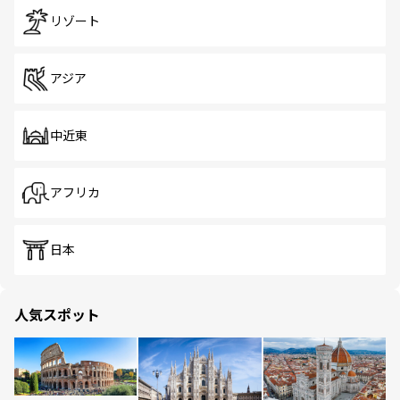
リゾート
アジア
中近東
アフリカ
日本
人気スポット