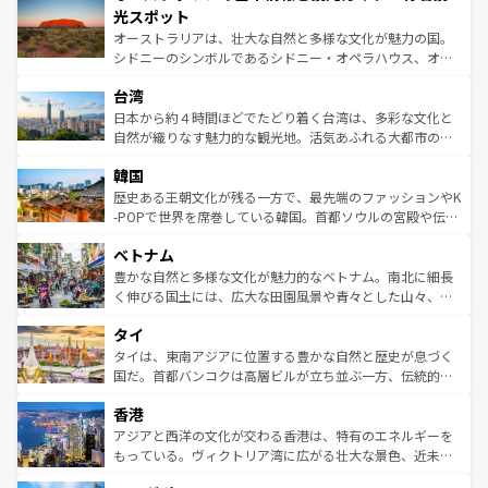
文化が魅力。旅行者はアメリカの各地域で異なる魅力を楽
島だが、静かな自然を求めるならマウイ島やカウアイ島が
光スポット
しみながら、その多様性と豊かな歴史を感じることができ
おすすめ。エメラルドグリーンに輝く海をはじめ、豊かな
オーストラリアは、壮大な自然と多様な文化が魅力の国。
るだろう。車でのロードトリップや列車の旅も、アメリカ
文化や歴史が息づいている。「アロハスピリット」と呼ば
シドニーのシンボルであるシドニー・オペラハウス、オー
ならではの贅沢な旅のスタイルだ。 なお、新着のアメリカ
れるおもてなしの心で訪れる人々を迎えてくれるハワイの
ストラリア東海岸北部に広がる大サンゴ礁地帯グレートバ
情報は
コンテンツ一覧
を参照してほしい。
人々、おいしいローカルフードやハワイアンミュージッ
台湾
リアリーフや大陸中央部にそびえるウルル（エアーズロッ
ク、伝統的なフラダンスなど、すべてがハワイの魅力を彩
ク）、タスマニアの美しい原生林やケアンズの熱帯雨林な
日本から約４時間ほどでたどり着く台湾は、多彩な文化と
っている。訪れるたびに新しい発見と感動が待っているハ
ど、見どころがたくさん。また、カフェやワイン、オージ
自然が織りなす魅力的な観光地。活気あふれる大都市の台
ワイを、存分に味わってほしい。 なお、新着のハワイ情報
ービーフなどの食文化も豊かで、美味しいものであふれて
北やノスタルジックな町並みが人気な九份（ジォウフェ
は
コンテンツ一覧
を参照してほしい。
韓国
いる。アクティビティも充実しており、サーフィンやダイ
ン）、静ひつな山岳地帯である台湾東部など、都市の喧騒
ビング、ハイキングなど、アウトドア好きにはたまらな
と山間の静けさが共存しており、訪れる人に新しい発見と
歴史ある王朝文化が残る一方で、最先端のファッションやK
い。オーストラリアの多彩な魅力を存分に味わいつくそ
驚きをもたらしてくれる。また、奥深い台湾の食文化も魅
-POPで世界を席巻している韓国。首都ソウルの宮殿や伝統
う。 なお、新着のオーストラリア情報は
コンテンツ一覧
を
力で、夜市などの屋台グルメから高級料理、ヘルシーで美
家屋が並ぶエリアでは韓国の歴史と文化に浸ることがで
参照してほしい。
ベトナム
容にもいいと評判のスイーツなど、バラエティ豊かな料理
き、地方に足を延ばせば四季折々の自然美を楽しむことが
が味わえる。 なお、新着の台湾情報は
コンテンツ一覧
を参
できる。そして、キムチや焼肉、絶品のストリートフード
豊かな自然と多様な文化が魅力的なベトナム。南北に細長
照してほしい。
まで、さまざまな韓国料理が待っている。夜には、韓国な
く伸びる国土には、広大な田園風景や青々とした山々、世
らではのナイトライフも堪能できる。あたたかいホスピタ
界遺産に登録された壮大な自然景観が点在し、都市部では
タイ
リティに包まれながら、韓国の多彩な魅力を心ゆくまで味
急速な発展と共に伝統が息づく。ハノイの古い町並みやホ
わってみてほしい。 なお、新着の韓国情報は
コンテンツ一
ーチミン市のフランス統治時代の建物も、独特の雰囲気を
タイは、東南アジアに位置する豊かな自然と歴史が息づく
覧
を参照してほしい。
醸し出している。また、バラエティの豊かさとおいしさで
国だ。首都バンコクは高層ビルが立ち並ぶ一方、伝統的な
世界中の食通を魅了してやまないベトナム料理も魅力のひ
寺院や市場がいたるところに点在し、古きよき文化と現代
香港
とつ。フォーやバインミー、ベトナムコーヒーなどは、ぜ
の活気が交差している。北部ではチェンマイなどの山岳地
ひ現地で味わいたい。どの地域を訪れてもあたたかい人々
帯で自然と触れ合い、南部ではプーケットやクラビの美し
アジアと西洋の文化が交わる香港は、特有のエネルギーを
が旅行者を迎えてくれるので、きっと忘れられない旅にな
いビーチでリゾート気分を楽しむことができる。タイ料理
もっている。ヴィクトリア湾に広がる壮大な景色、近未来
るはずだ。 なお、新着のベトナム情報は
コンテンツ一覧
を
は世界的に有名で、屋台から高級レストランまで味覚を刺
的なアートスポット、そして歴史と現代が融合した町並