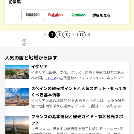
絶景集！
詳細を見る
…
1
2
3
12
AD
AD
人気の国と地域から探す
イタリア
イタリアは歴史、文化、グルメ、自然と多彩な魅力にあふ
れた国。
ローマ
の古代遺跡やフィレンツェのルネッサンス
美術、ヴェネツィアの運河など、歴史あるスポットはもち
スペインの観光ポイントと人気スポット・知ってお
ろん、トスカーナの美しい田園風景やアマルフィ海岸の絶
景など、自然景観も見逃せない。観光の合間には、本場の
くべき基本情報
ピザやパスタなど、絶品のイタリア料理を堪能することも
イベリア半島のほぼ80％を占めるスペインは、太陽が降り
できる。朝目覚めてから夜眠るまで、すべての瞬間を楽し
注ぐ地中海沿岸から雄大なピレネー山脈まで、多彩な自然
ませてくれるイタリアで、忘れられない旅をしてみよう！
と文化が詰まったヨーロッパ屈指の旅行先だ。多様な地域
なお、新着のイタリア情報は
コンテンツ一覧
を参照してほ
フランスの基本情報と観光ガイド・有名観光スポ
文化が根付くこの国では、情熱的なフラメンコ、熱気あふ
しい。
れる闘牛、そして美味しいタパスが生活の一部となってい
ット
る。首都マドリードの洗練された雰囲気や、バルセロナの
フランスは、世界中の旅行者を魅了し続けるヨーロッパ屈
アートに溢れた街角から、地方では古代ローマ遺跡や中世
指の観光地だ。首都パリのエッフェル塔やルーブル美術館