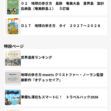
０２ 地球の歩き方 島旅 奄美大島 喜界島 加計
呂麻島（奄美群島１） ５訂版
Ｄ１７ 地球の歩き方 タイ ２０２７～２０２８
特設ページ
世界遺産ランキング
地球の歩き方 meets クリストファー・ノーラン監督
最新作『オデュッセイア』
準備も滞在もスマートに！ トラベルハック2026