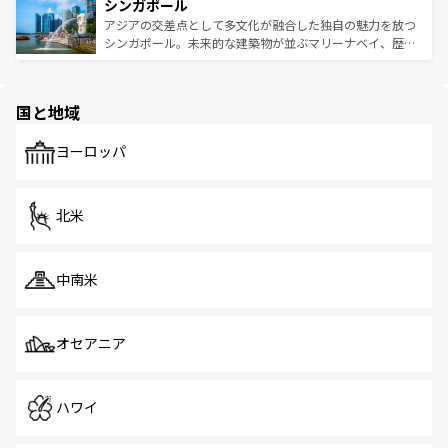
参照してほしい。
シンガポール
激する。気候は一年中温暖で、どの季節にも異なる楽しみ
み、どこを訪れても感動するはず。観光スポットが密集し
が待っている。親しみやすいタイの人々、仏教を中心とし
ており、効率よく見どころを回れるのも魅力。息をのむよ
アジアの交差点として多文化が融合した独自の魅力を放つ
た文化、そして多様な観光資源が、訪れる旅人を魅了し続
うな絶景から文化的な体験まで、香港を存分に楽しみ尽く
シンガポール。未来的な建築物が並ぶマリーナベイ、歴史
ける。 なお、新着のタイ情報は
コンテンツ一覧
を参照して
そう。 なお、新着の香港情報は
コンテンツ一覧
を参照して
と伝統を感じられるエスニックタウン、多数の緑豊かな公
ほしい。
ほしい。
園や自然保護区など、自然が調和した近代的な景観と文化
の多様性あふれるカラフルな町は、どこを歩いても新しい
国と地域
発見がある。さらに、治安のよさや充実した公共交通機関
も、旅行者にとっては魅力的なポイント。グルメも豊富
で、ホーカーズは地元の風情を楽しめる外せないスポット
ヨーロッパ
だ。訪れる人を飽きさせないシンガポールで、多様な魅力
を体感しよう。 なお、新着のシンガポール情報は
コンテン
ツ一覧
を参照してほしい。
北米
中南米
オセアニア
ハワイ