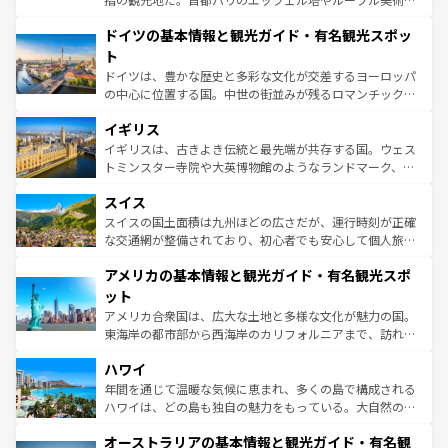
の城塞都市、穏やかなビーチリゾートまで多彩な表情を見
といった象徴的なスポットから、田舎町の古風な美しさま
せる。地方によって風土や気候が異なるスペインはその個
ドイツの基本情報と観光ガイド・有名観光スポッ
で、幅広い魅力が詰まっている。華麗な宮殿、歴史的な大
性で訪れる人を魅了する。 なお、新着のスペイン情報は
コ
聖堂、美しいビーチ、そして豊かな自然が、訪れる者を心
ト
ンテンツ一覧
を参照してほしい。
から魅了する。また、フランスは美食の国としても知ら
ドイツは、豊かな歴史と多彩な文化が交差するヨーロッパ
れ、フランス料理はユネスコ無形文化遺産にも登録されて
の中心に位置する国。中世の街並みが残るロマンチック街
いる。シャンパンの発祥地であるランス、プロヴァンスの
道から、未来を先取りするようなモダンな都市まで多様な
香り高いラベンダー畑など、多彩な楽しみ方が可能だ。さ
イギリス
顔を持つこの国は、どこを歩いても飽きることがない。ベ
らに、パリ以外の地域にも魅力が溢れており、どの街角に
ルリンの文化的活気、バイエルン州のアルプスの絶景、そ
イギリスは、古きよき伝統と最先端が共存する国。ウェス
も豊かな歴史と文化が息づいている。パリ以外の個性あふ
してライン川沿いのワイン畑といった風景は必見。ビール
トミンスター寺院や大英博物館のようなランドマーク、歴
れる地方に足を運ぶとそれぞれで全く異なる文化を体験で
とソーセージを味わいながら地元の人と過ごす楽しい時間
史ある大学都市、美しい丘陵地帯や牧歌的な風景など、エ
きるだろう。 なお、新着のフランス情報は
コンテンツ一覧
スイス
は、お酒好きな人にはぜひ体験してほしい。 なお、新着の
リアごとに異なる魅力がある。また、優雅なアフタヌーン
を参照してほしい。
ドイツ情報は
コンテンツ一覧
を参照してほしい。
ティー、ビール好きにはたまらない英国パブ、サッカー観
スイスの国土面積は九州ほどの広さだが、運行時刻が正確
戦など、本場だからこそできる体験も豊富。イギリスを旅
な交通網が整備されており、初心者でも安心して個人旅行
して楽しみつくそう。 なお、新着のイギリス情報は
コンテ
を楽しめる。日本同様に時刻表どおりの旅が可能だ。中世
アメリカの基本情報と観光ガイド・有名観光スポ
ンツ一覧
を参照してほしい。
の建物がそのまま残る町や、スイスならではのユニークな
博物館もあり、アルプス観光だけでなく町歩きも満喫する
ット
ことができる。国民の所得が高いため物価も高いが、旅行
アメリカ合衆国は、広大な土地と多様な文化が魅力の国。
者向けの交通パス提供のサービスもあり、うまく活用すれ
東海岸の都市部から西海岸のカリフォルニアまで、訪れる
ば市内交通費無料で観光を楽しむこともできる。 なお、新
場所ごとに異なる風景と体験が待っている。ニューヨーク
着のスイス情報は
コンテンツ一覧
を参照してほしい。
ハワイ
のような巨大都市は、観光、ショッピング、エンターテイ
ンメントが詰まった刺激的なスポットだ。一方、アメリカ
年間を通じて温暖な気候に恵まれ、多くの島で構成される
西部には大自然が広がり、グランドキャニオンやイエロー
ハワイは、どの島も独自の魅力をもっている。大自然の神
ストーン国立公園といった絶景が堪能できる。さらに、南
秘を感じたいなら、火山が生み出した壮大な景観を誇るハ
オーストラリアの基本情報と観光ガイド・有名観
部のニューオーリンズでは、音楽と美食が融合した独特の
ワイ島は見逃せない。また、定番の観光地といえばオアフ