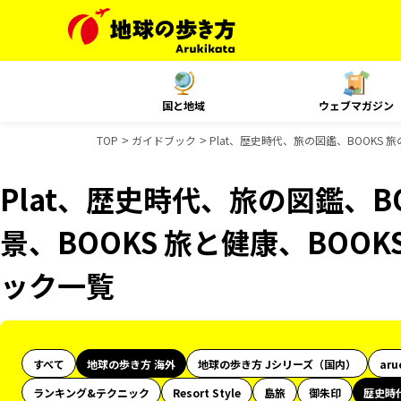
国と地域
ウェブマガジン
TOP
ガイドブック
Plat、歴史時代、旅の図鑑、BOOKS 旅
Plat、歴史時代、旅の図鑑、B
景、BOOKS 旅と健康、BOOK
ック一覧
すべて
地球の歩き方 海外
地球の歩き方 Jシリーズ（国内）
aru
ランキング&テクニック
Resort Style
島旅
御朱印
歴史時