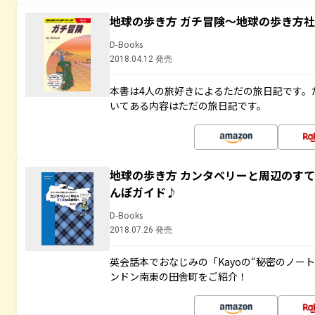
地球の歩き方 ガチ冒険～地球の歩き方
D-Books
2018.04.12 発売
本書は4人の旅好きによるただの旅日記です。
いてある内容はただの旅日記です。
地球の歩き方 カンタベリーと周辺のす
んぽガイド♪
D-Books
2018.07.26 発売
英会話本でおなじみの「Kayoの“秘密のノー
ンドン南東の田舎町をご紹介！