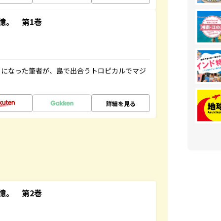
憶。 第1巻
とになった筆者が、島で出合うトロピカルでマジ
詳細を見る
憶。 第2巻