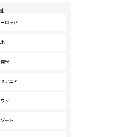
域
ヨーロッパ
北米
中南米
オセアニア
ハワイ
リゾート