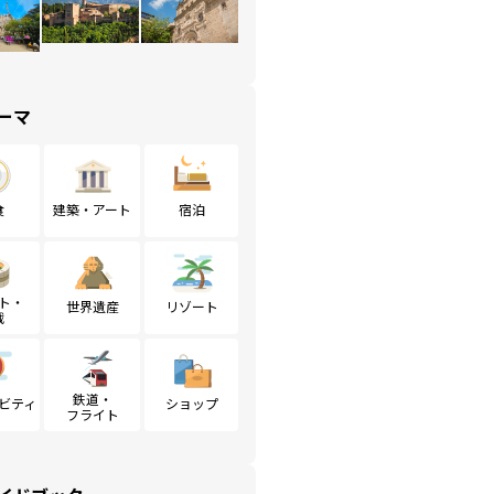
ーマ
食
建築・アート
宿泊
ト・
世界遺産
リゾート
戦
鉄道・
ビティ
ショップ
フライト