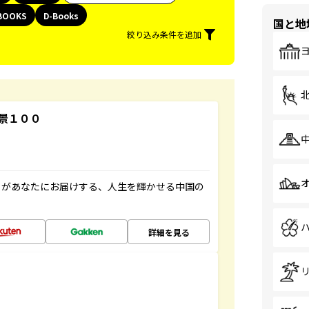
BOOKS
D-Books
国と地
絞り込み条件を追加
景１００
」があなたにお届けする、人生を輝かせる中国の
詳細を見る