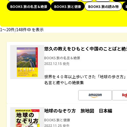
BOOKS 旅の名言＆絶景
BOOKS 旅と健康
BOOKS 旅の読み物
1〜20件/148件中 を表示
悠久の教えをひもとく中国のことばと絶
BOOKS 旅の名言＆絶景
2022.12.15 発売
世界を４０年以上歩いてきた「地球の歩き方
名言と癒やしの絶景集
地球のなぞり方 旅地図 日本編
BOOKS 旅と健康
2022.11.25 発売