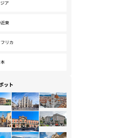
アジア
中近東
アフリカ
日本
ポット