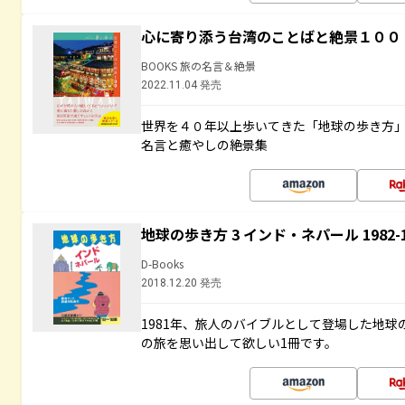
心に寄り添う台湾のことばと絶景１００
BOOKS 旅の名言＆絶景
2022.11.04 発売
世界を４０年以上歩いてきた「地球の歩き方
名言と癒やしの絶景集
地球の歩き方 3 インド・ネパール 1982
D-Books
2018.12.20 発売
1981年、旅人のバイブルとして登場した地
の旅を思い出して欲しい1冊です。