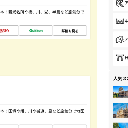
図本！観光名所や橋、川、湖、半島など旅気分で
詳細を見る
人気ス
図本！国境や州、川や街道、島など旅気分で地図