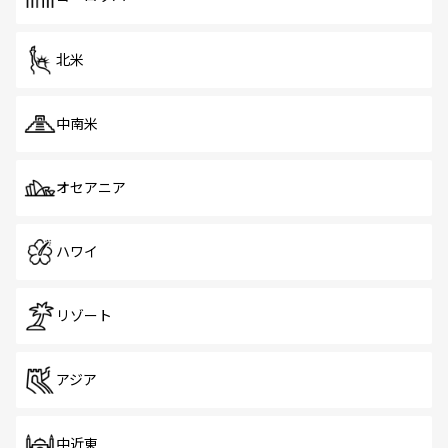
だ。訪れる人を飽きさせないシンガポールで、多様な魅力
を体感しよう。 なお、新着のシンガポール情報は
コンテン
ツ一覧
を参照してほしい。
北米
中南米
オセアニア
ハワイ
リゾート
アジア
中近東