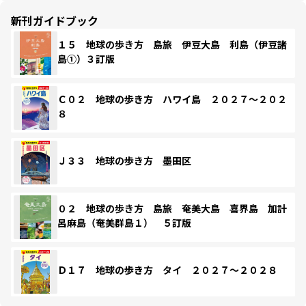
新刊ガイドブック
１５ 地球の歩き方 島旅 伊豆大島 利島（伊豆諸
島①）３訂版
Ｃ０２ 地球の歩き方 ハワイ島 ２０２７～２０２
８
Ｊ３３ 地球の歩き方 墨田区
０２ 地球の歩き方 島旅 奄美大島 喜界島 加計
呂麻島（奄美群島１） ５訂版
Ｄ１７ 地球の歩き方 タイ ２０２７～２０２８