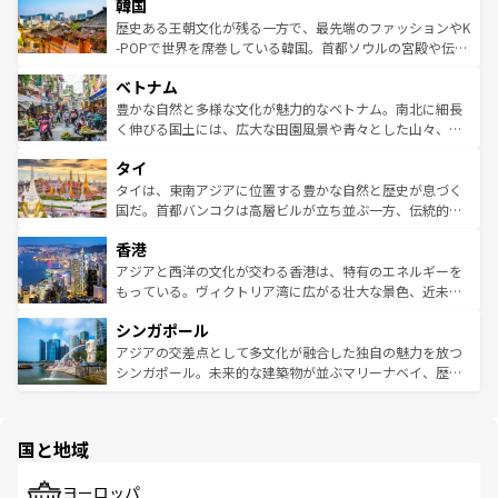
ワイを、存分に味わってほしい。 なお、新着のハワイ情報
韓国
いる。アクティビティも充実しており、サーフィンやダイ
ン）、静ひつな山岳地帯である台湾東部など、都市の喧騒
は
コンテンツ一覧
を参照してほしい。
ビング、ハイキングなど、アウトドア好きにはたまらな
と山間の静けさが共存しており、訪れる人に新しい発見と
歴史ある王朝文化が残る一方で、最先端のファッションやK
い。オーストラリアの多彩な魅力を存分に味わいつくそ
驚きをもたらしてくれる。また、奥深い台湾の食文化も魅
-POPで世界を席巻している韓国。首都ソウルの宮殿や伝統
う。 なお、新着のオーストラリア情報は
コンテンツ一覧
を
力で、夜市などの屋台グルメから高級料理、ヘルシーで美
家屋が並ぶエリアでは韓国の歴史と文化に浸ることがで
参照してほしい。
ベトナム
容にもいいと評判のスイーツなど、バラエティ豊かな料理
き、地方に足を延ばせば四季折々の自然美を楽しむことが
が味わえる。 なお、新着の台湾情報は
コンテンツ一覧
を参
できる。そして、キムチや焼肉、絶品のストリートフード
豊かな自然と多様な文化が魅力的なベトナム。南北に細長
照してほしい。
まで、さまざまな韓国料理が待っている。夜には、韓国な
く伸びる国土には、広大な田園風景や青々とした山々、世
らではのナイトライフも堪能できる。あたたかいホスピタ
界遺産に登録された壮大な自然景観が点在し、都市部では
タイ
リティに包まれながら、韓国の多彩な魅力を心ゆくまで味
急速な発展と共に伝統が息づく。ハノイの古い町並みやホ
わってみてほしい。 なお、新着の韓国情報は
コンテンツ一
ーチミン市のフランス統治時代の建物も、独特の雰囲気を
タイは、東南アジアに位置する豊かな自然と歴史が息づく
覧
を参照してほしい。
醸し出している。また、バラエティの豊かさとおいしさで
国だ。首都バンコクは高層ビルが立ち並ぶ一方、伝統的な
世界中の食通を魅了してやまないベトナム料理も魅力のひ
寺院や市場がいたるところに点在し、古きよき文化と現代
香港
とつ。フォーやバインミー、ベトナムコーヒーなどは、ぜ
の活気が交差している。北部ではチェンマイなどの山岳地
ひ現地で味わいたい。どの地域を訪れてもあたたかい人々
帯で自然と触れ合い、南部ではプーケットやクラビの美し
アジアと西洋の文化が交わる香港は、特有のエネルギーを
が旅行者を迎えてくれるので、きっと忘れられない旅にな
いビーチでリゾート気分を楽しむことができる。タイ料理
もっている。ヴィクトリア湾に広がる壮大な景色、近未来
るはずだ。 なお、新着のベトナム情報は
コンテンツ一覧
を
は世界的に有名で、屋台から高級レストランまで味覚を刺
的なアートスポット、そして歴史と現代が融合した町並
参照してほしい。
シンガポール
激する。気候は一年中温暖で、どの季節にも異なる楽しみ
み、どこを訪れても感動するはず。観光スポットが密集し
が待っている。親しみやすいタイの人々、仏教を中心とし
ており、効率よく見どころを回れるのも魅力。息をのむよ
アジアの交差点として多文化が融合した独自の魅力を放つ
た文化、そして多様な観光資源が、訪れる旅人を魅了し続
うな絶景から文化的な体験まで、香港を存分に楽しみ尽く
シンガポール。未来的な建築物が並ぶマリーナベイ、歴史
ける。 なお、新着のタイ情報は
コンテンツ一覧
を参照して
そう。 なお、新着の香港情報は
コンテンツ一覧
を参照して
と伝統を感じられるエスニックタウン、多数の緑豊かな公
ほしい。
ほしい。
園や自然保護区など、自然が調和した近代的な景観と文化
の多様性あふれるカラフルな町は、どこを歩いても新しい
国と地域
発見がある。さらに、治安のよさや充実した公共交通機関
も、旅行者にとっては魅力的なポイント。グルメも豊富
で、ホーカーズは地元の風情を楽しめる外せないスポット
ヨーロッパ