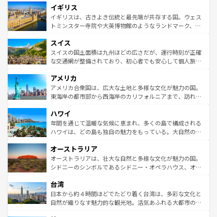
イギリス
いる。シャンパンの発祥地であるランス、プロヴァンスの
顔を持つこの国は、どこを歩いても飽きることがない。ベ
香り高いラベンダー畑など、多彩な楽しみ方が可能だ。さ
ルリンの文化的活気、バイエルン州のアルプスの絶景、そ
イギリスは、古きよき伝統と最先端が共存する国。ウェス
らに、パリ以外の地域にも魅力が溢れており、どの街角に
してライン川沿いのワイン畑といった風景は必見。ビール
トミンスター寺院や大英博物館のようなランドマーク、歴
も豊かな歴史と文化が息づいている。パリ以外の個性あふ
とソーセージを味わいながら地元の人と過ごす楽しい時間
史ある大学都市、美しい丘陵地帯や牧歌的な風景など、エ
れる地方に足を運ぶとそれぞれで全く異なる文化を体験で
スイス
は、お酒好きな人にはぜひ体験してほしい。 なお、新着の
リアごとに異なる魅力がある。また、優雅なアフタヌーン
きるだろう。 なお、新着のフランス情報は
コンテンツ一覧
ドイツ情報は
コンテンツ一覧
を参照してほしい。
ティー、ビール好きにはたまらない英国パブ、サッカー観
スイスの国土面積は九州ほどの広さだが、運行時刻が正確
を参照してほしい。
戦など、本場だからこそできる体験も豊富。イギリスを旅
な交通網が整備されており、初心者でも安心して個人旅行
して楽しみつくそう。 なお、新着のイギリス情報は
コンテ
を楽しめる。日本同様に時刻表どおりの旅が可能だ。中世
アメリカ
ンツ一覧
を参照してほしい。
の建物がそのまま残る町や、スイスならではのユニークな
博物館もあり、アルプス観光だけでなく町歩きも満喫する
アメリカ合衆国は、広大な土地と多様な文化が魅力の国。
ことができる。国民の所得が高いため物価も高いが、旅行
東海岸の都市部から西海岸のカリフォルニアまで、訪れる
者向けの交通パス提供のサービスもあり、うまく活用すれ
場所ごとに異なる風景と体験が待っている。ニューヨーク
ハワイ
ば市内交通費無料で観光を楽しむこともできる。 なお、新
のような巨大都市は、観光、ショッピング、エンターテイ
着のスイス情報は
コンテンツ一覧
を参照してほしい。
ンメントが詰まった刺激的なスポットだ。一方、アメリカ
年間を通じて温暖な気候に恵まれ、多くの島で構成される
西部には大自然が広がり、グランドキャニオンやイエロー
ハワイは、どの島も独自の魅力をもっている。大自然の神
ストーン国立公園といった絶景が堪能できる。さらに、南
秘を感じたいなら、火山が生み出した壮大な景観を誇るハ
オーストラリア
部のニューオーリンズでは、音楽と美食が融合した独特の
ワイ島は見逃せない。また、定番の観光地といえばオアフ
文化が魅力。旅行者はアメリカの各地域で異なる魅力を楽
島だが、静かな自然を求めるならマウイ島やカウアイ島が
オーストラリアは、壮大な自然と多様な文化が魅力の国。
しみながら、その多様性と豊かな歴史を感じることができ
おすすめ。エメラルドグリーンに輝く海をはじめ、豊かな
シドニーのシンボルであるシドニー・オペラハウス、オー
るだろう。車でのロードトリップや列車の旅も、アメリカ
文化や歴史が息づいている。「アロハスピリット」と呼ば
ストラリア東海岸北部に広がる大サンゴ礁地帯グレートバ
ならではの贅沢な旅のスタイルだ。 なお、新着のアメリカ
台湾
れるおもてなしの心で訪れる人々を迎えてくれるハワイの
リアリーフや大陸中央部にそびえるウルル（エアーズロッ
情報は
コンテンツ一覧
を参照してほしい。
人々、おいしいローカルフードやハワイアンミュージッ
ク）、タスマニアの美しい原生林やケアンズの熱帯雨林な
日本から約４時間ほどでたどり着く台湾は、多彩な文化と
ク、伝統的なフラダンスなど、すべてがハワイの魅力を彩
ど、見どころがたくさん。また、カフェやワイン、オージ
自然が織りなす魅力的な観光地。活気あふれる大都市の台
っている。訪れるたびに新しい発見と感動が待っているハ
ービーフなどの食文化も豊かで、美味しいものであふれて
北やノスタルジックな町並みが人気な九份（ジォウフェ