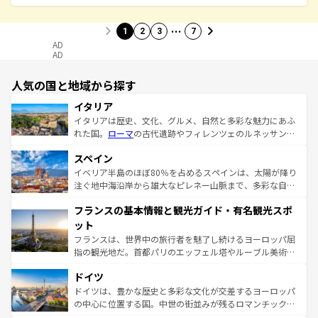
…
1
2
3
7
AD
AD
人気の国と地域から探す
イタリア
イタリアは歴史、文化、グルメ、自然と多彩な魅力にあふ
れた国。
ローマ
の古代遺跡やフィレンツェのルネッサンス
美術、ヴェネツィアの運河など、歴史あるスポットはもち
スペイン
ろん、トスカーナの美しい田園風景やアマルフィ海岸の絶
景など、自然景観も見逃せない。観光の合間には、本場の
イベリア半島のほぼ80％を占めるスペインは、太陽が降り
ピザやパスタなど、絶品のイタリア料理を堪能することも
注ぐ地中海沿岸から雄大なピレネー山脈まで、多彩な自然
できる。朝目覚めてから夜眠るまで、すべての瞬間を楽し
と文化が詰まったヨーロッパ屈指の旅行先だ。多様な地域
フランスの基本情報と観光ガイド・有名観光スポ
ませてくれるイタリアで、忘れられない旅をしてみよう！
文化が根付くこの国では、情熱的なフラメンコ、熱気あふ
なお、新着のイタリア情報は
コンテンツ一覧
を参照してほ
れる闘牛、そして美味しいタパスが生活の一部となってい
ット
しい。
る。首都マドリードの洗練された雰囲気や、バルセロナの
フランスは、世界中の旅行者を魅了し続けるヨーロッパ屈
アートに溢れた街角から、地方では古代ローマ遺跡や中世
指の観光地だ。首都パリのエッフェル塔やルーブル美術館
の城塞都市、穏やかなビーチリゾートまで多彩な表情を見
といった象徴的なスポットから、田舎町の古風な美しさま
せる。地方によって風土や気候が異なるスペインはその個
ドイツ
で、幅広い魅力が詰まっている。華麗な宮殿、歴史的な大
性で訪れる人を魅了する。 なお、新着のスペイン情報は
コ
聖堂、美しいビーチ、そして豊かな自然が、訪れる者を心
ドイツは、豊かな歴史と多彩な文化が交差するヨーロッパ
ンテンツ一覧
を参照してほしい。
から魅了する。また、フランスは美食の国としても知ら
の中心に位置する国。中世の街並みが残るロマンチック街
れ、フランス料理はユネスコ無形文化遺産にも登録されて
道から、未来を先取りするようなモダンな都市まで多様な