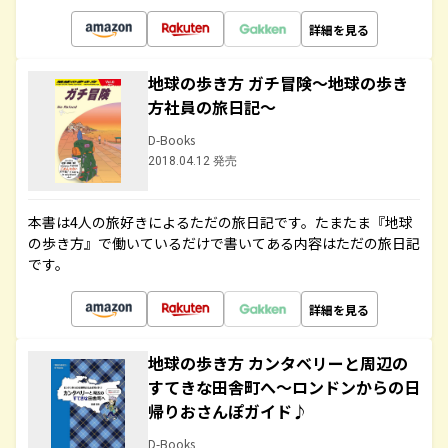
詳細を見る
地球の歩き方 ガチ冒険～地球の歩き
方社員の旅日記～
D-Books
2018.04.12 発売
本書は4人の旅好きによるただの旅日記です。たまたま『地球
の歩き方』で働いているだけで書いてある内容はただの旅日記
です。
詳細を見る
地球の歩き方 カンタベリーと周辺の
すてきな田舎町へ～ロンドンからの日
帰りおさんぽガイド♪
D-Books