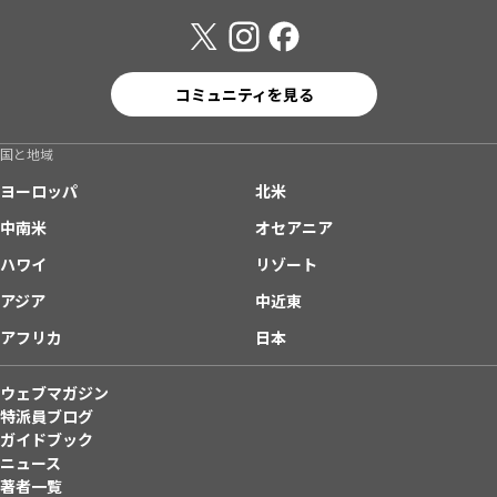
コミュニティを見る
国と地域
ヨーロッパ
北米
中南米
オセアニア
ハワイ
リゾート
アジア
中近東
アフリカ
日本
ウェブマガジン
特派員ブログ
ガイドブック
ニュース
著者一覧