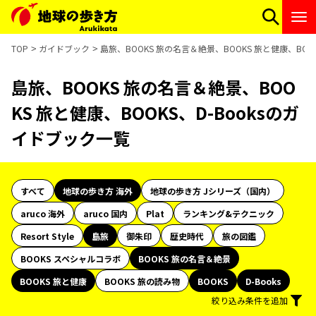
TOP
ガイドブック
島旅、BOOKS 旅の名言＆絶景、BOOKS 旅と健康、BOO
島旅、BOOKS 旅の名言＆絶景、BOO
KS 旅と健康、BOOKS、D-Booksのガ
イドブック一覧
すべて
地球の歩き方 海外
地球の歩き方 Jシリーズ（国内）
aruco 海外
aruco 国内
Plat
ランキング&テクニック
Resort Style
島旅
御朱印
歴史時代
旅の図鑑
BOOKS スペシャルコラボ
BOOKS 旅の名言＆絶景
BOOKS 旅と健康
BOOKS 旅の読み物
BOOKS
D-Books
絞り込み条件を追加