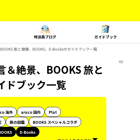
特派員ブログ
ガイドブック
絶景、BOOKS 旅と健康、BOOKS、D-Booksのガイドブック一覧
AD
の名言＆絶景、BOOKS 旅と
のガイドブック一覧
uco 海外
aruco 国内
Plat
代
旅の図鑑
BOOKS スペシャルコラボ
BOOKS
D-Books