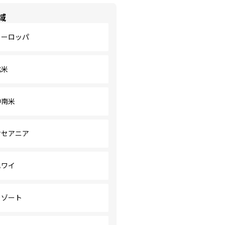
域
ヨーロッパ
北米
中南米
オセアニア
ハワイ
リゾート