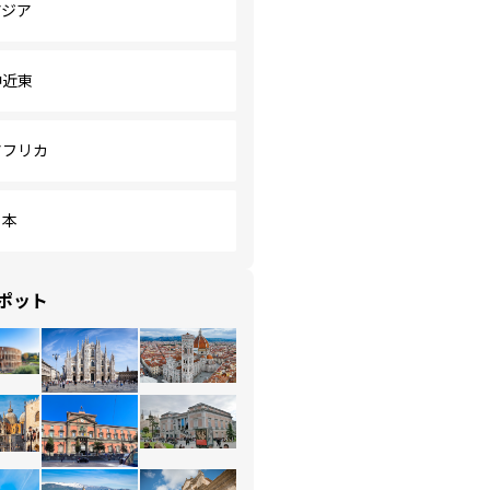
アジア
中近東
アフリカ
日本
ポット