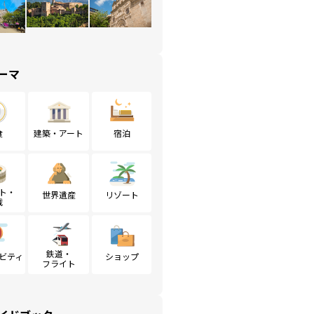
ーマ
食
建築・アート
宿泊
ト・
世界遺産
リゾート
戦
鉄道・
ビティ
ショップ
フライト